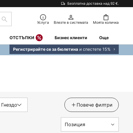
Безплатна доставка над 92 €.
Търсене
Услуга
Влезте в системата
Моята количка
ОТСТЪПКИ
Бизнес клиенти
Още
и спестете 15%
Регистрирайте се за бюлетина
Гнездо
Повече филтри