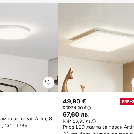
49,90 €
RRP -
RRP
64,90 €
.
97,60 лв.
лампа за таван Artin, Ø
RRP
126,93 лв.
а, CCT, IP65
Prios LED лампа за таван Artin