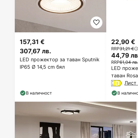
157,31 €
22,90 €
RRP
31,21 €
307,67 лв.
44,79 лв
LED прожектор за таван Sputnik
RRP
61,04 лв
IP65 Ø 14,5 cm бял
LED проже
таван Rosa
превключв
Лист 
В наличност
В наличн