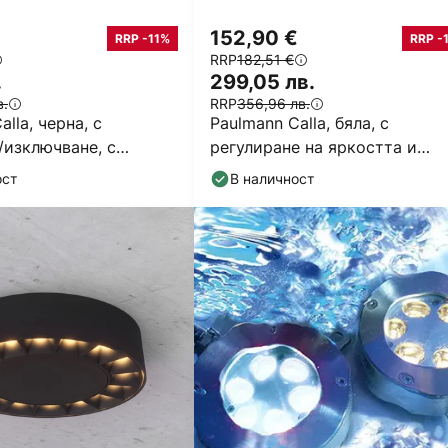
152,90 €
RRP -11%
RRP -
RRP
182,51 €
.
299,05 лв.
в.
RRP
356,96 лв.
lla, черна, с
Paulmann Calla, бяла, с
/изключване, с
регулиране на яркостта и
е наклон, 4000 K, 9
наклон, 4000 K, 9 см, компле
ост
В наличност