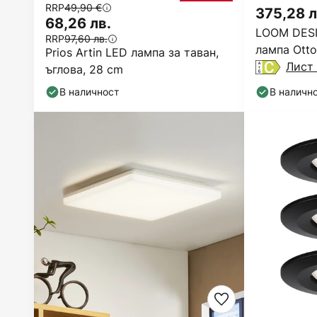
RRP
49,90 €
375,28 л
68,26 лв.
LOOM DESI
RRP
97,60 лв.
лампа Otto
Prios Artin LED лампа за таван,
IP65
Лист 
ъглова, 28 cm
В наличност
В наличн