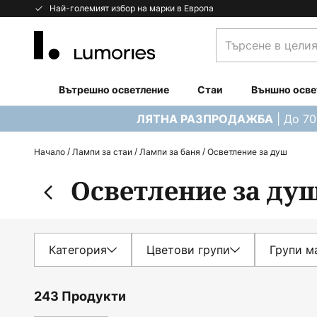
Прескачане
Най-големият избор на марки в Европа
към
Търсене
съдържанието
в
целия
магазин...
Вътрешно осветление
Стаи
Външно осве
| До 7
ЛЯТНА РАЗПРОДАЖБА
Начало
Лампи за стаи
Лампи за баня
Осветление за душ
Осветление за ду
Категория
Цветови групи
Групи м
243 Продукти