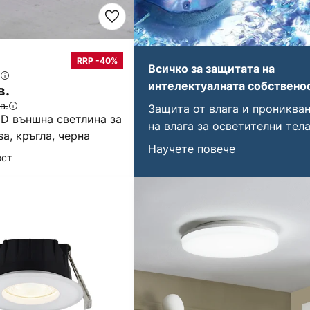
RRP -40%
Всичко за защитата на
интелектуалната собствено
в.
в.
Защита от влага и прониква
ED външна светлина за
на влага за осветителни тела
sa, кръгла, черна
Научете повече
ост