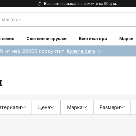
Безплатно връщане в рамките на 50 дни.
тление
Светлинни крушки
Вентилатори
Марки
0% от над 20000 продукти*
Купете сега
ш
атериали
Цена
Марка
Размери