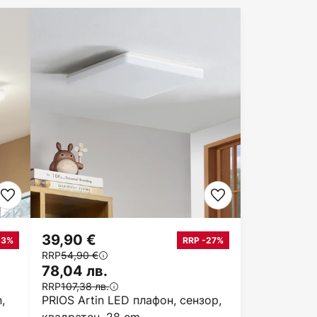
39,90 €
23%
RRP -27%
RRP
54,90 €
78,04 лв.
RRP
107,38 лв.
,
PRIOS Artin LED плафон, сензор,