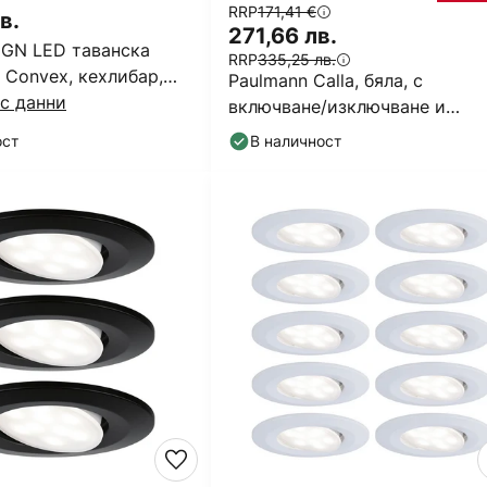
RRP
171,41 €
в.
271,66 лв.
GN LED таванска
RRP
335,25 лв.
 Convex, кехлибар,
Paulmann Calla, бяла, с
с данни
включване/изключване и
накланяне, 4000 K, Ø 9 см,
ост
В наличност