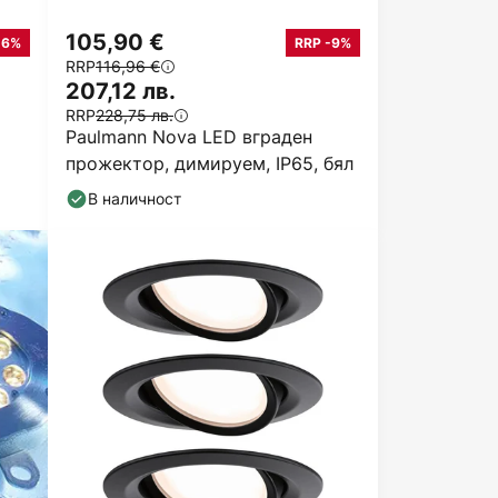
105,90 €
16%
RRP -9%
RRP
116,96 €
207,12 лв.
RRP
228,75 лв.
Paulmann Nova LED вграден
прожектор, димируем, IP65, бял
кт
В наличност