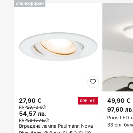
спонсориран
27,90 €
49,90 €
RRP -6%
RRP
29,73 €
97,60 лв
54,57 лв.
Prios LED 
RRP
58,15 лв.
33 cm, бял
Вградена лампа Paulmann Nova