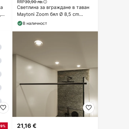
RRP
39,90 лв.
va
Светлина за вграждане в таван
,
Maytoni Zoom бял Ø 8,5 cm
алуминий IP65 GU10
В наличност
21,16 €
19%