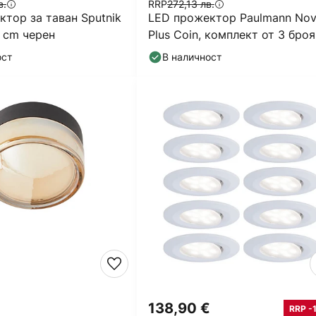
в.
RRP
272,13 лв.
тор за таван Sputnik
LED прожектор Paulmann No
5 cm черен
Plus Coin, комплект от 3 броя
кръгъл, бял, 2700 K,
ост
В наличност
138,90 €
RRP -