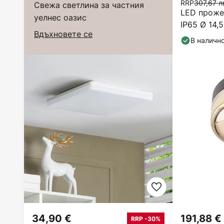
RRP
307,67 л
Свежа светлина за частния
LED прожек
уелнес оазис
IP65 Ø 14,
Вдъхновете се
В наличн
34,90 €
191,88 €
RRP -30%