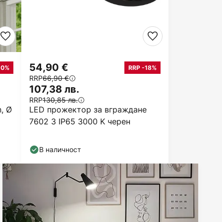
54,90 €
10%
RRP -18%
RRP
66,90 €
107,38 лв.
RRP
130,85 лв.
n, Ø
LED прожектор за вграждане
7602 3 IP65 3000 K черен
В наличност