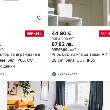
44,90 €
RRP -26%
RRP -
RRP
49,90 €
.
87,82 лв.
.
RRP
97,60 лв.
ктор за вграждане в
Prios LED лампа за таван Arti
lee, бял, IP65, CCT
28 cm, бяла, CCT, IP65
ател
с данни
ост
В наличност