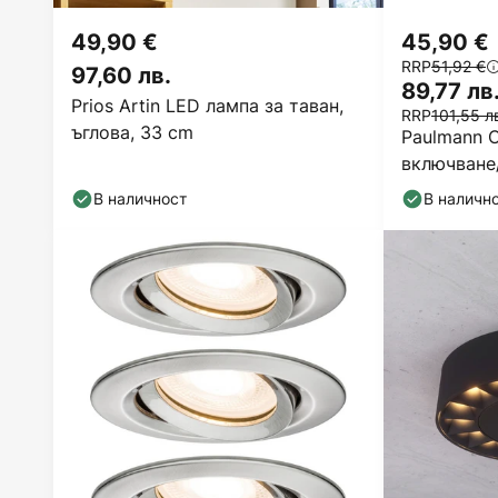
49,90 €
45,90 €
RRP
51,92 €
97,60 лв.
89,77 лв
Prios Artin LED лампа за таван,
RRP
101,55 л
ъглова, 33 cm
Paulmann Ca
включване
накланящ с
В наличност
В наличн