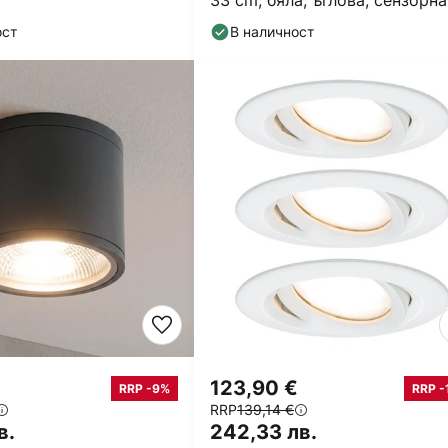
33 cm, бяла, ъглова, сензорна
ост
В наличност
123,90 €
RRP -9%
RRP -
RRP
139,14 €
в.
242,33 лв.