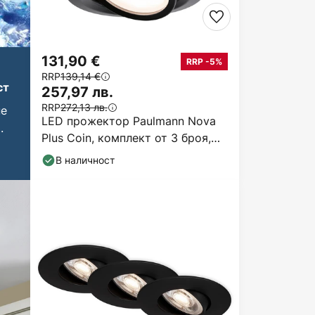
131,90 €
RRP -5%
RRP
139,14 €
ст
257,97 лв.
RRP
272,13 лв.
не
LED прожектор Paulmann Nova
.
Plus Coin, комплект от 3 броя,
кръгъл, черен,
В наличност