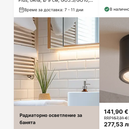
Plus, бяла, Ø 9 см, GU5.3/GU10,
IP65
В наличн
Време за доставка: 7 - 11 дни
141,90 €
Радиаторно осветление за
RRP
157,31 €
банята
277,53 л