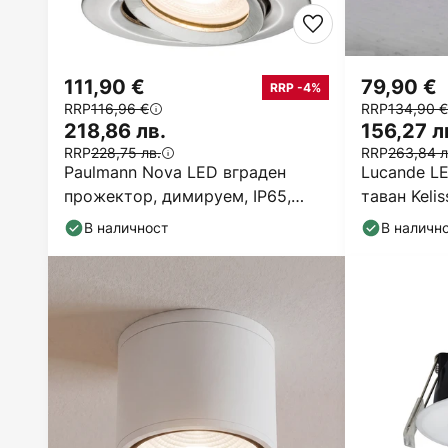
111,90 €
79,90 €
RRP -4%
RRP
116,96 €
RRP
134,90 €
218,86 лв.
156,27 л
RRP
228,75 лв.
RRP
263,84 л
Paulmann Nova LED вграден
Lucande L
прожектор, димируем, IP65,
таван Kelis
желязо
В наличност
В наличн