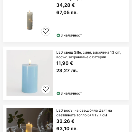
34,28 €
67,05 лв.
В наличност
LED свещ Sille, синя, височина 13 cm,
восък, захранване с батерии
11,90 €
23,27 лв.
В наличност
LED восъчна свещ бяла Цвят на
светлината топло бял 12,7 см
32,26 €
63,10 лв.