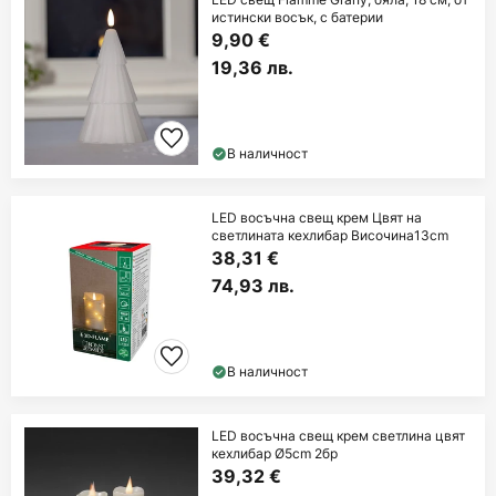
истински восък, с батерии
9,90 €
19,36 лв.
В наличност
LED восъчна свещ крем Цвят на
светлината кехлибар Височина13cm
38,31 €
74,93 лв.
В наличност
LED восъчна свещ крем светлина цвят
кехлибар Ø5cm 2бр
39,32 €