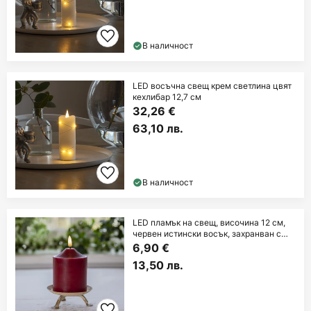
В наличност
LED восъчна свещ крем светлина цвят
кехлибар 12,7 см
32,26 €
63,10 лв.
В наличност
LED пламък на свещ, височина 12 см,
червен истински восък, захранван с
батерии
6,90 €
13,50 лв.