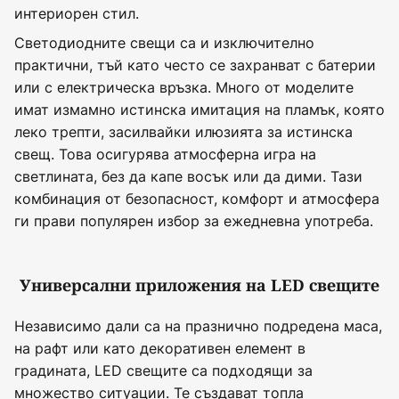
интериорен стил.
Светодиодните свещи са и изключително
практични, тъй като често се захранват с батерии
или с електрическа връзка. Много от моделите
имат измамно истинска имитация на пламък, която
леко трепти, засилвайки илюзията за истинска
свещ. Това осигурява атмосферна игра на
светлината, без да капе восък или да дими. Тази
комбинация от безопасност, комфорт и атмосфера
ги прави популярен избор за ежедневна употреба.
Универсални приложения на LED свещите
Независимо дали са на празнично подредена маса,
на рафт или като декоративен елемент в
градината, LED свещите са подходящи за
множество ситуации. Те създават топла