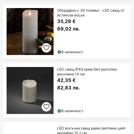
Оборудван с 3D пламък - LED свещ от
истински восък
35,29 €
69,02 лв.
В наличност
LED свещ IP44 крем бял разтопен
височина 14 см
42,35 €
82,83 лв.
В наличност
LED восъчна свещ крем светлина цвят
кехлибар 15,2 см