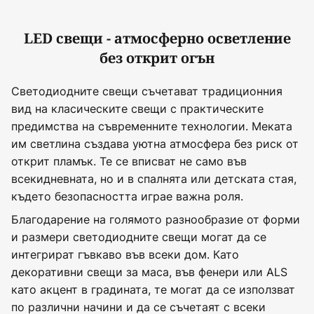
LED свещи - атмосферно осветление
без открит огън
Светодиодните свещи съчетават традиционния
вид на класическите свещи с практическите
предимства на съвременните технологии. Меката
им светлина създава уютна атмосфера без риск от
открит пламък. Те се вписват не само във
всекидневната, но и в спалнята или детската стая,
където безопасността играе важна роля.
Благодарение на голямото разнообразие от форми
и размери светодиодните свещи могат да се
интегрират гъвкаво във всеки дом. Като
декоративни свещи за маса, във фенери или ALS
като акцент в градината, те могат да се използват
по различни начини и да се съчетаят с всеки