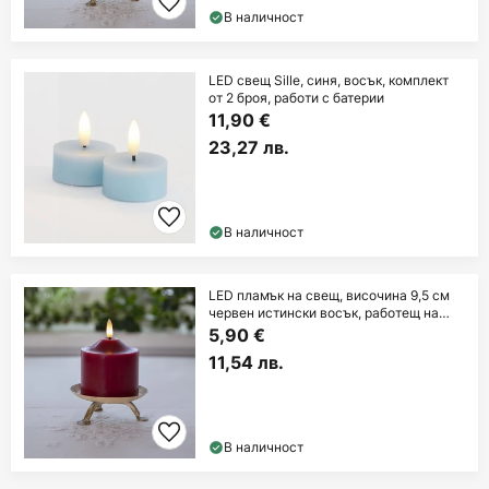
В наличност
LED свещ Sille, синя, восък, комплект
от 2 броя, работи с батерии
11,90 €
23,27 лв.
В наличност
LED пламък на свещ, височина 9,5 см
червен истински восък, работещ на
батерии
5,90 €
11,54 лв.
В наличност