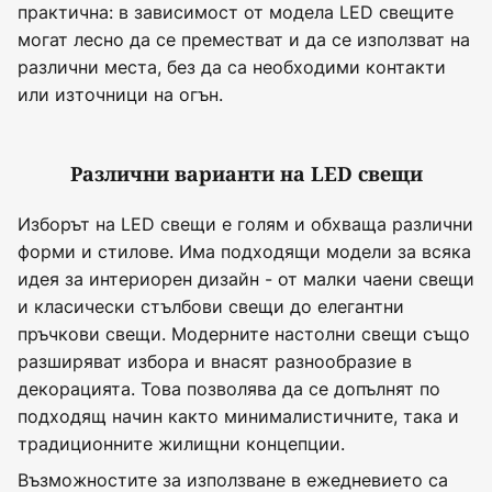
практична: в зависимост от модела LED свещите
могат лесно да се преместват и да се използват на
различни места, без да са необходими контакти
или източници на огън.
Различни варианти на LED свещи
Изборът на LED свещи е голям и обхваща различни
форми и стилове. Има подходящи модели за всяка
идея за интериорен дизайн - от малки чаени свещи
и класически стълбови свещи до елегантни
пръчкови свещи. Модерните настолни свещи също
разширяват избора и внасят разнообразие в
декорацията. Това позволява да се допълнят по
подходящ начин както минималистичните, така и
традиционните жилищни концепции.
Възможностите за използване в ежедневието са