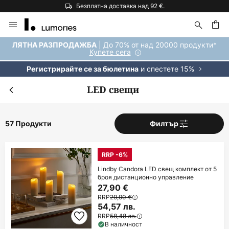
Безплатна доставка над 92 €.
Прескачане
към
съдържанието
ене
| До 70% от над 20000 продукти*
ЛЯТНА РАЗПРОДАЖБА
Купете сега
и спестете 15%
Регистрирайте се за бюлетина
LED свещи
57 Продукти
Филтър
RRP -6%
Lindby Candora LED свещ комплект от 5
броя дистанционно управление
27,90 €
RRP
29,90 €
54,57 лв.
RRP
58,48 лв.
В наличност