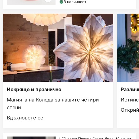
В наличност
Искрящо и празнично
Различ
Магията на Коледа за нашите четири
Истинс
стени
Открий
Вдъхновете се
LED свещ Flamme Grany, бяла, 18 см, от