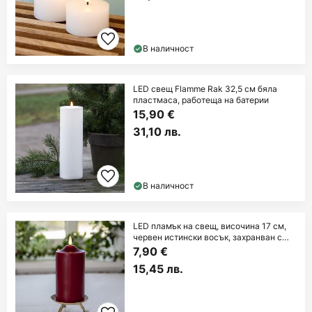
В наличност
LED свещ Flamme Rak 32,5 см бяла
пластмаса, работеща на батерии
15,90 €
31,10 лв.
В наличност
LED пламък на свещ, височина 17 см,
червен истински восък, захранван с
батерии
7,90 €
15,45 лв.