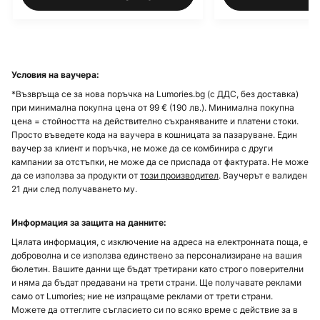
Условия на ваучера:
*Възвръща се за нова поръчка на Lumories.bg (с ДДС, без доставка)
при минимална покупна цена от 99 € (190 лв.). Минимална покупна
цена = стойността на действително съхраняваните и платени стоки.
Просто въведете кода на ваучера в кошницата за пазаруване. Един
ваучер за клиент и поръчка, не може да се комбинира с други
кампании за отстъпки, не може да се приспада от фактурата. Не може
да се използва за продукти от
този производител
. Ваучерът е валиден
21 дни след получаването му.
Информация за защита на данните:
Цялата информация, с изключение на адреса на електронната поща, е
доброволна и се използва единствено за персонализиране на вашия
бюлетин. Вашите данни ще бъдат третирани като строго поверителни
и няма да бъдат предавани на трети страни. Ще получавате реклами
само от Lumories; ние не изпращаме реклами от трети страни.
Можете да оттеглите съгласието си по всяко време с действие за в