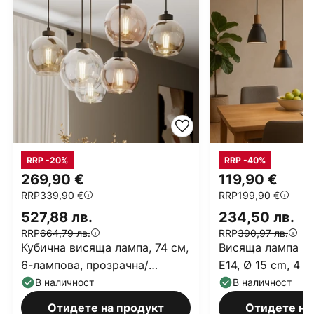
RRP -20%
RRP -40%
269,90 €
119,90 €
RRP
339,90 €
RRP
199,90 €
527,88 лв.
234,50 лв.
RRP
664,79 лв.
RRP
390,97 лв.
Кубична висяща лампа, 74 см,
Висяща лампа Lin
6-лампова, прозрачна/
E14, Ø 15 cm, 4 с
медена/кафява, стъкло
дърво
В наличност
В наличност
Отидете на продукт
Отидете на