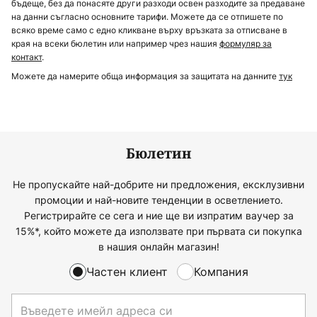
бъдеще, без да понасяте други разходи освен разходите за предаване
на данни съгласно основните тарифи. Можете да се отпишете по
всяко време само с едно кликване върху връзката за отписване в
края на всеки бюлетин или например чрез нашия
формуляр за
контакт
.
Можете да намерите обща информация за защитата на данните
тук
Бюлетин
Не пропускайте най-добрите ни предложения, ексклузивни
промоции и най-новите тенденции в осветлението.
Регистрирайте се сега и ние ще ви изпратим ваучер за
15%*, който можете да използвате при първата си покупка
в нашия онлайн магазин!
Частен клиент
Компания