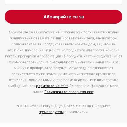
Абонирайте се за
Абонирайте се за бюлетина на Lumories.bg и получавайте изгодни
предложения от гамата лампи и осветителни тела, вентилатори,
соларни системи и продукти за интелигентен дом, ваучери за
отстъпка, намаления на цените на продуктите или промоционални
пакети, препоръки и презентации на продукти, както и съдържание от
възможни партньори за сътрудничество и анкети и запитвания за
мнения и препоръки за покупка. Можете да се отпишете от
получаването му по всяко време, като използвате връзката за
отписване, която се намира във всеки бюлетин, или ни изпратите
съобщение чрез
формата за контакт
. За повече информация, моля,
вижте
Политиката за поверителност
.
*От минимална покупна цена от 99 € (190 лв.). Следните
производители
са изключени.