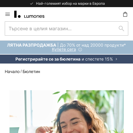
Най-големият избор на марки в Европа
Прескачане
към
Търсене
съдържанието
ене
Търс
в
целия
| До 70% от над 20000 продукти*
ЛЯТНА РАЗПРОДАЖБА
магазин...
Купете сега
и спестете 15%
Регистрирайте се за бюлетина
Начало
Бюлетин