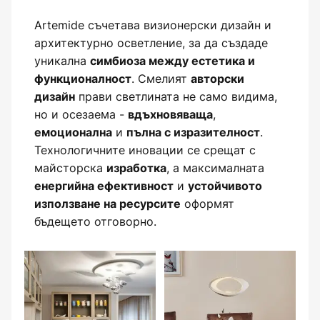
Artemide съчетава визионерски дизайн и
архитектурно осветление, за да създаде
уникална
симбиоза между естетика и
. Смелият
функционалност
авторски
прави светлината не само видима,
дизайн
но и осезаема -
,
вдъхновяваща
и
.
емоционална
пълна с изразителност
Технологичните иновации се срещат с
майсторска
, а максималната
изработка
и
енергийна ефективност
устойчивото
оформят
използване на ресурсите
бъдещето отговорно.