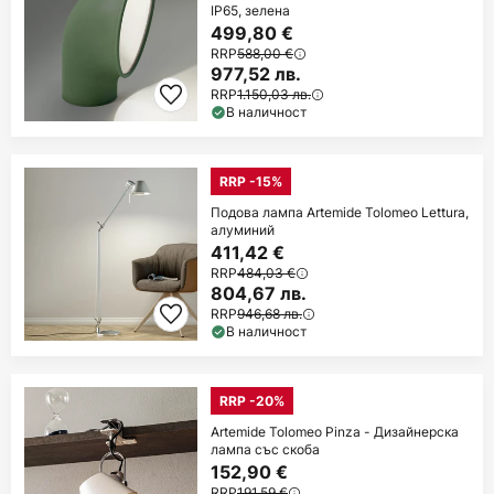
IP65, зелена
499,80 €
RRP
588,00 €
977,52 лв.
RRP
1.150,03 лв.
В наличност
RRP -15%
Подова лампа Artemide Tolomeo Lettura,
алуминий
411,42 €
RRP
484,03 €
804,67 лв.
RRP
946,68 лв.
В наличност
RRP -20%
Artemide Tolomeo Pinza - Дизайнерска
лампа със скоба
152,90 €
RRP
191,59 €