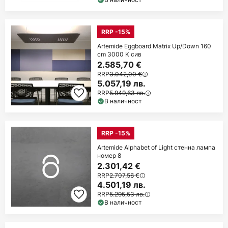
RRP -15%
Artemide Eggboard Matrix Up/Down 160
cm 3000 K сив
2.585,70 €
RRP
3.042,00 €
5.057,19 лв.
RRP
5.949,63 лв.
В наличност
RRP -15%
Artemide Alphabet of Light стенна лампа
номер 8
2.301,42 €
RRP
2.707,56 €
4.501,19 лв.
RRP
5.295,53 лв.
В наличност