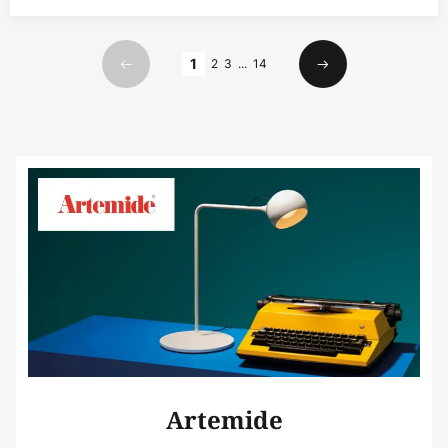
Страница
1
2
3
...
14
Предишна
Следваща
Artemide