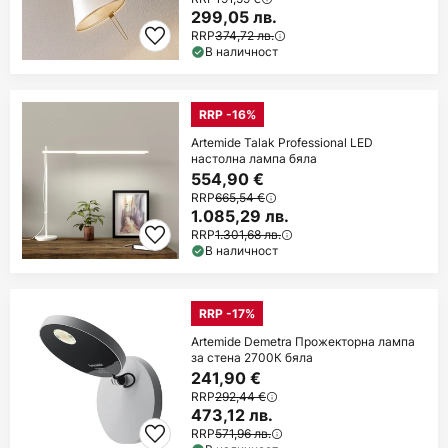
299,05 лв.
RRP
374,72 лв.
В наличност
RRP -16%
Artemide Talak Professional LED
настолна лампа бяла
554,90 €
RRP
665,54 €
1.085,29 лв.
RRP
1.301,68 лв.
В наличност
RRP -17%
Artemide Demetra Прожекторна лампа
за стена 2700К бяла
241,90 €
RRP
292,44 €
473,12 лв.
RRP
571,96 лв.