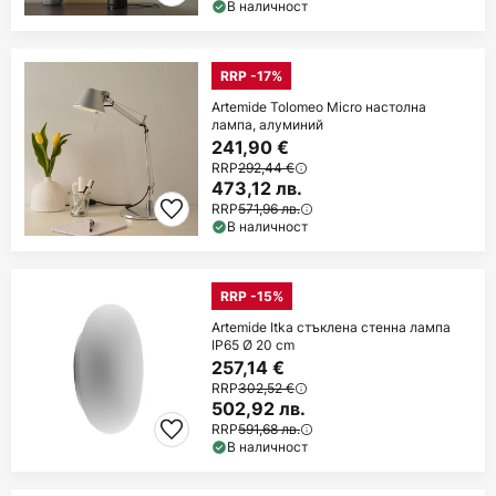
В наличност
RRP -17%
Artemide Tolomeo Micro настолна
лампа, алуминий
241,90 €
RRP
292,44 €
473,12 лв.
RRP
571,96 лв.
В наличност
RRP -15%
Artemide Itka стъклена стенна лампа
IP65 Ø 20 cm
257,14 €
RRP
302,52 €
502,92 лв.
RRP
591,68 лв.
В наличност