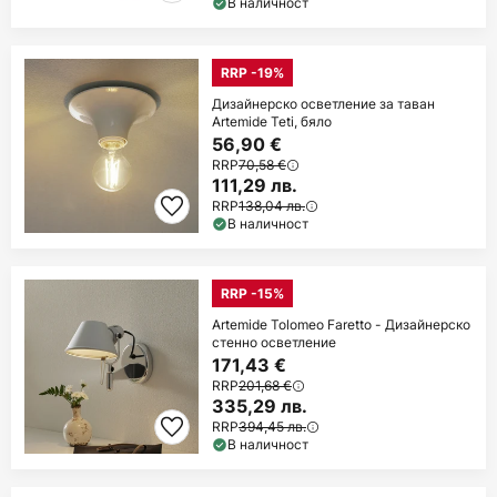
В наличност
RRP -19%
Дизайнерско осветление за таван
Artemide Teti, бяло
56,90 €
RRP
70,58 €
111,29 лв.
RRP
138,04 лв.
В наличност
RRP -15%
Artemide Tolomeo Faretto - Дизайнерско
стенно осветление
171,43 €
RRP
201,68 €
335,29 лв.
RRP
394,45 лв.
В наличност