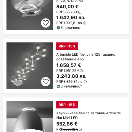
Pirce, R7s, бяло
840,00 €
RRP
988,23 €
1.642,90 лв.
RRP
1.932,81 лв.
В наличност
RRP -15%
Artemide LED Net Line 125 таванно
осветление App
1.658,57 €
RRP
1.951,25 €
3.243,88 лв.
RRP
3.816,31 лв.
В наличност
RRP -15%
Алуминиева лампа за таван Artemide
Nur Mini LED
552,86 €
RRP
650,42 €