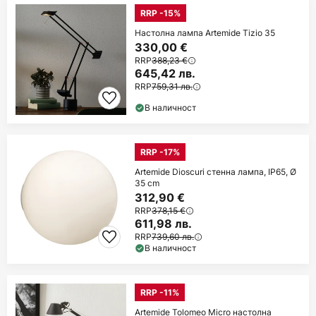
RRP -15%
Настолна лампа Artemide Tizio 35
330,00 €
RRP
388,23 €
645,42 лв.
RRP
759,31 лв.
В наличност
RRP -17%
Artemide Dioscuri стенна лампа, IP65, Ø
35 cm
312,90 €
RRP
378,15 €
611,98 лв.
RRP
739,60 лв.
В наличност
RRP -11%
Artemide Tolomeo Micro настолна