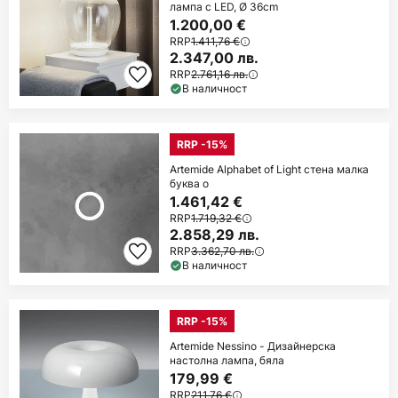
лампа с LED, Ø 36cm
1.200,00 €
RRP
1.411,76 €
2.347,00 лв.
RRP
2.761,16 лв.
В наличност
RRP -15%
Artemide Alphabet of Light стена малка
буква о
1.461,42 €
RRP
1.719,32 €
2.858,29 лв.
RRP
3.362,70 лв.
В наличност
RRP -15%
Artemide Nessino - Дизайнерска
настолна лампа, бяла
179,99 €
RRP
211,76 €