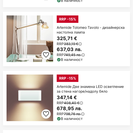
В наличност
RRP -15%
Artemide Tolomeo Tavolo - дизайнерска
настолна лампа
325,71 €
RRP
383,19 €
637,03 лв.
RRP
749,45 лв.
В наличност
RRP -15%
Artemide Две знамена LED осветление
за стена нагоре/надолу бяло
347,14 €
RRP
408,40 €
678,95 лв.
RRP
798,76 лв.
В наличност