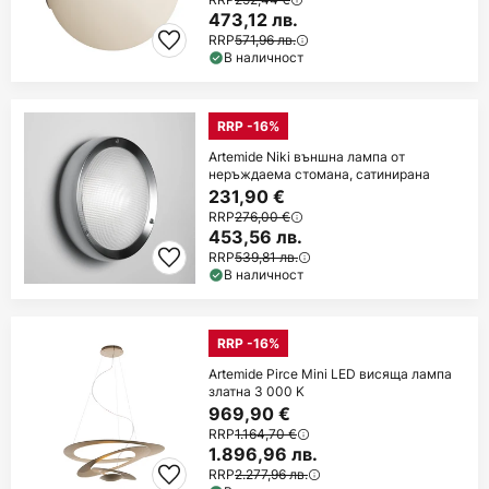
473,12 лв.
RRP
571,96 лв.
В наличност
RRP -16%
Artemide Niki външна лампа от
неръждаема стомана, сатинирана
231,90 €
RRP
276,00 €
453,56 лв.
RRP
539,81 лв.
В наличност
RRP -16%
Artemide Pirce Mini LED висяща лампа
златна 3 000 K
969,90 €
RRP
1.164,70 €
1.896,96 лв.
RRP
2.277,96 лв.