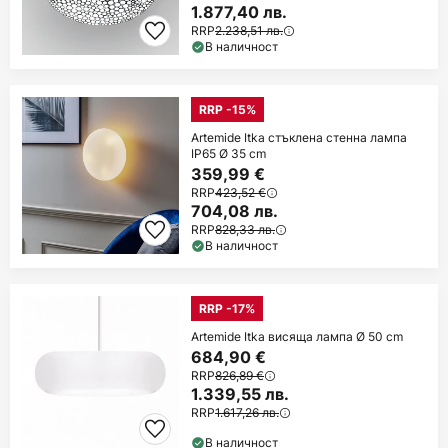
1.877,40 лв.
RRP
2.238,51 лв.
В наличност
RRP -15%
Artemide Itka стъклена стенна лампа
IP65 Ø 35 cm
359,99 €
RRP
423,52 €
704,08 лв.
RRP
828,33 лв.
В наличност
RRP -17%
Artemide Itka висяща лампа Ø 50 cm
684,90 €
RRP
826,89 €
1.339,55 лв.
RRP
1.617,26 лв.
В наличност