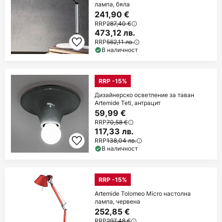
лампа, бяла
241,90 €
RRP
287,40 €
473,12 лв.
RRP
562,11 лв.
В наличност
RRP -15%
Дизайнерско осветление за таван
Artemide Teti, антрацит
59,99 €
RRP
70,58 €
117,33 лв.
RRP
138,04 лв.
В наличност
RRP -15%
Artemide Tolomeo Micro настолна
лампа, червена
252,85 €
RRP
297,48 €