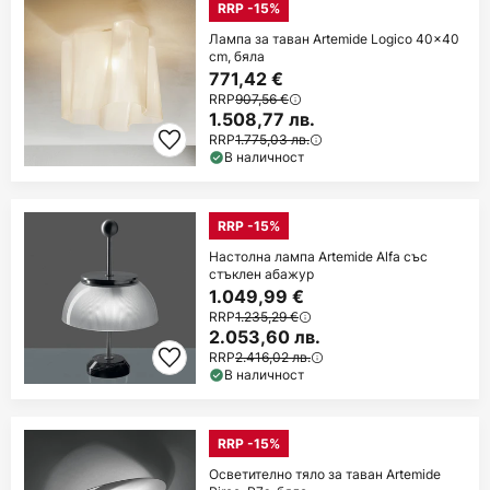
RRP -15%
Лампа за таван Artemide Logico 40x40
cm, бяла
771,42 €
RRP
907,56 €
1.508,77 лв.
RRP
1.775,03 лв.
В наличност
RRP -15%
Настолна лампа Artemide Alfa със
стъклен абажур
1.049,99 €
RRP
1.235,29 €
2.053,60 лв.
RRP
2.416,02 лв.
В наличност
RRP -15%
Осветително тяло за таван Artemide