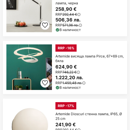
лампа, черна
258,90 €
RRP
292,44 €
506,36 лв.
RRP
571,96 лв.
В наличност
RRP -16%
Artemide висяща лампа Pirce, 67x69 cm,
бяла
624,90 €
RRP
746,22 €
1.222,20 лв.
RRP
1.459,48 лв.
В наличност
RRP -17%
Artemide Dioscuri стенна лампа, IP65, Ø
25 cm
241,90 €
RRP
292,44 €