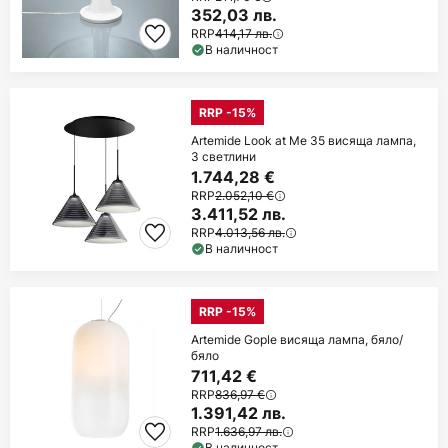
352,03 лв.
RRP
414,17 лв.
В наличност
RRP -15%
Artemide Look at Me 35 висяща лампа,
3 светлини
1.744,28 €
RRP
2.052,10 €
3.411,52 лв.
RRP
4.013,56 лв.
В наличност
RRP -15%
Artemide Gople висяща лампа, бяло/
бяло
711,42 €
RRP
836,97 €
1.391,42 лв.
RRP
1.636,97 лв.
В наличност