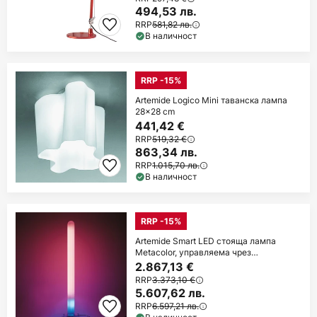
494,53 лв.
RRP
581,82 лв.
В наличност
RRP -15%
Artemide Logico Mini таванска лампа
28x28 cm
441,42 €
RRP
519,32 €
863,34 лв.
RRP
1.015,70 лв.
В наличност
RRP -15%
Artemide Smart LED стояща лампа
Metacolor, управляема чрез
приложение
2.867,13 €
RRP
3.373,10 €
5.607,62 лв.
RRP
6.597,21 лв.