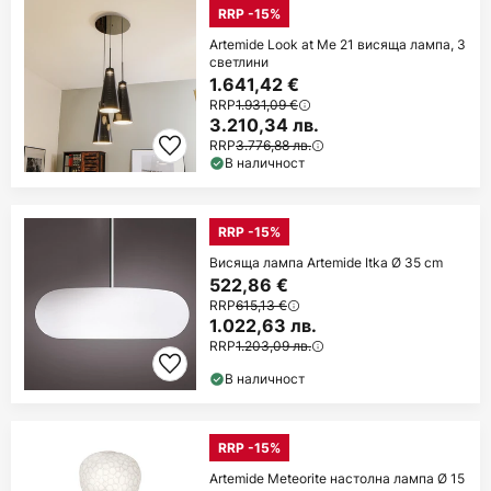
RRP -15%
Artemide Look at Me 21 висяща лампа, 3
светлини
1.641,42 €
RRP
1.931,09 €
3.210,34 лв.
RRP
3.776,88 лв.
В наличност
RRP -15%
Висяща лампа Artemide Itka Ø 35 cm
522,86 €
RRP
615,13 €
1.022,63 лв.
RRP
1.203,09 лв.
В наличност
RRP -15%
Artemide Meteorite настолна лампа Ø 15