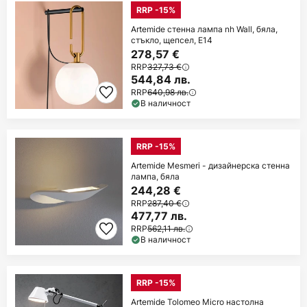
RRP -15%
Artemide стенна лампа nh Wall, бяла,
стъкло, щепсел, E14
278,57 €
RRP
327,73 €
544,84 лв.
RRP
640,98 лв.
В наличност
RRP -15%
Artemide Mesmeri - дизайнерска стенна
лампа, бяла
244,28 €
RRP
287,40 €
477,77 лв.
RRP
562,11 лв.
В наличност
RRP -15%
Artemide Tolomeo Micro настолна