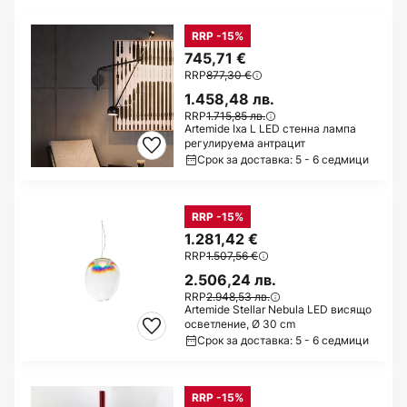
RRP -15%
745,71 €
RRP
877,30 €
1.458,48 лв.
RRP
1.715,85 лв.
Artemide Ixa L LED стенна лампа
регулируема антрацит
Срок за доставка: 5 - 6 седмици
RRP -15%
1.281,42 €
RRP
1.507,56 €
2.506,24 лв.
RRP
2.948,53 лв.
Artemide Stellar Nebula LED висящо
осветление, Ø 30 cm
Срок за доставка: 5 - 6 седмици
RRP -15%