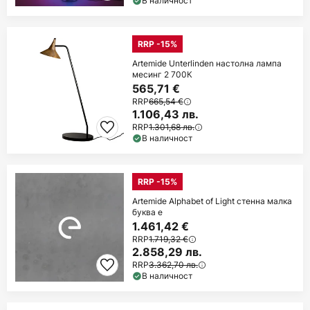
В наличност
RRP -15%
Artemide Unterlinden настолна лампа
месинг 2 700К
565,71 €
RRP
665,54 €
1.106,43 лв.
RRP
1.301,68 лв.
В наличност
RRP -15%
Artemide Alphabet of Light стенна малка
буква e
1.461,42 €
RRP
1.719,32 €
2.858,29 лв.
RRP
3.362,70 лв.
В наличност