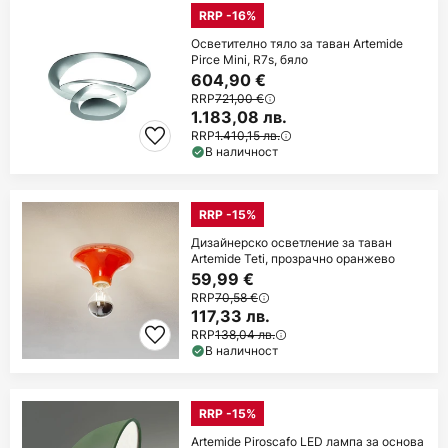
RRP -16%
Осветително тяло за таван Artemide
Pirce Mini, R7s, бяло
604,90 €
RRP
721,00 €
1.183,08 лв.
RRP
1.410,15 лв.
В наличност
RRP -15%
Дизайнерско осветление за таван
Artemide Teti, прозрачно оранжево
59,99 €
RRP
70,58 €
117,33 лв.
RRP
138,04 лв.
В наличност
RRP -15%
Artemide Piroscafo LED лампа за основа