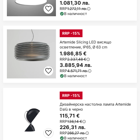
1.081,30 лв.
RRP
1.272,11 лв.
В наличност
RRP -15%
Artemide Slicing LED висящо
осветление, IP65, Ø 63 cm
1.986,85 €
RRP
2.337,48 €
3.885,94 лв.
RRP
4.571,71 лв.
В наличност
RRP -15%
Дизайнерска настолна лампа Artemide
Dalù в черно
115,71 €
RRP
136,14 €
226,31 лв.
RRP
266,27 лв.
В наличност