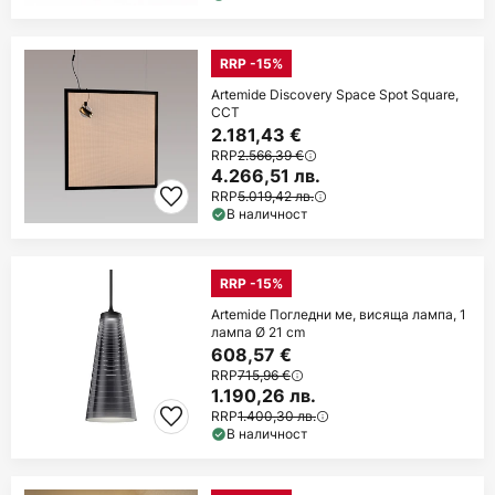
RRP -15%
Artemide Discovery Space Spot Square,
CCT
2.181,43 €
RRP
2.566,39 €
4.266,51 лв.
RRP
5.019,42 лв.
В наличност
RRP -15%
Artemide Погледни ме, висяща лампа, 1
лампа Ø 21 cm
608,57 €
RRP
715,96 €
1.190,26 лв.
RRP
1.400,30 лв.
В наличност