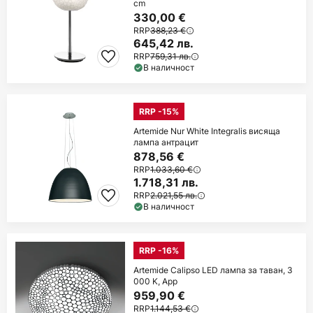
cm
330,00 €
RRP
388,23 €
645,42 лв.
RRP
759,31 лв.
В наличност
RRP -15%
Artemide Nur White Integralis висяща
лампа антрацит
878,56 €
RRP
1.033,60 €
1.718,31 лв.
RRP
2.021,55 лв.
В наличност
RRP -16%
Artemide Calipso LED лампа за таван, 3
000 K, App
959,90 €
RRP
1.144,53 €