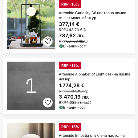
RRP -15%
Artemide Curiosity 36 настолна лампа
със стъклен абажур
377,14 €
RRP
443,70 €
737,62 лв.
RRP
867,80 лв.
В наличност
RRP -15%
Artemide Alphabet of Light стенна лампа
номер 1
1.774,28 €
RRP
2.087,39 €
3.470,19 лв.
RRP
4.082,58 лв.
В наличност
RRP -15%
Artemide Empatia стъклена настолна