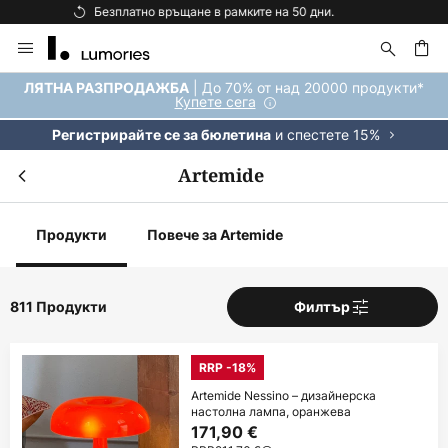
Безплатна доставка над 92 €.
Прескачане
към
съдържанието
ене
| До 70% от над 20000 продукти*
ЛЯТНА РАЗПРОДАЖБА
Купете сега
и спестете 15%
Регистрирайте се за бюлетина
Artemide
Продукти
Повече за Artemide
811 Продукти
Филтър
RRP -18%
Artemide Nessino – дизайнерска
настолна лампа, оранжева
171,90 €