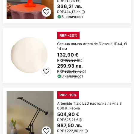
RRP
211,76 €
336,21 лв.
RRP
414,17 лв.
В наличност
RRP -20%
Стенна лампа Artemide Dioscuri, IP44, Ø
14 см
132,90 €
RRP
166,39 €
259,93 лв.
RRP
325,43 лв.
В наличност
RRP -19%
Artemide Tizio LED настолна лампа 3
000 K, черна
504,90 €
RRP
625,21 €
987,50 лв.
RRP
1.222,80 лв.