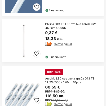
В наличност
Philips G13 T8 LED тръбна лампа 6W
45,2cm 4.000K
9,37 €
18,33 лв.
Лист с данни
В наличност
RRP -49%
Arcchio LED светлина тръба G13 T8
11,5W 6500K 120cm 10pcs
60,59 €
RRP
118,80 €
118,50 лв.
RRP
232,35 лв.
Лист с данни