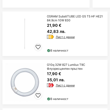
OSRAM SubstiTUBE LED G5 T5 HF HE21
84.9cm 10W 830
21,90 €
42,83 лв.
Лист с данни
В наличност
G10q 32W 827 Lumilux T9C
Флуоресцентен пръстен
17,90 €
35,01 лв.
Лист с данни
В наличност