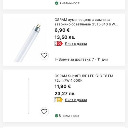
В наличност
OSRAM луминесцентна лампа за
аварийно осветление G5T5 840 6 W
21,2 cm
6,90 €
13,50 лв.
Лист с данни
Време за доставка: 7 - 11 дни
OSRAM SubstiTUBE LED G13 T8 EM
72cm 7W 4,000K
11,90 €
23,27 лв.
Лист с данни
В наличност