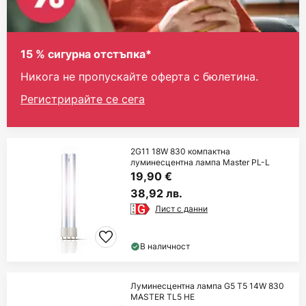
15 % сигурна отстъпка*
Никога не пропускайте оферта с бюлетина.
Регистрирайте се сега
2G11 18W 830 компактна
луминесцентна лампа Master PL-L
19,90 €
38,92 лв.
Лист с данни
В наличност
Луминесцентна лампа G5 T5 14W 830
MASTER TL5 HE