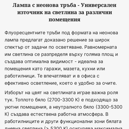
Лампа с неонова тръба - Универсален
източник на светлина за различни
помещения
Флуоресцентните тръби под формата на неонова
лампа предлагат доказано решение за широк
спектър от задачи по осветяване. Равномерната
им светлина се разпределя върху голяма площ и
създава оптимална видимост - идеална за
помещения като гаражи, мазета, кухни или
работилници. Те впечатляват и в офиса с
ефективно осветление, което е удобно за очите.
Изборът на цвят на светлината играе важна роля
тук. Топлото бяло (2700-3300 К) е подходящо за
уютни помещения, а неутралното бяло (3300-5300
К) създава естествена работна атмосфера. В
работилниците и други функционални зони бялата
дневна светлина (> 5300 К) осигурява максимална