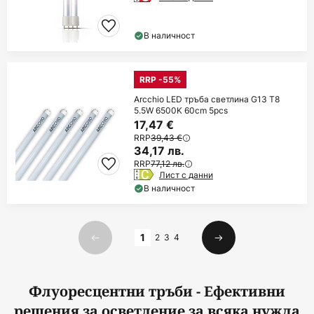
В наличност
RRP -55%
Arcchio LED тръба светлина G13 T8
5.5W 6500K 60cm 5pcs
17,47 €
RRP
39,43 €
34,17 лв.
RRP
77,12 лв.
Лист с данни
В наличност
Страница
1
2
3
4
Предишна
Следваща
Флуоресцентни тръби - Ефективни
решения за осветление за всяка нужда