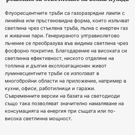
Флуоресцентните тръби са газоразрядни лампи с
линейна или пръстеновидна форма, които излъчват
светлина чрез стъклена тръба, пълна с инертен газ
и живачни пари. Генерираното ултравиолетово
лъчение се преобразува във видима светлина чрез
фосфорно покритие. Благодарение на високата си
светлинна ефективност, ниското отделяне на
топлина и дългия експлоатационен живот
луминесцентните тръби се използват в
многобройни области на приложение, например в
кухни, офиси, работилници и гаражи.
Съвременните версии на базата на светодиоди
също така позволяват значително намаляване на
консумацията на енергия при същата или по-
висока светлинна мощност.