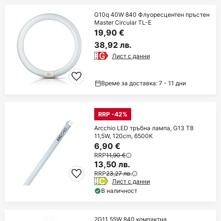
G10q 40W 840 Флуоресцентен пръстен
Master Circular TL-E
19,90 €
38,92 лв.
Лист с данни
Време за доставка: 7 - 11 дни
RRP -42%
Arcchio LED тръбна лампа, G13 T8
11,5W, 120cm, 6500K
6,90 €
RRP
11,90 €
13,50 лв.
RRP
23,27 лв.
Лист с данни
В наличност
2G11 55W 840 компактна