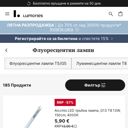
Безплатна доставка над 92 €.
Прескачане
към
съдържанието
ене
| До 70% от над 20000 продукти*
ЛЯТНА РАЗПРОДАЖБА
Купете сега
и спестете 15%
Регистрирайте се за бюлетина
Флуоресцентни лампи
Флуоресцентни лампи T5/G5
Луминесцентни лампи T8 
185 Продукти
Филтър
RRP -57%
Arcchio LED тръбна лампа, G13 T8 13W,
150cm, 4000K
5,90 €
RRP
13,90 €