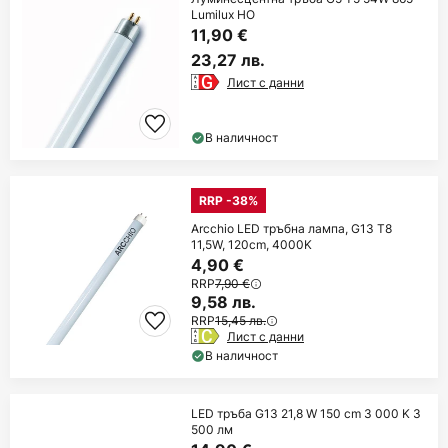
Lumilux HO
11,90 €
23,27 лв.
Лист с данни
В наличност
RRP -38%
Arcchio LED тръбна лампа, G13 T8
11,5W, 120cm, 4000K
4,90 €
RRP
7,90 €
9,58 лв.
RRP
15,45 лв.
Лист с данни
В наличност
LED тръба G13 21,8 W 150 cm 3 000 K 3
500 лм