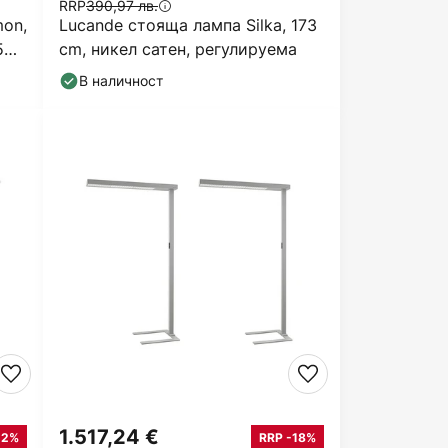
RRP
390,97 лв.
mon,
Lucande стояща лампа Silka, 173
5
cm, никел сатен, регулируема
В наличност
1.517,24 €
22%
RRP -18%