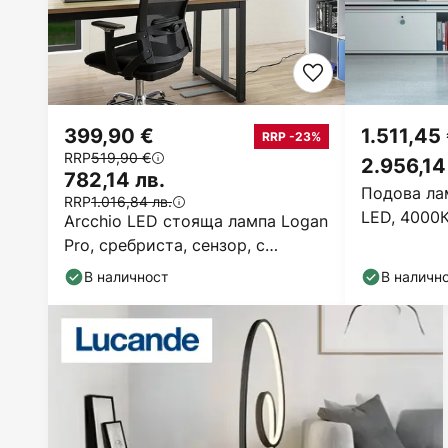
399,90 €
1.511,45
RRP -23%
RRP
519,90 €
2.956,14
782,14 лв.
Подова ла
RRP
1.016,84 лв.
LED, 4000К
Arcchio LED стояща лампа Logan
Pro, сребриста, сензор, с
регулируема яркост
В наличност
В наличн