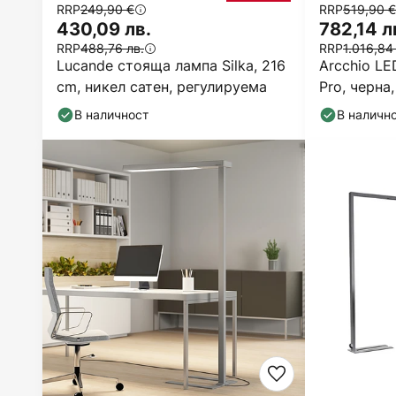
RRP
249,90 €
RRP
519,90 €
430,09 лв.
782,14 л
RRP
488,76 лв.
RRP
1.016,84
Lucande стояща лампа Silka, 216
Arcchio L
cm, никел сатен, регулируема
Pro, черна,
регулируе
В наличност
В наличн