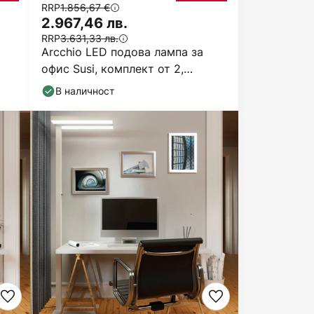
RRP
1.856,67 €
2.967,46 лв.
RRP
3.631,33 лв.
Arcchio LED подова лампа за
офис Susi, комплект от 2,
сребриста, сензорна
В наличност