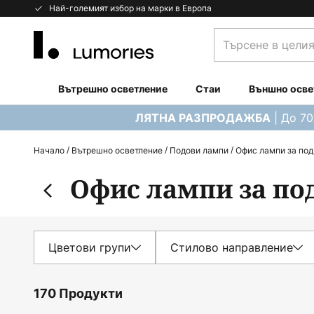
Прескачане
Най-големият избор на марки в Европа
към
Търсене
съдържанието
в
целия
магазин...
Вътрешно осветление
Стаи
Външно осве
| До 7
ЛЯТНА РАЗПРОДАЖБА
Начало
Вътрешно осветление
Подови лампи
Офис лампи за под
Офис лампи за по
Цветови групи
Стилово направление
170 Продукти