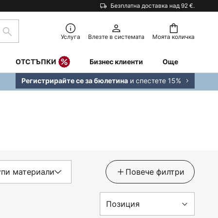
Безплатна доставка над 92 €.
Търсене
Услуга
Влезте в системата
Моята количка
ОТСТЪПКИ
Бизнес клиенти
Още
и спестете 15%
Регистрирайте се за бюлетина
упи материали
Повече филтри