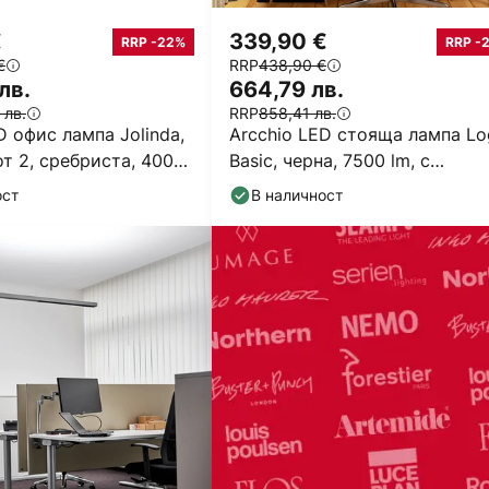
€
339,90 €
RRP -22%
RRP -
€
RRP
438,90 €
лв.
664,79 лв.
 лв.
RRP
858,41 лв.
D офис лампа Jolinda,
Arcchio LED стояща лампа Lo
т 2, сребриста, 4000
Basic, черна, 7500 lm, с
регулируема яркост
ост
В наличност