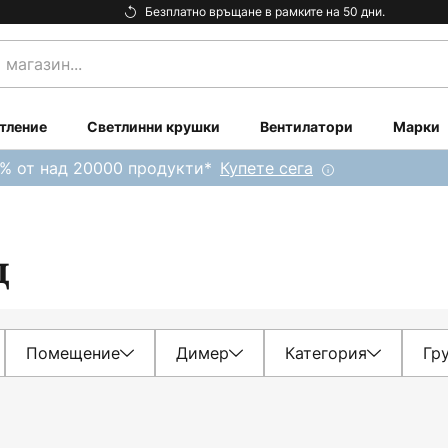
Безплатно връщане в рамките на 50 дни.
тление
Светлинни крушки
Вентилатори
Марки
0% от над 20000 продукти*
Купете сега
д
Помещение
Димер
Категория
Гр