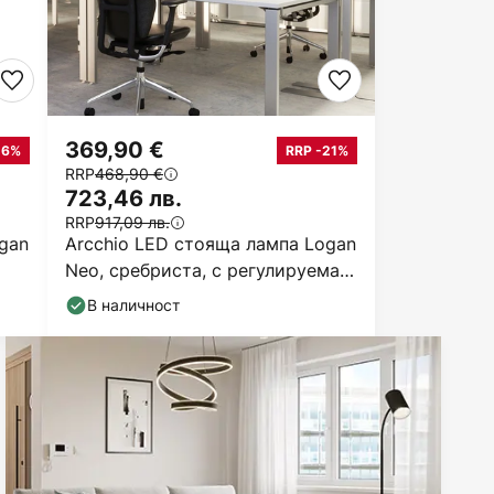
369,90 €
26%
RRP -21%
RRP
468,90 €
723,46 лв.
RRP
917,09 лв.
gan
Arcchio LED стояща лампа Logan
Neo, сребриста, с регулируема
яркост, метал
В наличност