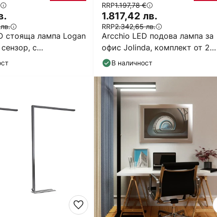
RRP
1.197,78 €
в.
1.817,42 лв.
 лв.
RRP
2.342,65 лв.
ED стояща лампа Logan
Arcchio LED подова лампа за
 сензор, с
офис Jolinda, комплект от 2
ма яркост
броя, черна, 4000К
ост
В наличност