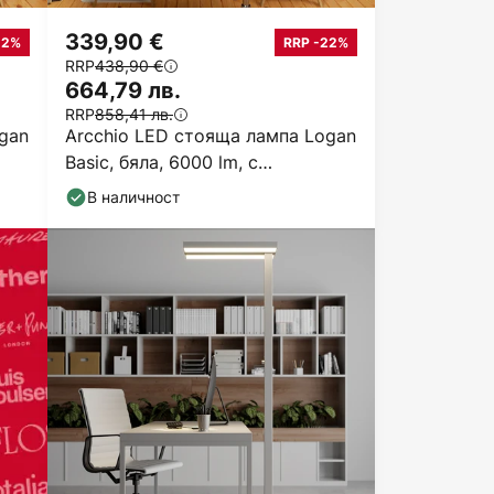
339,90 €
22%
RRP -22%
RRP
438,90 €
664,79 лв.
RRP
858,41 лв.
gan
Arcchio LED стояща лампа Logan
Basic, бяла, 6000 lm, с
регулиране на яркостта
В наличност