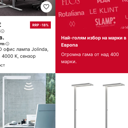
€
RRP -18%
€
в.
Най-голям избор на марки в
лв.
Европа
D офис лампа Jolinda,
Огромна гама от над 400
 4000 K, сензор
марки.
ост