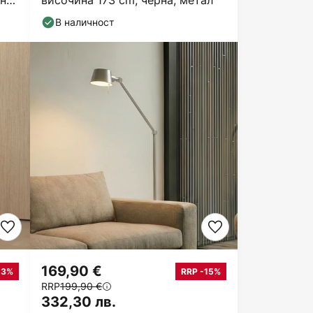
ане
височина 173 cm, черна, метал
В наличност
169,90 €
13%
RRP -15%
RRP
199,90 €
332,30 лв.