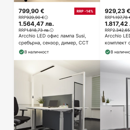
799,90 €
929,23 
RRP -14%
RRP
929,90 €
RRP
1.197,78 
1.564,47 лв.
1.817,42 
RRP
1.818,73 лв.
RRP
2.342,65
Arcchio LED офис лампа Susi,
Arcchio LE
сребърна, сензор, димер, CCT
комплект о
K
В наличност
В наличн