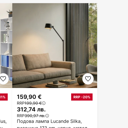
159,90 €
11%
RRP -20%
RRP
199,90 €
312,74 лв.
RRP
390,97 лв.
us,
Подова лампа Lucande Silka,