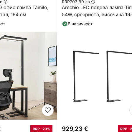
в.
RRP
703,90 лв.
D офис лампа Tamilo,
Arcchio LED подова лампа Ti
тал, 194 см
54W, сребриста, височина 19
cm
ост
В наличност
€
929,23 €
RRP -23%
RRP -