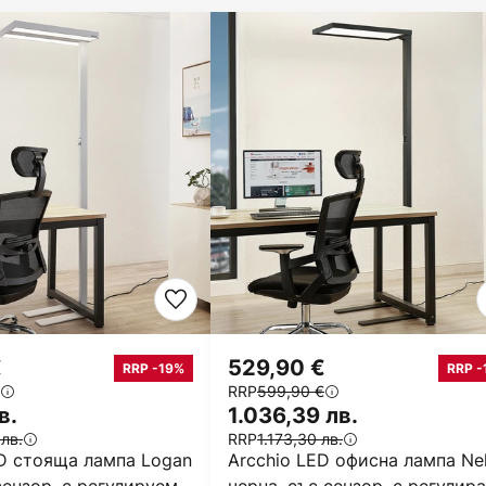
€
529,90 €
RRP -19%
RRP -
RRP
599,90 €
в.
1.036,39 лв.
 лв.
RRP
1.173,30 лв.
ED стояща лампа Logan
Arcchio LED офисна лампа Nel