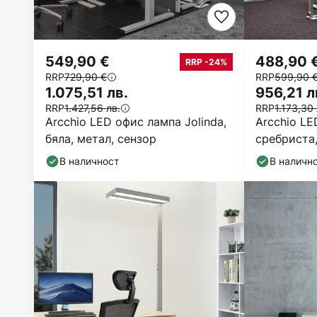
549,90 €
488,90 
RRP -24%
RRP
729,90 €
RRP
599,90 
1.075,51 лв.
956,21 л
RRP
1.427,56 лв.
RRP
1.173,30 
Arcchio LED офис лампа Jolinda,
Arcchio LE
бяла, метал, сензор
сребриста,
В наличност
В наличн