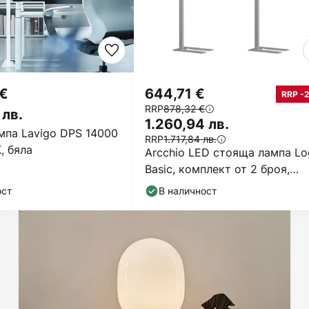
 €
644,71 €
RRP -
RRP
878,32 €
 лв.
1.260,94 лв.
мпа Lavigo DPS 14000
RRP
1.717,84 лв.
, бяла
Arcchio LED стояща лампа Lo
Basic, комплект от 2 броя,
сребриста, 6000 lm
ост
В наличност