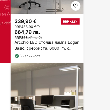
339,90 €
RRP -22%
RRP
438,90 €
664,79 лв.
RRP
858,41 лв.
Arcchio LED стояща лампа Logan
Basic, сребриста, 6000 lm, с
регулиране на
В наличност