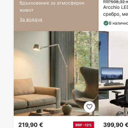
RRP
508,32 л
Вдъхновение за атмосферен
Arcchio LE
живот
сребро, ме
За водача
В наличн
219,90 €
399,90 
RRP -12%