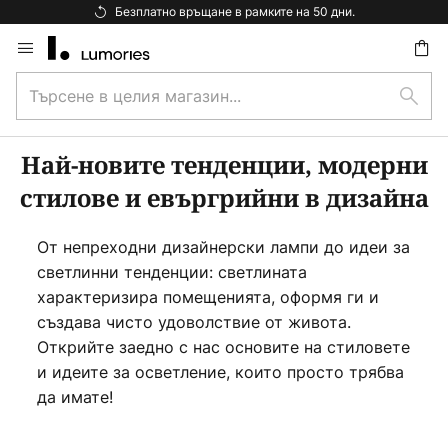
Безплатно връщане в рамките на 50 дни.
Прескачане
към
Търсене
съдържанието
ене
Търс
в
целия
магазин...
Най-новите тенденции, модерни
стилове и евъргрийни в дизайна
От непреходни дизайнерски лампи до идеи за
светлинни тенденции: светлината
характеризира помещенията, оформя ги и
създава чисто удоволствие от живота.
Открийте заедно с нас основите на стиловете
и идеите за осветление, които просто трябва
да имате!