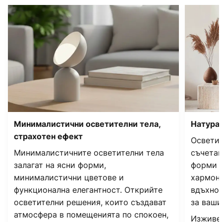
Минималистични осветителни тела,
Натура
страхотен ефект
Осветит
Минималистичните осветителни тела
съчетав
залагат на ясни форми,
форми и
минималистични цветове и
хармон
функционална елегантност. Открийте
вдъхнов
осветителни решения, които създават
за ваши
атмосфера в помещенията по спокоен,
Изживей