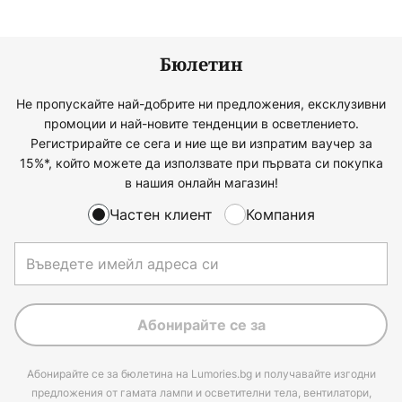
Бюлетин
Не пропускайте най-добрите ни предложения, ексклузивни
промоции и най-новите тенденции в осветлението.
Регистрирайте се сега и ние ще ви изпратим ваучер за
15%*, който можете да използвате при първата си покупка
в нашия онлайн магазин!
Частен клиент
Компания
Абонирайте се за
Абонирайте се за бюлетина на Lumories.bg и получавайте изгодни
предложения от гамата лампи и осветителни тела, вентилатори,