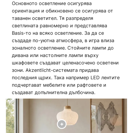
Основното осветление осигурява
ориентация и обикновено се осигурява от
таванен осветител. Тя разпределя
светлината равномерно и представлява
Basis-то на всяко осветление. За да се
създаде по-уютна атмосфера, в игра влиза
зоналното осветление. Стойните лампи до
дивана или настолните лампи върху
шкафовете създават целенасочено осветени
зони. Akzentlicht-системата придава
последния щрих. Така например LED лентите
подчертават мебелите или рафтовете и
създават допълнителна дълбочина.