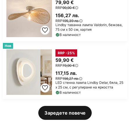
79,90 €
RRP
99,90 €
156,27 лв.
RRP
195,39 лв.
Lindby таванна лампа Valdorin, бежова,
75 см x 50 см, хартия
В наличност
Нов
RRP -25%
59,90 €
RRP
79,90 €
117,15 лв.
RRP
156,27 лв.
LED стенна лампа Lindby Delar, бяла, 25
x 25 см, с регулиране на яркостта
В наличност
Заредете повече