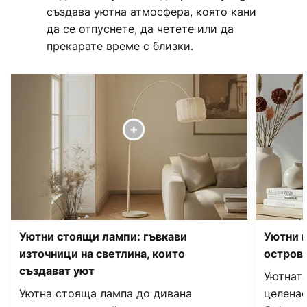
създава уютна атмосфера, която кани
да се отпуснете, да четете или да
прекарате време с близки.
Уютни стоящи лампи: гъвкави
Уютни н
източници на светлина, които
островч
създават уют
Уютната
Уютна стояща лампа до дивана
целенас