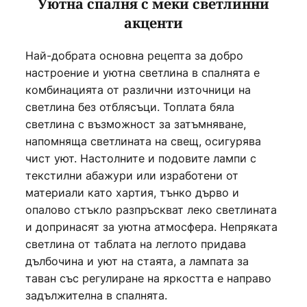
Уютна спалня с меки светлинни
акценти
Най-добрата основна рецепта за добро
настроение и уютна светлина в спалнята е
комбинацията от различни източници на
светлина без отблясъци. Топлата бяла
светлина с възможност за затъмняване,
напомняща светлината на свещ, осигурява
чист уют. Настолните и подовите лампи с
текстилни абажури или изработени от
материали като хартия, тънко дърво и
опалово стъкло разпръскват леко светлината
и допринасят за уютна атмосфера. Непряката
светлина от таблата на леглото придава
дълбочина и уют на стаята, а лампата за
таван със регулиране на яркостта е направо
задължителна в спалнята.