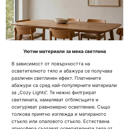
Уютни материали за мека светлина
В зависимост от повърхността на
осветителното тяло и абажура се получава
различен светлинен ефект. Платнените
абажури са сред най-популярните материали
за „Cozy Lights“. Те нежно филтрират
светлината, намаляват отблясъците и
осигуряват равномерно осветление. Също
толкова приятно изглежда и матираното
стъкло или опаловото стъкло. Естествена
атмосфера създават осветителните тела от