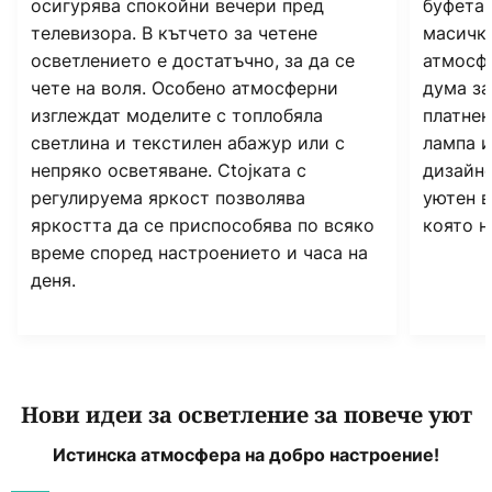
осигурява спокойни вечери пред
буфета,
телевизора. В кътчето за четене
масичка
осветлението е достатъчно, за да се
атмосфе
чете на воля. Особено атмосферни
дума за
изглеждат моделите с топлобяла
платнен
светлина и текстилен абажур или с
лампа 
непряко осветяване. Сtojката с
дизайне
регулируема яркост позволява
уютен в
яркостта да се приспособява по всяко
която н
време според настроението и часа на
деня.
Нови идеи за осветление за повече уют
Истинска атмосфера на добро настроение!