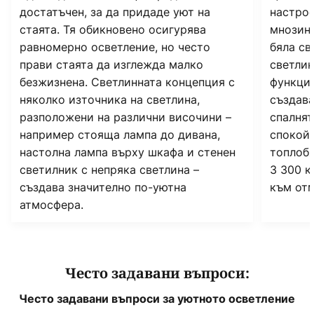
достатъчен, за да придаде уют на
настрое
стаята. Тя обикновено осигурява
мнозина
равномерно осветление, но често
бяла св
прави стаята да изглежда малко
светлин
безжизнена. Светлинната концепция с
функцио
няколко източника на светлина,
създава
разположени на различни височини –
спалнят
например стояща лампа до дивана,
спокойн
настолна лампа върху шкафа и стенен
топлобя
светилник с непряка светлина –
3 300 к
създава значително по-уютна
към отм
атмосфера.
Често задавани въпроси:
Често задавани въпроси за уютното осветление