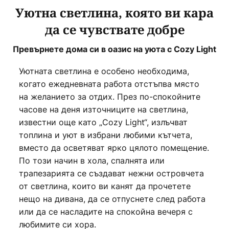
Уютна светлина, която ви кара
да се чувствате добре
Превърнете дома си в оазис на уюта с Cozy Light
Уютната светлина е особено необходима,
когато ежедневната работа отстъпва място
на желанието за отдих. През по-спокойните
часове на деня източниците на светлина,
известни още като „Cozy Light“, излъчват
топлина и уют в избрани любими кътчета,
вместо да осветяват ярко цялото помещение.
По този начин в хола, спалнята или
трапезарията се създават нежни островчета
от светлина, които ви канят да прочетете
нещо на дивана, да се отпуснете след работа
или да се насладите на спокойна вечеря с
любимите си хора.