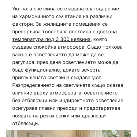
Уютната светлина се създава благодарение
на хармоничното съчетание на различни
фактори. За жилищните помещения се
препоръчва топлобяла светлина с
цветова
температура под 3 300 келвина
, която
създава спокойна атмосфера. Също толкова
важно е осветлението да може да се
регулира: през деня осветлението може да
бъде функционално, докато вечерта
приглушената светлина създава уют.
Разпределението на светлината също оказва
влияние върху атмосферата: осветлението
без отблясъци или индиректното осветление
осигурява плавни преходи и предотвратява
появата на резки сенки или дразнещи
отблясъци.