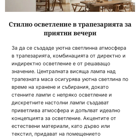
Стилно осветление в трапезарията за
приятни вечери
За да се създаде уютна светлинна атмосфера
в трапезарията, комбинацията от директно и
индиректно осветление е от решаващо
значение. Централната висяща лампа над
трапезната маса осигурява уютна светлина по
време на хранене и събирания, докато
стенните лампи с непряко осветление и
дискретните настолни лампи създават
приветлива атмосфера и допълват идеално
концепцията за осветление. Акцентите от
естествени материали, като дърво или
текстил, придават на помещението