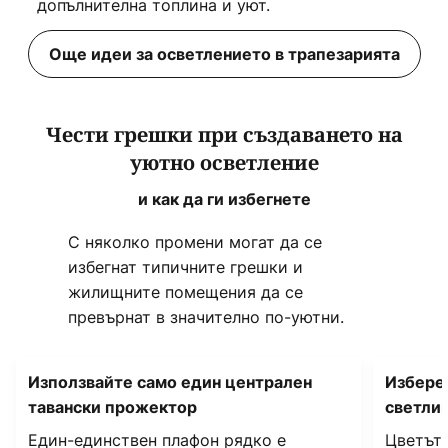
допълнителна топлина и уют.
Още идеи за осветлението в трапезарията
Чести грешки при създаването на
уютно осветление
и как да ги избегнете
С няколко промени могат да се
избегнат типичните грешки и
жилищните помещения да се
превърнат в значително по-уютни.
Използвайте само един централен
Избере
тавански прожектор
светли
Един-единствен плафон рядко е
Цветът 