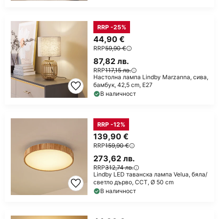
RRP -25%
44,90 €
RRP
59,90 €
87,82 лв.
RRP
117,15 лв.
Настолна лампа Lindby Marzanna, сива,
бамбук, 42,5 cm, E27
В наличност
RRP -12%
139,90 €
RRP
159,90 €
273,62 лв.
RRP
312,74 лв.
Lindby LED таванска лампа Velua, бяла/
светло дърво, CCT, Ø 50 cm
В наличност