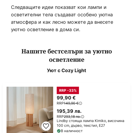
Следващите идеи показват кои лампи и
осветителни тела създават особено уютна
атмосфера и как лесно можете да внесете
уютно осветление в дома си.
Нашите бестселъри за уютно
осветление
Уют с Cozy Light
RRP -33%
99,90 €
RRP
149,90 €
195,39 лв.
RRP
293,18 лв.
Lindby стояща лампа Kimiko, височина
100 cm, дърво, текстил, E27
В наличност