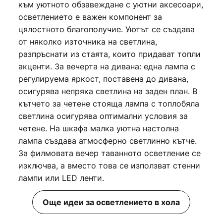
към уютното обзавеждане с уютни аксесоари,
осветлението е важен компонент за
цялостното благополучие. Уютът се създава
от няколко източника на светлина,
разпръснати из стаята, които придават топли
акценти. За вечерта на дивана: една лампа с
регулируема яркост, поставена до дивана,
осигурява непряка светлина на заден план. В
кътчето за четене стояща лампа с топлобяла
светлина осигурява оптимални условия за
четене. На шкафа малка уютна настолна
лампа създава атмосферно светлинно кътче.
За филмовата вечер таванното осветление се
изключва, а вместо това се използват стенни
лампи или LED ленти.
Още идеи за осветлението в хола