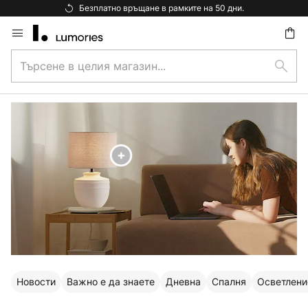
Безплатна доставка над 92 €.
Прескачане
към
Търсене
съдържанието
ене
Търс
в
целия
магазин...
Новости
Важно е да знаете
Дневна
Спалня
Осветлени