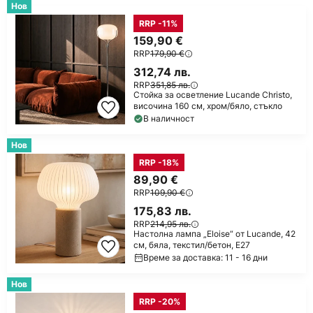
Нов
RRP -11%
159,90 €
RRP
179,90 €
312,74 лв.
RRP
351,85 лв.
Стойка за осветление Lucande Christo,
височина 160 см, хром/бяло, стъкло
В наличност
Нов
RRP -18%
89,90 €
RRP
109,90 €
175,83 лв.
RRP
214,95 лв.
Настолна лампа „Eloise“ от Lucande, 42
см, бяла, текстил/бетон, E27
Време за доставка: 11 - 16 дни
Нов
RRP -20%