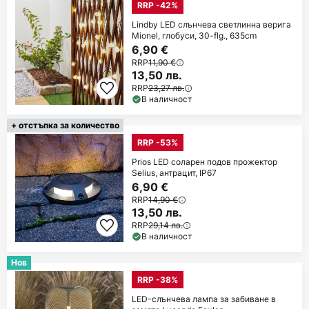
RRP -42%
Lindby LED слънчева светлинна верига
Mionel, глобуси, 30-flg., 635cm
6,90 €
RRP
11,90 €
13,50 лв.
RRP
23,27 лв.
В наличност
+ отстъпка за количество
RRP -53%
Prios LED соларен подов прожектор
Selius, антрацит, IP67
6,90 €
RRP
14,90 €
13,50 лв.
RRP
29,14 лв.
В наличност
Нов
RRP -38%
LED-слънчева лампа за забиване в