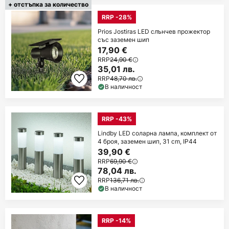
+ отстъпка за количество
RRP -28%
Prios Jostiras LED слънчев прожектор
със заземен шип
17,90 €
RRP
24,90 €
35,01 лв.
RRP
48,70 лв.
В наличност
RRP -43%
Lindby LED соларна лампа, комплект от
4 броя, заземен шип, 31 cm, IP44
39,90 €
RRP
69,90 €
78,04 лв.
RRP
136,71 лв.
В наличност
RRP -14%