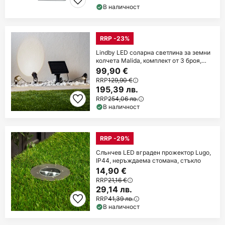
В наличност
RRP -23%
Lindby LED соларна светлина за земни
колчета Malida, комплект от 3 броя,
черна
99,90 €
RRP
129,90 €
195,39 лв.
RRP
254,06 лв.
В наличност
RRP -29%
Слънчев LED вграден прожектор Lugo,
IP44, неръждаема стомана, стъкло
14,90 €
RRP
21,16 €
29,14 лв.
RRP
41,39 лв.
В наличност