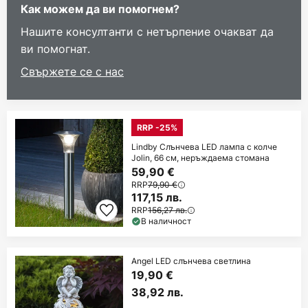
Как можем да ви помогнем?
Нашите консултанти с нетърпение очакват да
ви помогнат.
Свържете се с нас
RRP -25%
Lindby Слънчева LED лампа с колче
Jolin, 66 см, неръждаема стомана
59,90 €
RRP
79,90 €
117,15 лв.
RRP
156,27 лв.
В наличност
Angel LED слънчева светлина
19,90 €
38,92 лв.