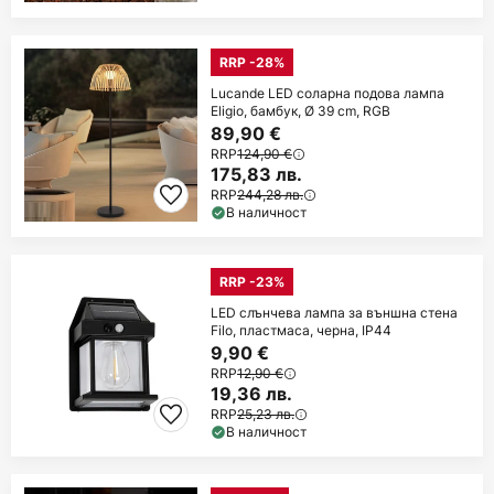
RRP -28%
Lucande LED соларна подова лампа
Eligio, бамбук, Ø 39 cm, RGB
89,90 €
RRP
124,90 €
175,83 лв.
RRP
244,28 лв.
В наличност
RRP -23%
LED слънчева лампа за външна стена
Filo, пластмаса, черна, IP44
9,90 €
RRP
12,90 €
19,36 лв.
RRP
25,23 лв.
В наличност