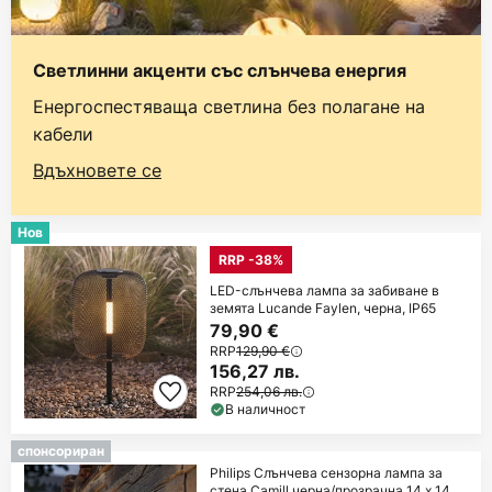
Светлинни акценти със слънчева енергия
Енергоспестяваща светлина без полагане на
кабели
Вдъхновете се
Нов
RRP -38%
LED-слънчева лампа за забиване в
земята Lucande Faylen, черна, IP65
79,90 €
RRP
129,90 €
156,27 лв.
RRP
254,06 лв.
В наличност
спонсориран
Philips Слънчева сензорна лампа за
стена Camill черна/прозрачна 14 x 14