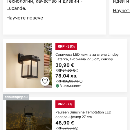
Технологии, качество и дизайн -
Идеи и
Lucande.
Научет
Научете повече
RRP -38%
Слънчева LED лампа за стена Lindby
Latarka, височина 27,5 cm, сензор
39,90 €
RRP
64,90 €
78,04 лв.
RRP
126,93 лв.
В наличност
спонсориран
RRP -7%
Pauleen Sunshine Temptation LED
соларен фенер 27 cm
48,90 €
RRP
52,93 €