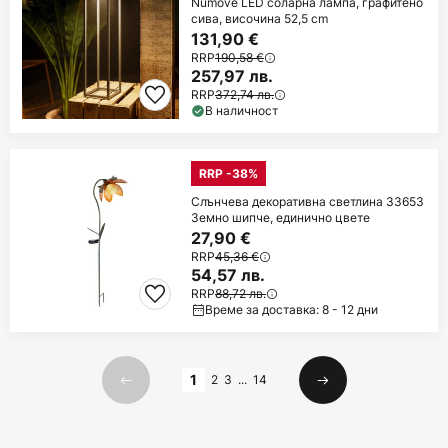
Numove LED соларна лампа, графитено
сива, височина 52,5 cm
131,90 €
RRP
190,58 €
257,97 лв.
RRP
372,74 лв.
В наличност
RRP -38%
Слънчева декоративна светлина 33653
Земно шипче, единично цвете
27,90 €
RRP
45,36 €
54,57 лв.
RRP
88,72 лв.
Време за доставка: 8 - 12 дни
Страница
1
2
3
...
14
Предишна
Следваща