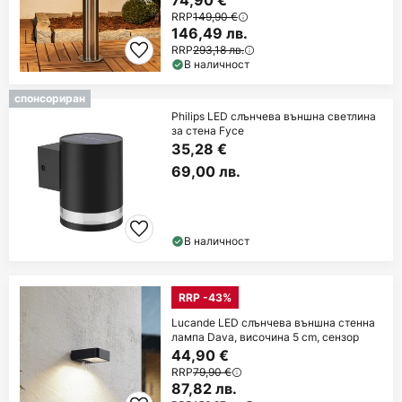
74,90 €
RRP
149,90 €
146,49 лв.
RRP
293,18 лв.
В наличност
спонсориран
Philips LED слънчева външна светлина
за стена Fyce
35,28 €
69,00 лв.
В наличност
RRP -43%
Lucande LED слънчева външна стенна
лампа Dava, височина 5 cm, сензор
44,90 €
RRP
79,90 €
87,82 лв.