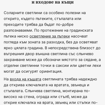
и входове на къщи
Соларните светлини са особено полезни на
открито, където пътеките, стъпалата или
преходите трябва да бъдат по-добре
разпознаваеми. По протежение на градинската
пътека ниско
осветление за пътеки
насочват
погледа към зоната за разходка, без да осветяват
ярко цялата градина. В непосредствена близост до
вътрешния двор външна светлина със слънчево
захранване може да обозначи мястото за сядане, а
отделни светлинни точки в саксии или цветни лехи
могат да осигурят ориентация.
На
входа на къщата
светлината трябва надеждно
да открива ключалката на вратата, звънеца и
стъпалата. Слънчева светлина, монтирана по-
високо на стена, ограда или стълб, може да
открие ключалка на врата, звънец или стъпки по-