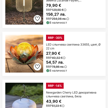
земята Lucande Faylen,
салатенозелена, IP65
79,90 €
RRP
129,90 €
156,27 лв.
RRP
254,06 лв.
В наличност
RRP -30%
LED слънчева светлина 33655, цвят, Ø
22 cm
27,90 €
RRP
40,32 €
54,57 лв.
RRP
78,86 лв.
В наличност
RRP -14%
Newgarden Cherry LED декоративна
слънчева светлина, бяла
43,90 €
RRP
51,23 €