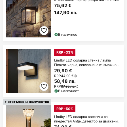
cm
75,62 €
147,90 лв.
В наличност
RRP -33%
Lindby LED соларна стенна лампа
Eleazar, черна, сензорна, с възможност
за
29,90 €
RRP
44,90 €
58,48 лв.
RRP
87,82 лв.
В наличност
+ отстъпка за количество
RRP -50%
Lindby LED соларна светлина за
пиедестал Antje, детектор за движение,
IP44