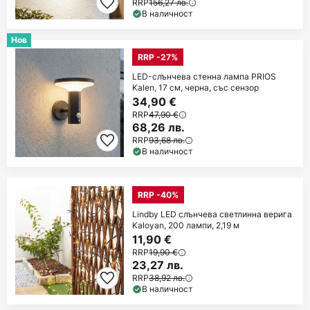
RRP
156,27 лв.
В наличност
Нов
RRP -27%
LED-слънчева стенна лампа PRIOS
Kalen, 17 см, черна, със сензор
34,90 €
RRP
47,90 €
68,26 лв.
RRP
93,68 лв.
В наличност
RRP -40%
Lindby LED слънчева светлинна верига
Kaloyan, 200 лампи, 2,19 м
11,90 €
RRP
19,90 €
23,27 лв.
RRP
38,92 лв.
В наличност