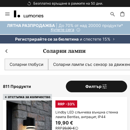
Безплатна доставка над 92 €.
Прескачане
към
съдържанието
ене
| До 70% от над 20000 продукти*
ЛЯТНА РАЗПРОДАЖБА
Купете сега
и спестете 15%
Регистрирайте се за бюлетина
Соларни лампи
Соларни глобуси
Соларни лампи със сензор за движен
811 Продукти
Филтър
+ отстъпка за количество
RRP -33%
Lindby LED слънчева външна стенна
лампа Bentlas, антрацит, IP44
19,90 €
RRP
29,90 €