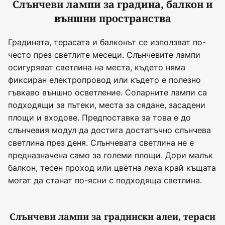
Слънчеви лампи за градина, балкон и
външни пространства
Градината, терасата и балконът се използват по-
често през светлите месеци. Слънчевите лампи
осигуряват светлина на места, където няма
фиксиран електропровод или където е полезно
гъвкаво външно осветление. Соларните лампи са
подходящи за пътеки, места за сядане, засадени
площи и входове. Предпоставка за това е до
слънчевия модул да достига достатъчно слънчева
светлина през деня. Слънчевата светлина не е
предназначена само за големи площи. Дори малък
балкон, тесен проход или цветна леха край къщата
могат да станат по-ясни с подходяща светлина.
Слънчеви лампи за градински алеи, тераси