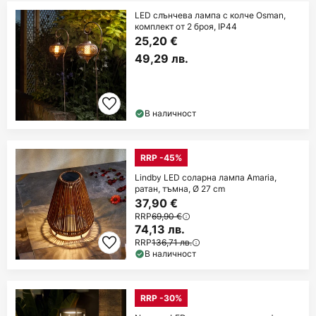
LED слънчева лампа с колче Osman,
комплект от 2 броя, IP44
25,20 €
49,29 лв.
В наличност
RRP -45%
Lindby LED соларна лампа Amaria,
ратан, тъмна, Ø 27 cm
37,90 €
RRP
69,90 €
74,13 лв.
RRP
136,71 лв.
В наличност
RRP -30%