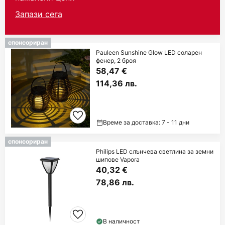
Запази сега
спонсориран
Pauleen Sunshine Glow LED соларен
фенер, 2 броя
58,47 €
114,36 лв.
Време за доставка: 7 - 11 дни
спонсориран
Philips LED слънчева светлина за земни
шипове Vapora
40,32 €
78,86 лв.
В наличност