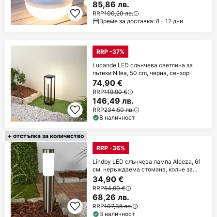
85,86 лв.
RRP
100,20 лв.
Време за доставка: 8 - 12 дни
RRP -37%
Lucande LED слънчева светлина за
пътеки Nilea, 50 cm, черна, сензор
74,90 €
RRP
119,90 €
146,49 лв.
RRP
234,50 лв.
В наличност
+ отстъпка за количество
RRP -36%
Lindby LED слънчева лампа Aleeza, 61
см, неръждаема стомана, колче за
забиване
34,90 €
RRP
54,90 €
68,26 лв.
RRP
107,38 лв.
В наличност