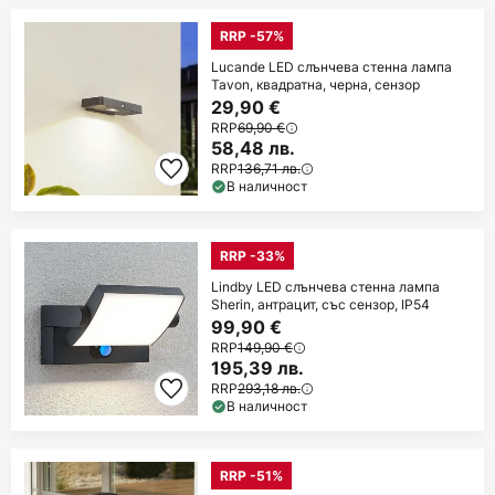
RRP -57%
Lucande LED слънчева стенна лампа
Tavon, квадратна, черна, сензор
29,90 €
RRP
69,90 €
58,48 лв.
RRP
136,71 лв.
В наличност
RRP -33%
Lindby LED слънчева стенна лампа
Sherin, антрацит, със сензор, IP54
99,90 €
RRP
149,90 €
195,39 лв.
RRP
293,18 лв.
В наличност
RRP -51%