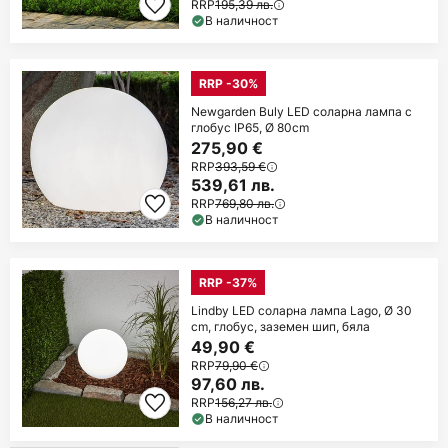
RRP
195,39 лв.
В наличност
RRP -30%
Newgarden Buly LED соларна лампа с
глобус IP65, Ø 80cm
275,90 €
RRP
393,59 €
539,61 лв.
RRP
769,80 лв.
В наличност
RRP -37%
Lindby LED соларна лампа Lago, Ø 30
cm, глобус, заземен шип, бяла
49,90 €
RRP
79,90 €
97,60 лв.
RRP
156,27 лв.
В наличност