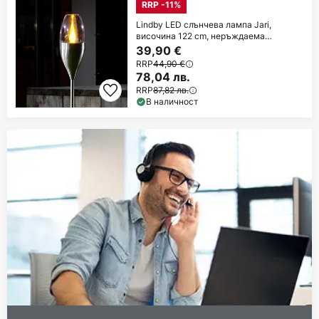
RRP -11%
Lindby LED слънчева лампа Jari,
височина 122 cm, неръждаема
стомана, прозрачна
39,90 €
RRP
44,90 €
78,04 лв.
RRP
87,82 лв.
В наличност