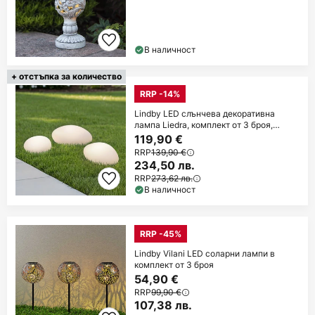
В наличност
+ отстъпка за количество
RRP -14%
Lindby LED слънчева декоративна
лампа Liedra, комплект от 3 броя,
RGBW, с
119,90 €
RRP
139,90 €
234,50 лв.
RRP
273,62 лв.
В наличност
RRP -45%
Lindby Vilani LED соларни лампи в
комплект от 3 броя
54,90 €
RRP
99,90 €
107,38 лв.