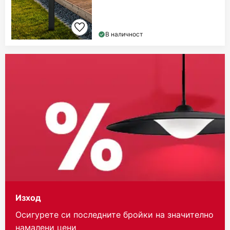
В наличност
Изход
Осигурете си последните бройки на значително
намалени цени