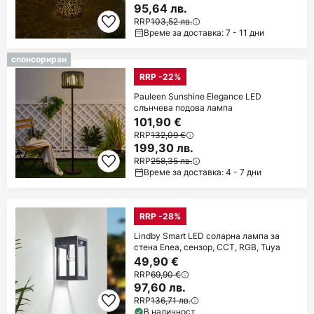
95,64 лв.
RRP
103,52 лв.
Време за доставка: 7 - 11 дни
спонсориран
RRP -22%
Pauleen Sunshine Elegance LED
слънчева подова лампа
101,90 €
RRP
132,09 €
199,30 лв.
RRP
258,35 лв.
Време за доставка: 4 - 7 дни
RRP -28%
Lindby Smart LED соларна лампа за
стена Enea, сензор, CCT, RGB, Tuya
49,90 €
RRP
69,90 €
97,60 лв.
RRP
136,71 лв.
В наличност