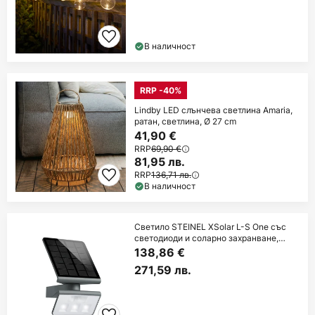
В наличност
RRP -40%
Lindby LED слънчева светлина Amaria,
ратан, светлина, Ø 27 cm
41,90 €
RRP
69,90 €
81,95 лв.
RRP
136,71 лв.
В наличност
Светило STEINEL XSolar L-S One със
светодиоди и соларно захранване,
антрацит,
138,86 €
271,59 лв.