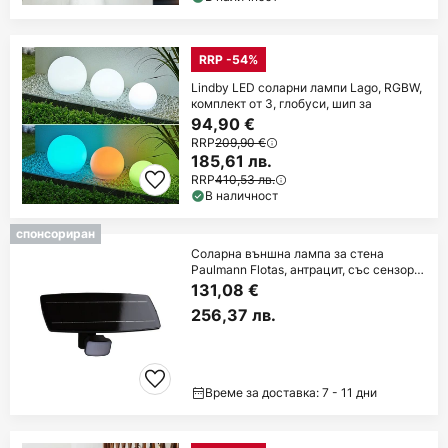
RRP -54%
Lindby LED соларни лампи Lago, RGBW,
комплект от 3, глобуси, шип за
94,90 €
RRP
209,90 €
185,61 лв.
RRP
410,53 лв.
В наличност
спонсориран
Соларна външна лампа за стена
Paulmann Flotas, антрацит, със сензор,
IP65
131,08 €
256,37 лв.
Време за доставка: 7 - 11 дни