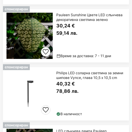
спонсориран
Pauleen Sunshine Цвете LED слънчева
декоративна светлина зелено
30,24 €
59,14 лв.
Време за доставка: 7 - 11 дни
спонсориран
Philips LED соларна светлина за земни
шипове Vynce, глава 10,5 x 10,5 cm
40,32 €
78,86 лв.
В наличност
спонсориран
LED слънчева лампа Pauleen