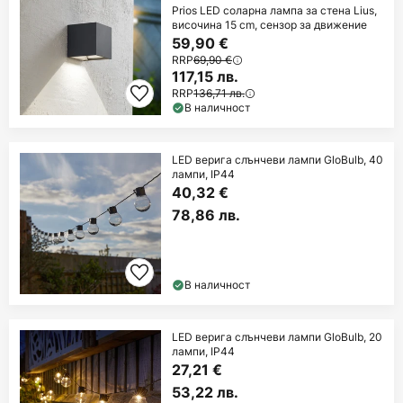
Prios LED соларна лампа за стена Lius,
височина 15 cm, сензор за движение
59,90 €
RRP
69,90 €
117,15 лв.
RRP
136,71 лв.
В наличност
LED верига слънчеви лампи GloBulb, 40
лампи, IP44
40,32 €
78,86 лв.
В наличност
LED верига слънчеви лампи GloBulb, 20
лампи, IP44
27,21 €
53,22 лв.