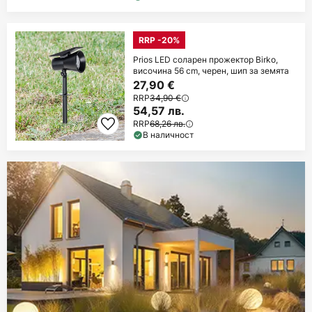
RRP -20%
Prios LED соларен прожектор Birko,
височина 56 cm, черен, шип за земята
27,90 €
RRP
34,90 €
54,57 лв.
RRP
68,26 лв.
В наличност