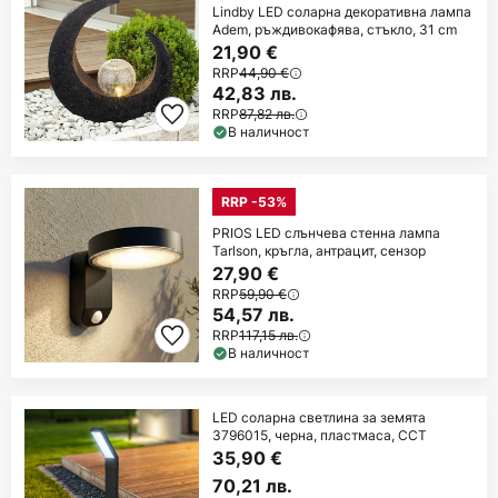
Lindby LED соларна декоративна лампа
Adem, ръждивокафява, стъкло, 31 cm
21,90 €
RRP
44,90 €
42,83 лв.
RRP
87,82 лв.
В наличност
RRP -53%
PRIOS LED слънчева стенна лампа
Tarlson, кръгла, антрацит, сензор
27,90 €
RRP
59,90 €
54,57 лв.
RRP
117,15 лв.
В наличност
LED соларна светлина за земята
3796015, черна, пластмаса, CCT
35,90 €
70,21 лв.