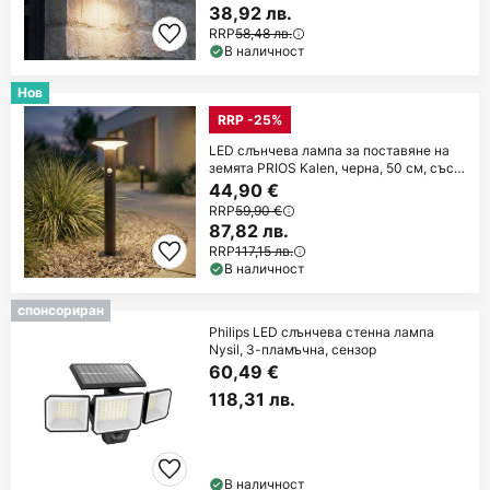
38,92 лв.
RRP
58,48 лв.
В наличност
Нов
RRP -25%
LED слънчева лампа за поставяне на
земята PRIOS Kalen, черна, 50 см, със
сензор
44,90 €
RRP
59,90 €
87,82 лв.
RRP
117,15 лв.
В наличност
спонсориран
Philips LED слънчева стенна лампа
Nysil, 3-пламъчна, сензор
60,49 €
118,31 лв.
В наличност