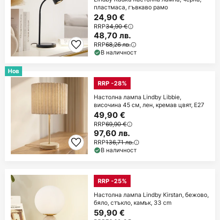
пластмаса, гъвкаво рамо
24,90 €
RRP
34,90 €
48,70 лв.
RRP
68,26 лв.
В наличност
Нов
RRP -28%
Настолна лампа Lindby Libbie,
височина 45 см, лен, кремав цвят, E27
49,90 €
RRP
69,90 €
97,60 лв.
RRP
136,71 лв.
В наличност
RRP -25%
Настолна лампа Lindby Kirstan, бежово,
бяло, стъкло, камък, 33 cm
59,90 €