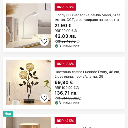
RRP -26%
Lindby LED настолна лампа Maori, бяла,
метал, CCT, с регулиране на яркостта
21,90 €
RRP
29,90 €
42,83 лв.
RRP
58,48 лв.
В наличност
RRP -36%
Настолна лампа Lucande Evory, 48 cm,
2 светлини, черна/златна, G9
69,90 €
RRP
109,90 €
136,71 лв.
RRP
214,95 лв.
В наличност
Нов
RRP -25%