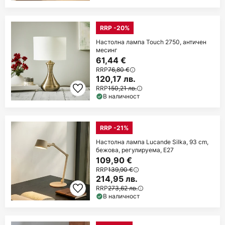
RRP -20%
Настолна лампа Touch 2750, античен
месинг
61,44 €
RRP
76,80 €
120,17 лв.
RRP
150,21 лв.
В наличност
RRP -21%
Настолна лампа Lucande Silka, 93 cm,
бежова, регулируема, E27
109,90 €
RRP
139,90 €
214,95 лв.
RRP
273,62 лв.
В наличност