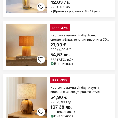
42,83 лв.
RRP
49,09 лв.
Време за доставка: 8 - 12 дни
RRP -37%
Настолна лампа Lindby Jone,
светлокафява, текстил, височина 30
cm, E27
27,90 €
RRP
44,90 €
54,57 лв.
RRP
87,82 лв.
В наличност
RRP -31%
Настолна лампа Lindby Mayumi,
височина 31 cm, дърво, текстил
54,90 €
RRP
79,90 €
107,38 лв.
RRP
156,27 лв.
В наличност