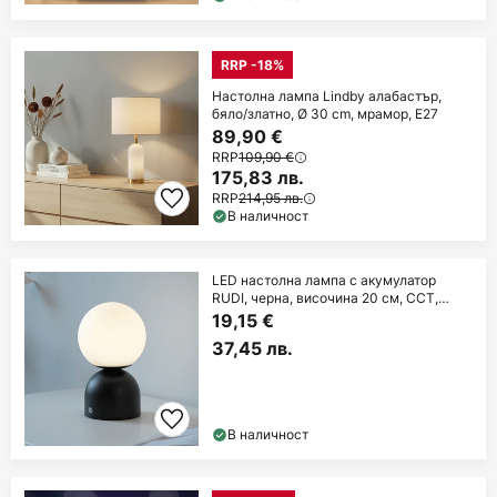
RRP -18%
Настолна лампа Lindby алабастър,
бяло/златно, Ø 30 cm, мрамор, E27
89,90 €
RRP
109,90 €
175,83 лв.
RRP
214,95 лв.
В наличност
LED настолна лампа с акумулатор
RUDI, черна, височина 20 см, CCT,
сензорно
19,15 €
37,45 лв.
В наличност