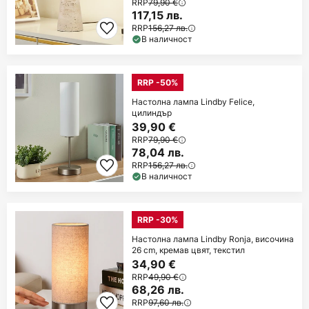
RRP
79,90 €
117,15 лв.
RRP
156,27 лв.
В наличност
RRP -50%
Настолна лампа Lindby Felice,
цилиндър
39,90 €
RRP
79,90 €
78,04 лв.
RRP
156,27 лв.
В наличност
RRP -30%
Настолна лампа Lindby Ronja, височина
26 cm, кремав цвят, текстил
34,90 €
RRP
49,90 €
68,26 лв.
RRP
97,60 лв.