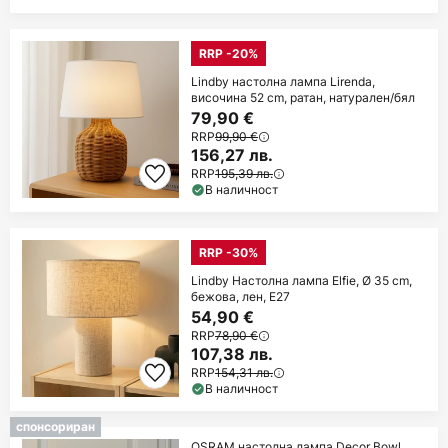
RRP -20%
Lindby настолна лампа Lirenda,
височина 52 cm, ратан, натурален/бял
79,90 €
RRP
99,90 €
156,27 лв.
RRP
195,39 лв.
В наличност
RRP -30%
Lindby Настолна лампа Elfie, Ø 35 cm,
бежова, лен, E27
54,90 €
RRP
78,90 €
107,38 лв.
RRP
154,31 лв.
В наличност
спонсориран
OSRAM настолна лампа Decor Bowl,