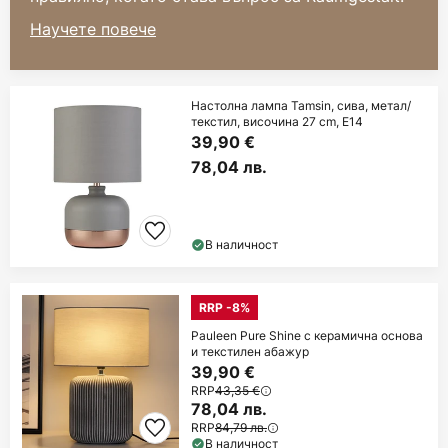
Научете повече
Настолна лампа Tamsin, сива, метал/
текстил, височина 27 cm, E14
39,90 €
78,04 лв.
В наличност
RRP -8%
Pauleen Pure Shine с керамична основа
и текстилен абажур
39,90 €
RRP
43,35 €
78,04 лв.
RRP
84,79 лв.
В наличност