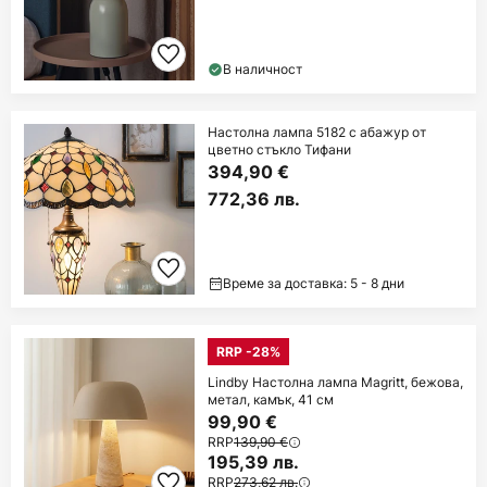
В наличност
Настолна лампа 5182 с абажур от
цветно стъкло Тифани
394,90 €
772,36 лв.
Време за доставка: 5 - 8 дни
RRP -28%
Lindby Настолна лампа Magritt, бежова,
метал, камък, 41 см
99,90 €
RRP
139,90 €
195,39 лв.
RRP
273,62 лв.