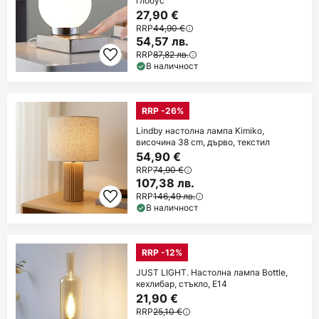
глобус
27,90 €
RRP
44,90 €
54,57 лв.
RRP
87,82 лв.
В наличност
RRP -26%
Lindby настолна лампа Kimiko,
височина 38 cm, дърво, текстил
54,90 €
RRP
74,90 €
107,38 лв.
RRP
146,49 лв.
В наличност
RRP -12%
JUST LIGHT. Настолна лампа Bottle,
кехлибар, стъкло, E14
21,90 €
RRP
25,10 €