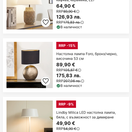
64,90 €
RRP
89,90 €
126,93 лв.
RRP
175,83 лв.
В наличност
RRP -15%
Настолна лампа Foro, бронз/черно,
височина 53 см
89,90 €
RRP
105,87 €
175,83 лв.
RRP
207,06 лв.
В наличност
RRP -9%
Lindby Milica LED настолна лампа,
бяла, с възможност за димиране
49,90 €
RRP
54,90 €