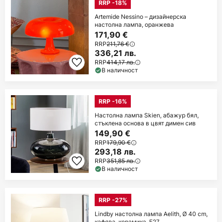
RRP -18%
Artemide Nessino – дизайнерска
настолна лампа, оранжева
171,90 €
RRP
211,76 €
336,21 лв.
RRP
414,17 лв.
В наличност
RRP -16%
Настолна лампа Skien, абажур бял,
стъклена основа в цвят димен сив
149,90 €
RRP
179,90 €
293,18 лв.
RRP
351,85 лв.
В наличност
RRP -27%
Lindby настолна лампа Aelith, Ø 40 cm,
кафява, керамика, E27