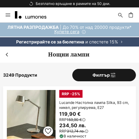
Безплатна доставка над 92 €.
Прескачане
към
съдържанието
ене
| До 70% от над 20000 продукти*
ЛЯТНА РАЗПРОДАЖБА
Купете сега
и спестете 15%
Регистрирайте се за бюлетина
Нощни лампи
3249 Продукти
Филтър
RRP -25%
Lucande Настолна лампа Silka, 93 cm,
никел, регулируема, E27
119,90 €
RRP
159,90 €
234,50 лв.
RRP
312,74 лв.
В наличност