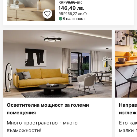
RRP
79,90 €
146,49 лв.
RRP
156,27 лв.
В наличност
Осветителна мощност за големи
Направ
помещения
изглеж
Много пространство - много
Ето ка
възможности!
малки 