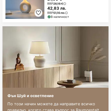
RRP
26,16 €
42,83 лв.
RRP
51,16 лв.
В наличност
Фън Шуй и осветление
По този начин можете да направите всичко
правилно, когато става въпрос за Raumgestalt.