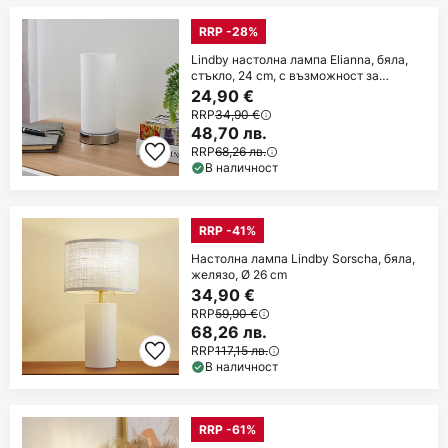
RRP -28%
Lindby настолна лампа Elianna, бяла,
стъкло, 24 cm, с възможност за
димиране,
24,90 €
RRP
34,90 €
48,70 лв.
RRP
68,26 лв.
В наличност
RRP -41%
Настолна лампа Lindby Sorscha, бяла,
желязо, Ø 26 cm
34,90 €
RRP
59,90 €
68,26 лв.
RRP
117,15 лв.
В наличност
RRP -61%