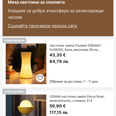
Мека светлина за спалнята
Усещане за добра атмосфера за релаксиращи
часове
Създайте творчески подход сега
спонсориран
Настолна лампа Pauleen DREAMY
SUNKISS, бяла, височина 29 см,
порцелан
43,35 €
84,79 лв.
Време за доставка: 7 - 11 дни
спонсориран
OSRAM настолна лампа Decor Bowl,
зелена/жълта, стомана, E14
59,90 €
117,15 лв.