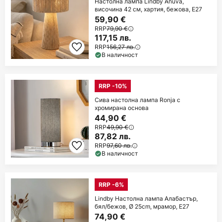
Настолна лампа Lindby Anuva,
височина 42 см, хартия, бежова, E27
59,90 €
RRP
79,90 €
117,15 лв.
RRP
156,27 лв.
В наличност
RRP -10%
Сива настолна лампа Ronja с
хромирана основа
44,90 €
RRP
49,90 €
87,82 лв.
RRP
97,60 лв.
В наличност
RRP -6%
Lindby Настолна лампа Алабастър,
бял/бежов, Ø 25cm, мрамор, E27
74,90 €