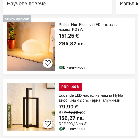
Научете повече
Изпълн
спонсориран
Philips Hue Flourish LED настолна
лампа, RGBW
151,25 €
295,82 лв.
В наличност
RRP -46%
Lucande LED настолна лампа Hylda,
височина 42 cm, черна, алуминий
79,90 €
RRP
149,90 €
156,27 лв.
RRP
293,18 лв.
В наличност