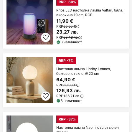
RRP -60%
Prios LED настолна лампа Valtari, бяла,
височина 19 cm, RGB
11,90 €
RRP
29,90 €
23,27 лв.
RRP
58,48 лв.
В наличност
RRP -7%
Настолна лампа Lindby Lennes,
бежово, стъкло, Ø 20 cm
64,90 €
RRP
69,90 €
126,93 лв.
RRP
136,71 лв.
В наличност
RRP -37%
Настолна лампа Naomi със стъклен