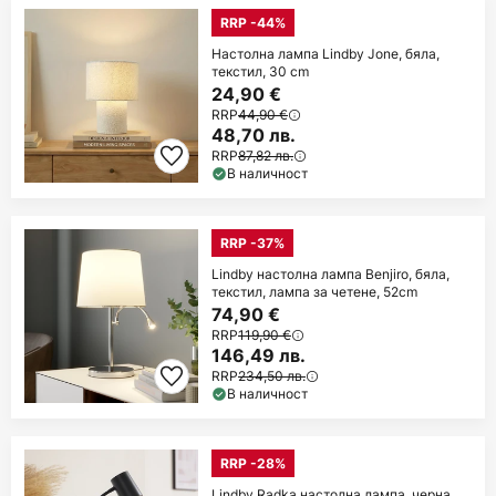
RRP -44%
Настолна лампа Lindby Jone, бяла,
текстил, 30 cm
24,90 €
RRP
44,90 €
48,70 лв.
RRP
87,82 лв.
В наличност
RRP -37%
Lindby настолна лампа Benjiro, бяла,
текстил, лампа за четене, 52cm
74,90 €
RRP
119,90 €
146,49 лв.
RRP
234,50 лв.
В наличност
RRP -28%
Lindby Radka настолна лампа, черна,