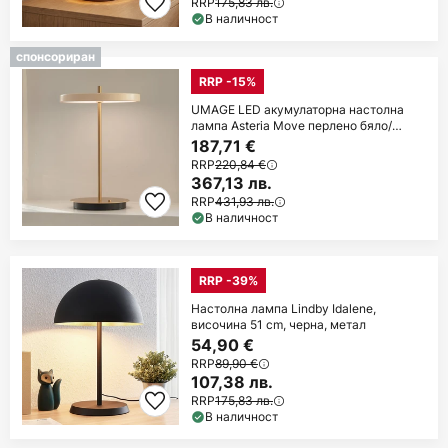
RRP
175,83 лв.
В наличност
спонсориран
RRP -15%
UMAGE LED акумулаторна настолна
лампа Asteria Move перлено бяло/
месинг 31cm
187,71 €
RRP
220,84 €
367,13 лв.
RRP
431,93 лв.
В наличност
RRP -39%
Настолна лампа Lindby Idalene,
височина 51 cm, черна, метал
54,90 €
RRP
89,90 €
107,38 лв.
RRP
175,83 лв.
В наличност