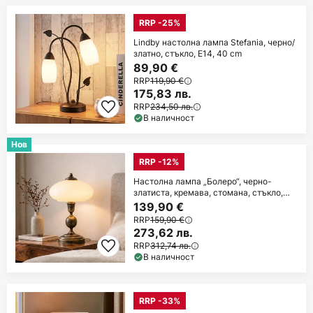
RRP -25%
Lindby настолна лампа Stefania, черно/
златно, стъкло, E14, 40 cm
89,90 €
RRP
119,90 €
175,83 лв.
RRP
234,50 лв.
В наличност
Нов
RRP -12%
Настолна лампа „Болеро“, черно-
златиста, кремава, стомана, стъкло,
E14
139,90 €
RRP
159,90 €
273,62 лв.
RRP
312,74 лв.
В наличност
RRP -33%