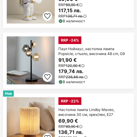
RRP
69,90 €
117,15 лв.
RRP
136,71 лв.
В наличност
RRP -24%
Паул Нойхаус, настолна лампа
Popsicle, стъкло, височина 48 cm, G9
91,90 €
RRP
120,90 €
179,74 лв.
RRP
236,46 лв.
В наличност
Нов
RRP -22%
Настолна лампа Lindby Maveo,
височина 30 см, орех/лен, E27
69,90 €
RRP
89,90 €
136,71 лв.