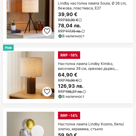
Lindby настолна лампа Soula, Ø 26 cm,
бежова, пластмаса, E27
39,90 €
RRP
59,90 €
78,04 лв.
RRP
117,15 лв.
В наличност
Нов
RRP -18%
Настолна лампа Lindby Kimiko,
височина 38 см, орехово дърво,
текстил
64,90 €
RRP
79,90 €
126,93 лв.
RRP
156,27 лв.
В наличност
RRP -14%
Настолна лампа Lindby Kosmo, бяло/
златно, керамика, стъкло
59,90 €