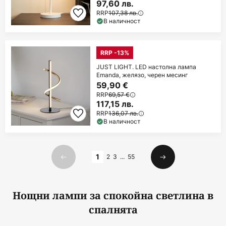
97,60 лв.
RRP
107,38 лв.
В наличност
RRP -13%
JUST LIGHT. LED настолна лампа
Emanda, желязо, черен месинг
59,90 €
RRP
69,57 €
117,15 лв.
RRP
136,07 лв.
В наличност
Страница
1
2
3
...
55
Предишна
Следваща
Нощни лампи за спокойна светлина в
спалнята