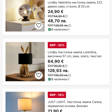
Lindby Valentina настолна лампа, E27,
димно сиво, стъкло, Ø 25 cm
24,90 €
RRP
64,90 €
48,70 лв.
RRP
126,93 лв.
В наличност
RRP -35%
Lindby Настолна лампа Lorentina,
височина 57 cm, заек, злато, текстил
64,90 €
RRP
99,90 €
126,93 лв.
RRP
195,39 лв.
В наличност
RRP -16%
JUST LIGHT. Настолна лампа Carara,
керамична основа, бежово
21,90 €