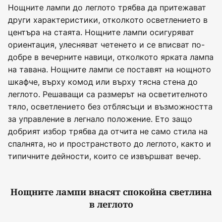
Нощните лампи до леглото трябва да притежават
други характеристики, отколкото осветлението в
центъра на стаята. Нощните лампи осигуряват
ориентация, улесняват четенето и се вписват по-
добре в вечерните навици, отколкото ярката лампа
на тавана. Нощните лампи се поставят на нощното
шкафче, върху комод или върху тясна стена до
леглото. Решаващи са размерът на осветителното
тяло, осветлението без отблясъци и възможността
за управление в легнало положение. Ето защо
добрият избор трябва да отчита не само стила на
спалнята, но и пространството до леглото, както и
типичните дейности, които се извършват вечер.
Нощните лампи внасят спокойна светлина
в леглото