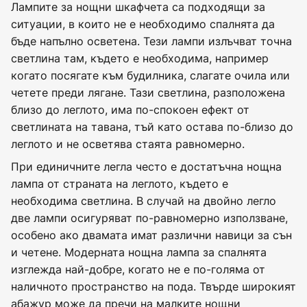
Лампите за нощни шкафчета са подходящи за
ситуации, в които не е необходимо спалнята да
бъде напълно осветена. Тези лампи излъчват точна
светлина там, където е необходима, например
когато посягате към будилника, слагате очила или
четете преди лягане. Тази светлина, разположена
близо до леглото, има по-спокоен ефект от
светлината на тавана, тъй като остава по-близо до
леглото и не осветява стаята равномерно.
При единичните легла често е достатъчна нощна
лампа от страната на леглото, където е
необходима светлина. В случай на двойно легло
две лампи осигуряват по-равномерно използване,
особено ако двамата имат различни навици за сън
и четене. Модерната нощна лампа за спалнята
изглежда най-добре, когато не е по-голяма от
наличното пространство на пода. Твърде широкият
абажур може да пречи на малките нощни