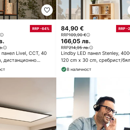
84,90 €
RRP -64%
RRP -
RRP
109,90 €
в.
166,05 лв.
в.
RRP
214,95 лв.
 панел Livel, CCT, 40
Lindby LED панел Stenley, 400
m, дистанционно
120 cm x 30 cm, сребрист/бя
е
ост
В наличност