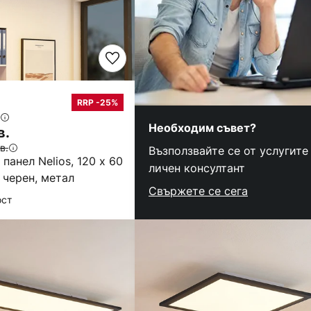
€
RRP -25%
Необходим съвет?
в.
в.
Възползвайте се от услугите
 панел Nelios, 120 x 60
личен консултант
 черен, метал
Свържете се сега
ост