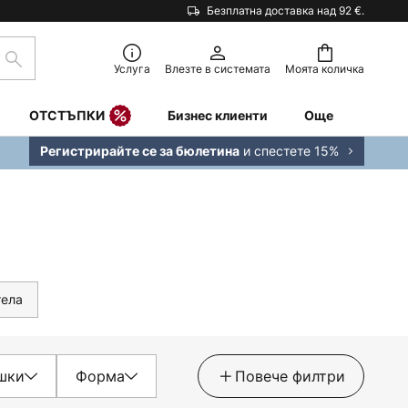
Безплатна доставка над 92 €.
Търсене
Услуга
Влезте в системата
Моята количка
ОТСТЪПКИ
Бизнес клиенти
Още
и спестете 15%
Регистрирайте се за бюлетина
тела
шки
Форма
Повече филтри