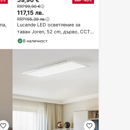
59,90 €
15%
RRP -40%
RRP
99,90 €
117,15 лв.
RRP
195,39 лв.
na,
Lucande LED осветление за
таван Joren, 52 cm, дърво, CCT,
дистанционно
В наличност