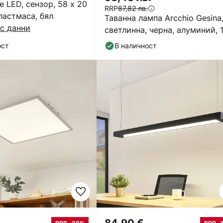
 LED, сензор, 58 x 20
RRP
87,82 лв.
пластмаса, бял
Таванна лампа Arcchio Gesina,
с данни
светлинна, черна, алуминий, 1
cm
ост
В наличност