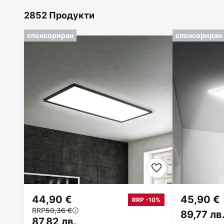
2852 Продукти
спонсориран
спонсориран
44,90 €
45,90 €
RRP -10%
RRP
50,36 €
89,77 лв
87,82 лв.