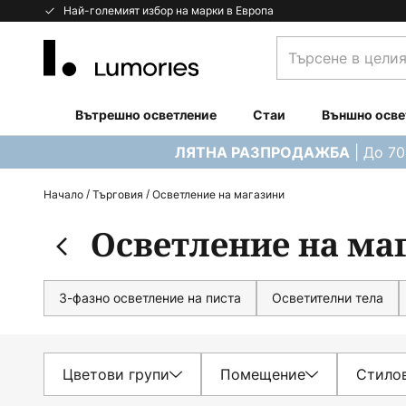
Прескачане
Най-големият избор на марки в Европа
към
Търсене
съдържанието
в
целия
магазин...
Вътрешно осветление
Стаи
Външно осве
| До 7
ЛЯТНА РАЗПРОДАЖБА
Начало
Търговия
Осветление на магазини
Осветление на ма
3-фазно осветление на писта
Осветителни тела
Цветови групи
Помещение
Стило