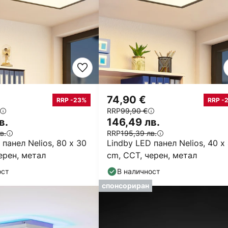
74,90 €
RRP -23%
RRP -
RRP
99,90 €
в.
146,49 лв.
в.
RRP
195,39 лв.
 панел Nelios, 80 x 30
Lindby LED панел Nelios, 40 x
ерен, метал
cm, CCT, черен, метал
ост
В наличност
спонсориран