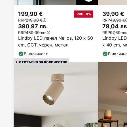
199,90 €
39,90 €
RRP -9%
RRP
219,90 €
RRP
49,90 €
390,97 лв.
78,04 лв
RRP
430,09 лв.
RRP
97,60 лв
Lindby LED панел Nelios, 120 x 60
Lindby LED
cm, CCT, черен, метал
x 40 cm, м
В наличност
В наличн
+ отстъпка за количество