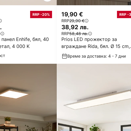
19,90 €
RRP -20%
RRP -
RRP
29,90 €
.
38,92 лв.
.
RRP
58,48 лв.
 панел Enhife, бял, 40
Prios LED прожектор за
етал, 4 000 K
вграждане Rida, бял. Ø 15 cm,
CCT, IP44
ост
Време за доставка: 4 - 7 дни