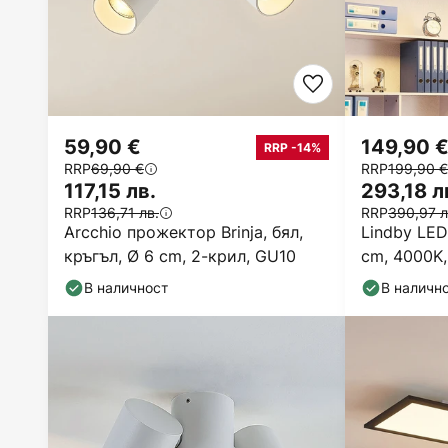
59,90 €
149,90 
RRP -14%
RRP
69,90 €
RRP
199,90 €
117,15 лв.
293,18 л
RRP
136,71 лв.
RRP
390,97 л
Arcchio прожектор Brinja, бял,
Lindby LED
кръгъл, Ø 6 cm, 2-крил, GU10
cm, 4000K,
В наличност
В наличн