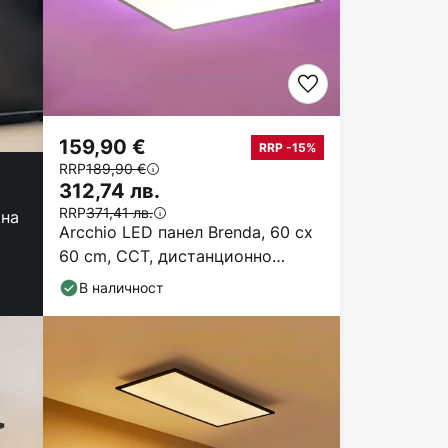
159,90 €
RRP -15%
RRP
189,90 €
312,74 лв.
RRP
371,41 лв.
 на
Arcchio LED панел Brenda, 60 cx
60 cm, CCT, дистанционно
управление
В наличност