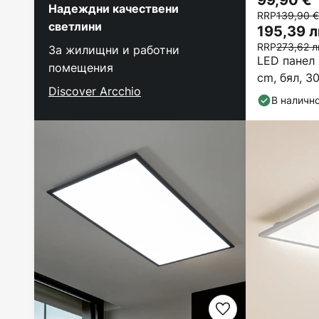
99,90 €
Надеждни качествени
RRP
139,90 €
светлини
195,39 л
RRP
273,62 л
За жилищни и работни
LED панел 
помещения
cm, бял, 3
Discover Arcchio
В наличн