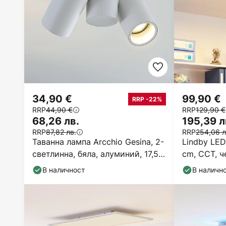
34,90 €
99,90 €
RRP -22%
RRP
44,90 €
RRP
129,90 €
68,26 лв.
195,39 л
RRP
87,82 лв.
RRP
254,06 л
Таванна лампа Arcchio Gesina, 2-
Lindby LED
светлинна, бяла, алуминий, 17,5
cm, CCT, ч
cm
В наличност
В наличн