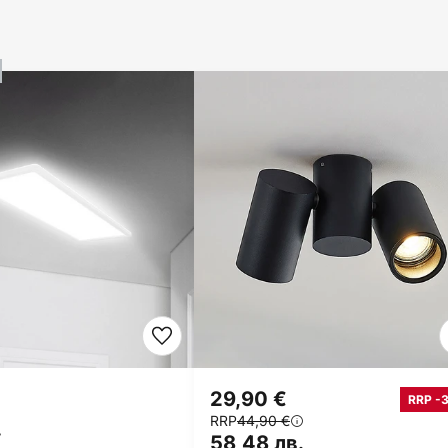
29,90 €
RRP -
RRP
44,90 €
.
58,48 лв.