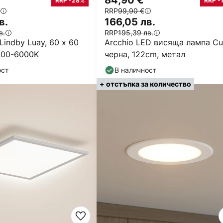
84,90 €
RRP -28%
RRP -
RRP
99,90 €
в.
166,05 лв.
в.
RRP
195,39 лв.
Lindby Luay, 60 x 60
Arcchio LED висяща лампа Cu
000-6000K
черна, 122cm, метал
ост
В наличност
+ отстъпка за количество