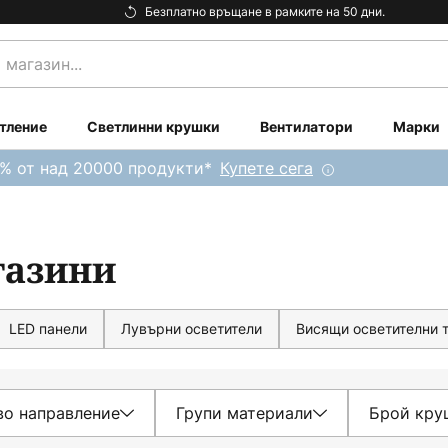
Безплатно връщане в рамките на 50 дни.
тление
Светлинни крушки
Вентилатори
Марки
0% от над 20000 продукти*
Купете сега
газини
LED панели
Лувърни осветители
Висящи осветителни 
во направление
Групи материали
Брой кру