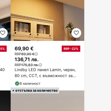
69,90 €
25%
RRP -22%
RRP
89,90 €
136,71 лв.
RRP
175,83 лв.
 40
Lindby LED панел Lamin, черен,
80 cm, CCT, с възможност за
димиране, с
В наличност
+ отстъпка за количество