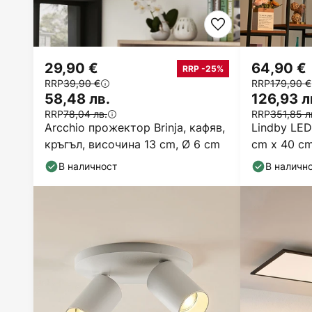
29,90 €
64,90 €
RRP -25%
RRP
39,90 €
RRP
179,90 €
58,48 лв.
126,93 л
RRP
78,04 лв.
RRP
351,85 л
Arcchio прожектор Brinja, кафяв,
Lindby LED
кръгъл, височина 13 cm, Ø 6 cm
cm x 40 c
управлени
В наличност
В наличн