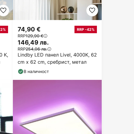
74,90 €
22%
RRP -42%
RRP
129,90 €
146,49 лв.
RRP
254,06 лв.
0 K,
Lindby LED панел Livel, 4000K, 62
л
cm x 62 cm, сребрист, метал
В наличност