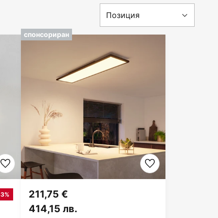
спонсориран
211,75 €
33%
414,15 лв.