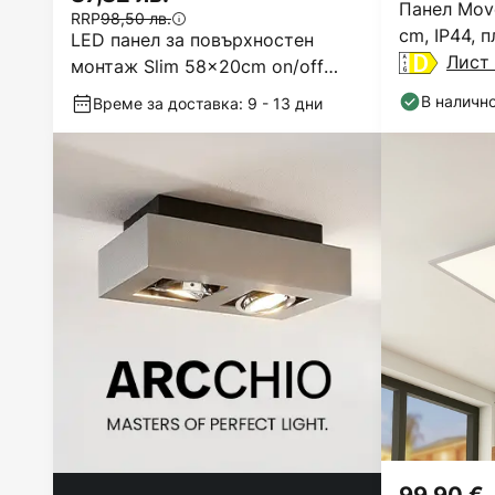
Панел Move
RRP
98,50 лв.
cm, IP44, 
LED панел за повърхностен
Лист 
монтаж Slim 58x20cm on/off
4,000K black
В наличн
Време за доставка: 9 - 13 дни