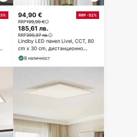
94,90 €
33%
RRP -52%
RRP
199,90 €
185,61 лв.
RRP
390,97 лв.
Lindby LED панел Livel, CCT, 80
cm x 30 cm, дистанционно
управление
В наличност