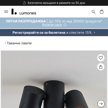
Безплатно връщане в рамките на 50 дни.
Прескачане
към
съдържанието
ене
| До 70% от над 20000 продукти*
ЛЯТНА РАЗПРОДАЖБА
Купете сега
и спестете 15%
Регистрирайте се за бюлетина
Таванни лампи
Преминете
към
края
на
галерията
на
изображенията