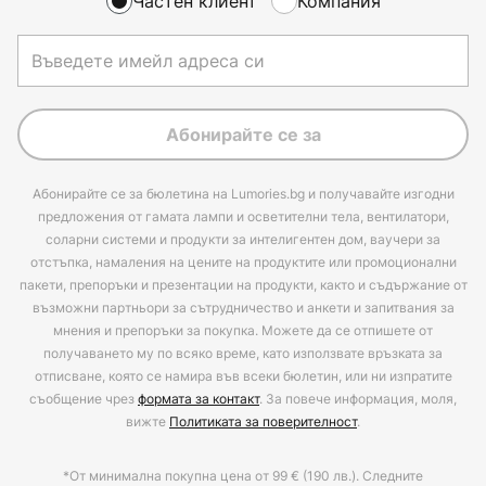
Частен клиент
Компания
Абонирайте се за
Абонирайте се за бюлетина на Lumories.bg и получавайте изгодни
предложения от гамата лампи и осветителни тела, вентилатори,
соларни системи и продукти за интелигентен дом, ваучери за
отстъпка, намаления на цените на продуктите или промоционални
пакети, препоръки и презентации на продукти, както и съдържание от
възможни партньори за сътрудничество и анкети и запитвания за
мнения и препоръки за покупка. Можете да се отпишете от
получаването му по всяко време, като използвате връзката за
отписване, която се намира във всеки бюлетин, или ни изпратите
съобщение чрез
формата за контакт
. За повече информация, моля,
вижте
Политиката за поверителност
.
*От минимална покупна цена от 99 € (190 лв.). Следните