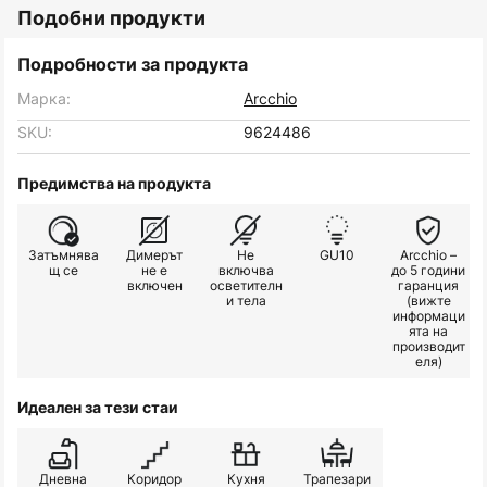
Подобни продукти
Подробности за продукта
Марка:
Arcchio
SKU:
9624486
Предимства на продукта
Затъмнява
Димерът
Не
GU10
Arcchio –
щ се
не е
включва
до 5 години
включен
осветителн
гаранция
и тела
(вижте
информаци
ята на
производит
еля)
Идеален за тези стаи
Дневна
Коридор
Кухня
Трапезари