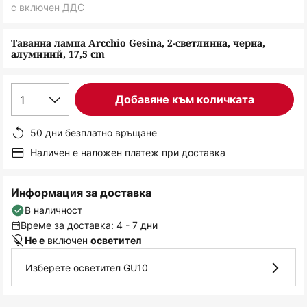
снимки
с включен ДДС
Таванна лампа Arcchio Gesina, 2-светлинна, черна,
алуминий, 17,5 cm
1
Добавяне към количката
50 дни безплатно връщане
Наличен е наложен платеж при доставка
Информация за доставка
В наличност
Време за доставка: 4 - 7 дни
включен
Не е
осветител
Изберете осветител GU10