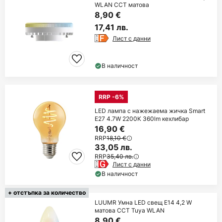
WLAN CCT матова
8,90 €
17,41 лв.
Лист с данни
В наличност
RRP -6%
LED лампа с нажежаема жичка Smart
E27 4.7W 2200K 360lm кехлибар
16,90 €
RRP
18,10 €
33,05 лв.
RRP
35,40 лв.
Лист с данни
В наличност
+ отстъпка за количество
LUUMR Умна LED свещ E14 4,2 W
матова CCT Tuya WLAN
8,90 €