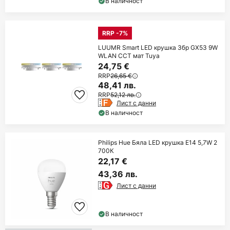
В наличност
RRP -7%
LUUMR Smart LED крушка 3бр GX53 9W
WLAN CCT мат Tuya
24,75 €
RRP
26,65 €
48,41 лв.
RRP
52,12 лв.
Лист с данни
В наличност
Philips Hue Бяла LED крушка E14 5,7W 2
700К
22,17 €
43,36 лв.
Лист с данни
В наличност