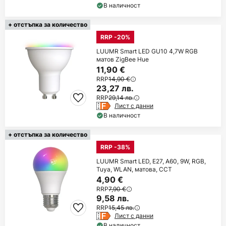
В наличност
+ отстъпка за количество
RRP -20%
LUUMR Smart LED GU10 4,7W RGB
матов ZigBee Hue
11,90 €
RRP
14,90 €
23,27 лв.
RRP
29,14 лв.
Лист с данни
В наличност
+ отстъпка за количество
RRP -38%
LUUMR Smart LED, E27, A60, 9W, RGB,
Tuya, WLAN, матова, CCT
4,90 €
RRP
7,90 €
9,58 лв.
RRP
15,45 лв.
Лист с данни
В наличност