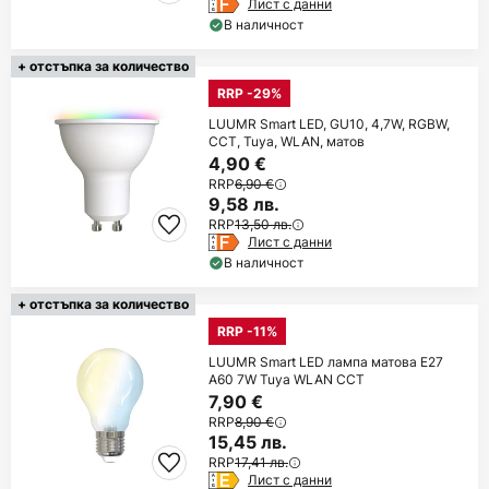
Лист с данни
В наличност
+ отстъпка за количество
RRP -29%
LUUMR Smart LED, GU10, 4,7W, RGBW,
CCT, Tuya, WLAN, матов
4,90 €
RRP
6,90 €
9,58 лв.
RRP
13,50 лв.
Лист с данни
В наличност
+ отстъпка за количество
RRP -11%
LUUMR Smart LED лампа матова E27
A60 7W Tuya WLAN CCT
7,90 €
RRP
8,90 €
15,45 лв.
RRP
17,41 лв.
Лист с данни