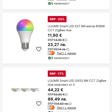
В наличност
RRP -20%
LUUMR Smart LED E27 9W матов RGBW
CCT ZigBee Hue
11,90 €
RRP
14,90 €
23,27 лв.
RRP
29,14 лв.
Лист с данни
В наличност
RRP -17%
LUUMR Smart LED GX53 9W CCT ZigBee
Hue комплект от 3
44,22 €
RRP
53,60 €
86,49 лв.
RRP
104,83 лв.
Лист с данни