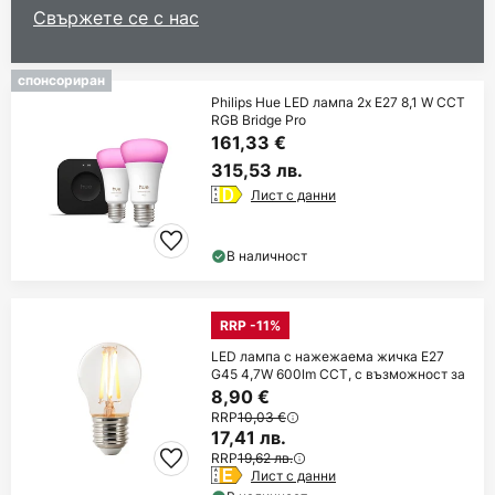
Свържете се с нас
спонсориран
Philips Hue LED лампа 2x E27 8,1 W CCT
RGB Bridge Pro
161,33 €
315,53 лв.
Лист с данни
В наличност
RRP -11%
LED лампа с нажежаема жичка E27
G45 4,7W 600lm CCT, с възможност за
8,90 €
RRP
10,03 €
17,41 лв.
RRP
19,62 лв.
Лист с данни