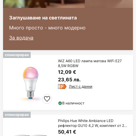
Заглушаване на светлината
Много просто - много модерно
За водача
спонсориран
WiZ A60 LED лампа матова WiFi E27
8,5W RGBW
12,09 €
23,65 лв.
Лист с данни
В наличност
спонсориран
Philips Hue White Ambiance LED
рефлектор GU10 4,2 W, комплект от 2
броя
50,41 €