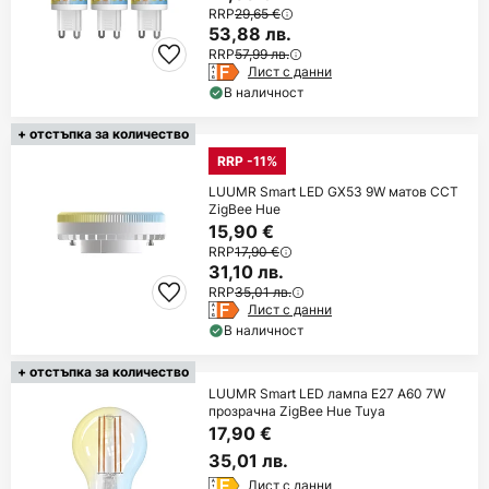
RRP
29,65 €
53,88 лв.
RRP
57,99 лв.
Лист с данни
В наличност
+ отстъпка за количество
RRP -11%
LUUMR Smart LED GX53 9W матов CCT
ZigBee Hue
15,90 €
RRP
17,90 €
31,10 лв.
RRP
35,01 лв.
Лист с данни
В наличност
+ отстъпка за количество
LUUMR Smart LED лампа E27 A60 7W
прозрачна ZigBee Hue Tuya
17,90 €
35,01 лв.
Лист с данни