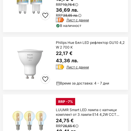
RRP
19,76 €
36,69 лв.
RRP
38,65 лв.
Лист с данни
В наличност
Philips Hue Бял LED рефлектор GU10 4,2
W 2 700 K
22,17 €
43,36 лв.
Лист с данни
Време за доставка: 4 - 7 дни
RRP -7%
LUUMR Smart LED лампа с капчици
комплект от 3 лампи E14 4,2W CCT
прозрачна
24,75 €
RRP
26,65 €