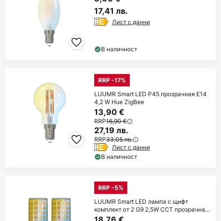
17,41 лв.
Лист с данни
В наличност
RRP -17%
LUUMR Smart LED P45 прозрачная E14
4,2 W Hue ZigBee
13,90 €
RRP
16,90 €
27,19 лв.
RRP
33,05 лв.
Лист с данни
В наличност
RRP -5%
LUUMR Smart LED лампа с щифт
комплект от 2 G9 2,5W CCT прозрачна
Tuya
18,76 €