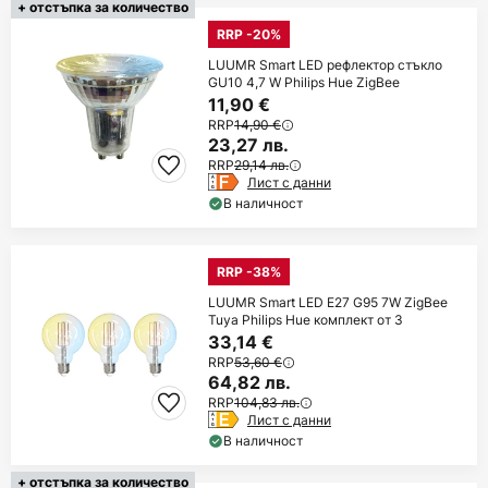
+ отстъпка за количество
RRP -20%
LUUMR Smart LED рефлектор стъкло
GU10 4,7 W Philips Hue ZigBee
11,90 €
RRP
14,90 €
23,27 лв.
RRP
29,14 лв.
Лист с данни
В наличност
RRP -38%
LUUMR Smart LED E27 G95 7W ZigBee
Tuya Philips Hue комплект от 3
33,14 €
RRP
53,60 €
64,82 лв.
RRP
104,83 лв.
Лист с данни
В наличност
+ отстъпка за количество