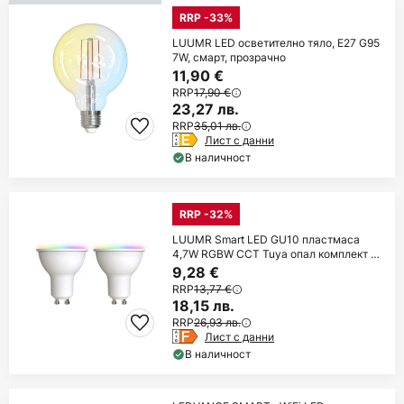
RRP -33%
LUUMR LED осветително тяло, E27 G95
7W, смарт, прозрачно
11,90 €
RRP
17,90 €
23,27 лв.
RRP
35,01 лв.
Лист с данни
В наличност
RRP -32%
LUUMR Smart LED GU10 пластмаса
4,7W RGBW CCT Tuya опал комплект от
2
9,28 €
RRP
13,77 €
18,15 лв.
RRP
26,93 лв.
Лист с данни
В наличност