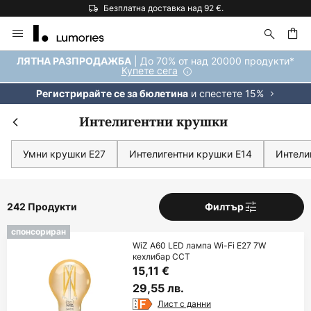
Безплатна доставка над 92 €.
Прескачане
към
съдържанието
ене
| До 70% от над 20000 продукти*
ЛЯТНА РАЗПРОДАЖБА
Купете сега
и спестете 15%
Регистрирайте се за бюлетина
Интелигентни крушки
Умни крушки E27
Интелигентни крушки E14
Интели
242 Продукти
Филтър
спонсориран
WiZ A60 LED лампа Wi-Fi E27 7W
кехлибар CCT
15,11 €
29,55 лв.
Лист с данни