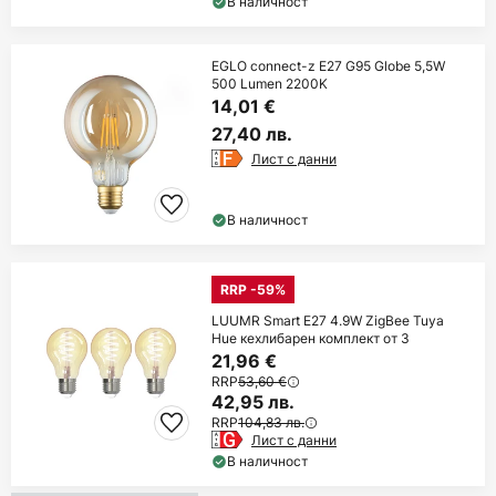
В наличност
EGLO connect-z E27 G95 Globe 5,5W
500 Lumen 2200K
14,01 €
27,40 лв.
Лист с данни
В наличност
RRP -59%
LUUMR Smart E27 4.9W ZigBee Tuya
Hue кехлибарен комплект от 3
21,96 €
RRP
53,60 €
42,95 лв.
RRP
104,83 лв.
Лист с данни
В наличност