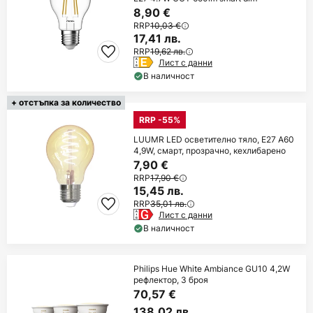
8,90 €
RRP
10,03 €
17,41 лв.
RRP
19,62 лв.
Лист с данни
В наличност
+ отстъпка за количество
RRP -55%
LUUMR LED осветително тяло, E27 A60
4,9W, смарт, прозрачно, кехлибарено
7,90 €
RRP
17,90 €
15,45 лв.
RRP
35,01 лв.
Лист с данни
В наличност
Philips Hue White Ambiance GU10 4,2W
рефлектор, 3 броя
70,57 €
138,02 лв.