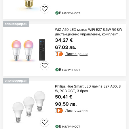
В наличност
спонсориран
WiZ A60 LED матов WiFi E27 8,5W RGBW
дистанционно управление, комплект от
2 броя
34,27 €
67,03 лв.
Лист с данни
В наличност
спонсориран
Philips Hue Smart LED лампа E27 A60, 8
W, RGB CCT, 3 броя
50,41 €
98,59 лв.
Лист с данни
В наличност