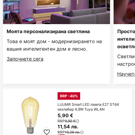
Моята персонализирана светлина
Просто
интели
Това е моят дом - модернизирането на
осветл
вашия интелигентен дом е лесно.
Светли
Започнете сега
настро
Научет
RRP -40%
LUUMR Smart LED лампа E27 ST64
кехлибар 4,9W Tuya WLAN
5,90 €
RRP
9,90 €
11,54 лв.
RRP
19,36 лв.