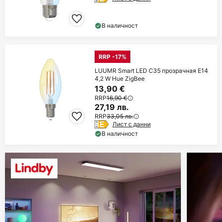
В наличност
RRP -17%
LUUMR Smart LED C35 прозрачная E14
4,2 W Hue ZigBee
13,90 €
RRP
16,90 €
27,19 лв.
RRP
33,05 лв.
Лист с данни
В наличност