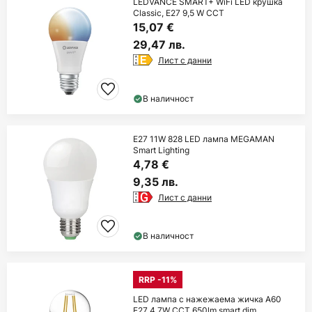
LEDVANCE SMART+ WiFi LED крушка
Classic, E27 9,5 W CCT
15,07 €
29,47 лв.
Лист с данни
В наличност
E27 11W 828 LED лампа MEGAMAN
Smart Lighting
4,78 €
9,35 лв.
Лист с данни
В наличност
RRP -11%
LED лампа с нажежаема жичка A60
E27 4.7W CCT 650lm smart dim