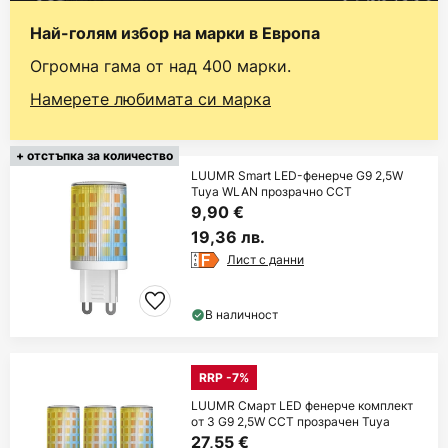
Най-голям избор на марки в Европа
Огромна гама от над 400 марки.
Намерете любимата си марка
+ отстъпка за количество
LUUMR Smart LED-фенерче G9 2,5W
Tuya WLAN прозрачно CCT
9,90 €
19,36 лв.
Лист с данни
В наличност
RRP -7%
LUUMR Смарт LED фенерче комплект
от 3 G9 2,5W CCT прозрачен Tuya
27,55 €