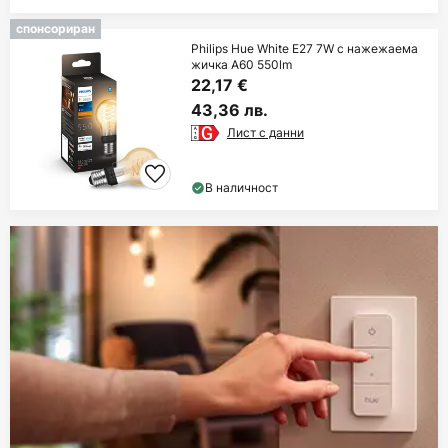
спонсориран
Philips Hue White E27 7W с нажежаема
жичка A60 550lm
22,17 €
43,36 лв.
Лист с данни
В наличност