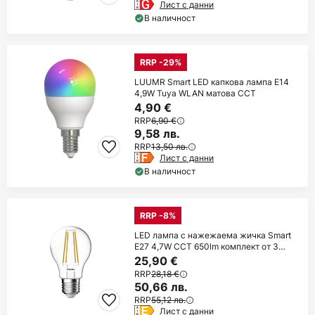
Лист с данни
В наличност
RRP -29%
LUUMR Smart LED капкова лампа E14
4,9W Tuya WLAN матова CCT
4,90 €
RRP
6,90 €
9,58 лв.
RRP
13,50 лв.
Лист с данни
В наличност
RRP -8%
LED лампа с нажежаема жичка Smart
E27 4,7W CCT 650lm комплект от 3
броя
25,90 €
RRP
28,18 €
50,66 лв.
RRP
55,12 лв.
Лист с данни