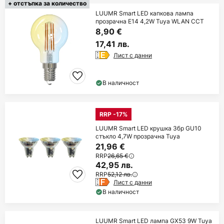
+ отстъпка за количество
LUUMR Smart LED капкова лампа
прозрачна E14 4,2W Tuya WLAN CCT
8,90 €
17,41 лв.
Лист с данни
В наличност
RRP -17%
LUUMR Smart LED крушка 3бр GU10
стъкло 4,7W прозрачна Tuya
21,96 €
RRP
26,65 €
42,95 лв.
RRP
52,12 лв.
Лист с данни
В наличност
LUUMR Smart LED лампа GX53 9W Tuya