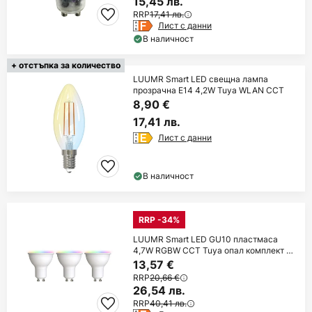
15,45 лв.
RRP
17,41 лв.
Лист с данни
В наличност
+ отстъпка за количество
LUUMR Smart LED свещна лампа
прозрачна E14 4,2W Tuya WLAN CCT
8,90 €
17,41 лв.
Лист с данни
В наличност
RRP -34%
LUUMR Smart LED GU10 пластмаса
4,7W RGBW CCT Tuya опал комплект от
3
13,57 €
RRP
20,66 €
26,54 лв.
RRP
40,41 лв.