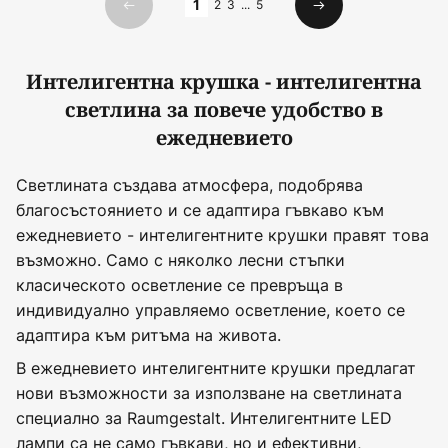
1
2
3
...
5
Предишна
Следваща
Интелигентна крушка - интелигентна
светлина за повече удобство в
ежедневието
Светлината създава атмосфера, подобрява
благосъстоянието и се адаптира гъвкаво към
ежедневието - интелигентните крушки правят това
възможно. Само с няколко лесни стъпки
класическото осветление се превръща в
индивидуално управляемо осветление, което се
адаптира към ритъма на живота.
В ежедневието интелигентните крушки предлагат
нови възможности за използване на светлината
специално за Raumgestalt. Интелигентните LED
лампи са не само гъвкави, но и ефективни,