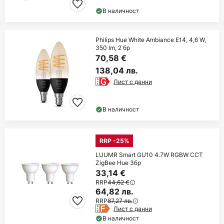
В наличност
Philips Hue White Ambiance E14, 4,6 W,
350 lm, 2 бр
70,58 €
138,04 лв.
Лист с данни
В наличност
RRP -25%
LUUMR Smart GU10 4.7W RGBW CCT
ZigBee Hue 3бр
33,14 €
RRP
44,62 €
64,82 лв.
RRP
87,27 лв.
Лист с данни
В наличност