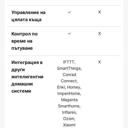
✓
X
✓
Управление на
цялата къща
✓
X
✓
Контрол по
време на
пътуване
IFTTT,
X
✓
Интеграция в
SmartThings,
други
Conrad
интелигентни
Connect,
домашни
Enki, Homey,
системи
ImperiHome,
Magenta
Smarthome,
Inflares,
Ozom,
Xiaomi