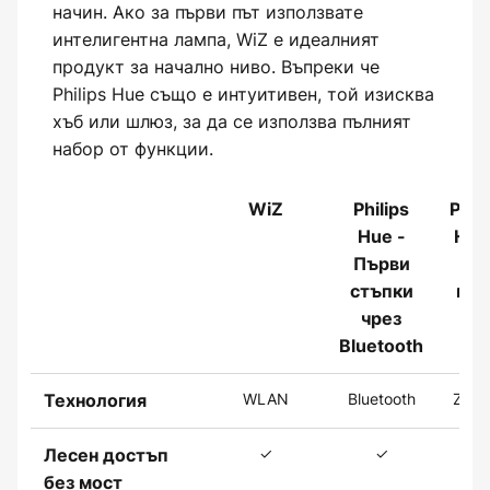
начин. Ако за първи път използвате
интелигентна лампа, WiZ е идеалният
продукт за начално ниво. Въпреки че
Philips Hue също е интуитивен, той изисква
хъб или шлюз, за да се използва пълният
набор от функции.
WiZ
Philips
Phili
Hue -
Hue
Първи
с
стъпки
мос
чрез
Bluetooth
WLAN
Bluetooth
ZigB
Технология
✓
✓
X
Лесен достъп
без мост