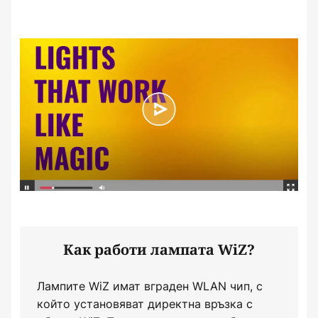
Как работи лампата WiZ?
Лампите WiZ имат вграден WLAN чип, с
който установяват директна връзка с