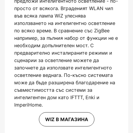
предложи интелигентното осветление - по-
просто от всякога. Вграденият WLAN чип
във всяка лампа WiZ улеснява
използването на интелигентно осветление
по всяко време. В сравнение със ZigBee
например, за пълния набор от функции не е
необходим допълнителен мост. С
предварително инсталираните режими и
сценарии за осветление можете да
започнете да използвате интелигентното
осветление веднага. По-късно системата
може да бъде разширена благодарение на
съвместимостта със системи за
интелигентен дом като IFTTT, Enki и
ImperiHome.
WIZ В МАГАЗИНА