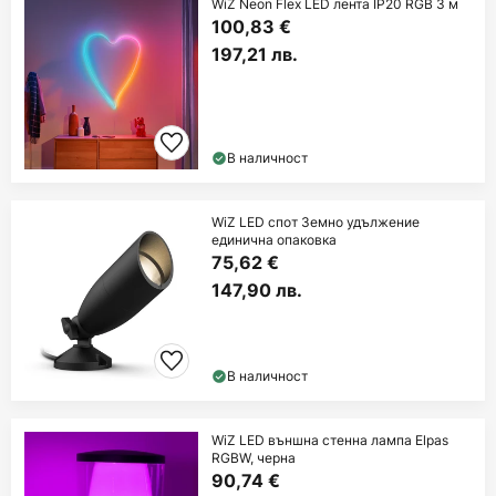
WiZ Neon Flex LED лента IP20 RGB 3 м
100,83 €
197,21 лв.
В наличност
WiZ LED спот Земно удължение
единична опаковка
75,62 €
147,90 лв.
В наличност
WiZ LED външна стенна лампа Elpas
RGBW, черна
90,74 €