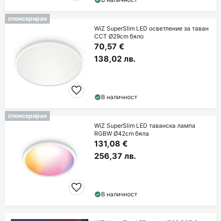
спонсориран
WiZ SuperSlim LED осветление за таван
CCT Ø29cm бяло
70,57 €
138,02 лв.
В наличност
спонсориран
WiZ SuperSlim LED таванска лампа
RGBW Ø42cm бяла
131,08 €
256,37 лв.
В наличност