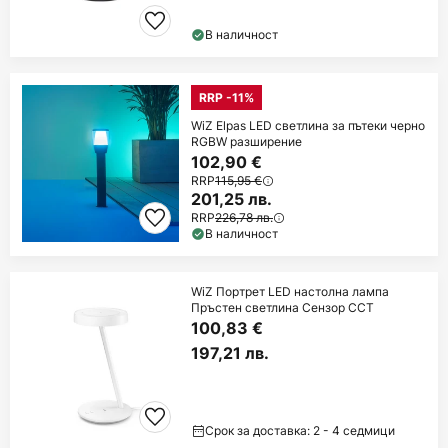
В наличност
RRP -11%
WiZ Elpas LED светлина за пътеки черно
RGBW разширение
102,90 €
RRP
115,95 €
201,25 лв.
RRP
226,78 лв.
В наличност
WiZ Портрет LED настолна лампа
Пръстен светлина Сензор CCT
100,83 €
197,21 лв.
Срок за доставка: 2 - 4 седмици