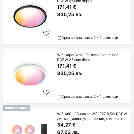
RGBW Ø54cm черна
171,41 €
335,25 лв.
Срок за доставка: 2 - 4 седмици
WiZ SuperSlim LED таванска лампа
RGBW Ø54cm бяла
171,41 €
335,25 лв.
Срок за доставка: 2 - 4 седмици
спонсориран
WiZ A60 LED матов WiFi E27 8,5W RGBW
дистанционно управление, комплект от
2 броя
34,27 €
67,03 лв.