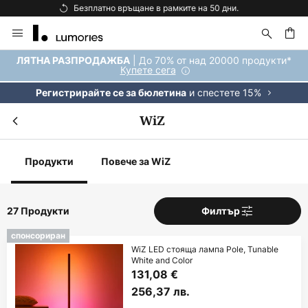
Безплатна доставка над 92 €.
Прескачане
към
съдържанието
ене
| До 70% от над 20000 продукти*
ЛЯТНА РАЗПРОДАЖБА
Купете сега
и спестете 15%
Регистрирайте се за бюлетина
WiZ
Продукти
Повече за WiZ
27 Продукти
Филтър
спонсориран
WiZ LED стояща лампа Pole, Tunable
White and Color
131,08 €
256,37 лв.