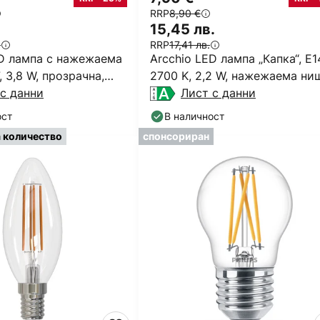
RRP
8,90 €
15,45 лв.
.
RRP
17,41 лв.
ED лампа с нажежаема
Arcchio LED лампа „Капка“, E1
, 3,8 W, прозрачна,
2700 K, 2,2 W, нажежаема ни
с данни
Лист с данни
ост
В наличност
а количество
спонсориран