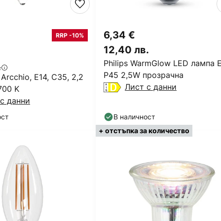
6,34 €
RRP -10%
12,40 лв.
Philips WarmGlow LED лампа 
.
P45 2,5W прозрачна
Arcchio, E14, C35, 2,2
Лист с данни
700 K
с данни
ост
В наличност
+ отстъпка за количество