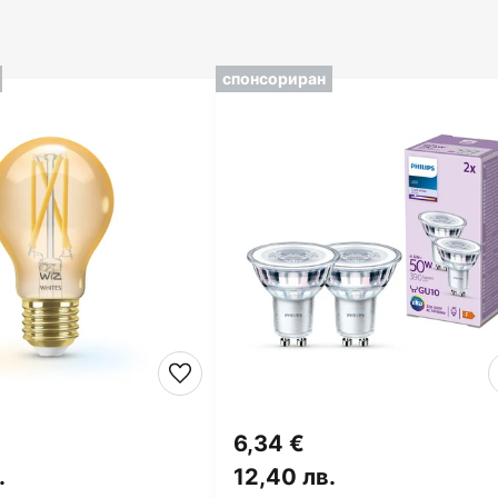
спонсориран
6,34 €
.
12,40 лв.