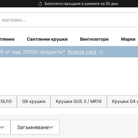
Безплатно връщане в рамките на 50 дни.
тление
Светлинни крушки
Вентилатори
Марки
0% от над 20000 продукти*
Купете сега
 GU10
G9 крушки
Крушки GU5.3 / MR16
Крушки G4 
Затъмняване