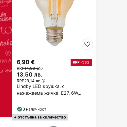
6,90 €
RRP -53%
RRP
14,90 €
13,50 лв.
RRP
29,14 лв.
Lindby LED крушка, с
нажежаема жичка, E27, 6W,
кехлибарена, 1800К
В наличност
+ отстъпка за количество