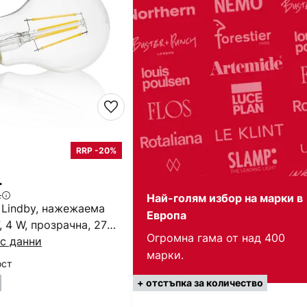
RRP -20%
.
.
Най-голям избор на марки в
 Lindby, нажежаема
Европа
, 4 W, прозрачна, 2700
Огромна гама от над 400
с данни
марки.
ост
+ отстъпка за количество