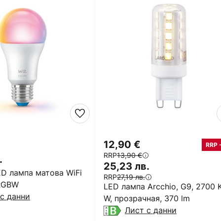
12,90 €
RRP 
RRP
13,90 €
.
25,23 лв.
ED лампа матова WiFi
RRP
27,19 лв.
RGBW
LED лампа Arcchio, G9, 2700 K
с данни
W, прозрачная, 370 lm
Лист с данни