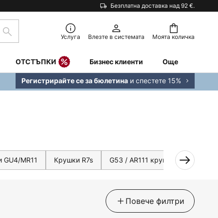
Безплатна доставка над 92 €.
Търсене
Услуга
Влезте в системата
Моята количка
ОТСТЪПКИ
Бизнес клиенти
Още
и спестете 15%
Регистрирайте се за бюлетина
и GU4/MR11
Крушки R7s
G53 / AR111 крушки
Крушки
Повече филтри