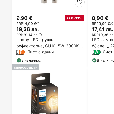
9,90 €
8,90 €
RRP -33%
RRP
14,90 €
RRP
9,90 €
19,36 лв.
17,41 лв.
RRP
29,14 лв.
RRP
19,36 лв
Lindby LED крушка,
LED лампа 
рефлекторна, GU10, 5W, 3000K, с
W, свещ, 2
възможност за димиране
Лист с данни
Лист 
В наличност
В наличн
спонсориран