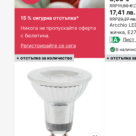
RRP
11,90 €
17,41 лв.
15 % сигурна отстъпка*
RRP
23,27 лв
Arcchio L
Никога не пропускайте оферта
жичка, E27
с бюлетина.
2700 K
Лист 
Регистрирайте се сега
В наличн
+ отстъпка за количество
+ отстъпка з