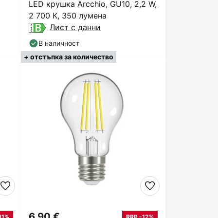
LED крушка Arcchio, GU10, 2,2 W,
2 700 K, 350 лумена
Лист с данни
В наличност
+ отстъпка за количество
6,90 €
11%
RRP -12%