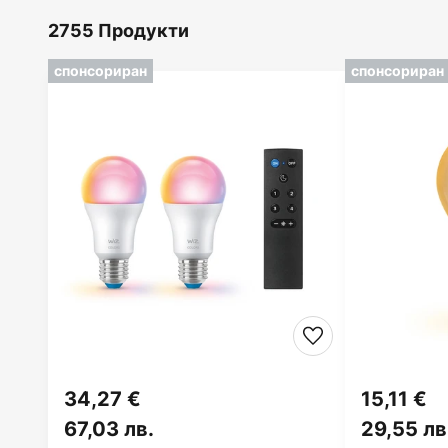
2755 Продукти
спонсориран
спонсориран
34,27 €
15,11 €
67,03 лв.
29,55 лв