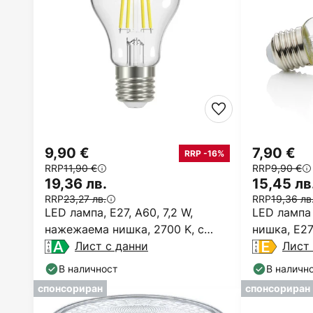
9,90 €
7,90 €
RRP -16%
RRP
11,90 €
RRP
9,90 €
19,36 лв.
15,45 лв
RRP
23,27 лв.
RRP
19,36 лв
LED лампа, E27, A60, 7,2 W,
LED лампа
нажежаема нишка, 2700 K, с
нишка, E27
възможност за регулиране
Лист с данни
K
Лист 
В наличност
В наличн
спонсориран
спонсориран