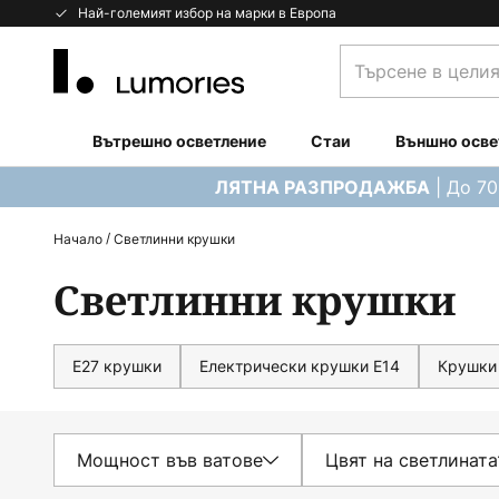
Прескачане
Най-големият избор на марки в Европа
към
Търсене
съдържанието
в
целия
магазин...
Вътрешно осветление
Стаи
Външно осве
| До 7
ЛЯТНА РАЗПРОДАЖБА
Начало
Светлинни крушки
Светлинни крушки
Е27 крушки
Електрически крушки E14
Крушки
Мощност във ватове
Цвят на светлината