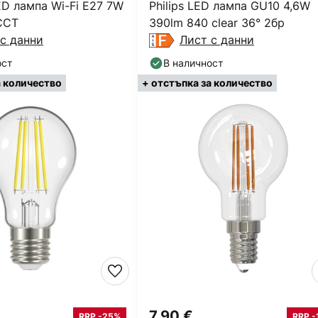
D лампа Wi-Fi E27 7W
Philips LED лампа GU10 4,6W
CCT
390lm 840 clear 36° 2бр
с данни
Лист с данни
ост
В наличност
а количество
+ отстъпка за количество
7,90 €
RRP -25%
RRP -