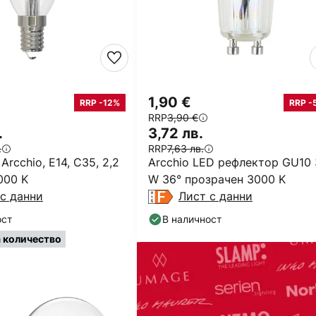
1,90 €
RRP -12%
RRP -
RRP
3,90 €
.
3,72 лв.
.
RRP
7,63 лв.
Arcchio, E14, C35, 2,2
Arcchio LED рефлектор GU10 
000 K
W 36° прозрачен 3000 K
с данни
Лист с данни
ост
В наличност
а количество