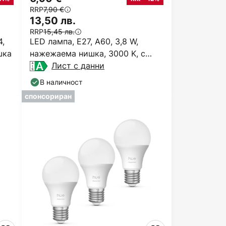
RRP
7,90 €
13,50 лв.
RRP
15,45 лв.
4,
LED лампа, E27, A60, 3,8 W,
шка
нажежаема нишка, 3000 K, с
възможност за регулиране
Лист с данни
В наличност
спонсориран