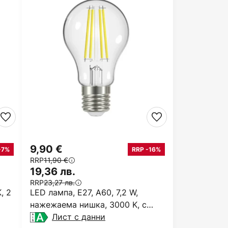
9,90 €
-7%
RRP -16%
RRP
11,90 €
19,36 лв.
RRP
23,27 лв.
, 2
LED лампа, E27, A60, 7,2 W,
нажежаема нишка, 3000 K, с
възможност за регулиране
Лист с данни