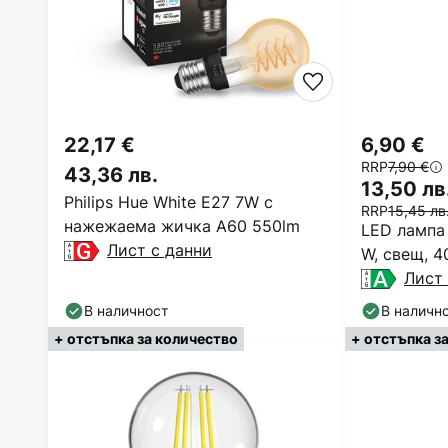
22,17 €
6,90 €
RRP
7,90 €
43,36 лв.
13,50 лв
Philips Hue White E27 7W с
RRP
15,45 лв
нажежаема жичка A60 550lm
LED лампа 
Лист с данни
W, свещ, 4
Лист 
В наличност
В наличн
+ отстъпка за количество
+ отстъпка з