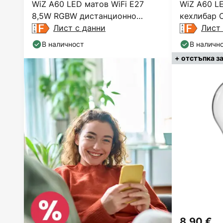
WiZ A60 LED матов WiFi E27
WiZ A60 LE
8,5W RGBW дистанционно
кехлибар 
управление, комплект от 2 броя
Лист с данни
Лист 
В наличност
В наличн
+ отстъпка з
8,90 €