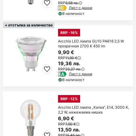
RRP
9,58 лв.
Лист с данни
В наличност
+ отстъпка за количество
RRP -16%
Arcchio LED лампа GU10 PAR16 2,5 W
прозрачная 2700 K 450 lm
9,90 €
RRP
11,90 €
19,36 лв.
RRP
23,27 лв.
Лист с данни
В наличност
RRP -12%
Arcchio LED лампа „Капка“, E14, 3000 K,
2,2 W, нажежаема нишка
6,90 €
RRP
7,90 €
13,50 лв.
RRP
15,45 лв.