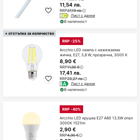
11,54 лв.
RRP
27,19 лв.
Лист с данни
В наличност
+ отстъпка за количество
RRP -25%
Arcchio LED лампа с нажежаема
жичка, E27, 3,8 W, прозрачна, 3000 K
8,90 €
RRP
11,90 €
17,41 лв.
RRP
23,27 лв.
Лист с данни
В наличност
RRP -40%
Arcchio LED крушка E27 A60 13,5W опал
3000К 1521lm
2,90 €
RRP
4,90 €