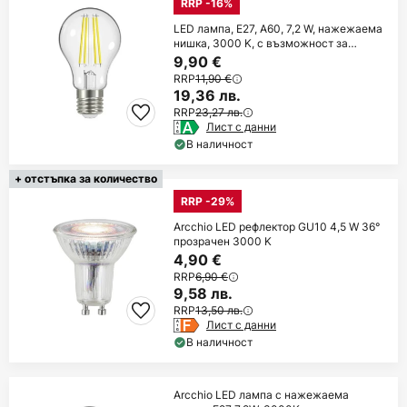
RRP -16%
LED лампа, E27, A60, 7,2 W, нажежаема
нишка, 3000 K, с възможност за
регулиране
9,90 €
RRP
11,90 €
19,36 лв.
RRP
23,27 лв.
Лист с данни
В наличност
+ отстъпка за количество
RRP -29%
Arcchio LED рефлектор GU10 4,5 W 36°
прозрачен 3000 K
4,90 €
RRP
6,90 €
9,58 лв.
RRP
13,50 лв.
Лист с данни
В наличност
Arcchio LED лампа с нажежаема