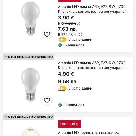
Arcchio LED лампа A60, E27, 8 W, 2700
K, опал, с възможност за регулиране
на
3,90 €
RRP
4,90 €
7,63 лв.
RRP
9,58 лв.
Лист с данни
В наличност
+ отстъпка за количество
Arcchio LED лампа A60, E27, 6 W, 2700
K, опал, с възможност за регулиране
на
4,90 €
9,58 лв.
Лист с данни
В наличност
+ отстъпка за количество
RRP -38%
Arcchio LED крушка, с нажежаема