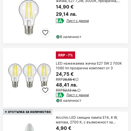
жичка, E27 7,2W, 3000K, прозрачна,
1521 lm
14,90 €
29,14 лв.
Лист с данни
В наличност
RRP -7%
LED нажежаема жичка E27 5W 2 700K
1060 lm прозрачна комплект от 3
24,75 €
RRP
26,65 €
48,41 лв.
RRP
52,12 лв.
Лист с данни
В наличност
+ отстъпка за количество
Arcchio LED свещна лампа E14, 4 W,
матова, 2700 K, с възможност за
регулиране
4,90 €