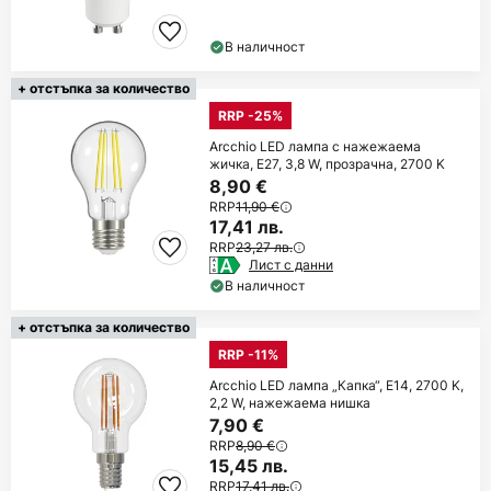
В наличност
+ отстъпка за количество
RRP -25%
Arcchio LED лампа с нажежаема
жичка, E27, 3,8 W, прозрачна, 2700 K
8,90 €
RRP
11,90 €
17,41 лв.
RRP
23,27 лв.
Лист с данни
В наличност
+ отстъпка за количество
RRP -11%
Arcchio LED лампа „Капка“, E14, 2700 K,
2,2 W, нажежаема нишка
7,90 €
RRP
8,90 €
15,45 лв.
RRP
17,41 лв.