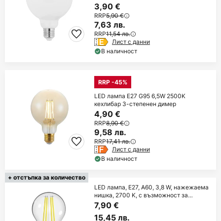
3,90 €
RRP
5,90 €
7,63 лв.
RRP
11,54 лв.
Лист с данни
В наличност
RRP -45%
LED лампа E27 G95 6,5W 2500K
кехлибар 3-степенен димер
4,90 €
RRP
8,90 €
9,58 лв.
RRP
17,41 лв.
Лист с данни
В наличност
+ отстъпка за количество
LED лампа, E27, A60, 3,8 W, нажежаема
нишка, 2700 K, с възможност за
регулиране
7,90 €
15,45 лв.