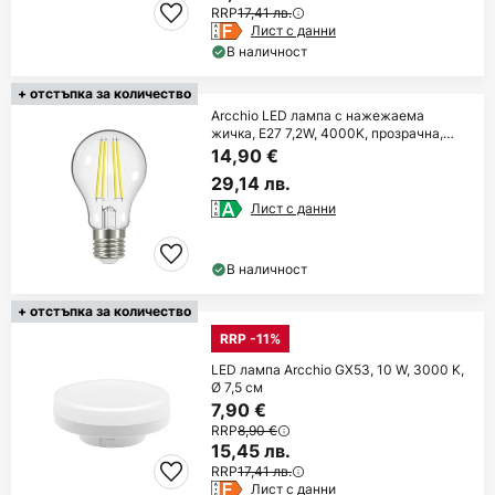
RRP
17,41 лв.
Лист с данни
В наличност
+ отстъпка за количество
Arcchio LED лампа с нажежаема
жичка, E27 7,2W, 4000K, прозрачна,
1521 lm
14,90 €
29,14 лв.
Лист с данни
В наличност
+ отстъпка за количество
RRP -11%
LED лампа Arcchio GX53, 10 W, 3000 K,
Ø 7,5 см
7,90 €
RRP
8,90 €
15,45 лв.
RRP
17,41 лв.
Лист с данни