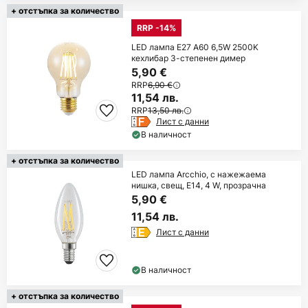
+ отстъпка за количество
RRP -14%
LED лампа E27 A60 6,5W 2500K
кехлибар 3-степенен димер
5,90 €
RRP
6,90 €
11,54 лв.
RRP
13,50 лв.
Лист с данни
В наличност
+ отстъпка за количество
LED лампа Arcchio, с нажежаема
нишка, свещ, E14, 4 W, прозрачна
5,90 €
11,54 лв.
Лист с данни
В наличност
+ отстъпка за количество