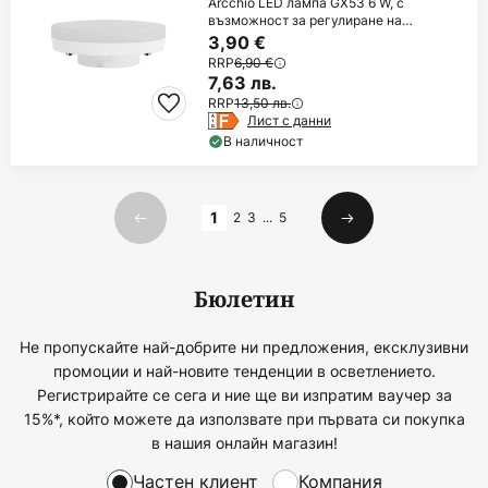
Arcchio LED лампа GX53 6 W, с
възможност за регулиране на
яркостта, 3000 K, Ø
3,90 €
RRP
6,90 €
7,63 лв.
RRP
13,50 лв.
Лист с данни
В наличност
Страница
1
2
3
...
5
Предишна
Следваща
Бюлетин
Не пропускайте най-добрите ни предложения, ексклузивни
промоции и най-новите тенденции в осветлението.
Регистрирайте се сега и ние ще ви изпратим ваучер за
15%*, който можете да използвате при първата си покупка
в нашия онлайн магазин!
Частен клиент
Компания