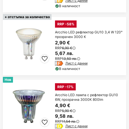
Лист с данни
В наличност
+ отстъпка за количество
RRP -58%
Arcchio LED рефлектор GU10 3,4 W 120°
прозрачен 3000 K
2,90 €
RRP
6,90 €
5,67 лв.
RRP
13,50 лв.
Лист с данни
В наличност
Нов
RRP -17%
Arcchio LED лампа с рефлектор GU10
6W, прозрачна 3000K 800lm
4,90 €
RRP
5,90 €
9,58 лв.
RRP
11,54 лв.
Лист с данни