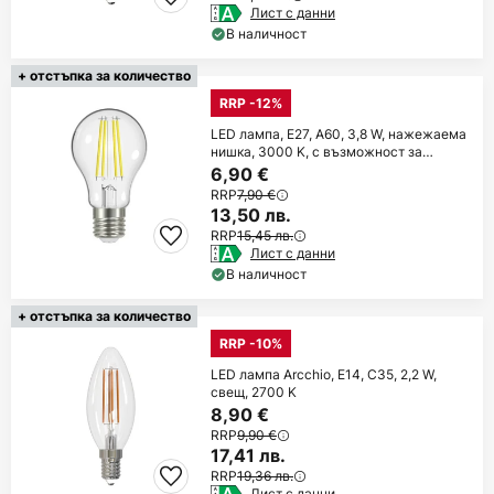
Лист с данни
В наличност
+ отстъпка за количество
RRP -12%
LED лампа, E27, A60, 3,8 W, нажежаема
нишка, 3000 K, с възможност за
регулиране
6,90 €
RRP
7,90 €
13,50 лв.
RRP
15,45 лв.
Лист с данни
В наличност
+ отстъпка за количество
RRP -10%
LED лампа Arcchio, E14, C35, 2,2 W,
свещ, 2700 K
8,90 €
RRP
9,90 €
17,41 лв.
RRP
19,36 лв.
Лист с данни