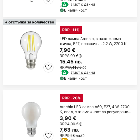
Лист с данни
В наличност
+ отстъпка за количество
RRP -11%
LED лампа Arcchio, с нажежаема
жичка, E27, прозрачна, 2,2 W, 2700 K
7,90 €
RRP
8,90 €
15,45 лв.
RRP
17,41 лв.
Лист с данни
В наличност
RRP -20%
Arcchio LED лампа A60, E27, 4 W, 2700
K, опал, с възможност за регулиране
на
3,90 €
RRP
4,90 €
7,63 лв.
RRP
9,58 лв.