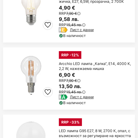
жичка, E27, 6,5W, прозрачна, 2 700К
4,90 €
RRP
7,90 €
9,58 лв.
RRP
15,45 лв.
Лист с данни
В наличност
RRP -12%
Arcchio LED лампа „Капка“, E14, 4000 K,
2,2 W, нажежаема нишка
6,90 €
RRP
7,90 €
13,50 лв.
RRP
15,45 лв.
Лист с данни
В наличност
RRP -33%
LED лампа G95 E27, 8 W, 2700 K, опал, с
възможност за регулиране на яркостта