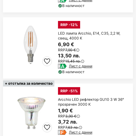
В наличност
RRP -12%
LED лампа Arcchio, E14, C35, 2,2 W,
свещ, 4000 K
6,90 €
RRP
7,90 €
13,50 лв.
RRP
15,45 лв.
Лист с данни
В наличност
+ отстъпка за количество
RRP -51%
Arcchio LED рефлектор GU10 3 W 36°
прозрачен 3000 K
1,90 €
RRP
3,90 €
3,72 лв.
RRP
7,63 лв.
Лист с данни