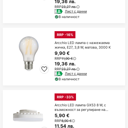
19,36 лв.
RRP
23,27 лв.
Лист с данни
В наличност
RRP -16%
Arcchio LED лампа с нажежаема
жичка, E27, 3,8 W, матова, 3000 K
9,90 €
RRP
11,90 €
19,36 лв.
RRP
23,27 лв.
Лист с данни
В наличност
RRP -33%
Arcchio LED лампа GX53 8 W, с
възможност за регулиране на
яркостта, 3000 K, Ø
5,90 €
RRP
8,90 €
11,54 лв.