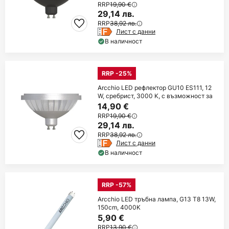
RRP
19,90 €
29,14 лв.
RRP
38,92 лв.
Лист с данни
В наличност
RRP -25%
Arcchio LED рефлектор GU10 ES111, 12
W, сребрист, 3000 K, с възможност за
14,90 €
RRP
19,90 €
29,14 лв.
RRP
38,92 лв.
Лист с данни
В наличност
RRP -57%
Arcchio LED тръбна лампа, G13 T8 13W,
150cm, 4000K
5,90 €
RRP
13,90 €