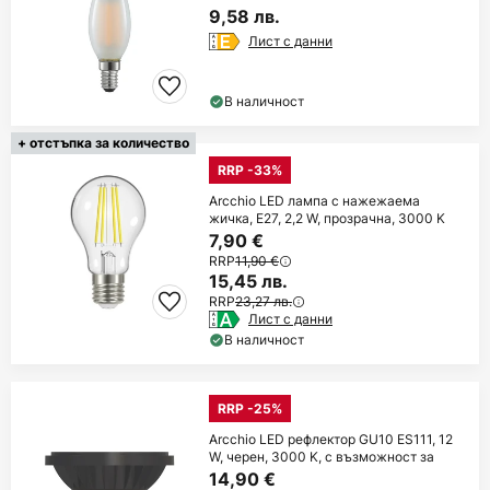
9,58 лв.
Лист с данни
В наличност
+ отстъпка за количество
RRP -33%
Arcchio LED лампа с нажежаема
жичка, E27, 2,2 W, прозрачна, 3000 K
7,90 €
RRP
11,90 €
15,45 лв.
RRP
23,27 лв.
Лист с данни
В наличност
RRP -25%
Arcchio LED рефлектор GU10 ES111, 12
W, черен, 3000 K, с възможност за
14,90 €