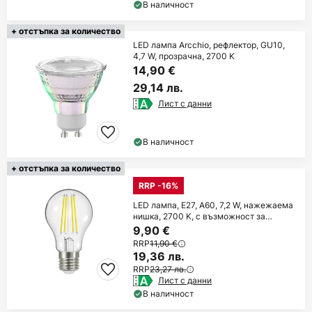
В наличност
+ отстъпка за количество
LED лампа Arcchio, рефлектор, GU10,
4,7 W, прозрачна, 2700 K
14,90 €
29,14 лв.
Лист с данни
В наличност
+ отстъпка за количество
RRP -16%
LED лампа, E27, A60, 7,2 W, нажежаема
нишка, 2700 K, с възможност за
регулиране
9,90 €
RRP
11,90 €
19,36 лв.
RRP
23,27 лв.
Лист с данни
В наличност