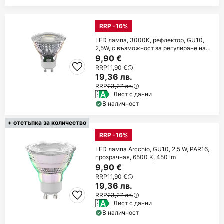
RRP -16%
LED лампа, 3000K, рефлектор, GU10,
2,5W, с възможност за регулиране на
яркостта
9,90 €
RRP
11,90 €
19,36 лв.
RRP
23,27 лв.
Лист с данни
В наличност
+ отстъпка за количество
RRP -16%
LED лампа Arcchio, GU10, 2,5 W, PAR16,
прозрачная, 6500 K, 450 lm
9,90 €
RRP
11,90 €
19,36 лв.
RRP
23,27 лв.
Лист с данни
В наличност