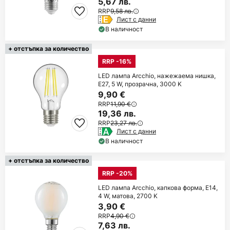
5,67 лв.
RRP
9,58 лв.
Лист с данни
В наличност
+ отстъпка за количество
RRP -16%
LED лампа Arcchio, нажежаема нишка,
E27, 5 W, прозрачна, 3000 K
9,90 €
RRP
11,90 €
19,36 лв.
RRP
23,27 лв.
Лист с данни
В наличност
+ отстъпка за количество
RRP -20%
LED лампа Arcchio, капкова форма, E14,
4 W, матова, 2700 K
3,90 €
RRP
4,90 €
7,63 лв.