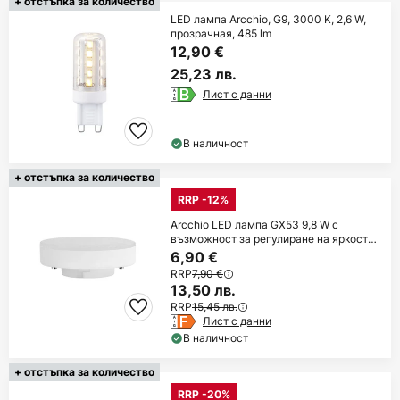
+ отстъпка за количество
LED лампа Arcchio, G9, 3000 K, 2,6 W,
прозрачная, 485 lm
12,90 €
25,23 лв.
Лист с данни
В наличност
+ отстъпка за количество
RRP -12%
Arcchio LED лампа GX53 9,8 W с
възможност за регулиране на яркостта
3000 K Ø
6,90 €
RRP
7,90 €
13,50 лв.
RRP
15,45 лв.
Лист с данни
В наличност
+ отстъпка за количество
RRP -20%