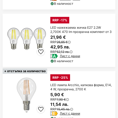
В наличност
RRP -17%
LED нажежаема жичка E27 2.2W
2,700K 470 lm прозрачна комплект от 3
21,96 €
RRP
26,65 €
42,95 лв.
RRP
52,12 лв.
Лист с данни
В наличност
+ отстъпка за количество
RRP -25%
LED лампа Arcchio, капкова форма, E14,
4 W, прозрачна, 2700 K
5,90 €
RRP
7,90 €
11,54 лв.
RRP
15,45 лв.
Лист с данни