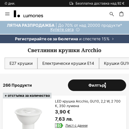
Безплатна доставка над 92 €.
Прескачане
към
съдържанието
ене
| До 70% от над 20000 продукти*
ЛЯТНА РАЗПРОДАЖБА
Купете сега
и спестете 15%
Регистрирайте се за бюлетина
Светлинни крушки Arcchio
Е27 крушки
Електрически крушки E14
Крушки GU1
266 Продукти
Филтър
1
+ отстъпка за количество
LED крушка Arcchio, GU10, 2,2 W, 2 700
K, 350 лумена
3,90 €
7,63 лв.
Лист с данни