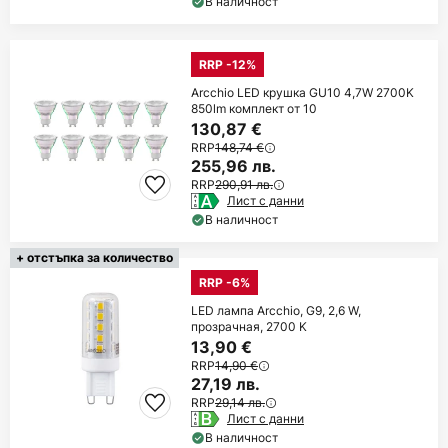
В наличност
RRP -12%
Arcchio LED крушка GU10 4,7W 2700K
850lm комплект от 10
130,87 €
RRP
148,74 €
255,96 лв.
RRP
290,91 лв.
Лист с данни
В наличност
+ отстъпка за количество
RRP -6%
LED лампа Arcchio, G9, 2,6 W,
прозрачная, 2700 K
13,90 €
RRP
14,90 €
27,19 лв.
RRP
29,14 лв.
Лист с данни
В наличност