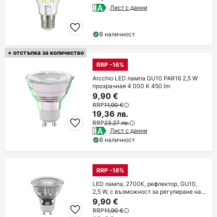
Лист с данни
В наличност
+ отстъпка за количество
RRP -16%
Arcchio LED лампа GU10 PAR16 2,5 W
прозрачная 4 000 K 450 lm
9,90 €
RRP
11,90 €
19,36 лв.
RRP
23,27 лв.
Лист с данни
В наличност
RRP -16%
LED лампа, 2700K, рефлектор, GU10,
2,5 W, с възможност за регулиране на
яркостта
9,90 €
RRP
11,90 €