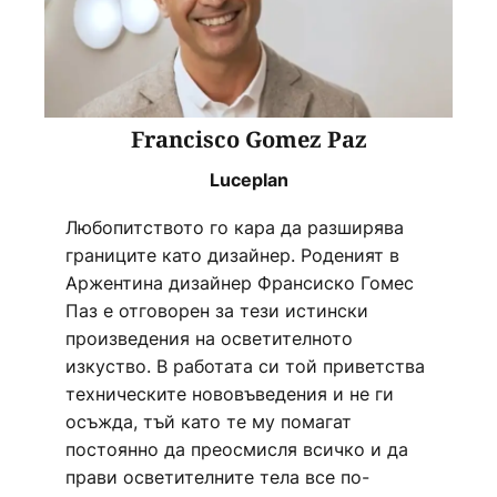
Francisco Gomez Paz
Luceplan
Любопитството го кара да разширява
границите като дизайнер. Роденият в
Аржентина дизайнер Франсиско Гомес
Паз е отговорен за тези истински
произведения на осветителното
изкуство. В работата си той приветства
техническите нововъведения и не ги
осъжда, тъй като те му помагат
постоянно да преосмисля всичко и да
прави осветителните тела все по-