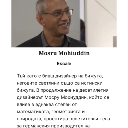
Mosru Mohiuddin
Escale
Тъй като е бивш дизайнер на бижута,
неговите светлини също са истински
бижута. В продължение на десетилетия
дизайнерът Мосру Мохиуддин, който се
влияе в еднаква степен от
математиката, геометрията и
природата, проектира осветителни тела
за германския производител на