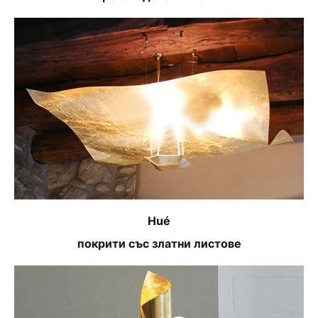
Hué
покрити със златни листове