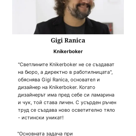
Gigi Ranica
Knikerboker
"Светлините Knikerboker не се създават
на бюро, а директно в работилницата",
обяснява Gigi Ranica, основател и
дизайнер на Knikerboker. Когато
дизайнерът има пред себе си ламарина
и чук, той става личен. С усърден ръчен
труд се създава ново осветително тяло
- истински уникат!
"Основната задача при