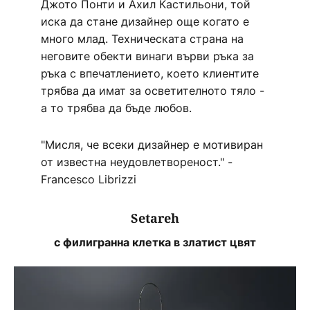
Джото Понти и Ахил Кастильони, той
иска да стане дизайнер още когато е
много млад. Техническата страна на
неговите обекти винаги върви ръка за
ръка с впечатлението, което клиентите
трябва да имат за осветителното тяло -
а то трябва да бъде любов.
"Мисля, че всеки дизайнер е мотивиран
от известна неудовлетвореност." -
Francesco Librizzi
Setareh
с филигранна клетка в златист цвят