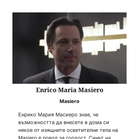
Enrico Maria Masiero
Masiero
Енрико Мария Масиеро знае, че
възможността да внесете в дома си
някое от изящните осветителни тела на
Masiero е повод за гордост. Синът на