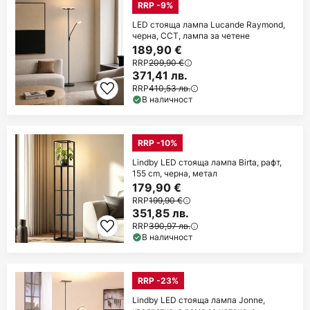
RRP -9%
LED стояща лампа Lucande Raymond,
черна, CCT, лампа за четене
189,90 €
RRP
209,90 €
371,41 лв.
RRP
410,53 лв.
В наличност
RRP -10%
Lindby LED стояща лампа Birta, рафт,
155 cm, черна, метал
179,90 €
RRP
199,90 €
351,85 лв.
RRP
390,97 лв.
В наличност
RRP -23%
Lindby LED стояща лампа Jonne,