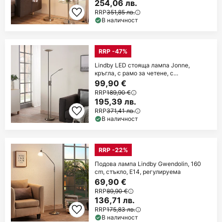
254,06 лв.
RRP
351,85 лв.
В наличност
RRP -47%
Lindby LED стояща лампа Jonne,
кръгла, с рамо за четене, с
регулируема яркост,
99,90 €
RRP
189,90 €
195,39 лв.
RRP
371,41 лв.
В наличност
RRP -22%
Подова лампа Lindby Gwendolin, 160
cm, стъкло, E14, регулируема
69,90 €
RRP
89,90 €
136,71 лв.
RRP
175,83 лв.
В наличност