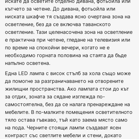
искате да осветите отделно дивана, фотьойла или
кътчето за четене. До дивана, фотьойла или
ниската шкафче тя създава ясно очертана зона на
осветление, без да се включва таванското
осветление. Тази целенасочена зона на осветление
е практична при четене, гледане на телевизия или
по време на спокойни вечери, когато не е
необходимо горната половина на стаята да бъде
напълно осветена.
Една LED лампа с висок стълб за хола също може
да помогне за разграничаването на отворените
жилищни пространства. Ако лампата стои до кът
за отдих, зоната за сядане изглежда по-
самостоятелна, без да се налага пренареждане на
мебелите. В по-малките помещения осветителното
тяло остава гъвкаво, тъй като заема място само
на пода. Черните стоящи лампи създават ясен
контраст със светлите мебели и стени, докато