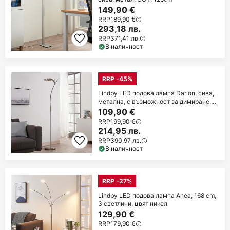
149,90 €
RRP
189,90 €
293,18 лв.
RRP
371,41 лв.
В наличност
RRP -45%
Lindby LED подова лампа Darion, сива,
метална, с възможност за димиране,
180cm
109,90 €
RRP
199,90 €
214,95 лв.
RRP
390,97 лв.
В наличност
RRP -27%
Lindby LED подова лампа Anea, 168 cm,
3 светлини, цвят никел
129,90 €
RRP
179,90 €