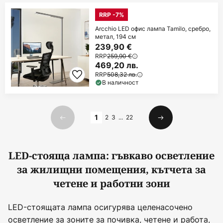
RRP -7%
Arcchio LED офис лампа Tamilo, сребро,
метал, 194 см
239,90 €
RRP
259,90 €
469,20 лв.
RRP
508,32 лв.
В наличност
Страница
1
2
3
...
22
Предишна
Следваща
LED-стояща лампа: гъвкаво осветление
за жилищни помещения, кътчета за
четене и работни зони
LED-стоящата лампа осигурява целенасочено
осветление за зоните за почивка, четене и работа,