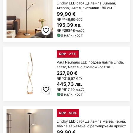
Lindby LED стояща лампа Sumani,
ъглова, никел, височина 180 см
99,90 €
RRP
149,90 €
195,39 лв.
RRP
293,18 лв.
В наличност
RRP -27%
Paul Neuhaus LED подова лампа Linda,
злато, метал, с възможност за
димиране
227,90 €
RRP
315,57 €
445,73 лв.
RRP
617,20 лв.
В наличност
RRP -50%
Lindby LED стояща лампа Malea, черна,
лампа за четене, с регулируема яркост
99,90 €