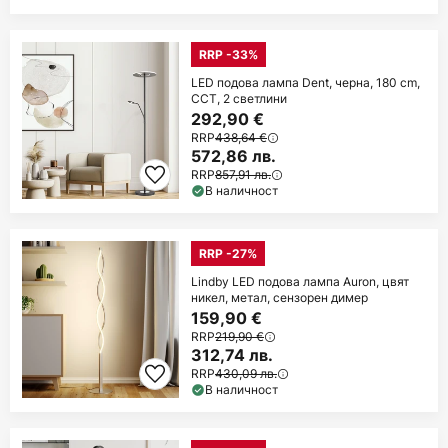
RRP -33%
LED подова лампа Dent, черна, 180 cm,
CCT, 2 светлини
292,90 €
RRP
438,64 €
572,86 лв.
RRP
857,91 лв.
В наличност
RRP -27%
Lindby LED подова лампа Auron, цвят
никел, метал, сензорен димер
159,90 €
RRP
219,90 €
312,74 лв.
RRP
430,09 лв.
В наличност