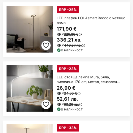
RRP -25%
LED плафон LOLAsmart Rocco с четящо
рамо
171,90 €
RRP
229,86 €
336,21 лв.
RRP
449,57 лв.
В наличност
RRP -23%
LED стояща лампа Mura, бяла,
височина 170 cm, метал, сензорен
димер
26,90 €
RRP
34,90 €
52,61 лв.
RRP
68,26 лв.
В наличност
RRP -33%