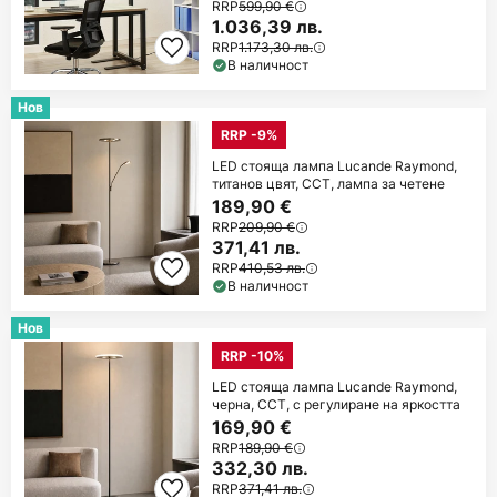
RRP
599,90 €
1.036,39 лв.
RRP
1.173,30 лв.
В наличност
Нов
RRP -9%
LED стояща лампа Lucande Raymond,
титанов цвят, CCT, лампа за четене
189,90 €
RRP
209,90 €
371,41 лв.
RRP
410,53 лв.
В наличност
Нов
RRP -10%
LED стояща лампа Lucande Raymond,
черна, CCT, с регулиране на яркостта
169,90 €
RRP
189,90 €
332,30 лв.
RRP
371,41 лв.