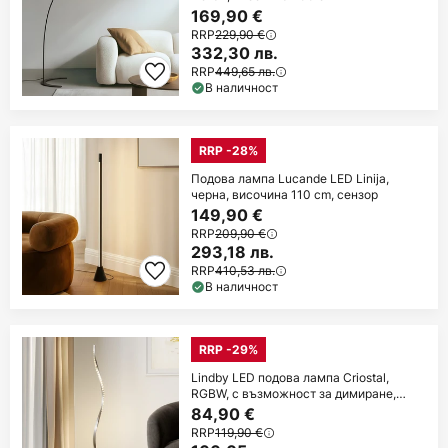
169,90 €
RRP
229,90 €
332,30 лв.
RRP
449,65 лв.
В наличност
RRP -28%
Подова лампа Lucande LED Linija,
черна, височина 110 cm, сензор
149,90 €
RRP
209,90 €
293,18 лв.
RRP
410,53 лв.
В наличност
RRP -29%
Lindby LED подова лампа Criostal,
RGBW, с възможност за димиране,
дистанционно
84,90 €
RRP
119,90 €