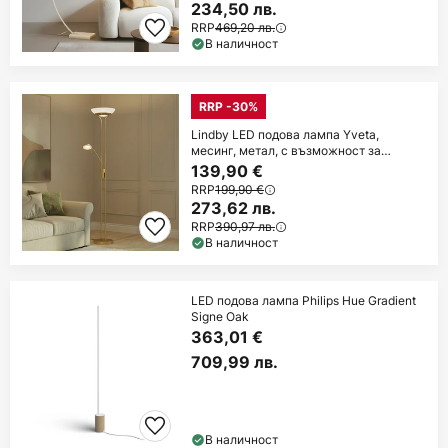
234,50 лв.
RRP
469,20 лв.
В наличност
RRP -30%
Lindby LED подова лампа Yveta,
месинг, метал, с възможност за
димиране, 183cm
139,90 €
RRP
199,90 €
273,62 лв.
RRP
390,97 лв.
В наличност
LED подова лампа Philips Hue Gradient
Signe Oak
363,01 €
709,99 лв.
В наличност