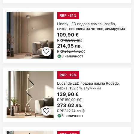
RRP -31%
Lindby LED подова лампа Josefin,
никел, светлина за четене, димируема
109,90 €
RRP
159,90 €
214,95 лв.
RRP
312,74 лв.
В наличност
RRP -12%
Lucande LED подова лампа Rodado,
черна, 132 cm, алуминий
139,90 €
RRP
159,90 €
273,62 лв.
RRP
312,74 лв.
В наличност