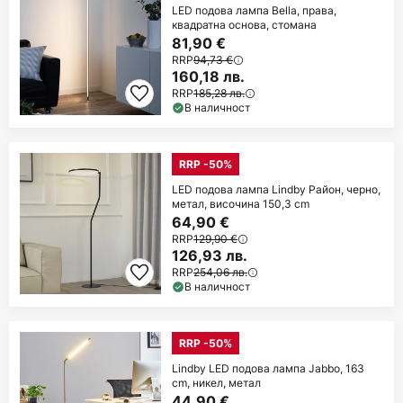
LED подова лампа Bella, права,
квадратна основа, стомана
81,90 €
RRP
94,73 €
160,18 лв.
RRP
185,28 лв.
В наличност
RRP -50%
LED подова лампа Lindby Район, черно,
метал, височина 150,3 cm
64,90 €
RRP
129,90 €
126,93 лв.
RRP
254,06 лв.
В наличност
RRP -50%
Lindby LED подова лампа Jabbo, 163
cm, никел, метал
44,90 €