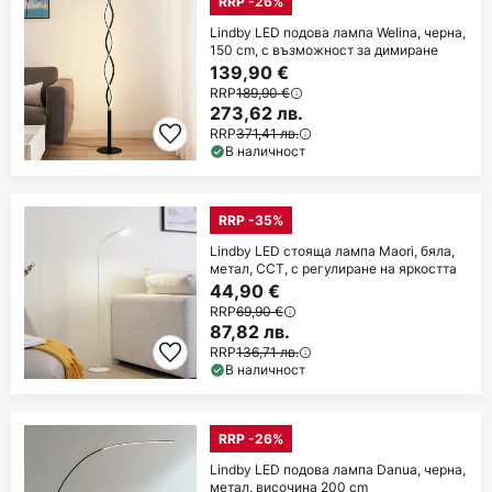
RRP -26%
Lindby LED подова лампа Welina, черна,
150 cm, с възможност за димиране
139,90 €
RRP
189,90 €
273,62 лв.
RRP
371,41 лв.
В наличност
RRP -35%
Lindby LED стояща лампа Maori, бяла,
метал, CCT, с регулиране на яркостта
44,90 €
RRP
69,90 €
87,82 лв.
RRP
136,71 лв.
В наличност
RRP -26%
Lindby LED подова лампа Danua, черна,
метал, височина 200 cm