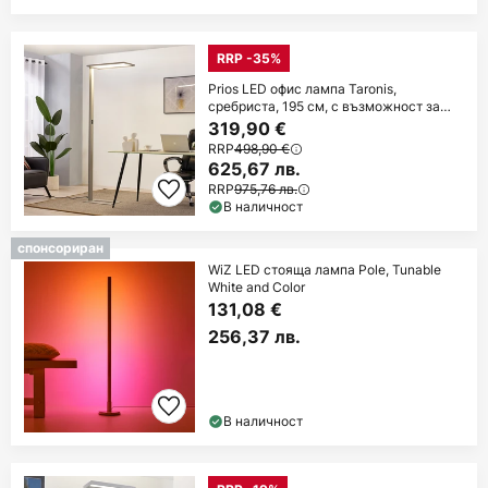
RRP -35%
Prios LED офис лампа Taronis,
сребриста, 195 см, с възможност за
димиране
319,90 €
RRP
498,90 €
625,67 лв.
RRP
975,76 лв.
В наличност
спонсориран
WiZ LED стояща лампа Pole, Tunable
White and Color
131,08 €
256,37 лв.
В наличност