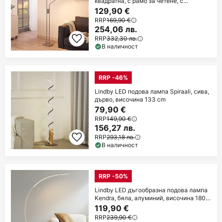
квадратна, с рамо за четене, с
регулируема
129,90 €
RRP
169,90 €
254,06 лв.
RRP
332,30 лв.
В наличност
RRP -46%
Lindby LED подова лампа Spiraali, сива,
дърво, височина 133 cm
79,90 €
RRP
149,90 €
156,27 лв.
RRP
293,18 лв.
В наличност
RRP -50%
Lindby LED дъгообразна подова лампа
Kendra, бяла, алуминий, височина 180
см
119,90 €
RRP
239,90 €