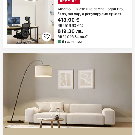
RRP -19%
Arcchio LED стояща лампа Logan Pro,
бяла, сензор, с регулируема яркост
418,90 €
RRP
519,90 €
819,30 лв.
RRP
1.016,84 лв.
В наличност