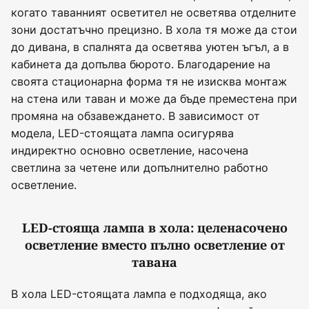
когато таванният осветител не осветява отделните
зони достатъчно прецизно. В хола тя може да стои
до дивана, в спалнята да осветява уютен ъгъл, а в
кабинета да допълва бюрото. Благодарение на
своята стационарна форма тя не изисква монтаж
на стена или таван и може да бъде преместена при
промяна на обзавеждането. В зависимост от
модела, LED-стоящата лампа осигурява
индиректно основно осветление, насочена
светлина за четене или допълнително работно
осветление.
LED-стояща лампа в хола: целенасочено
осветление вместо пълно осветление от
тавана
В хола LED-стоящата лампа е подходяща, ако