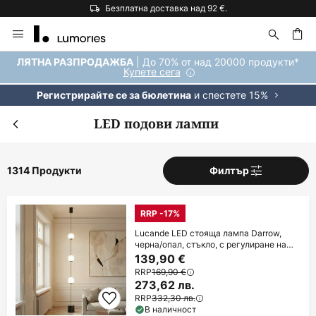
Безплатна доставка над 92 €.
Прескачане
към
съдържанието
ене
| До 70% от над 20000 продукти*
ЛЯТНА РАЗПРОДАЖБА
Купете сега
и спестете 15%
Регистрирайте се за бюлетина
LED подови лампи
1314 Продукти
Филтър
RRP -17%
Lucande LED стояща лампа Darrow,
черна/опал, стъкло, с регулиране на
яркостта
139,90 €
RRP
169,90 €
273,62 лв.
RRP
332,30 лв.
В наличност