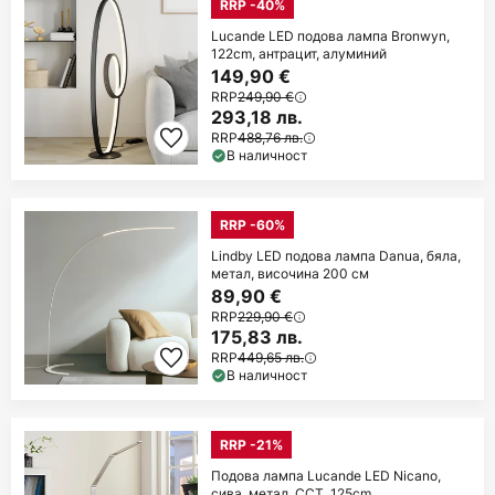
RRP -40%
Lucande LED подова лампа Bronwyn,
122cm, антрацит, алуминий
149,90 €
RRP
249,90 €
293,18 лв.
RRP
488,76 лв.
В наличност
RRP -60%
Lindby LED подова лампа Danua, бяла,
метал, височина 200 см
89,90 €
RRP
229,90 €
175,83 лв.
RRP
449,65 лв.
В наличност
RRP -21%
Подова лампа Lucande LED Nicano,
сива, метал, CCT, 125cm