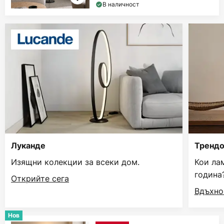
В наличност
Луканде
Трендо
Изящни колекции за всеки дом.
Кои ла
година
Открийте сега
Вдъхно
Нов