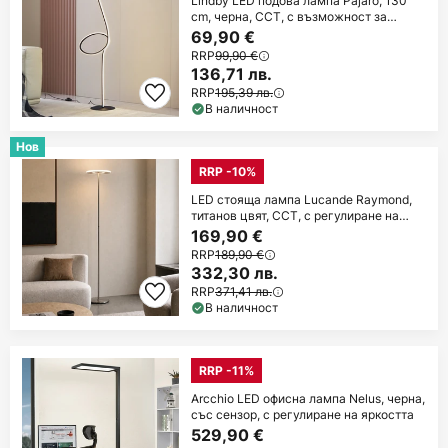
Lindby LED подова лампа Pajaro, 130
cm, черна, CCT, с възможност за
димиране
69,90 €
RRP
99,90 €
136,71 лв.
RRP
195,39 лв.
В наличност
Нов
RRP -10%
LED стояща лампа Lucande Raymond,
титанов цвят, CCT, с регулиране на
яркостта
169,90 €
RRP
189,90 €
332,30 лв.
RRP
371,41 лв.
В наличност
RRP -11%
Arcchio LED офисна лампа Nelus, черна,
със сензор, с регулиране на яркостта
529,90 €