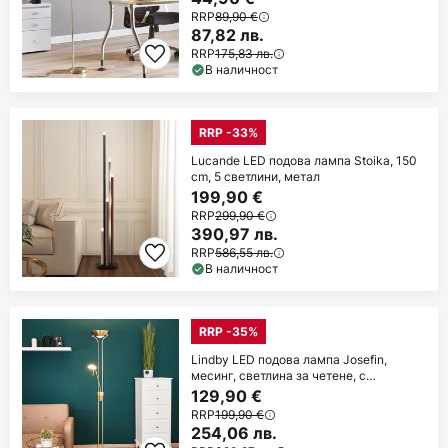
RRP
89,90 €
87,82 лв.
RRP
175,83 лв.
В наличност
RRP -33%
Lucande LED подова лампа Stoika, 150
cm, 5 светлини, метал
199,90 €
RRP
299,90 €
390,97 лв.
RRP
586,55 лв.
В наличност
RRP -35%
Lindby LED подова лампа Josefin,
месинг, светлина за четене, с
възможност за
129,90 €
RRP
199,90 €
254,06 лв.