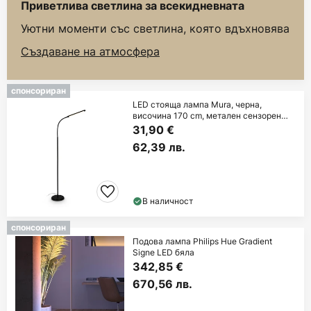
Приветлива светлина за всекидневната
Уютни моменти със светлина, която вдъхновява
Създаване на атмосфера
спонсориран
LED стояща лампа Mura, черна,
височина 170 cm, метален сензорен
димер
31,90 €
62,39 лв.
В наличност
спонсориран
Подова лампа Philips Hue Gradient
Signe LED бяла
342,85 €
670,56 лв.