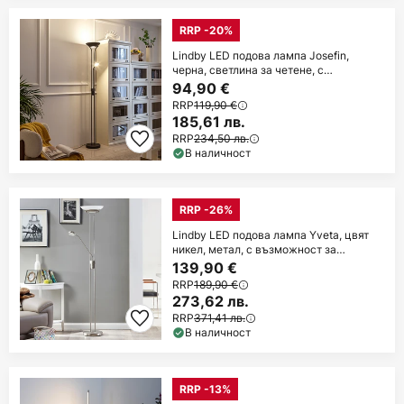
RRP -20%
Lindby LED подова лампа Josefin,
черна, светлина за четене, с
възможност за
94,90 €
RRP
119,90 €
185,61 лв.
RRP
234,50 лв.
В наличност
RRP -26%
Lindby LED подова лампа Yveta, цвят
никел, метал, с възможност за
димиране
139,90 €
RRP
189,90 €
273,62 лв.
RRP
371,41 лв.
В наличност
RRP -13%