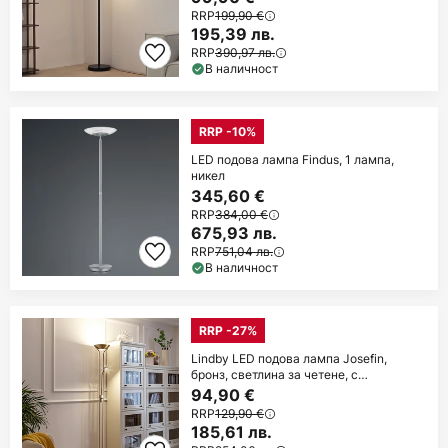
RRP
199,90 €
195,39 лв.
RRP
390,97 лв.
В наличност
RRP -10%
LED подова лампа Findus, 1 лампа,
никел
345,60 €
RRP
384,00 €
675,93 лв.
RRP
751,04 лв.
В наличност
RRP -27%
Lindby LED подова лампа Josefin,
бронз, светлина за четене, с
възможност за
94,90 €
RRP
129,90 €
185,61 лв.