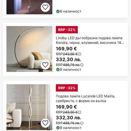
В наличност
RRP -32%
Lindby LED дъгообразна подова лампа
Kendra, черна, алуминий, височина 180
см
169,90 €
RRP
249,90 €
332,30 лв.
RRP
488,76 лв.
В наличност
RRP -32%
Подова лампа Lucande LED Mairia,
сребриста, с форма на вълна
169,90 €
RRP
249,90 €
332,30 лв.
RRP
488,76 лв.
В наличност