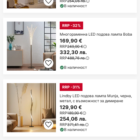
RRP
254,06 лв.
В наличност
RRP -32%
Многораменна LED подова лампа Boba
169,90 €
RRP
249,90 €
332,30 лв.
RRP
488,76 лв.
В наличност
RRP -31%
Lindby LED подова лампа Munja, черна,
метал, с възможност за димиране
129,90 €
RRP
189,90 €
254,06 лв.
RRP
371,41 лв.
В наличност