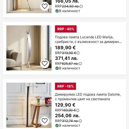
166,05 лв.
RRP
234,50 лв.
В наличност
RRP -40%
Подова лампа Lucande LED Marija,
сребриста, с възможност за димиране,
140 cm
189,90 €
RRP
319,90 €
371,41 лв.
RRP
625,67 лв.
В наличност
RRP -18%
Димируема LED подова лампа Salome,
с променлив цвят на светлината
129,90 €
RRP
159,90 €
254,06 лв.
RRP
312,74 лв.
В наличност