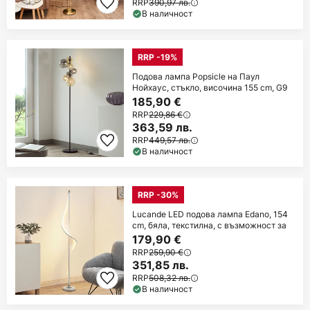
RRP
390,97 лв.
В наличност
RRP -19%
Подова лампа Popsicle на Паул
Нойхаус, стъкло, височина 155 cm, G9
185,90 €
RRP
229,86 €
363,59 лв.
RRP
449,57 лв.
В наличност
RRP -30%
Lucande LED подова лампа Edano, 154
cm, бяла, текстилна, с възможност за
179,90 €
RRP
259,90 €
351,85 лв.
RRP
508,32 лв.
В наличност