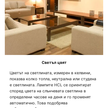
Светъл цвят
Цветът на светлината, измерен в келвини,
показва колко топла, неутрална или студена
е светлината. Лампите HCL се ориентират
според цвета на слънчевата светлина в
определени часове на деня и го променят
автоматично. Това подобрява