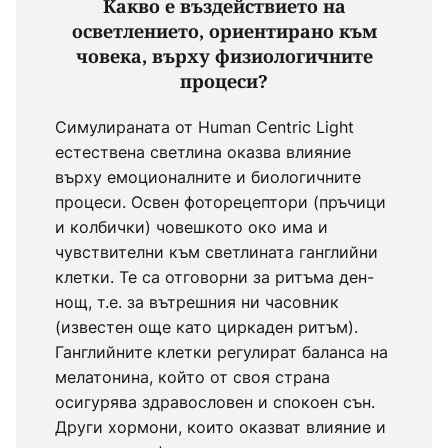
Какво е въздействието на
осветлението, ориентирано към
човека, върху физиологичните
процеси?
Симулираната от Human Centric Light
естествена светлина оказва влияние
върху емоционалните и биологичните
процеси. Освен фоторецептори (пръчици
и колбички) човешкото око има и
чувствителни към светлината ганглийни
клетки. Те са отговорни за ритъма ден-
нощ, т.е. за вътрешния ни часовник
(известен още като циркаден ритъм).
Ганглийните клетки регулират баланса на
мелатонина, който от своя страна
осигурява здравословен и спокоен сън.
Други хормони, които оказват влияние и