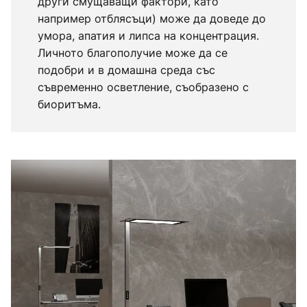
други смущаващи фактори, като
например отблясъци) може да доведе до
умора, апатия и липса на концентрация.
Личното благополучие може да се
подобри и в домашна среда със
съвременно осветление, съобразено с
биоритъма.