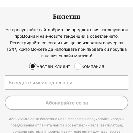
Бюлетин
Не пропускайте най-добрите ни предложения, ексклузивни
промоции и най-новите тенденции в осветлението.
Регистрирайте се сега и ние ще ви изпратим ваучер за
15%*, който можете да използвате при първата си покупка
в нашия онлайн магазин!
Частен клиент
Компания
Абонирайте се за
Абонирайте се за бюлетина на Lumories.bg и получавайте изгодни
предложения от гамата лампи и осветителни тела, вентилатори,
соларни системи и продукти за интелигентен дом, ваучери за