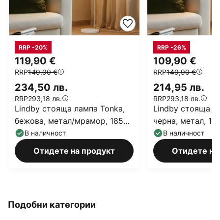
RRP -20%
RRP -26%
119,90 €
109,90 €
RRP
149,90 €
RRP
149,90 €
234,50 лв.
214,95 лв.
RRP
293,18 лв.
RRP
293,18 лв.
Lindby стояща лампа Tonka,
Lindby стояща л
бежова, метал/мрамор, 185
черна, метал, 18
cm, E27
В наличност
В наличност
Отидете на продукт
Отидете на
Подобни категории