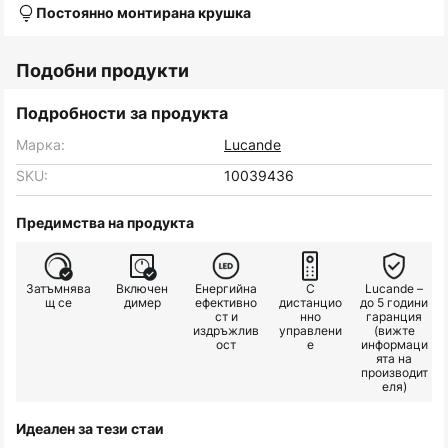
Постоянно монтирана крушка
Подобни продукти
Подробности за продукта
Марка:
Lucande
SKU:
10039436
Предимства на продукта
Затъмнява
Включен
Енергийна
С
Lucande –
щ се
димер
ефективно
дистанцио
до 5 години
ст и
нно
гаранция
издръжлив
управлени
(вижте
ост
е
информаци
ята на
производит
еля)
Идеален за тези стаи