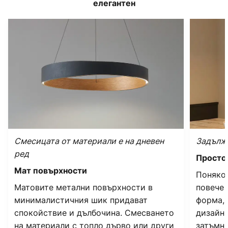
елегантен
Смесицата от материали е на дневен
Задълж
ред
Просто
Мат повърхности
Поняко
Матовите метални повърхности в
повече 
минималистичния шик придават
форма, 
спокойствие и дълбочина. Смесването
дизайн.
на материали с топло дърво или други
затъмня