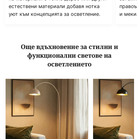
естествени материали добавя нотка
правоъ
уют към концепцията за осветление.
и меки.
Още вдъхновение за стилни и
функционални светове на
осветлението