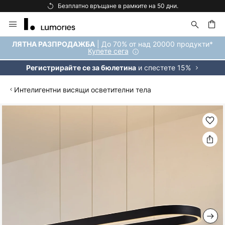
Безплатно връщане в рамките на 50 дни.
Прескачане
към
съдържанието
ене
| До 70% от над 20000 продукти*
ЛЯТНА РАЗПРОДАЖБА
Купете сега
и спестете 15%
Регистрирайте се за бюлетина
Интелигентни висящи осветителни тела
Преминете
към
края
на
галерията
на
изображенията