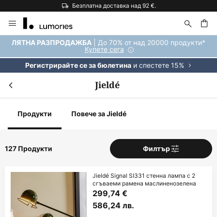
Безплатна доставка над 92 €.
Прескачане
към
съдържанието
ене
| До 70% от над 20000 продукти*
ЛЯТНА РАЗПРОДАЖБА
Купете сега
и спестете 15%
Регистрирайте се за бюлетина
Jieldé
Продукти
Повече за Jieldé
127 Продукти
Филтър
Jieldé Signal SI331 стенна лампа с 2
сгъваеми рамена маслиненозелена
299,74 €
586,24 лв.