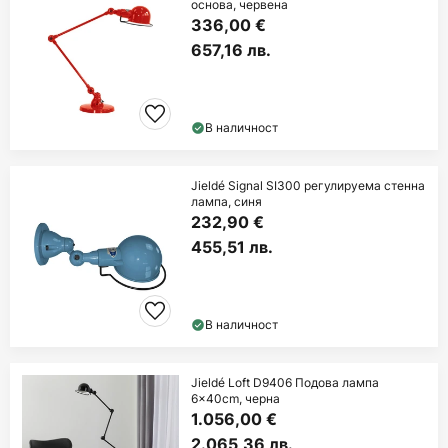
основа, червена
336,00 €
657,16 лв.
В наличност
Jieldé Signal SI300 регулируема стенна
лампа, синя
232,90 €
455,51 лв.
В наличност
Jieldé Loft D9406 Подова лампа
6x40cm, черна
1.056,00 €
2.065,36 лв.