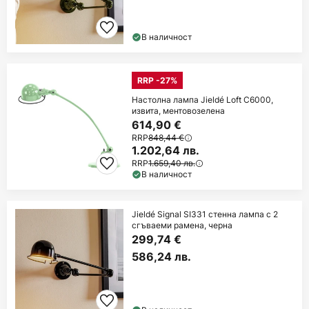
В наличност
RRP -27%
Настолна лампа Jieldé Loft C6000,
извита, ментовозелена
614,90 €
RRP
848,44 €
1.202,64 лв.
RRP
1.659,40 лв.
В наличност
Jieldé Signal SI331 стенна лампа с 2
сгъваеми рамена, черна
299,74 €
586,24 лв.