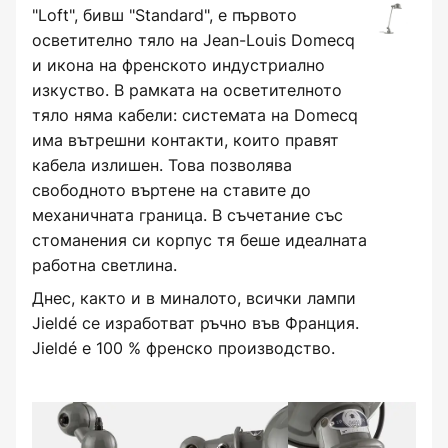
"Loft", бивш "Standard", е първото
осветително тяло на Jean-Louis Domecq
и икона на френското индустриално
изкуство. В рамката на осветителното
тяло няма кабели: системата на Domecq
има вътрешни контакти, които правят
кабела излишен. Това позволява
свободното въртене на ставите до
механичната граница. В съчетание със
стоманения си корпус тя беше идеалната
работна светлина.
Днес, както и в миналото, всички лампи
Jieldé се изработват ръчно във Франция.
Jieldé е 100 % френско производство.