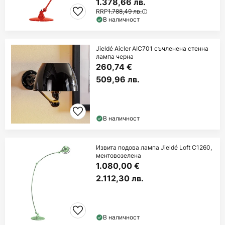
1.378,66 лв.
RRP
1.788,49 лв.
В наличност
Jieldé Aicler AIC701 съчленена стенна
лампа черна
260,74 €
509,96 лв.
В наличност
Извита подова лампа Jieldé Loft C1260,
ментовозелена
1.080,00 €
2.112,30 лв.
В наличност