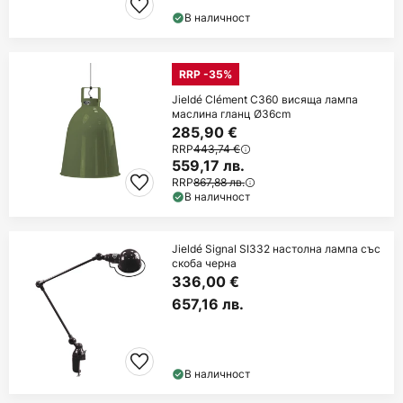
В наличност
RRP -35%
Jieldé Clément C360 висяща лампа
маслина гланц Ø36cm
285,90 €
RRP
443,74 €
559,17 лв.
RRP
867,88 лв.
В наличност
Jieldé Signal SI332 настолна лампа със
скоба черна
336,00 €
657,16 лв.
В наличност