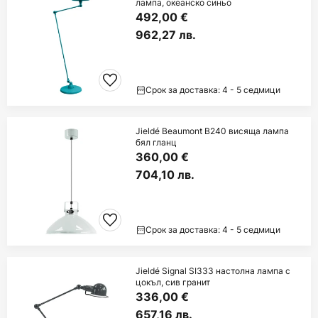
лампа, океанско синьо
492,00 €
962,27 лв.
Срок за доставка: 4 - 5 седмици
Jieldé Beaumont B240 висяща лампа
бял гланц
360,00 €
704,10 лв.
Срок за доставка: 4 - 5 седмици
Jieldé Signal SI333 настолна лампа с
цокъл, сив гранит
336,00 €
657,16 лв.