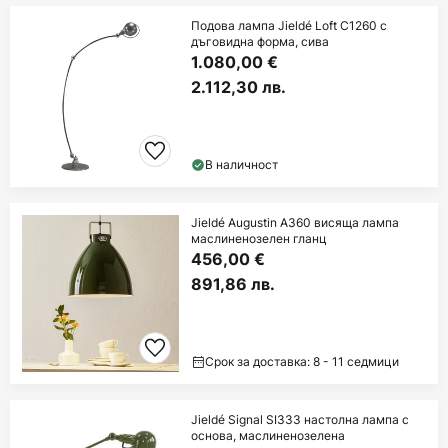
Подова лампа Jieldé Loft C1260 с
дъговидна форма, сива
1.080,00 €
2.112,30 лв.
В наличност
Jieldé Augustin A360 висяща лампа
маслиненозелен гланц
456,00 €
891,86 лв.
Срок за доставка: 8 - 11 седмици
Jieldé Signal SI333 настолна лампа с
основа, маслиненозелена