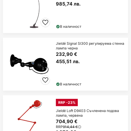
985,74 лв.
В наличност
Jieldé Signal SI300 регулируема стенна
лампа черна
232,90 €
455,51 лв.
В наличност
RRP -23%
Jieldé Loft D9403 Съчленена подова
лампа, червена
704,90 €
RRP
914,44 €