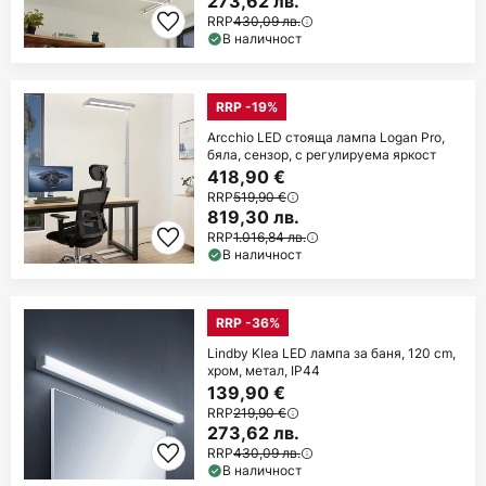
273,62 лв.
RRP
430,09 лв.
В наличност
RRP -19%
Arcchio LED стояща лампа Logan Pro,
бяла, сензор, с регулируема яркост
418,90 €
RRP
519,90 €
819,30 лв.
RRP
1.016,84 лв.
В наличност
RRP -36%
Lindby Klea LED лампа за баня, 120 cm,
хром, метал, IP44
139,90 €
RRP
219,90 €
273,62 лв.
RRP
430,09 лв.
В наличност