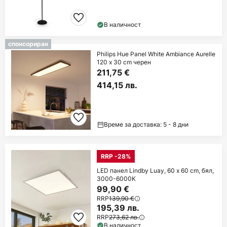
В наличност
спонсориран
Philips Hue Panel White Ambiance Aurelle
120 x 30 cm черен
211,75 €
414,15 лв.
Време за доставка: 5 - 8 дни
RRP -28%
LED панел Lindby Luay, 60 x 60 cm, бял,
3000-6000K
99,90 €
RRP
139,90 €
195,39 лв.
RRP
273,62 лв.
В наличност