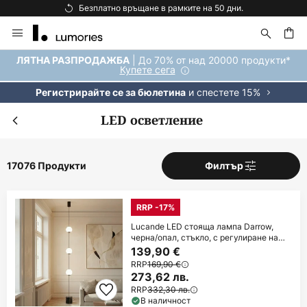
Безплатна доставка над 92 €.
Прескачане
към
съдържанието
ене
| До 70% от над 20000 продукти*
ЛЯТНА РАЗПРОДАЖБА
Купете сега
и спестете 15%
Регистрирайте се за бюлетина
LED осветление
17076 Продукти
Филтър
RRP -17%
Lucande LED стояща лампа Darrow,
черна/опал, стъкло, с регулиране на
яркостта
139,90 €
RRP
169,90 €
273,62 лв.
RRP
332,30 лв.
В наличност