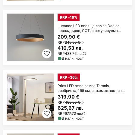
RRP -16%
Lucande LED висяща лампа Daelor,
черна/дърво, CCT, с регулируема
яркост
209,90 €
RRP
249,90 €
410,53 лв.
RRP
488,76 лв.
В наличност
RRP -36%
Prios LED офис лампа Taronis,
сребриста, 195 см, с възможност за
димиране
319,90 €
RRP
499,90 €
625,67 лв.
RRP
977,72 лв.
В наличност