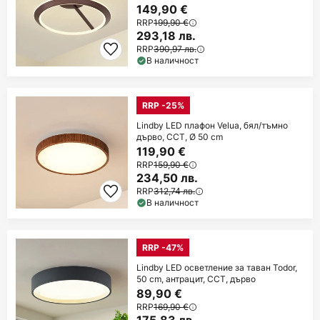
149,90 €
RRP
199,90 €
293,18 лв.
RRP
390,97 лв.
В наличност
RRP -25%
Lindby LED плафон Velua, бял/тъмно
дърво, CCT, Ø 50 cm
119,90 €
RRP
159,90 €
234,50 лв.
RRP
312,74 лв.
В наличност
RRP -47%
Lindby LED осветление за таван Todor,
50 cm, антрацит, CCT, дърво
89,90 €
RRP
169,90 €
175,83 лв.