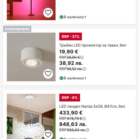
В наличност
спонсориран
RRP -31%
Тръбен LED прожектор за таван, бял
19,90 €
RRP
28,90 €
38,92 лв.
RRP
56,52 лв.
В наличност
RRP -9%
LED пендел Narisa 5xG9, Ø47cm, бял
433,90 €
RRP
478,79 €
848,63 лв.
RRP
936,43 лв.