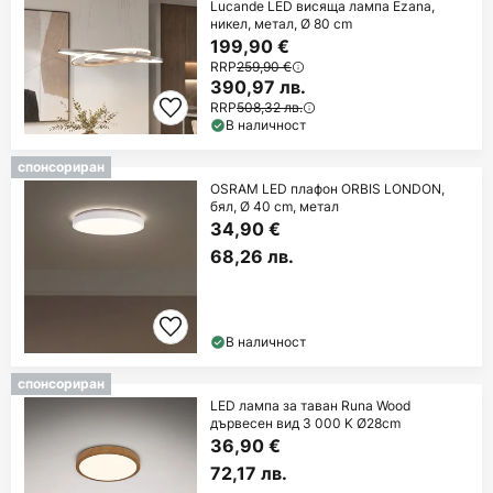
Lucande LED висяща лампа Ezana,
никел, метал, Ø 80 cm
199,90 €
RRP
259,90 €
390,97 лв.
RRP
508,32 лв.
В наличност
спонсориран
OSRAM LED плафон ORBIS LONDON,
бял, Ø 40 cm, метал
34,90 €
68,26 лв.
В наличност
спонсориран
LED лампа за таван Runa Wood
дървесен вид 3 000 K Ø28cm
36,90 €
72,17 лв.