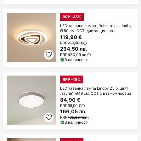
RRP -45%
LED таванна лампа „Rebeka“ на Lindby,
Ø 50 см, CCT, дистанционно
управление
119,90 €
RRP
219,90 €
234,50 лв.
RRP
430,09 лв.
В наличност
RRP -15%
LED таванна лампа Lindby Zylo, цвят
„таупе“, Ø49 см, CCT с възможност за
84,90 €
RRP
99,90 €
166,05 лв.
RRP
195,39 лв.
В наличност