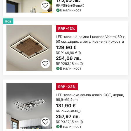
RRP
332,30 лв.
В наличност
Нов
RRP -13%
LED таванна лампа Lucande Vectra, 50 x
50 см, дърво, с регулиране на яркостта
129,90 €
RRP
149,90 €
254,06 лв.
RRP
293,18 лв.
В наличност
RRP -23%
LED таванска лампа Asmin, CCT, черна,
98,9x69,4cm
131,90 €
RRP
172,38 €
257,97 лв.
RRP
337,15 лв.
В наличност