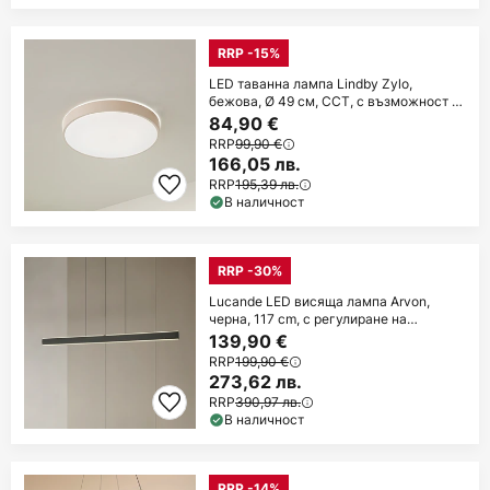
RRP -15%
LED таванна лампа Lindby Zylo,
бежова, Ø 49 см, CCT, с възможност за
регулиране
84,90 €
RRP
99,90 €
166,05 лв.
RRP
195,39 лв.
В наличност
RRP -30%
Lucande LED висяща лампа Arvon,
черна, 117 cm, с регулиране на
яркостта, CCT
139,90 €
RRP
199,90 €
273,62 лв.
RRP
390,97 лв.
В наличност
RRP -14%