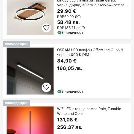
Lindby LED лампа за таван Galad,
черна, дърво, 30 cm, с възможност за
димиране
29,90 €
RRP
69,90 €
58,48 лв.
RRP
136,71 лв.
В наличност
спонсориран
OSRAM LED плафон Office line Cuboid
черен 4000 K DIM
84,90 €
166,05 лв.
В наличност
спонсориран
WiZ LED стояща лампа Pole, Tunable
White and Color
131,08 €
256,37 лв.