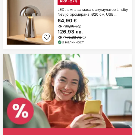
RRP -27%
LED лампа за маса с акумулатор Lindby
Nevijo, хромирана, Ø20 см, USB,
регулатор
64,90 €
RRP
89,90 €
126,93 лв.
RRP
175,83 лв.
В наличност