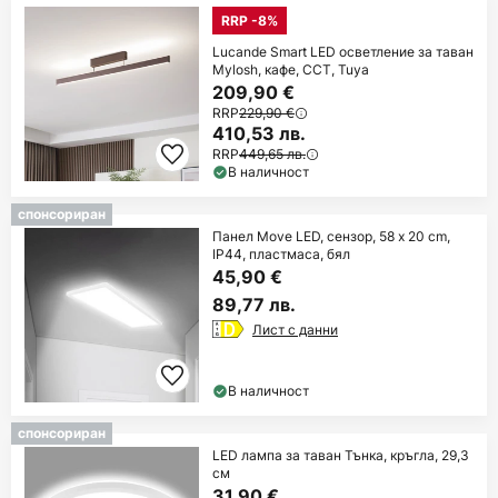
RRP -8%
Lucande Smart LED осветление за таван
Mylosh, кафе, CCT, Tuya
209,90 €
RRP
229,90 €
410,53 лв.
RRP
449,65 лв.
В наличност
спонсориран
Панел Move LED, сензор, 58 x 20 cm,
IP44, пластмаса, бял
45,90 €
89,77 лв.
Лист с данни
В наличност
спонсориран
LED лампа за таван Тънка, кръгла, 29,3
см
31,90 €