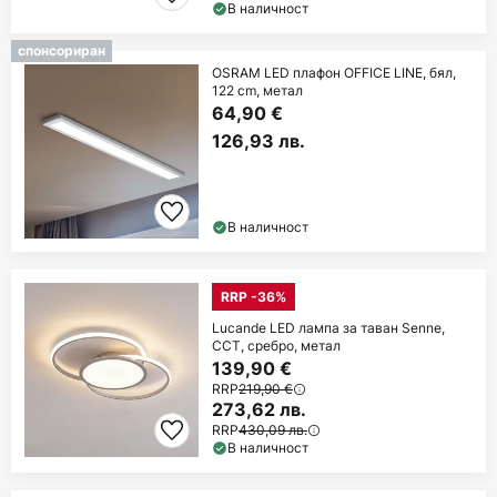
В наличност
спонсориран
OSRAM LED плафон OFFICE LINE, бял,
122 cm, метал
64,90 €
126,93 лв.
В наличност
RRP -36%
Lucande LED лампа за таван Senne,
CCT, сребро, метал
139,90 €
RRP
219,90 €
273,62 лв.
RRP
430,09 лв.
В наличност