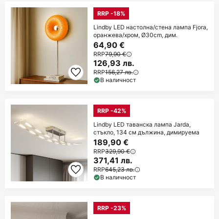
RRP -18%
Lindby LED настолна/стена лампа Fjora,
оранжева/хром, Ø30cm, дим.
64,90 €
RRP
79,90 €
126,93 лв.
RRP
156,27 лв.
В наличност
RRP -42%
Lindby LED таванска лампа Jarda,
стъкло, 134 см дължина, димируема
189,90 €
RRP
329,90 €
371,41 лв.
RRP
645,23 лв.
В наличност
RRP -23%