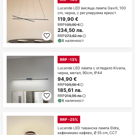
Lucande LED висяща лампа Gavril, 100
cm, черна, с регулируема яркост
119,90 €
RRP
139,90 €
234,50 лв.
RRP
273,62 лв.
В наличност
RRP -13%
Lucande LED лампа с огледало Kivana,
черна, метал, 90cm, IP44
94,90 €
RRP
109,90 €
185,61 лв.
RRP
214,95 лв.
В наличност
RRP -25%
Lucande LED таванска лампа Eldra,
кафеникаво кафяво, Ø 55 cm, CCT