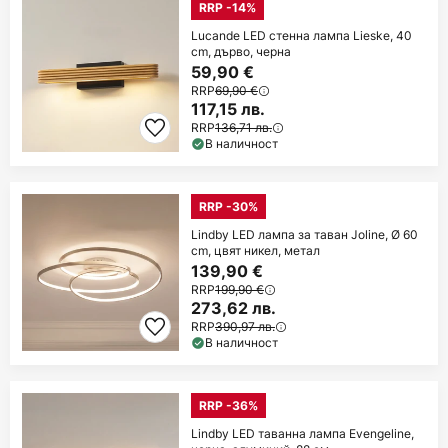
RRP -14%
Lucande LED стенна лампа Lieske, 40
cm, дърво, черна
59,90 €
RRP
69,90 €
117,15 лв.
RRP
136,71 лв.
В наличност
RRP -30%
Lindby LED лампа за таван Joline, Ø 60
cm, цвят никел, метал
139,90 €
RRP
199,90 €
273,62 лв.
RRP
390,97 лв.
В наличност
RRP -36%
Lindby LED таванна лампа Evengeline,