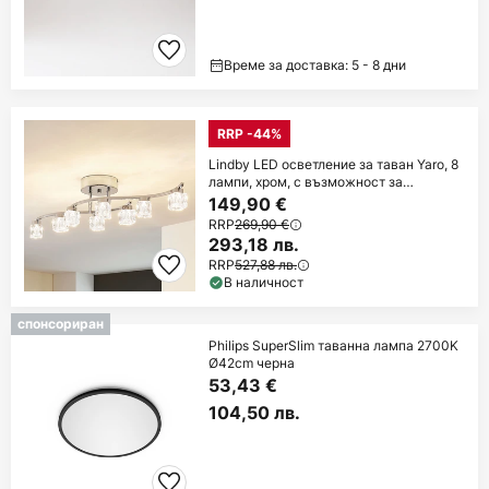
Време за доставка: 5 - 8 дни
RRP -44%
Lindby LED осветление за таван Yaro, 8
лампи, хром, с възможност за
димиране
149,90 €
RRP
269,90 €
293,18 лв.
RRP
527,88 лв.
В наличност
спонсориран
Philips SuperSlim таванна лампа 2700K
Ø42cm черна
53,43 €
104,50 лв.