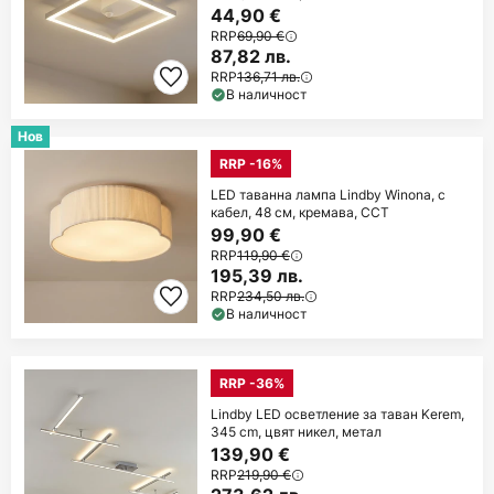
44,90 €
RRP
69,90 €
87,82 лв.
RRP
136,71 лв.
В наличност
Нов
RRP -16%
LED таванна лампа Lindby Winona, с
кабел, 48 см, кремава, CCT
99,90 €
RRP
119,90 €
195,39 лв.
RRP
234,50 лв.
В наличност
RRP -36%
Lindby LED осветление за таван Kerem,
345 cm, цвят никел, метал
139,90 €
RRP
219,90 €