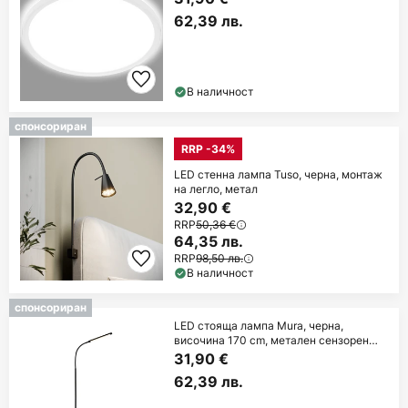
62,39 лв.
В наличност
спонсориран
RRP -34%
LED стенна лампа Tuso, черна, монтаж
на легло, метал
32,90 €
RRP
50,36 €
64,35 лв.
RRP
98,50 лв.
В наличност
спонсориран
LED стояща лампа Mura, черна,
височина 170 cm, метален сензорен
димер
31,90 €
62,39 лв.