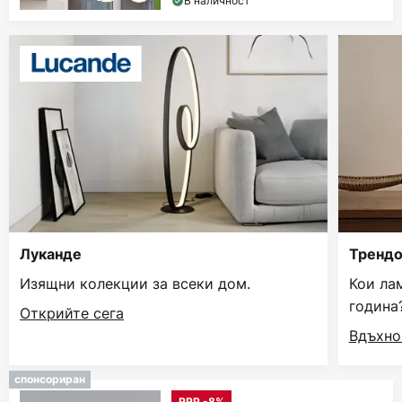
В наличност
Луканде
Трендо
Изящни колекции за всеки дом.
Кои ла
година
Открийте сега
Вдъхно
спонсориран
RRP -8%