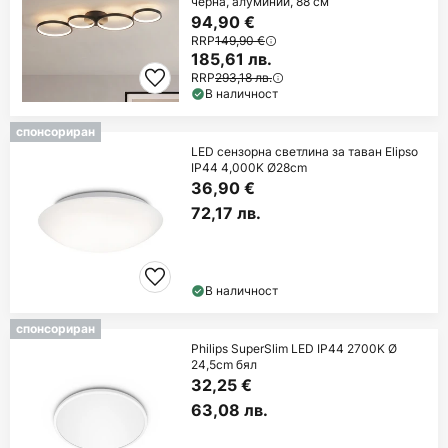
черна, алуминий, 88 см
94,90 €
RRP
149,90 €
185,61 лв.
RRP
293,18 лв.
В наличност
спонсориран
LED сензорна светлина за таван Elipso
IP44 4,000K Ø28cm
36,90 €
72,17 лв.
В наличност
спонсориран
Philips SuperSlim LED IP44 2700K Ø
24,5cm бял
32,25 €
63,08 лв.