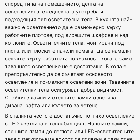
според типа на помещението, целта на
осветлението, ежедневната употреба и
подходящия тип осветителни тела. В кухнята най-
важно е осветлението да е равномерно върху
работните плотове, под висящите шкафове и над
котлоните. Осветителните тела, монтирани под
плота, или плоските панели помагат да се намалят
сенките върху работната повърхност, когато само
таванното осветление не е достатъчно. В хола е
препоръчително да се съчетаят основното
осветление и по-малките осветени зони. Таванните
осветителни тела осигуряват добра видимост.
Стойките лампи и стенните лампи осветяват
дивана, рафта или кътчето за четене.
В спалнята често е достатъчно по-тихо осветление
с LED светлина в топлобял цвят. Нощните лампи,
стенните лампи до леглото или LED-осветителните
тела с регулируема яркост са полезни в тази стая,