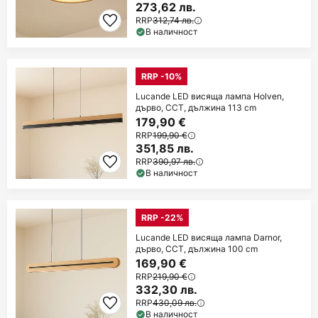
273,62 лв.
RRP
312,74 лв.
В наличност
RRP -10%
Lucande LED висяща лампа Holven,
дърво, CCT, дължина 113 cm
179,90 €
RRP
199,90 €
351,85 лв.
RRP
390,97 лв.
В наличност
RRP -22%
Lucande LED висяща лампа Darnor,
дърво, CCT, дължина 100 cm
169,90 €
RRP
219,90 €
332,30 лв.
RRP
430,09 лв.
В наличност