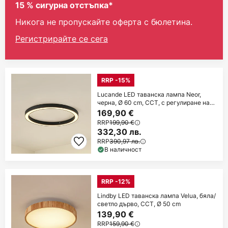
15 % сигурна отстъпка*
Никога не пропускайте оферта с бюлетина.
Регистрирайте се сега
RRP -15%
Lucande LED таванска лампа Neor,
черна, Ø 60 cm, CCT, с регулиране на
яркостта
169,90 €
RRP
199,90 €
332,30 лв.
RRP
390,97 лв.
В наличност
RRP -12%
Lindby LED таванска лампа Velua, бяла/
светло дърво, CCT, Ø 50 cm
139,90 €
RRP
159,90 €