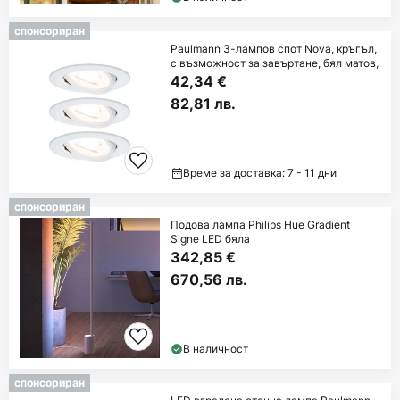
спонсориран
Paulmann 3-лампов спот Nova, кръгъл,
с възможност за завъртане, бял матов,
42,34 €
82,81 лв.
Време за доставка: 7 - 11 дни
спонсориран
Подова лампа Philips Hue Gradient
Signe LED бяла
342,85 €
670,56 лв.
В наличност
спонсориран