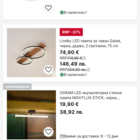
В наличност
RRP -37%
Lindby LED лампа за таван Galad,
черна, дърво, 2 светлини, 75 cm
74,90 €
RRP
119,90 €
146,49 лв.
RRP
234,50 лв.
В наличност
спонсориран
OSRAM LED акумулаторна стенна
лампа NIGHTLUX STICK, черна,
touchdim
19,90 €
38,92 лв.
Време за доставка: 8 - 12 дни