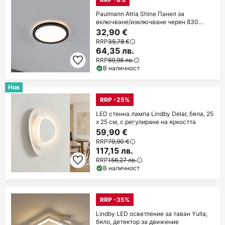
Paulmann Atria Shine Панел за
включване/изключване черен 830
Ø19cm
32,90 €
RRP
35,78 €
64,35 лв.
RRP
69,98 лв.
В наличност
Нов
RRP -25%
LED стенна лампа Lindby Delar, бяла, 25
x 25 см, с регулиране на яркостта
59,90 €
RRP
79,90 €
117,15 лв.
RRP
156,27 лв.
В наличност
RRP -35%
Lindby LED осветление за таван Yulla,
бяло, детектор за движение