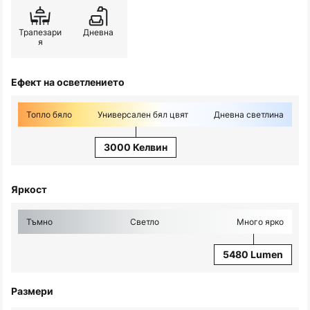
Трапезари
Дневна
я
Ефект на осветлението
Топло бяло
Универсален бял цвят
Дневна светлина
3000 Келвин
Яркост
Тъмно
Светло
Много ярко
5480 Lumen
Размери