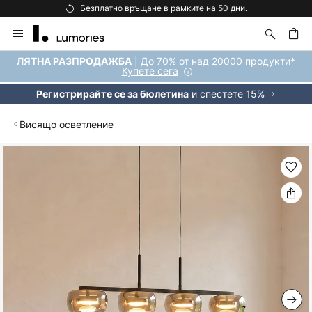
Безплатно връщане в рамките на 50 дни.
Прескачане
към
съдържанието
ене
| До 70% от над 20000 продукти*
ЛЯТНА РАЗПРОДАЖБА
Купете сега
и спестете 15%
Регистрирайте се за бюлетина
Висящо осветление
Преминете
към
края
на
галерията
на
изображенията