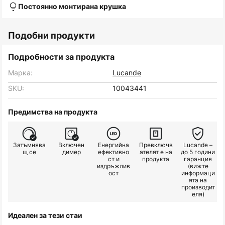
Постоянно монтирана крушка
Подобни продукти
Подробности за продукта
Марка:
Lucande
SKU:
10043441
Предимства на продукта
Затъмнява
Включен
Енергийна
Превключв
Lucande –
щ се
димер
ефективно
ателят е на
до 5 години
ст и
продукта
гаранция
издръжлив
(вижте
ост
информаци
ята на
производит
еля)
Идеален за тези стаи