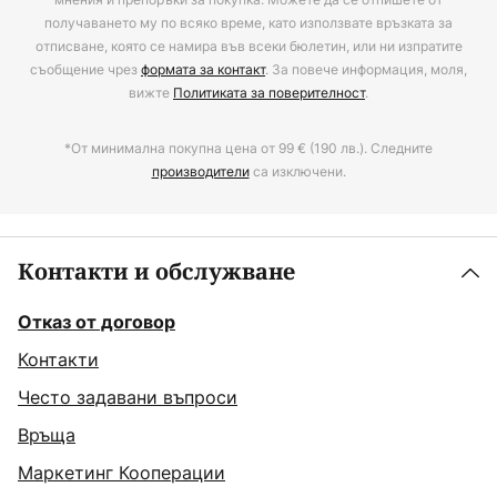
получаването му по всяко време, като използвате връзката за
отписване, която се намира във всеки бюлетин, или ни изпратите
съобщение чрез
формата за контакт
. За повече информация, моля,
вижте
Политиката за поверителност
.
*От минимална покупна цена от 99 € (190 лв.). Следните
производители
са изключени.
Контакти и обслужване
Отказ от договор
Контакти
Често задавани въпроси
Връща
Маркетинг Кооперации