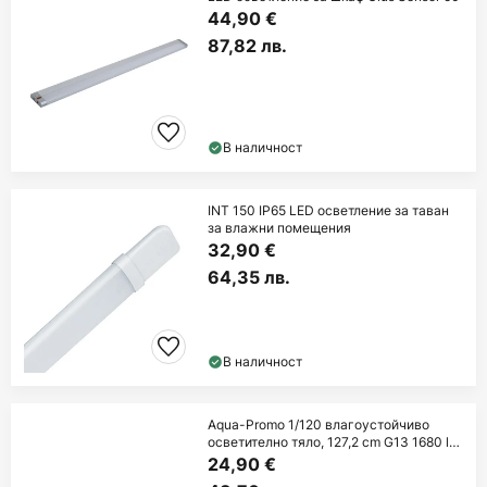
44,90 €
87,82 лв.
В наличност
INT 150 IP65 LED осветление за таван
за влажни помещения
32,90 €
64,35 лв.
В наличност
Aqua-Promo 1/120 влагоустойчиво
осветително тяло, 127,2 cm G13 1680 lm
840
24,90 €