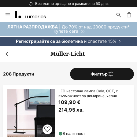
Безплатна доставка над 92 €.
Прескачане
към
съдържанието
ене
| До 70% от над 20000 продукти*
ЛЯТНА РАЗПРОДАЖБА
Купете сега
и спестете 15%
Регистрирайте се за бюлетина
Müller-Licht
208 Продукти
Филтър
LED настолна лампа Cala, CCT, с
възможност за димиране, черна
109,90 €
214,95 лв.
В наличност