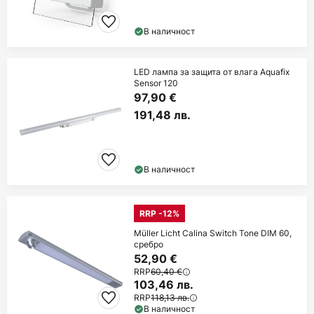
В наличност
LED лампа за защита от влага Aquafix
Sensor 120
97,90 €
191,48 лв.
В наличност
RRP -12%
Müller Licht Calina Switch Tone DIM 60,
сребро
52,90 €
RRP
60,40 €
103,46 лв.
RRP
118,13 лв.
В наличност