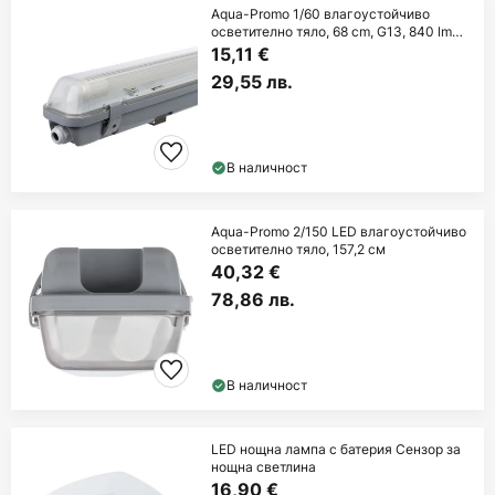
Aqua-Promo 1/60 влагоустойчиво
осветително тяло, 68 cm, G13, 840 lm
4000 K
15,11 €
29,55 лв.
В наличност
Aqua-Promo 2/150 LED влагоустойчиво
осветително тяло, 157,2 см
40,32 €
78,86 лв.
В наличност
LED нощна лампа с батерия Сензор за
нощна светлина
16,90 €