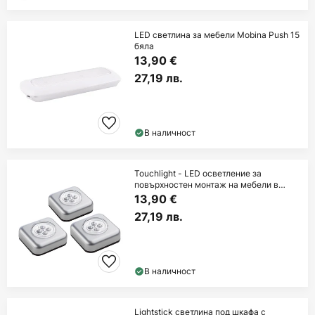
LED светлина за мебели Mobina Push 15
бяла
13,90 €
27,19 лв.
В наличност
Touchlight - LED осветление за
повърхностен монтаж на мебели в
комплект от
13,90 €
27,19 лв.
В наличност
Lightstick светлина под шкафа с