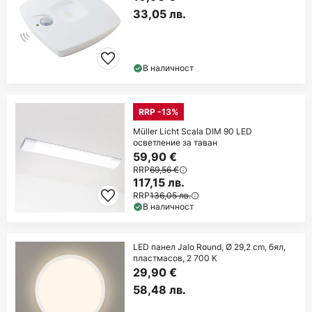
33,05 лв.
В наличност
RRP -13%
Müller Licht Scala DIM 90 LED
осветление за таван
59,90 €
RRP
69,56 €
117,15 лв.
RRP
136,05 лв.
В наличност
LED панел Jalo Round, Ø 29,2 cm, бял,
пластмасов, 2 700 K
29,90 €
58,48 лв.