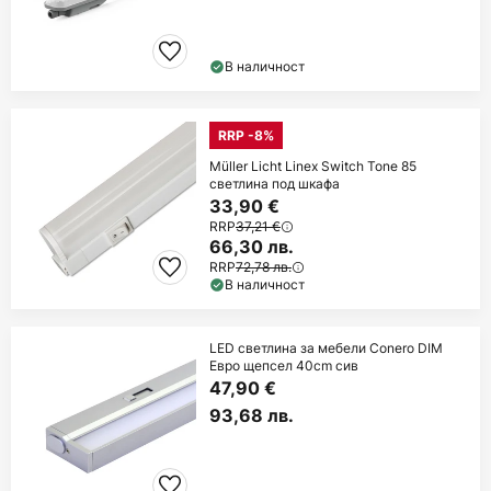
В наличност
RRP -8%
Müller Licht Linex Switch Tone 85
светлина под шкафа
33,90 €
RRP
37,21 €
66,30 лв.
RRP
72,78 лв.
В наличност
LED светлина за мебели Conero DIM
Евро щепсел 40cm сив
47,90 €
93,68 лв.