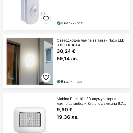
В наличност
Светодиодна лампа за таван Naxo LED,
3 000 K, IP44
30,24 €
59,14 лв.
В наличност
Mobina Push 10 LED акумулаторна
лампа за мебели, бяла, с дължина 9,7
см
9,90 €
19,36 лв.