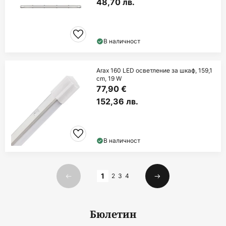
48,70 лв.
В наличност
Arax 160 LED осветление за шкаф, 159,1
cm, 19 W
77,90 €
152,36 лв.
В наличност
Страница
1
2
3
4
Предишна
Следваща
Бюлетин