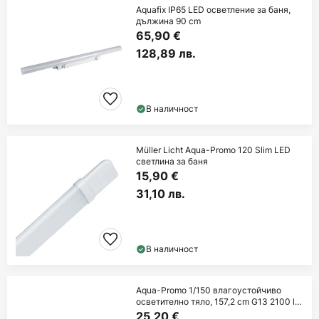
Aquafix IP65 LED осветление за баня,
дължина 90 cm
65,90 €
128,89 лв.
В наличност
Müller Licht Aqua-Promo 120 Slim LED
светлина за баня
15,90 €
31,10 лв.
В наличност
Aqua-Promo 1/150 влагоустойчиво
осветително тяло, 157,2 cm G13 2100 lm
840
25,20 €