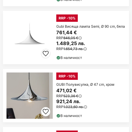
RRP -10%
Gubi Висяща лампа Semi, Ø 90 cm, бяла
761,44 €
RRP
846,05 €
1.489,25 лв.
RRP
1.654,73 лв.
В наличност
RRP -10%
GUBI Полувисулка, Ø 47 cm, хром
471,02 €
RRP
523,36 €
921,24 лв.
RRP
1.023,60 лв.
В наличност