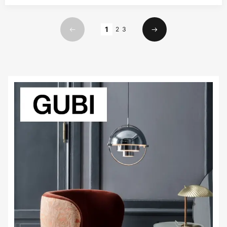
Страница
1
2
3
Предишна
Следваща