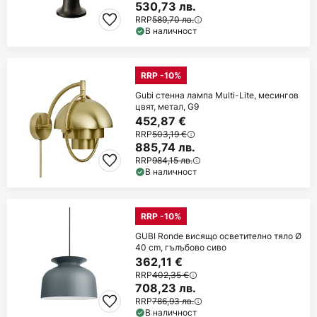
530,73 лв.
RRP
589,70 лв.
В наличност
RRP -10%
Gubi стенна лампа Multi-Lite, месингов
цвят, метал, G9
452,87 €
RRP
503,19 €
885,74 лв.
RRP
984,15 лв.
В наличност
RRP -10%
GUBI Ronde висящо осветително тяло Ø
40 cm, гълъбово сиво
362,11 €
RRP
402,35 €
708,23 лв.
RRP
786,93 лв.
В наличност