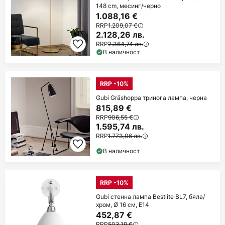
148 cm, месинг/черно
1.088,16 €
RRP
1.209,07 €
2.128,26 лв.
RRP
2.364,74 лв.
В наличност
RRP -10%
Gubi Gräshoppa тринога лампа, черна
815,89 €
RRP
906,55 €
1.595,74 лв.
RRP
1.773,06 лв.
В наличност
RRP -10%
Gubi стенна лампа Bestlite BL7, бяла/
хром, Ø 16 см, E14
452,87 €
RRP
503,19 €