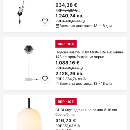
634,38 €
RRP
704,87 €
1.240,74 лв.
RRP
1.378,61 лв.
Време за доставка: 13 - 18 дни
RRP -10%
Подова лампа GUBI Multi-Lite височина
148 cm хром/антрацит черно
1.088,16 €
RRP
1.209,07 €
2.128,26 лв.
RRP
2.364,74 лв.
Време за доставка: 13 - 18 дни
RRP -10%
GUBI Хауърд висяща лампа Ø 16 cm
бронз/бяло
316,73 €
RRP
351,93 €