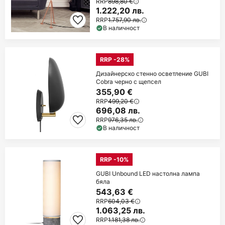
RRP
898,80 €
1.222,20 лв.
RRP
1.757,90 лв.
В наличност
RRP -28%
Дизайнерско стенно осветление GUBI
Cobra черно с щепсел
355,90 €
RRP
499,20 €
696,08 лв.
RRP
976,35 лв.
В наличност
RRP -10%
GUBI Unbound LED настолна лампа
бяла
543,63 €
RRP
604,03 €
1.063,25 лв.
RRP
1.181,38 лв.