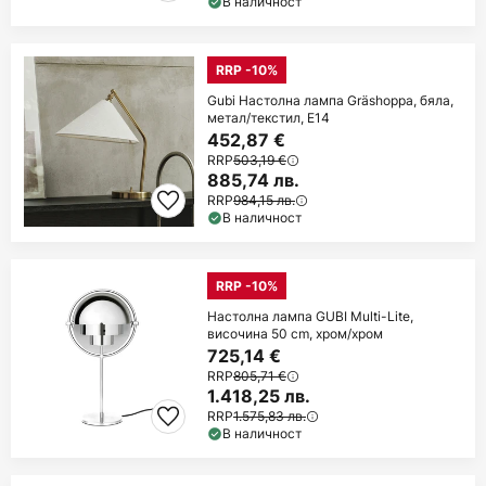
В наличност
RRP -10%
Gubi Настолна лампа Gräshoppa, бяла,
метал/текстил, E14
452,87 €
RRP
503,19 €
885,74 лв.
RRP
984,15 лв.
В наличност
RRP -10%
Настолна лампа GUBI Multi-Lite,
височина 50 cm, хром/хром
725,14 €
RRP
805,71 €
1.418,25 лв.
RRP
1.575,83 лв.
В наличност