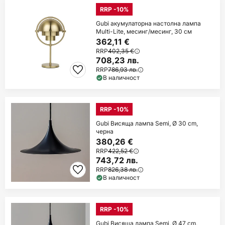
RRP -10%
Gubi акумулаторна настолна лампа
Multi-Lite, месинг/месинг, 30 см
362,11 €
RRP
402,35 €
708,23 лв.
RRP
786,93 лв.
В наличност
RRP -10%
Gubi Висяща лампа Semi, Ø 30 cm,
черна
380,26 €
RRP
422,52 €
743,72 лв.
RRP
826,38 лв.
В наличност
RRP -10%
Gubi Висяща лампа Semi, Ø 47 cm,