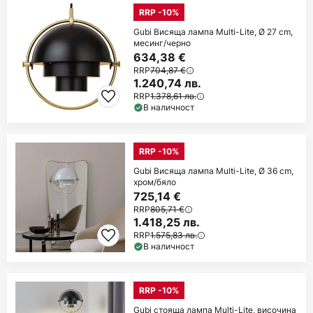
RRP -10%
Gubi Висяща лампа Multi-Lite, Ø 27 cm,
месинг/черно
634,38 €
RRP
704,87 €
1.240,74 лв.
RRP
1.378,61 лв.
В наличност
RRP -10%
Gubi Висяща лампа Multi-Lite, Ø 36 cm,
хром/бяло
725,14 €
RRP
805,71 €
1.418,25 лв.
RRP
1.575,83 лв.
В наличност
RRP -10%
Gubi стояща лампа Multi-Lite, височина