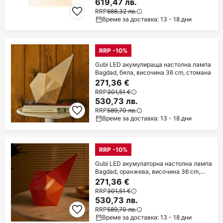
619,47 лв.
RRP
688,32 лв.
Време за доставка: 13 - 18 дни
RRP -10%
Gubi LED акумулираща настолна лампа
Bagdad, бяла, височина 36 cm, стомана
271,36 €
RRP
301,51 €
530,73 лв.
RRP
589,70 лв.
Време за доставка: 13 - 18 дни
RRP -10%
Gubi LED акумулаторна настолна лампа
Bagdad, оранжева, височина 36 cm,
стомана
271,36 €
RRP
301,51 €
530,73 лв.
RRP
589,70 лв.
Време за доставка: 13 - 18 дни