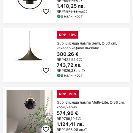
RRP
805,71 €
1.418,25 лв.
RRP
1.575,83 лв.
В наличност
RRP -10%
Gubi Висяща лампа Semi, Ø 30 cm,
какаово кафяво лъскаво
380,26 €
RRP
422,52 €
743,72 лв.
RRP
826,38 лв.
В наличност
RRP -28%
Gubi Висяща лампа Multi-Lite, Ø 36 cm,
хром/черно
574,90 €
RRP
799,19 €
1.124,41 лв.
RRP
1.563,08 лв.