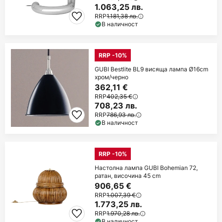
1.063,25 лв.
RRP
1.181,38 лв.
В наличност
RRP -10%
GUBI Bestlite BL9 висяща лампа Ø16cm
хром/черно
362,11 €
RRP
402,35 €
708,23 лв.
RRP
786,93 лв.
В наличност
RRP -10%
Настолна лампа GUBI Bohemian 72,
ратан, височина 45 cm
906,65 €
RRP
1.007,39 €
1.773,25 лв.
RRP
1.970,28 лв.
В наличност