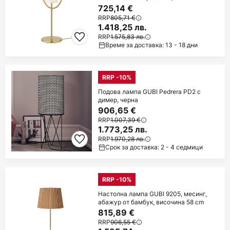
725,14 €
RRP
805,71 €
1.418,25 лв.
RRP
1.575,83 лв.
Време за доставка: 13 - 18 дни
RRP -10%
Подова лампа GUBI Pedrera PD2 с
димер, черна
906,65 €
RRP
1.007,39 €
1.773,25 лв.
RRP
1.970,28 лв.
Срок за доставка: 2 - 4 седмици
RRP -10%
Настолна лампа GUBI 9205, месинг,
абажур от бамбук, височина 58 cm
815,89 €
RRP
906,55 €