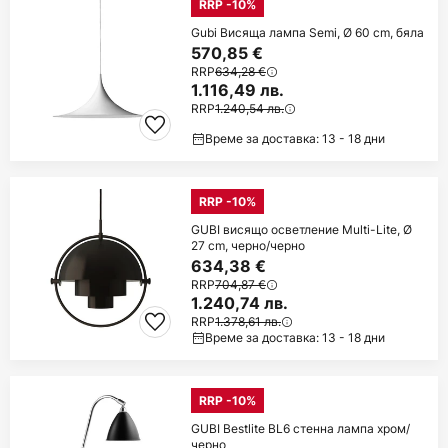
RRP -10%
Gubi Висяща лампа Semi, Ø 60 cm, бяла
570,85 €
RRP
634,28 €
1.116,49 лв.
RRP
1.240,54 лв.
Време за доставка: 13 - 18 дни
RRP -10%
GUBI висящо осветление Multi-Lite, Ø
27 cm, черно/черно
634,38 €
RRP
704,87 €
1.240,74 лв.
RRP
1.378,61 лв.
Време за доставка: 13 - 18 дни
RRP -10%
GUBI Bestlite BL6 стенна лампа хром/
черно