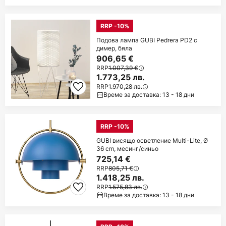
RRP -10%
Подова лампа GUBI Pedrera PD2 с
димер, бяла
906,65 €
RRP
1.007,39 €
1.773,25 лв.
RRP
1.970,28 лв.
Време за доставка: 13 - 18 дни
RRP -10%
GUBI висящо осветление Multi-Lite, Ø
36 cm, месинг/синьо
725,14 €
RRP
805,71 €
1.418,25 лв.
RRP
1.575,83 лв.
Време за доставка: 13 - 18 дни