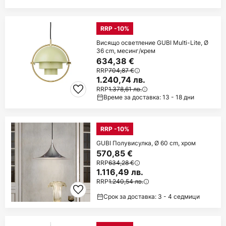
RRP -10%
Висящо осветление GUBI Multi-Lite, Ø
36 cm, месинг/крем
634,38 €
RRP
704,87 €
1.240,74 лв.
RRP
1.378,61 лв.
Време за доставка: 13 - 18 дни
RRP -10%
GUBI Полувисулка, Ø 60 cm, хром
570,85 €
RRP
634,28 €
1.116,49 лв.
RRP
1.240,54 лв.
Срок за доставка: 3 - 4 седмици