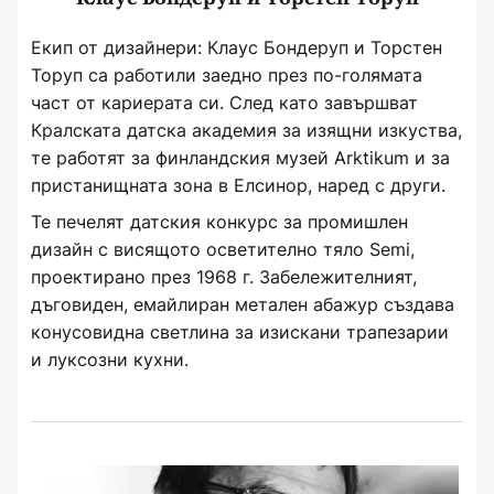
Екип от дизайнери: Клаус Бондеруп и Торстен
Торуп са работили заедно през по-голямата
част от кариерата си. След като завършват
Кралската датска академия за изящни изкуства,
те работят за финландския музей Arktikum и за
пристанищната зона в Елсинор, наред с други.
Те печелят датския конкурс за промишлен
дизайн с висящото осветително тяло Semi,
проектирано през 1968 г. Забележителният,
дъговиден, емайлиран метален абажур създава
конусовидна светлина за изискани трапезарии
и луксозни кухни.