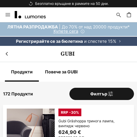
Безплатна доставка над 92 €.
Прескачане
към
съдържанието
ене
| До 70% от над 20000 продукти*
ЛЯТНА РАЗПРОДАЖБА
Купете сега
и спестете 15%
Регистрирайте се за бюлетина
GUBI
Продукти
Повече за GUBI
172 Продукти
Филтър
RRP -30%
Gubi Gräshoppa тринога лампа,
винтидж червено
624,90 €