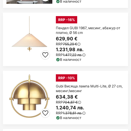
В наличност
RRP -16%
Пендел GUBI 1967, месинг, абажур от
платно, Ø 56 cm
629,90 €
RRP
755,29 €
1.231,98 лв.
RRP
1.477,22 лв.
В наличност
RRP -10%
Gubi Висяща лампа Multi-Lite, Ø 27 cm,
месинг/месинг
634,38 €
RRP
704,87 €
1.240,74 лв.
RRP
1.378,61 лв.
В наличност