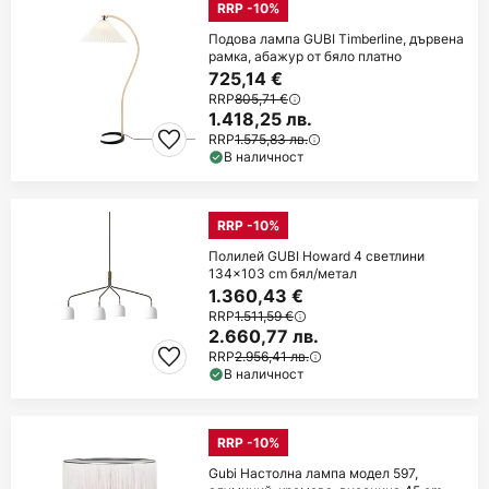
RRP -10%
Подова лампа GUBI Timberline, дървена
рамка, абажур от бяло платно
725,14 €
RRP
805,71 €
1.418,25 лв.
RRP
1.575,83 лв.
В наличност
RRP -10%
Полилей GUBI Howard 4 светлини
134x103 cm бял/метал
1.360,43 €
RRP
1.511,59 €
2.660,77 лв.
RRP
2.956,41 лв.
В наличност
RRP -10%
Gubi Настолна лампа модел 597,