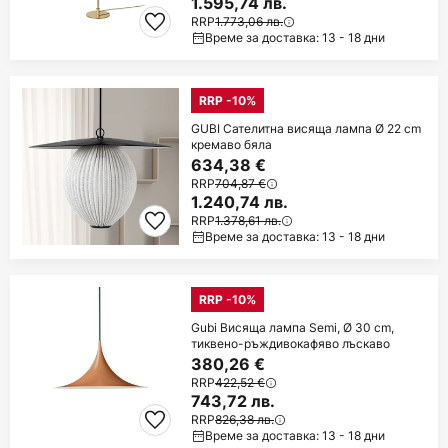
1.595,74 лв.
RRP
1.773,06 лв.
Време за доставка: 13 - 18 дни
RRP -10%
GUBI Сателитна висяща лампа Ø 22 cm
кремаво бяла
634,38 €
RRP
704,87 €
1.240,74 лв.
RRP
1.378,61 лв.
Време за доставка: 13 - 18 дни
RRP -10%
Gubi Висяща лампа Semi, Ø 30 cm,
тиквено-ръждивокафяво лъскаво
380,26 €
RRP
422,52 €
743,72 лв.
RRP
826,38 лв.
Време за доставка: 13 - 18 дни