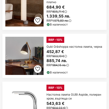
платно
684,90 €
RRP
805,71 €
1.339,55 лв.
RRP
1.575,83 лв.
В наличност
RRP -10%
Gubi Gräshoppa настолна лампа, черна
452,87 €
RRP
503,19 €
885,74 лв.
RRP
984,15 лв.
В наличност
RRP -10%
Настолна лампа GUBI Aspide, полиран
хром, въртяща се
543,63 €
RRP
604,03 €