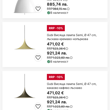
885,74 лв.
RRP
984,15 лв.
В наличност
RRP -10%
Gubi Висяща лампа Semi, Ø 47 cm,
лъскава кремаво-копъркова
471,02 €
RRP
523,36 €
921,24 лв.
RRP
1.023,60 лв.
В наличност
RRP -10%
Gubi Висяща лампа Semi, Ø 47 cm,
какаово кафяво лъскаво
471,02 €
RRP
523,36 €
921,24 лв.
RRP
1.023,60 лв.