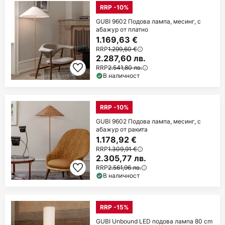
RRP -10%
GUBI 9602 Подова лампа, месинг, с
абажур от платно
1.169,63 €
RRP
1.299,60 €
2.287,60 лв.
RRP
2.541,80 лв.
В наличност
RRP -10%
GUBI 9602 Подова лампа, месинг, с
абажур от ракита
1.178,92 €
RRP
1.309,91 €
2.305,77 лв.
RRP
2.561,96 лв.
В наличност
RRP -15%
GUBI Unbound LED подова лампа 80 cm