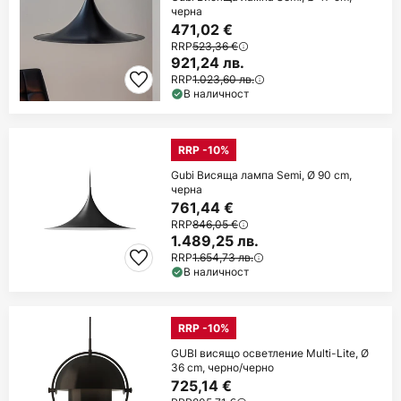
черна
471,02 €
RRP
523,36 €
921,24 лв.
RRP
1.023,60 лв.
В наличност
RRP -10%
Gubi Висяща лампа Semi, Ø 90 cm,
черна
761,44 €
RRP
846,05 €
1.489,25 лв.
RRP
1.654,73 лв.
В наличност
RRP -10%
GUBI висящо осветление Multi-Lite, Ø
36 cm, черно/черно
725,14 €