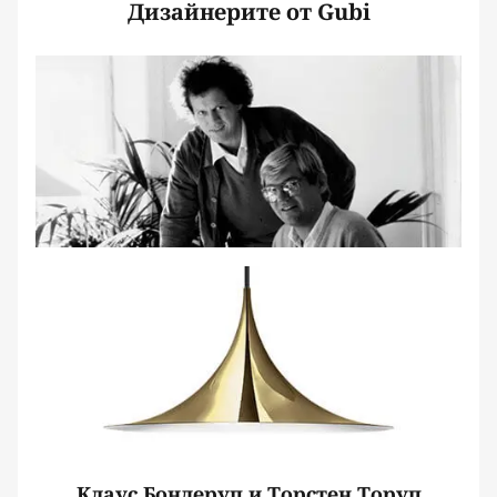
Дизайнерите от Gubi
Клаус Бондеруп и Торстен Торуп