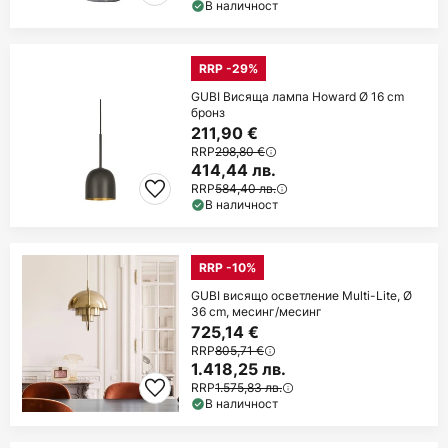
В наличност
RRP -29%
GUBI Висяща лампа Howard Ø 16 cm
бронз
211,90 €
RRP
298,80 €
414,44 лв.
RRP
584,40 лв.
В наличност
RRP -10%
GUBI висящо осветление Multi-Lite, Ø
36 cm, месинг/месинг
725,14 €
RRP
805,71 €
1.418,25 лв.
RRP
1.575,83 лв.
В наличност