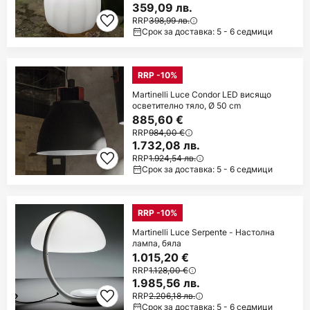
359,09 лв.
RRP
398,99 лв.
Срок за доставка: 5 - 6 седмици
RRP -10%
Martinelli Luce Condor LED висящо
осветително тяло, Ø 50 cm
885,60 €
RRP
984,00 €
1.732,08 лв.
RRP
1.924,54 лв.
Срок за доставка: 5 - 6 седмици
RRP -10%
Martinelli Luce Serpente - Настолна
лампа, бяла
1.015,20 €
RRP
1.128,00 €
1.985,56 лв.
RRP
2.206,18 лв.
Срок за доставка: 5 - 6 седмици