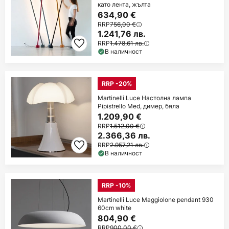
като лента, жълта
634,90 €
RRP
756,00 €
1.241,76 лв.
RRP
1.478,61 лв.
В наличност
RRP -20%
Martinelli Luce Настолна лампа
Pipistrello Med, димер, бяла
1.209,90 €
RRP
1.512,00 €
2.366,36 лв.
RRP
2.957,21 лв.
В наличност
RRP -10%
Martinelli Luce Maggiolone pendant 930
60cm white
804,90 €
RRP
900,00 €