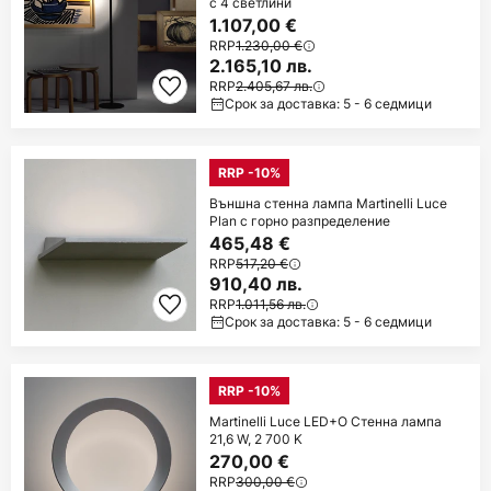
с 4 светлини
1.107,00 €
RRP
1.230,00 €
2.165,10 лв.
RRP
2.405,67 лв.
Срок за доставка: 5 - 6 седмици
RRP -10%
Външна стенна лампа Martinelli Luce
Plan с горно разпределение
465,48 €
RRP
517,20 €
910,40 лв.
RRP
1.011,56 лв.
Срок за доставка: 5 - 6 седмици
RRP -10%
Martinelli Luce LED+O Стенна лампа
21,6 W, 2 700 K
270,00 €
RRP
300,00 €