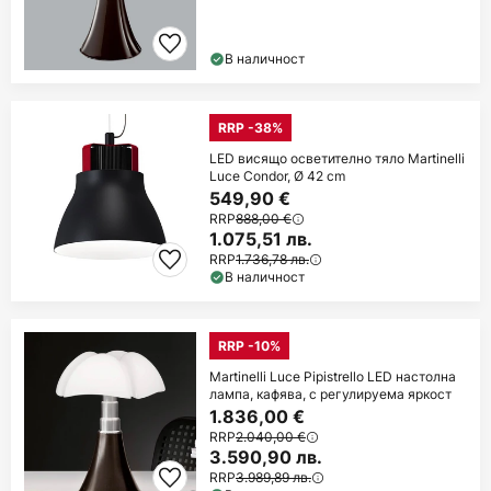
В наличност
RRP -38%
LED висящо осветително тяло Martinelli
Luce Condor, Ø 42 cm
549,90 €
RRP
888,00 €
1.075,51 лв.
RRP
1.736,78 лв.
В наличност
RRP -10%
Martinelli Luce Pipistrello LED настолна
лампа, кафява, с регулируема яркост
1.836,00 €
RRP
2.040,00 €
3.590,90 лв.
RRP
3.989,89 лв.