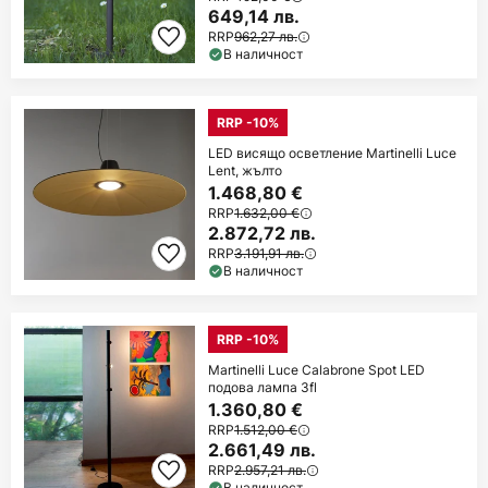
649,14 лв.
RRP
962,27 лв.
В наличност
RRP -10%
LED висящо осветление Martinelli Luce
Lent, жълто
1.468,80 €
RRP
1.632,00 €
2.872,72 лв.
RRP
3.191,91 лв.
В наличност
RRP -10%
Martinelli Luce Calabrone Spot LED
подова лампа 3fl
1.360,80 €
RRP
1.512,00 €
2.661,49 лв.
RRP
2.957,21 лв.
В наличност