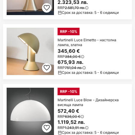
2.323,53 лв.
RRP
2.581,70 лв.
Срок за доставка: 5 - 6 седмици
RRP -10%
Martinelli Luce Elmetto - настолна
лампа, златна
345,60 €
RRP
384,00 €
675,93 лв.
RRP
751,04 лв.
Срок за доставка: 5 - 6 седмици
RRP -10%
Martinelli Luce Blow - Дизайнерска
висяща лампа
572,40 €
RRP
636,00 €
1.119,52 лв.
RRP
1.243,91 лв.
Срок за доставка: 5 - 6 седмици