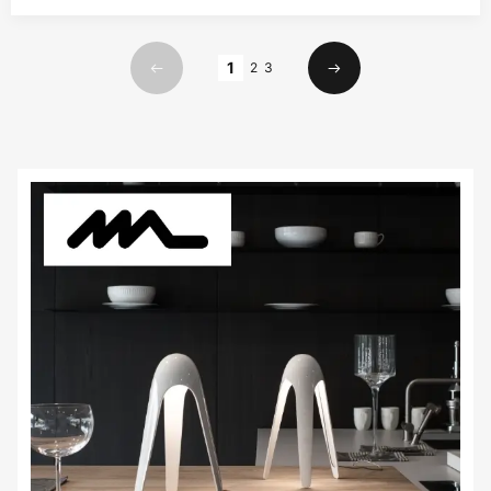
Страница
1
2
3
Предишна
Следваща