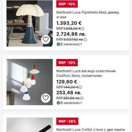
RRP -10%
Martinelli Luce Pipistrello Med, димер,
агаве
1.393,20 €
RRP
1.548,00 €
2.724,86 лв.
RRP
3.027,62 лв.
В наличност
RRP -10%
Martinelli Luce висящо осветление
Ciulifruli, бяло, полиетилен
129,60 €
RRP
144,00 €
253,48 лв.
RRP
281,64 лв.
В наличност
RRP -38%
Martinelli Luce Colibrì стена с две лампи