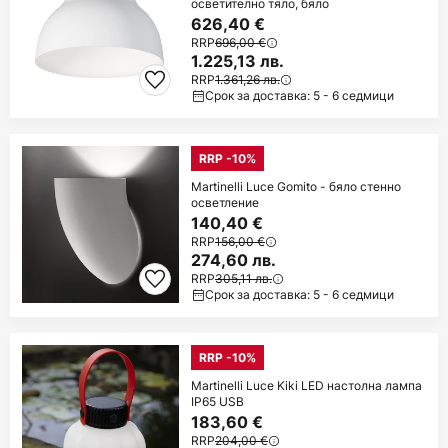
осветително тяло, бяло
626,40 €
RRP
696,00 €
1.225,13 лв.
RRP
1.361,26 лв.
Срок за доставка: 5 - 6 седмици
RRP -10%
Martinelli Luce Gomito - бяло стенно
осветление
140,40 €
RRP
156,00 €
274,60 лв.
RRP
305,11 лв.
Срок за доставка: 5 - 6 седмици
RRP -10%
Martinelli Luce Kiki LED настолна лампа
IP65 USB
183,60 €
RRP
204,00 €