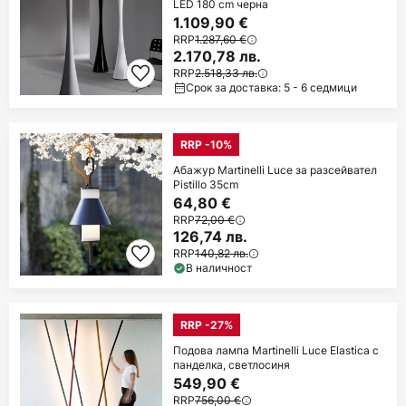
LED 180 cm черна
1.109,90 €
RRP
1.287,60 €
2.170,78 лв.
RRP
2.518,33 лв.
Срок за доставка: 5 - 6 седмици
RRP -10%
Абажур Martinelli Luce за разсейвател
Pistillo 35cm
64,80 €
RRP
72,00 €
126,74 лв.
RRP
140,82 лв.
В наличност
RRP -27%
Подова лампа Martinelli Luce Elastica с
панделка, светлосиня
549,90 €
RRP
756,00 €