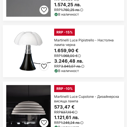
1.574,25 лв.
RRP
1.760,25 лв.
В наличност
RRP -15%
Martinelli Luce Pipistrello - Настолна
лампа черна
1.659,90 €
RRP
1.968,00 €
3.246,48 лв.
RRP
3.849,07 лв.
В наличност
RRP -10%
Martinelli Luce Cupolone - Дизайнерска
висяща лампа
573,47 €
RRP
637,19 €
1.121,61 лв.
RRP
1.246,24 лв.