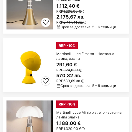
1.112,40 €
RRP
1.236,00 €
2.175,67 лв.
RRP
2.417,41 лв.
Срок за доставка: 5 - 6 седмици
RRP -10%
Martinelli Luce Elmetto - Настолна
лампа, жълта
291,60 €
RRP
324,00 €
570,32 лв.
RRP
633,69 лв.
Срок за доставка: 5 - 6 седмици
RRP -10%
Martinelli Luce Minipipistrello настолна
лампа златна
1.188,00 €
RRP
1.320,00 €