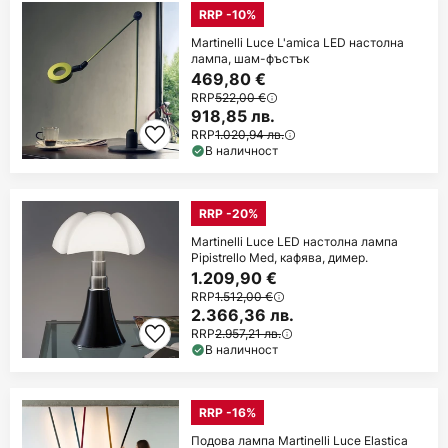
RRP -10%
Martinelli Luce L'amica LED настолна
лампа, шам-фъстък
469,80 €
RRP
522,00 €
918,85 лв.
RRP
1.020,94 лв.
В наличност
RRP -20%
Martinelli Luce LED настолна лампа
Pipistrello Med, кафява, димер.
1.209,90 €
RRP
1.512,00 €
2.366,36 лв.
RRP
2.957,21 лв.
В наличност
RRP -16%
Подова лампа Martinelli Luce Elastica