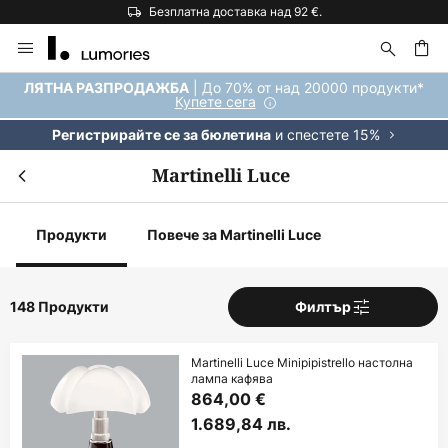
Безплатна доставка над 92 €.
Прескачане
към
съдържанието
ене
| До 70% от над 20000 продукти*
ЛЯТНА РАЗПРОДАЖБА
Купете сега
и спестете 15%
Регистрирайте се за бюлетина
Martinelli Luce
Продукти
Повече за Martinelli Luce
148 Продукти
Филтър
Martinelli Luce Minipipistrello настолна
лампа кафява
864,00 €
1.689,84 лв.