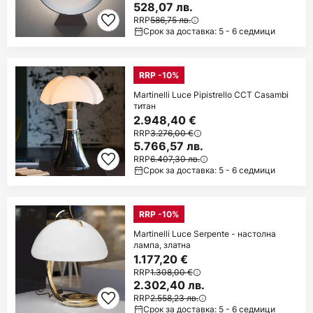
528,07 лв.
RRP
586,75 лв.
Срок за доставка: 5 - 6 седмици
RRP -10%
Martinelli Luce Pipistrello CCT Casambi
титан
2.948,40 €
RRP
3.276,00 €
5.766,57 лв.
RRP
6.407,30 лв.
Срок за доставка: 5 - 6 седмици
RRP -10%
Martinelli Luce Serpente - настолна
лампа, златна
1.177,20 €
RRP
1.308,00 €
2.302,40 лв.
RRP
2.558,23 лв.
Срок за доставка: 5 - 6 седмици