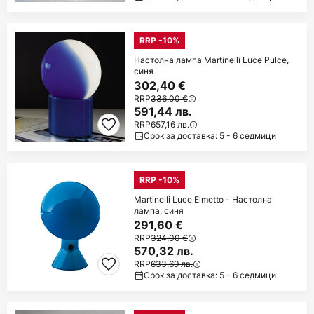
RRP -10%
Настолна лампа Martinelli Luce Pulce,
синя
302,40 €
RRP
336,00 €
591,44 лв.
RRP
657,16 лв.
Срок за доставка: 5 - 6 седмици
RRP -10%
Martinelli Luce Elmetto - Настолна
лампа, синя
291,60 €
RRP
324,00 €
570,32 лв.
RRP
633,69 лв.
Срок за доставка: 5 - 6 седмици