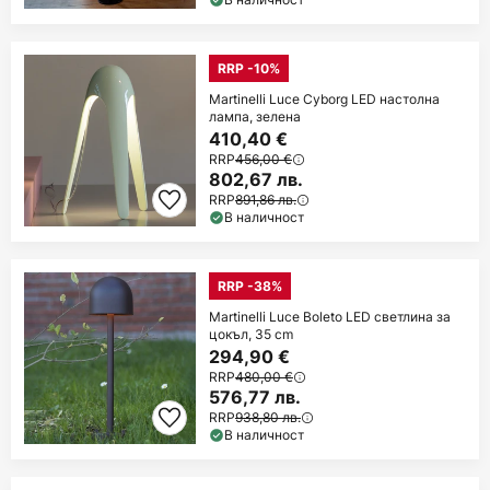
RRP -10%
Martinelli Luce Cyborg LED настолна
лампа, зелена
410,40 €
RRP
456,00 €
802,67 лв.
RRP
891,86 лв.
В наличност
RRP -38%
Martinelli Luce Boleto LED светлина за
цокъл, 35 cm
294,90 €
RRP
480,00 €
576,77 лв.
RRP
938,80 лв.
В наличност