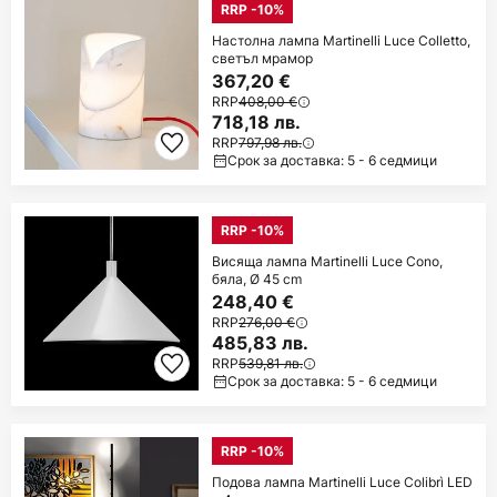
RRP -10%
Настолна лампа Martinelli Luce Colletto,
светъл мрамор
367,20 €
RRP
408,00 €
718,18 лв.
RRP
797,98 лв.
Срок за доставка: 5 - 6 седмици
RRP -10%
Висяща лампа Martinelli Luce Cono,
бяла, Ø 45 cm
248,40 €
RRP
276,00 €
485,83 лв.
RRP
539,81 лв.
Срок за доставка: 5 - 6 седмици
RRP -10%
Подова лампа Martinelli Luce Colibrì LED