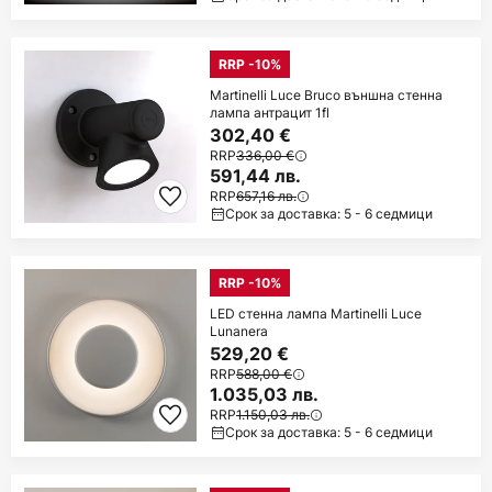
RRP -10%
Martinelli Luce Bruco външна стенна
лампа антрацит 1fl
302,40 €
RRP
336,00 €
591,44 лв.
RRP
657,16 лв.
Срок за доставка: 5 - 6 седмици
RRP -10%
LED стенна лампа Martinelli Luce
Lunanera
529,20 €
RRP
588,00 €
1.035,03 лв.
RRP
1.150,03 лв.
Срок за доставка: 5 - 6 седмици