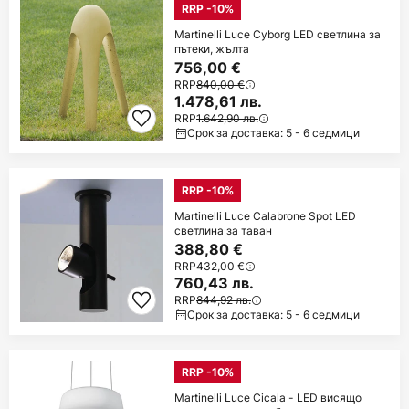
RRP -10%
Martinelli Luce Cyborg LED светлина за
пътеки, жълта
756,00 €
RRP
840,00 €
1.478,61 лв.
RRP
1.642,90 лв.
Срок за доставка: 5 - 6 седмици
RRP -10%
Martinelli Luce Calabrone Spot LED
светлина за таван
388,80 €
RRP
432,00 €
760,43 лв.
RRP
844,92 лв.
Срок за доставка: 5 - 6 седмици
RRP -10%
Martinelli Luce Cicala - LED висящо