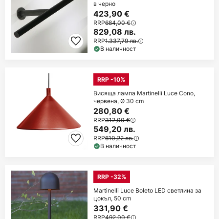
в черно
423,90 €
RRP
684,00 €
829,08 лв.
RRP
1.337,79 лв.
В наличност
RRP -10%
Висяща лампа Martinelli Luce Cono,
червена, Ø 30 cm
280,80 €
RRP
312,00 €
549,20 лв.
RRP
610,22 лв.
В наличност
RRP -32%
Martinelli Luce Boleto LED светлина за
цокъл, 50 cm
331,90 €
RRP
492,00 €