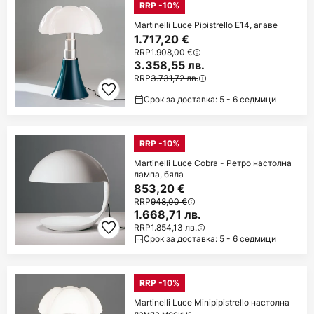
RRP -10%
Martinelli Luce Pipistrello E14, агаве
1.717,20 €
RRP
1.908,00 €
3.358,55 лв.
RRP
3.731,72 лв.
Срок за доставка: 5 - 6 седмици
RRP -10%
Martinelli Luce Cobra - Ретро настолна
лампа, бяла
853,20 €
RRP
948,00 €
1.668,71 лв.
RRP
1.854,13 лв.
Срок за доставка: 5 - 6 седмици
RRP -10%
Martinelli Luce Minipipistrello настолна
лампа месинг