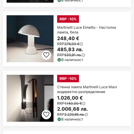
В наличност
RRP -10%
Martinelli Luce Elmetto - Настолна
лампа, бяла
248,40 €
RRP
276,00 €
485,83 лв.
RRP
539,81 лв.
В наличност
RRP -10%
Стенна лампа Martinelli Luce Marx
индиректно разпределение
1.026,00 €
RRP
1.140,00 €
2.006,68 лв.
RRP
2.229,65 лв.
В наличност