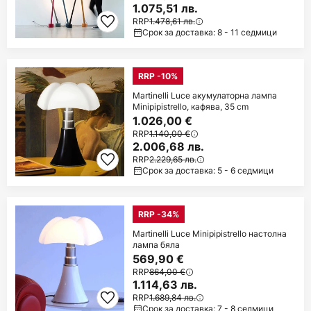
1.075,51 лв.
RRP
1.478,61 лв.
Срок за доставка: 8 - 11 седмици
RRP -10%
Martinelli Luce акумулаторна лампа
Minipipistrello, кафява, 35 cm
1.026,00 €
RRP
1.140,00 €
2.006,68 лв.
RRP
2.229,65 лв.
Срок за доставка: 5 - 6 седмици
RRP -34%
Martinelli Luce Minipipistrello настолна
лампа бяла
569,90 €
RRP
864,00 €
1.114,63 лв.
RRP
1.689,84 лв.
Срок за доставка: 7 - 8 седмици