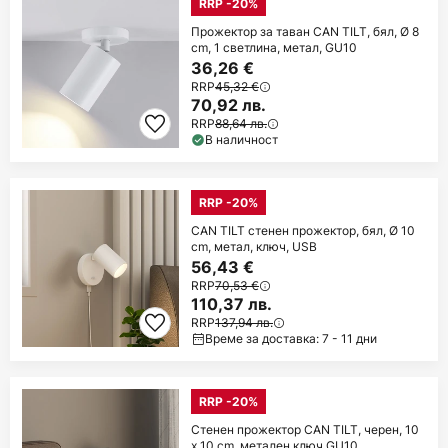
RRP -20%
Прожектор за таван CAN TILT, бял, Ø 8
cm, 1 светлина, метал, GU10
36,26 €
RRP
45,32 €
70,92 лв.
RRP
88,64 лв.
В наличност
RRP -20%
CAN TILT стенен прожектор, бял, Ø 10
cm, метал, ключ, USB
56,43 €
RRP
70,53 €
110,37 лв.
RRP
137,94 лв.
Време за доставка: 7 - 11 дни
RRP -20%
Стенен прожектор CAN TILT, черен, 10
x 10 cm, метален ключ GU10