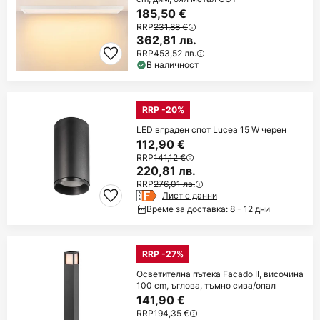
185,50 €
RRP
231,88 €
362,81 лв.
RRP
453,52 лв.
В наличност
RRP -20%
LED вграден спот Lucea 15 W черен
112,90 €
RRP
141,12 €
220,81 лв.
RRP
276,01 лв.
Лист с данни
Време за доставка: 8 - 12 дни
RRP -27%
Осветителна пътека Facado II, височина
100 cm, ъглова, тъмно сива/опал
141,90 €
RRP
194,35 €