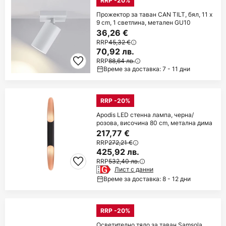
RRP -20%
Прожектор за таван CAN TILT, бял, 11 x
9 cm, 1 светлина, метален GU10
36,26 €
RRP
45,32 €
70,92 лв.
RRP
88,64 лв.
Време за доставка: 7 - 11 дни
RRP -20%
Apodis LED стенна лампа, черна/
розова, височина 80 cm, метална дима
217,77 €
RRP
272,21 €
425,92 лв.
RRP
532,40 лв.
Лист с данни
Време за доставка: 8 - 12 дни
RRP -20%
Осветително тяло за таван Samsola,