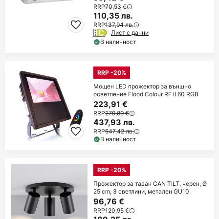
RRP
70,53 €
110,35 лв.
RRP
137,94 лв.
Лист с данни
В наличност
RRP -20%
Мощен LED прожектор за външно
осветление Flood Colour RF II 60 RGB
223,91 €
RRP
279,89 €
437,93 лв.
RRP
547,42 лв.
В наличност
RRP -20%
Прожектор за таван CAN TILT, черен, Ø
25 cm, 3 светлини, метален GU10
96,76 €
RRP
120,95 €