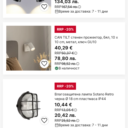
134,03 лв.
RRP
167,54 лв.
Време за доставка: 7 - 11 дни
RRP -20%
CAN TILT стенен прожектор, бял, 10 x
10 cm, метал, ключ GU10
40,29 €
RRP
50,37 €
78,80 лв.
RRP
98,52 лв.
В наличност
RRP -20%
Влагозащитена лампа Sotano Retro
черна Ø 18 cm пластмаса IP44
10,44 €
RRP
13,05 €
20,42 лв.
RRP
25,52 лв.
Време за доставка: 7 - 11 дни