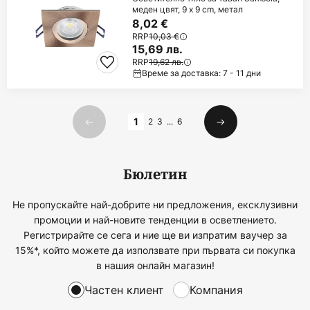
меден цвят, 9 x 9 cm, метал
8,02 €
RRP
10,03 €
15,69 лв.
RRP
19,62 лв.
Време за доставка: 7 - 11 дни
Страница
1
2
3
...
6
Предишна
Следваща
Бюлетин
Не пропускайте най-добрите ни предложения, ексклузивни
промоции и най-новите тенденции в осветлението.
Регистрирайте се сега и ние ще ви изпратим ваучер за
15%*, който можете да използвате при първата си покупка
в нашия онлайн магазин!
Частен клиент
Компания