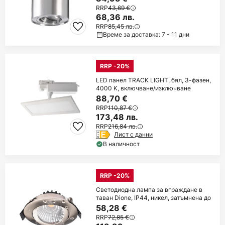
RRP
43,69 €
68,36 лв.
RRP
85,45 лв.
Време за доставка: 7 - 11 дни
RRP -20%
LED панел TRACK LIGHT, бял, 3-фазен,
4000 K, включване/изключване
88,70 €
RRP
110,87 €
173,48 лв.
RRP
216,84 лв.
Лист с данни
В наличност
RRP -20%
Светодиодна лампа за вграждане в
таван Dione, IP44, никел, затъмнена до
58,28 €
RRP
72,85 €