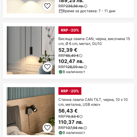
189,25 лв.
RRP
236,56 лв.
Време за доставка: 7 - 11 дни
RRP -20%
Висяща лампа CAN, черна, височина 15
cm, Ø 6 cm, метал, GU10
52,39 €
RRP
65,49 €
102,47 лв.
RRP
128,09 лв.
В наличност
RRP -20%
Стенна лампа CAN TILT, черна, 10 x 10
cm, метална, USB ключ
56,43 €
RRP
70,53 €
110,37 лв.
RRP
137,94 лв.
В наличност