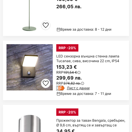
266,05 лв.
Време за доставка: 8 - 12 дни
RRP -20%
LED сензорна външна стенна лампа
Tucanae, сива, височина 22 cm, IP54
153,23 €
RRP
191,54 €
299,69 лв.
RRP
374,62 лв.
Лист с данни
Време за доставка: 7 - 11 дни
RRP -20%
Прожектор за таван Bengala, сребърен,
Ø 9,6 cm, въртящ се и завъртащ се
34,95 €