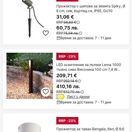
Прожектор с шипове за земята Spiky, Ø
6 cm, сив, въртящ се, IP65, GU10
31,06 €
RRP
38,83 €
60,75 лв.
RRP
75,94 лв.
Време за доставка: 7 - 11 дни
RRP -20%
LED осветление за пътеки Lerna 1000
тъмно сиво Височина 100 cm 7,4 W
CCT
209,71 €
RRP
262,14 €
410,16 лв.
RRP
512,70 лв.
Лист с данни
Време за доставка: 7 - 11 дни
RRP -20%
Прожектор за таван Bengala, бял, Ø 9,6