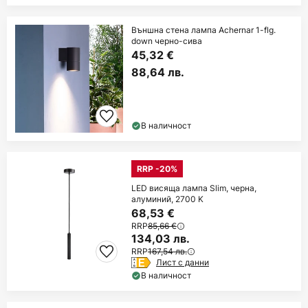
Външна стена лампа Achernar 1-flg.
down черно-сива
45,32 €
88,64 лв.
В наличност
RRP -20%
LED висяща лампа Slim, черна,
алуминий, 2700 K
68,53 €
RRP
85,66 €
134,03 лв.
RRP
167,54 лв.
Лист с данни
В наличност