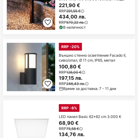
221,90 €
RRP
291,55 €
434,00 лв.
RRP
570,22 лв.
В наличност
RRP -20%
Външно стенно осветление Facado II,
сиво/опал, Ø 11 cm, IP65, метал
100,80 €
RRP
126,00 €
197,15 лв.
RRP
246,43 лв.
Време за доставка: 7 - 11 дни
RRP -8%
LED панел Basic 62x62 cm 3.000 K
68,90 €
RRP
75,58 €
134,76 лв.