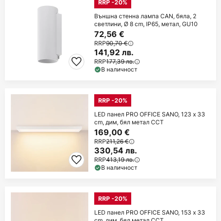
RRP -20%
Външна стенна лампа CAN, бяла, 2
светлини, Ø 8 cm, IP65, метал, GU10
72,56 €
RRP
90,70 €
141,92 лв.
RRP
177,39 лв.
В наличност
RRP -20%
LED панел PRO OFFICE SANO, 123 x 33
cm, дим, бял метал CCT
169,00 €
RRP
211,26 €
330,54 лв.
RRP
413,19 лв.
В наличност
RRP -20%
LED панел PRO OFFICE SANO, 153 x 33
cm, дим, бял метал CCT