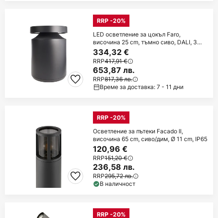
RRP -20%
LED осветление за цокъл Faro,
височина 25 cm, тъмно сиво, DALI, 3
000K
334,32 €
RRP
417,91 €
653,87 лв.
RRP
817,36 лв.
Време за доставка: 7 - 11 дни
RRP -20%
Осветление за пътеки Facado II,
височина 65 cm, сиво/дим, Ø 11 cm, IP65
120,96 €
RRP
151,20 €
236,58 лв.
RRP
295,72 лв.
В наличност
RRP -20%