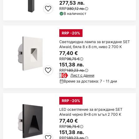
277,53 лв.
RRP
380,12 лв.
В наличност
RRP -20%
Светодиодна лампа за вграждане SET
Alwaid, бяла 8 x 8 cm, ниво 2 700 K
77,40 €
RRP
96,75 €
151,38 лв.
RRP
189,23 лв.
Лист с данни
Време за доставка: 7 - 11 дни
RRP -20%
LED осветление за вграждане SET
Alwaid черно 8x8 cm ъгъл 2 700 K
77,40 €
RRP
96,75 €
151,38 лв.
RRP
189,23 лв.