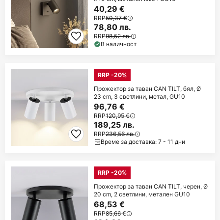
40,29 €
RRP
50,37 €
78,80 лв.
RRP
98,52 лв.
В наличност
RRP -20%
Прожектор за таван CAN TILT, бял, Ø
23 cm, 3 светлини, метал, GU10
96,76 €
RRP
120,95 €
189,25 лв.
RRP
236,56 лв.
Време за доставка: 7 - 11 дни
RRP -20%
Прожектор за таван CAN TILT, черен, Ø
20 cm, 2 светлини, метален GU10
68,53 €
RRP
85,66 €