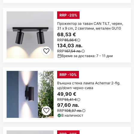
RRP -20%
Прожектор за таван CAN TILT, черен,
31 x 9 cm, 2 светлини, метален GU10
68,53 €
RRP
85,66 €
134,03 лв.
RRP
167,54 лв.
Време за доставка: 7 - 11 дни
RRP -10%
Външна стена лампа Achernar 2-flg.
up/down черно-сива
49,90 €
RRP
55,41 €
97,60 лв.
RRP
108,37 лв.
В наличност