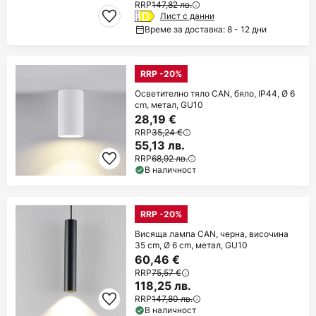
RRP
147,82 лв.
Лист с данни
Време за доставка: 8 - 12 дни
RRP -20%
Осветително тяло CAN, бяло, IP44, Ø 6
cm, метал, GU10
28,19 €
RRP
35,24 €
55,13 лв.
RRP
68,92 лв.
В наличност
RRP -20%
Висяща лампа CAN, черна, височина
35 cm, Ø 6 cm, метал, GU10
60,46 €
RRP
75,57 €
118,25 лв.
RRP
147,80 лв.
В наличност