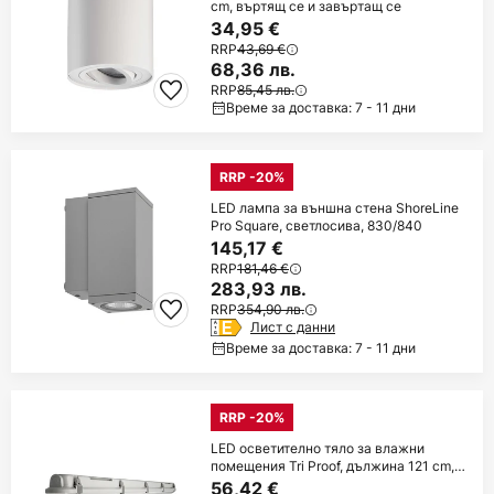
cm, въртящ се и завъртащ се
34,95 €
RRP
43,69 €
68,36 лв.
RRP
85,45 лв.
Време за доставка: 7 - 11 дни
RRP -20%
LED лампа за външна стена ShoreLine
Pro Square, светлосива, 830/840
145,17 €
RRP
181,46 €
283,93 лв.
RRP
354,90 лв.
Лист с данни
Време за доставка: 7 - 11 дни
RRP -20%
LED осветително тяло за влажни
помещения Tri Proof, дължина 121 cm,
20 W, 4000 K
56,42 €