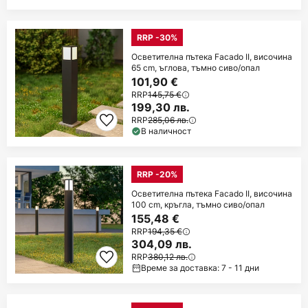
RRP -30%
Осветителна пътека Facado II, височина
65 cm, ъглова, тъмно сиво/опал
101,90 €
RRP
145,75 €
199,30 лв.
RRP
285,06 лв.
В наличност
RRP -20%
Осветителна пътека Facado II, височина
100 cm, кръгла, тъмно сиво/опал
155,48 €
RRP
194,35 €
304,09 лв.
RRP
380,12 лв.
Време за доставка: 7 - 11 дни