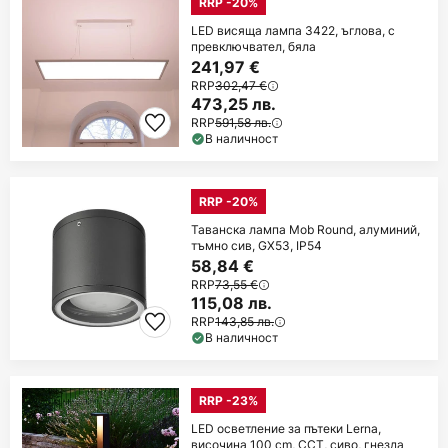
RRP -20%
LED висяща лампа 3422, ъглова, с
превключвател, бяла
241,97 €
RRP
302,47 €
473,25 лв.
RRP
591,58 лв.
В наличност
RRP -20%
Таванска лампа Mob Round, алуминий,
тъмно сив, GX53, IP54
58,84 €
RRP
73,55 €
115,08 лв.
RRP
143,85 лв.
В наличност
RRP -23%
LED осветление за пътеки Lerna,
височина 100 cm, CCT, сиво, гнезда