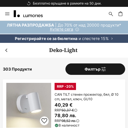
Безплатна доставка над 92 €.
Прескачане
към
съдържанието
ене
| До 70% от над 20000 продукти*
ЛЯТНА РАЗПРОДАЖБА
Купете сега
и спестете 15%
Регистрирайте се за бюлетина
Deko-Light
303 Продукти
Филтър
RRP -20%
CAN TILT стенен прожектор, бял, Ø 10
cm, метал, ключ, GU10
40,29 €
RRP
50,37 €
78,80 лв.
RRP
98,52 лв.
В наличност