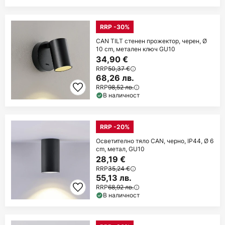
RRP -30%
CAN TILT стенен прожектор, черен, Ø
10 cm, метален ключ GU10
34,90 €
RRP
50,37 €
68,26 лв.
RRP
98,52 лв.
В наличност
RRP -20%
Осветително тяло CAN, черно, IP44, Ø 6
cm, метал, GU10
28,19 €
RRP
35,24 €
55,13 лв.
RRP
68,92 лв.
В наличност