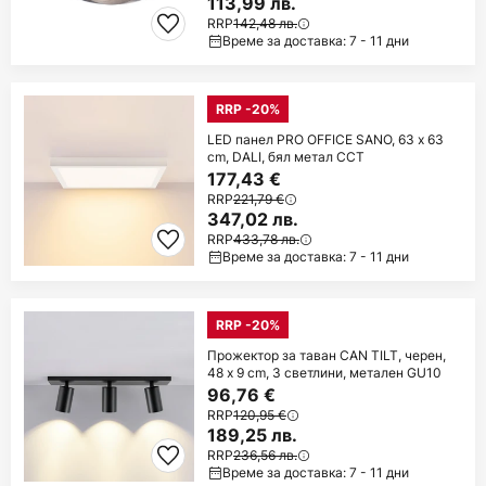
113,99 лв.
RRP
142,48 лв.
Време за доставка: 7 - 11 дни
RRP -20%
LED панел PRO OFFICE SANO, 63 x 63
cm, DALI, бял метал CCT
177,43 €
RRP
221,79 €
347,02 лв.
RRP
433,78 лв.
Време за доставка: 7 - 11 дни
RRP -20%
Прожектор за таван CAN TILT, черен,
48 x 9 cm, 3 светлини, метален GU10
96,76 €
RRP
120,95 €
189,25 лв.
RRP
236,56 лв.
Време за доставка: 7 - 11 дни