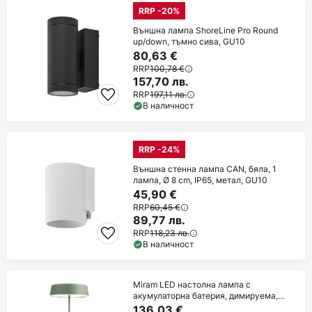
RRP -20%
Външна лампа ShoreLine Pro Round
up/down, тъмно сива, GU10
80,63 €
RRP
100,78 €
157,70 лв.
RRP
197,11 лв.
В наличност
RRP -24%
Външна стенна лампа CAN, бяла, 1
лампа, Ø 8 cm, IP65, метал, GU10
45,90 €
RRP
60,45 €
89,77 лв.
RRP
118,23 лв.
В наличност
Miram LED настолна лампа с
акумулаторна батерия, димируема,
зелена
136,03 €