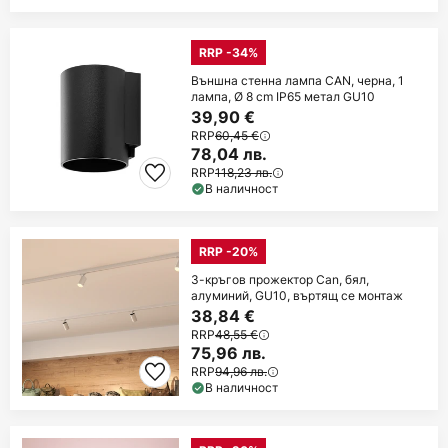
RRP -34%
Външна стенна лампа CAN, черна, 1
лампа, Ø 8 cm IP65 метал GU10
39,90 €
RRP
60,45 €
78,04 лв.
RRP
118,23 лв.
В наличност
RRP -20%
3-кръгов прожектор Can, бял,
алуминий, GU10, въртящ се монтаж
38,84 €
RRP
48,55 €
75,96 лв.
RRP
94,96 лв.
В наличност