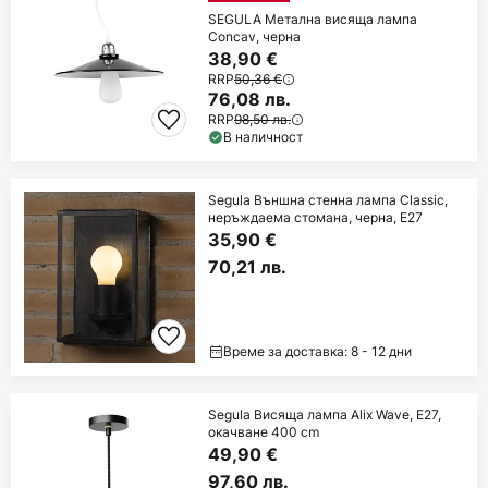
SEGULA Метална висяща лампа
Concav, черна
38,90 €
RRP
50,36 €
76,08 лв.
RRP
98,50 лв.
В наличност
Segula Външна стенна лампа Classic,
неръждаема стомана, черна, E27
35,90 €
70,21 лв.
Време за доставка: 8 - 12 дни
Segula Висяща лампа Alix Wave, E27,
окачване 400 cm
49,90 €
97,60 лв.