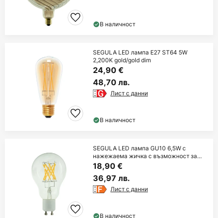
В наличност
SEGULA LED лампа E27 ST64 5W
2,200K gold/gold dim
24,90 €
48,70 лв.
Лист с данни
В наличност
SEGULA LED лампа GU10 6,5W с
нажежаема жичка с възможност за
димиране 2 700К
18,90 €
36,97 лв.
Лист с данни
В наличност