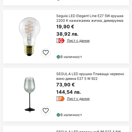
Segula LED Elegant Line E27 5W крушка
2200 K нажежаема жичка, димируема
19,90 €
38,92 лв.
Лист с данни
В наличност
SEGULA LED крушка Плаваща червено
вино димна E27 5 W 922
73,90 €
144,54 лв.
Лист с данни
В наличност
SEGULA LED плаващ куб 86 E27 4,5W