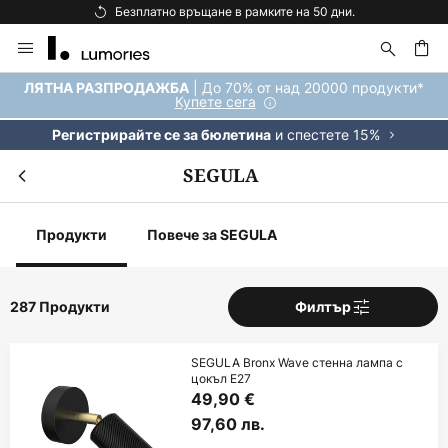
Безплатна доставка над 92 €.
Прескачане
към
съдържанието
ене
| До 70% от над 20000 продукти*
ЛЯТНА РАЗПРОДАЖБА
Купете сега
и спестете 15%
Регистрирайте се за бюлетина
SEGULA
Продукти
Повече за SEGULA
287 Продукти
Филтър
SEGULA Bronx Wave стенна лампа с
цокъл E27
49,90 €
97,60 лв.