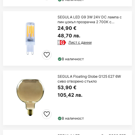
SEGULA LED G9 3W 24V DC лампа с
пин цокъл прозрачна 2 700K с
възможност за
24,90 €
48,70 лв.
Лист с данни
В наличност
SEGULA Floating Globe G125 E27 6W
сиво отворено стъкло
53,90 €
105,42 лв.
В наличност