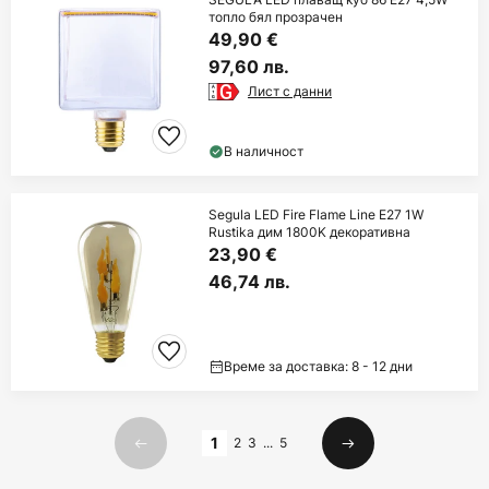
топло бял прозрачен
49,90 €
97,60 лв.
Лист с данни
В наличност
Segula LED Fire Flame Line E27 1W
Rustika дим 1800K декоративна
23,90 €
46,74 лв.
Време за доставка: 8 - 12 дни
Страница
1
2
3
...
5
Предишна
Следваща