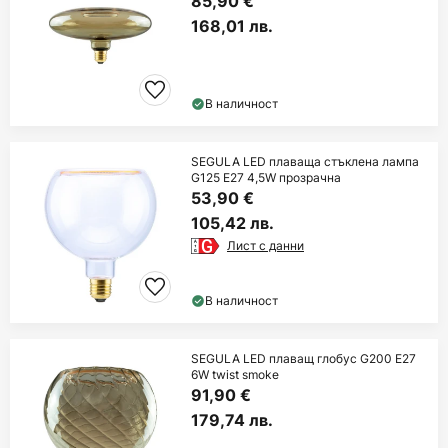
85,90 €
168,01 лв.
В наличност
SEGULA LED плаваща стъклена лампа
G125 E27 4,5W прозрачна
53,90 €
105,42 лв.
Лист с данни
В наличност
SEGULA LED плаващ глобус G200 E27
6W twist smoke
91,90 €
179,74 лв.