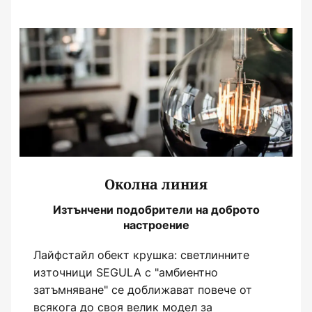
Околна линия
Изтънчени подобрители на доброто
настроение
Лайфстайл обект крушка: светлинните
източници SEGULA с "амбиентно
затъмняване" се доближават повече от
всякога до своя велик модел за