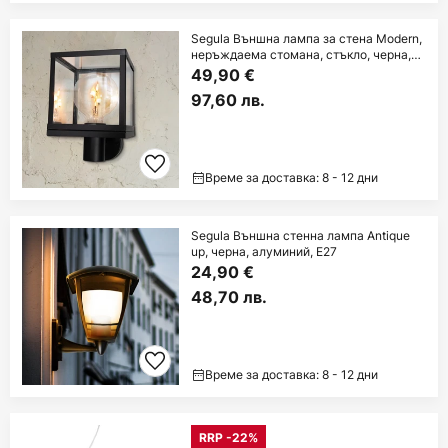
Segula Външна лампа за стена Modern,
неръждаема стомана, стъкло, черна,
E27
49,90 €
97,60 лв.
Време за доставка: 8 - 12 дни
Segula Външна стенна лампа Antique
up, черна, алуминий, E27
24,90 €
48,70 лв.
Време за доставка: 8 - 12 дни
RRP -22%