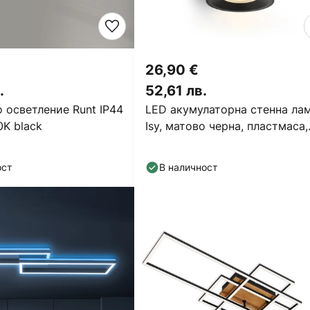
26,90 €
.
52,61 лв.
 осветление Runt IP44
LED акумулаторна стенна ла
0K black
Isy, матово черна, пластмаса,
3000 K
ост
В наличност