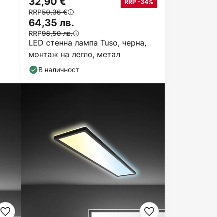
32,90 €
RRP -34%
RRP
50,36 €
64,35 лв.
RRP
98,50 лв.
LED стенна лампа Tuso, черна,
монтаж на легло, метал
В наличност