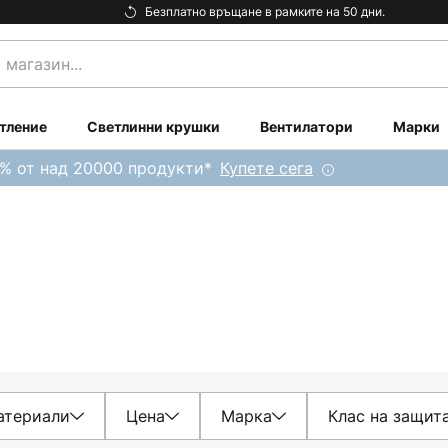
Безплатно връщане в рамките на 50 дни.
тление
Светлинни крушки
Вентилатори
Марки
0% от над 20000 продукти*
Купете сега
атериали
Цена
Марка
Клас на защит