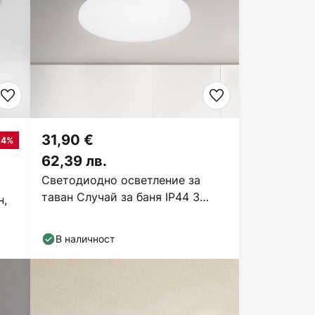
31,90 €
14%
62,39 лв.
Светодиодно осветление за
таван Случай за баня IP44 3
н,
000K Ø 40cm
В наличност