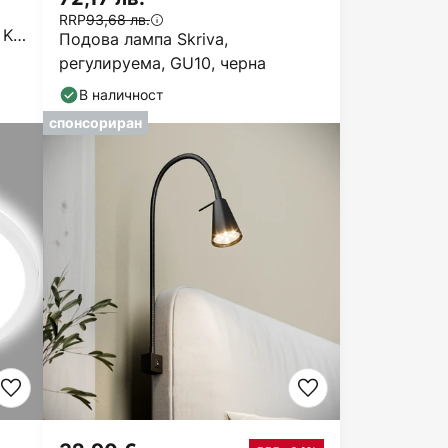
RRP
93,68 лв.
 K
Подова лампа Skriva,
регулируема, GU10, черна
В наличност
спонсориран