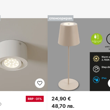
спонсориран
24,90 €
RRP -31%
48,70 лв.
.