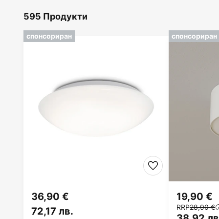
595 Продукти
спонсориран
спонсориран
36,90 €
19,90 €
RRP
28,90 €
72,17 лв.
38,92 лв