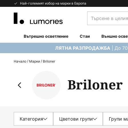
Прескачане
Най-големият избор на марки в Европа
към
Търсене
съдържанието
в
целия
магазин...
Вътрешно осветление
Стаи
Външно осве
| До 7
ЛЯТНА РАЗПРОДАЖБА
Начало
Марки
Briloner
Briloner
Категория
Цветови групи
Групи м