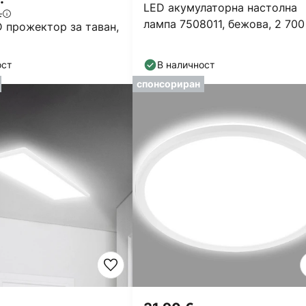
LED акумулаторна настолна
.
лампа 7508011, бежова, 2 700
 прожектор за таван,
IP44 сензорен димер
ост
В наличност
спонсориран