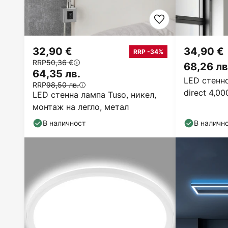
32,90 €
34,90 €
RRP -34%
RRP
50,36 €
68,26 лв
64,35 лв.
LED стенно
RRP
98,50 лв.
direct 4,00
LED стенна лампа Tuso, никел,
монтаж на легло, метал
В наличност
В наличн