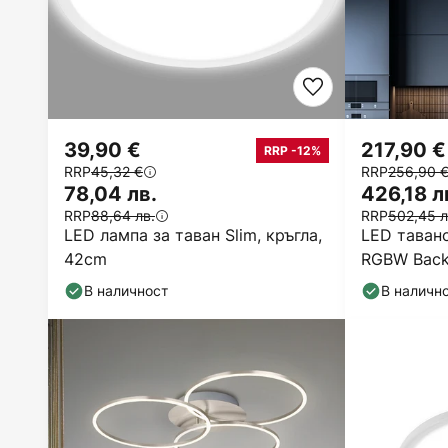
39,90 €
217,90 €
RRP -12%
RRP
45,32 €
RRP
256,90 
78,04 лв.
426,18 л
RRP
88,64 лв.
RRP
502,45 л
LED лампа за таван Slim, кръгла,
LED таванс
42cm
RGBW Backl
В наличност
В наличн