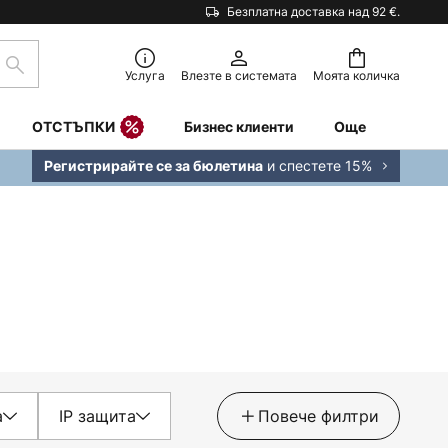
Безплатна доставка над 92 €.
Търсене
Услуга
Влезте в системата
Моята количка
ОТСТЪПКИ
Бизнес клиенти
Още
и спестете 15%
Регистрирайте се за бюлетина
а
IP защита
Повече филтри