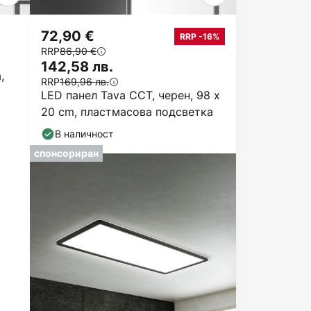
72,90 €
RRP -16%
RRP
86,90 €
142,58 лв.
,
RRP
169,96 лв.
LED панел Tava CCT, черен, 98 x
20 cm, пластмасова подсветка
В наличност
спонсориран