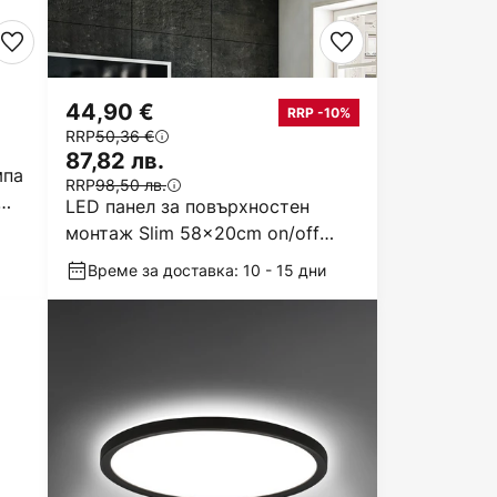
44,90 €
RRP -10%
RRP
50,36 €
87,82 лв.
мпа
RRP
98,50 лв.
LED панел за повърхностен
монтаж Slim 58x20cm on/off
4,000K black
Време за доставка: 10 - 15 дни