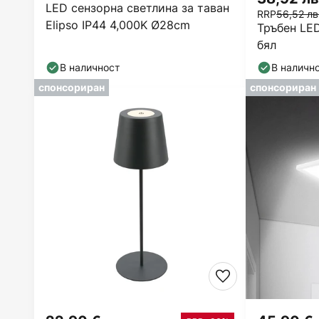
LED сензорна светлина за таван
RRP
56,52 лв
Elipso IP44 4,000K Ø28cm
Тръбен LED
бял
В наличност
В наличн
спонсориран
спонсориран