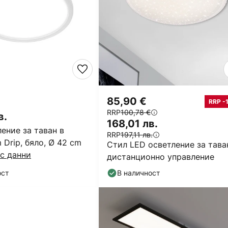
85,90 €
RRP -
RRP
100,78 €
в.
168,01 лв.
ение за таван в
RRP
197,11 лв.
m Drip, бяло, Ø 42 cm
Стил LED осветление за тава
с данни
дистанционно управление
ост
В наличност