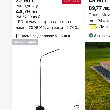
22,90 €
45,90 €
RRP -28%
RRP
31,90 €
89,77 лв
44,79 лв.
Панел Move
RRP
62,39 лв.
cm, IP44, 
LED акумулаторна настолна
Лист 
лампа 7508015, антрацит 2 700 K
IP44 Touchdim
В наличн
Време за доставка: 5 - 8 дни
спонсориран