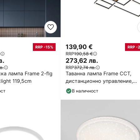
139,90 €
RRP -15%
RRP -
€
RRP
190,58 €
в.
273,62 лв.
в.
RRP
372,74 лв.
ка лампа Frame 2-flg
Таванна лампа Frame CCT,
ight 119,5cm
дистанционно управление,
черно/дърво
ост
В наличност