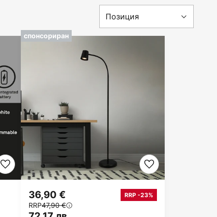
спонсориран
36,90 €
RRP -23%
RRP
47,90 €
72,17 лв.