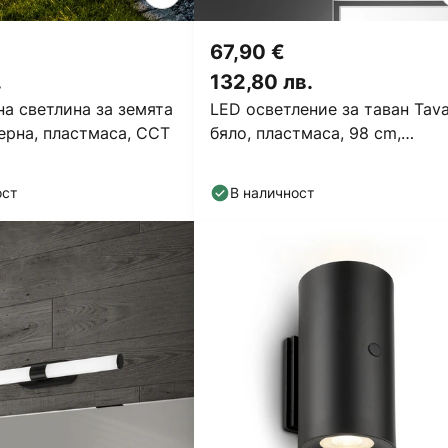
67,90 €
.
132,80 лв.
а светлина за земята
LED осветление за таван Tava
ерна, пластмаса, CCT
бяло, пластмаса, 98 cm,
подсветка
ост
В наличност