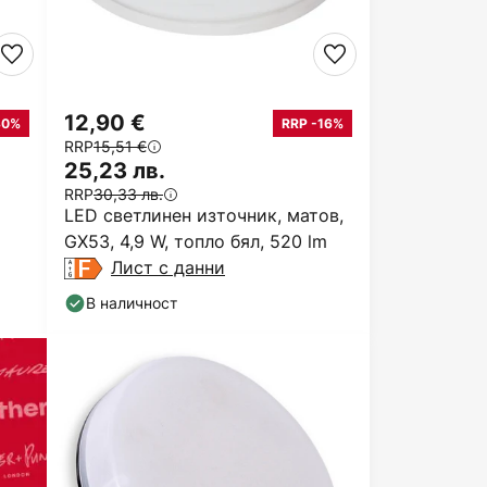
12,90 €
30%
RRP -16%
RRP
15,51 €
25,23 лв.
RRP
30,33 лв.
LED светлинен източник, матов,
GX53, 4,9 W, топло бял, 520 lm
Лист с данни
В наличност