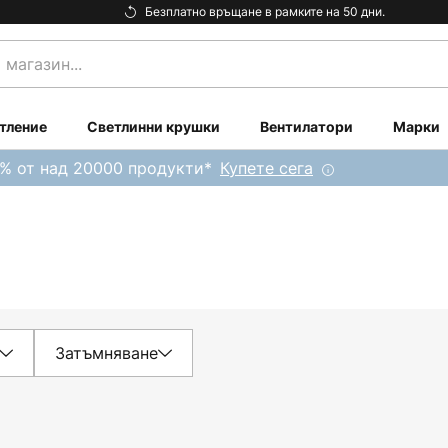
Безплатно връщане в рамките на 50 дни.
тление
Светлинни крушки
Вентилатори
Марки
0% от над 20000 продукти*
Купете сега
Затъмняване