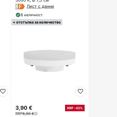
3000 K, Ø 7,5 см
Лист с данни
В наличност
+ отстъпка за количество
3,90 €
RRP -43%
RRP
6,90 €