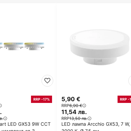
5,90 €
RRP -17%
RRP -
RRP
6,90 €
.
11,54 лв.
в.
RRP
13,50 лв.
rt LED GX53 9W CCT
LED лампа Arcchio GX53, 7 W,