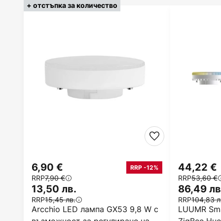
+ отстъпка за количество
6,90 €
44,22 €
RRP -12%
RRP
7,90 €
RRP
53,60 €
13,50 лв.
86,49 лв
RRP
15,45 лв.
RRP
104,83 л
Arcchio LED лампа GX53 9,8 W с
LUUMR Sma