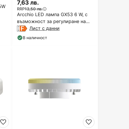
7,63 лв.
,5W
RRP
13,50 лв.
Arcchio LED лампа GX53 6 W, с
възможност за регулиране на
яркостта, 3000 K, Ø
Лист с данни
В наличност