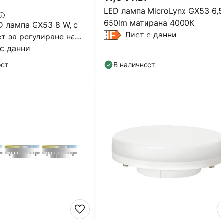
LED лампа MicroLynx GX53 6
650lm матирана 4000К
D лампа GX53 8 W, с
Лист с данни
т за регулиране на
3000 K, Ø
с данни
ост
В наличност