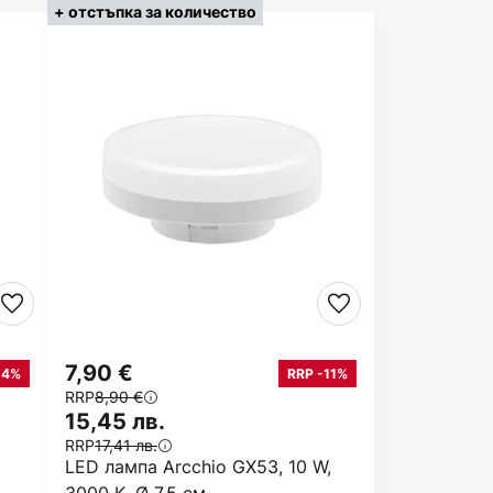
+ отстъпка за количество
7,90 €
14%
RRP -11%
RRP
8,90 €
15,45 лв.
RRP
17,41 лв.
LED лампа Arcchio GX53, 10 W,