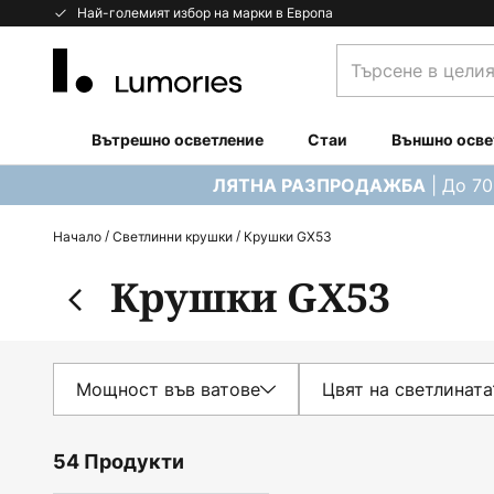
Прескачане
Най-големият избор на марки в Европа
към
Търсене
съдържанието
в
целия
магазин...
Вътрешно осветление
Стаи
Външно осве
| До 7
ЛЯТНА РАЗПРОДАЖБА
Начало
Светлинни крушки
Крушки GX53
Крушки GX53
Мощност във ватове
Цвят на светлината
54 Продукти