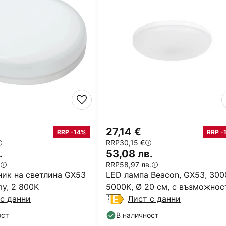
27,14 €
RRP -14%
RRP -
RRP
30,15 €
.
53,08 лв.
RRP
58,97 лв.
ник на светлина GX53
LED лампа Beacon, GX53, 300
y, 2 800K
5000K, Ø 20 см, с възможнос
с данни
за регулиране на
Лист с данни
ост
В наличност