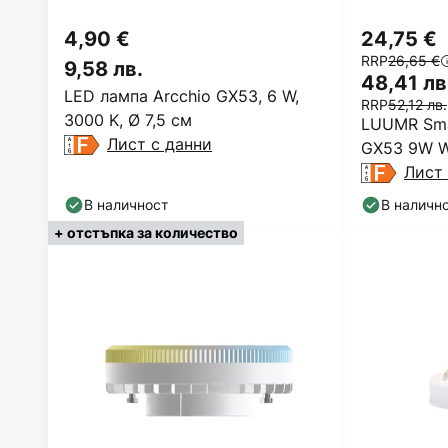
4,90 €
24,75 €
RRP
26,65 €
9,58 лв.
48,41 лв
LED лампа Arcchio GX53, 6 W,
RRP
52,12 лв.
3000 K, Ø 7,5 см
LUUMR Sma
Лист с данни
GX53 9W W
Лист 
В наличност
В наличн
+ отстъпка за количество