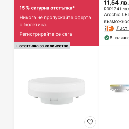
11,54 лв.
15 % сигурна отстъпка*
RRP
17,41 лв.
Arcchio LE
Никога не пропускайте оферта
възможнос
с бюлетина.
яркостта, 
Лист 
Регистрирайте се сега
В наличн
+ отстъпка за количество