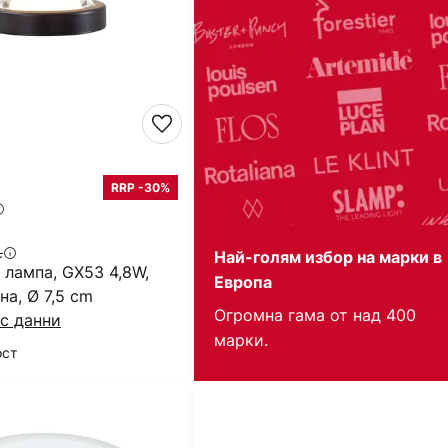
RRP -30%
.
Най-голям избор на марки в
 лампа, GX53 4,8W,
Европа
на, Ø 7,5 cm
Огромна гама от над 400
с данни
марки.
ост