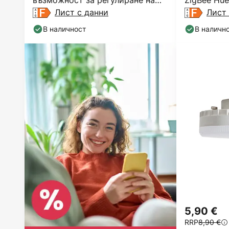
възможност за регулиране на
ZigBee Hue
яркостта 3000 K Ø
Лист с данни
Лист 
В наличност
В наличн
5,90 €
RRP
8,90 €