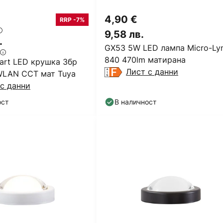
4,90 €
RRP -7%
9,58 лв.
.
GX53 5W LED лампа Micro-Ly
840 470lm матирана
rt LED крушка 3бр
Лист с данни
LAN CCT мат Tuya
с данни
ост
В наличност