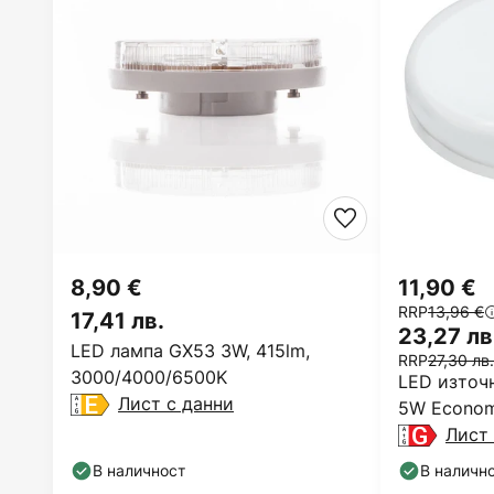
8,90 €
11,90 €
RRP
13,96 €
17,41 лв.
23,27 лв
LED лампа GX53 3W, 415lm,
RRP
27,30 лв.
3000/4000/6500K
LED източ
Лист с данни
5W Econom
Лист 
В наличност
В наличн