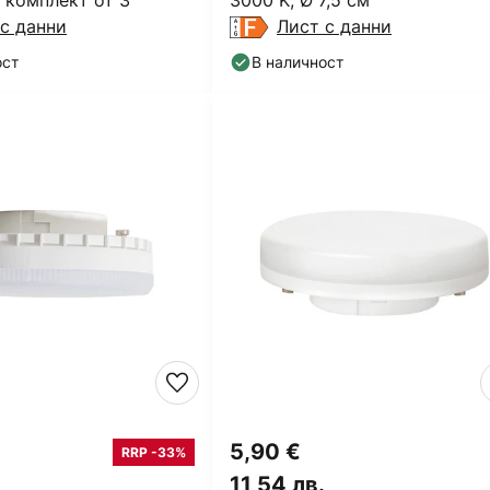
 комплект от 3
3000 K, Ø 7,5 см
с данни
Лист с данни
ост
В наличност
5,90 €
RRP -33%
11,54 лв.