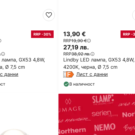
13,90 €
RRP -30%
RRP -
RRP
19,90 €
27,19 лв.
.
RRP
38,92 лв.
 лампа, GX53 4,8W,
Lindby LED лампа, GX53 4,8W,
а, Ø 7,5 cm
4200K, черна, Ø 7,5 cm
с данни
Лист с данни
ост
В наличност