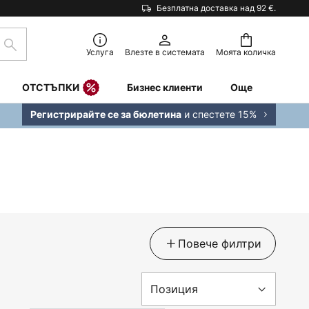
Безплатна доставка над 92 €.
Търсене
Услуга
Влезте в системата
Моята количка
ОТСТЪПКИ
Бизнес клиенти
Още
и спестете 15%
Регистрирайте се за бюлетина
Повече филтри