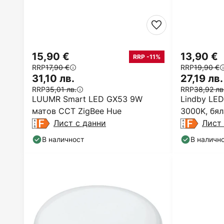
15,90 €
13,90 €
RRP -11%
RRP
17,90 €
RRP
19,90 €
31,10 лв.
27,19 лв.
RRP
35,01 лв.
RRP
38,92 лв
LUUMR Smart LED GX53 9W
Lindby LED
матов CCT ZigBee Hue
3000K, бял
Лист с данни
Лист 
В наличност
В наличн