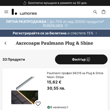
Безплатно връщане в рамките на 50 дни.
Прескачане
към
съдържанието
ене
| До 70% от над 20000 продукти*
ЛЯТНА РАЗПРОДАЖБА
Купете сега
и спестете 15%
Регистрирайте се за бюлетина
Аксесоари Paulmann Plug & Shine
33 Продукти
Филтър
Paulmann профил 94216 за Plug & Shine
Neon-Stripe
15,62 €
30,55 лв.
В наличност