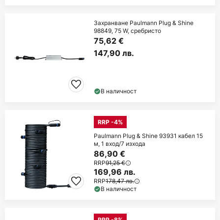
Захранване Paulmann Plug & Shine
98849, 75 W, сребристо
75,62 €
147,90 лв.
В наличност
RRP -4%
Paulmann Plug & Shine 93931 кабел 15
м, 1 вход/7 изхода
86,90 €
RRP
91,25 €
169,96 лв.
RRP
178,47 лв.
В наличност
RRP -8%