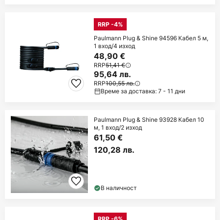
RRP -4%
Paulmann Plug & Shine 94596 Кабел 5 м,
1 вход/4 изход
48,90 €
RRP
51,41 €
95,64 лв.
RRP
100,55 лв.
Време за доставка: 7 - 11 дни
Paulmann Plug & Shine 93928 Кабел 10
м, 1 вход/2 изход
61,50 €
120,28 лв.
В наличност
RRP -6%