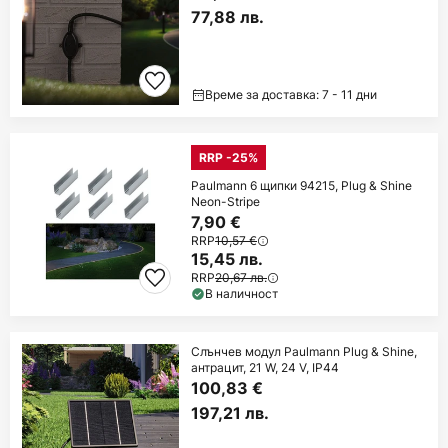
77,88 лв.
Време за доставка: 7 - 11 дни
RRP -25%
Paulmann 6 щипки 94215, Plug & Shine
Neon-Stripe
7,90 €
RRP
10,57 €
15,45 лв.
RRP
20,67 лв.
В наличност
Слънчев модул Paulmann Plug & Shine,
антрацит, 21 W, 24 V, IP44
100,83 €
197,21 лв.