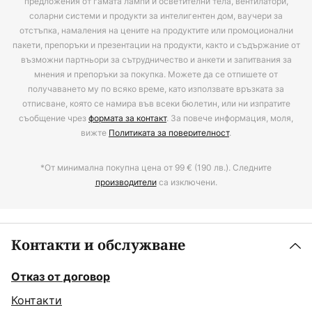
предложения от гамата лампи и осветителни тела, вентилатори,
соларни системи и продукти за интелигентен дом, ваучери за
отстъпка, намаления на цените на продуктите или промоционални
пакети, препоръки и презентации на продукти, както и съдържание от
възможни партньори за сътрудничество и анкети и запитвания за
мнения и препоръки за покупка. Можете да се отпишете от
получаването му по всяко време, като използвате връзката за
отписване, която се намира във всеки бюлетин, или ни изпратите
съобщение чрез
формата за контакт
. За повече информация, моля,
вижте
Политиката за поверителност
.
*От минимална покупна цена от 99 € (190 лв.). Следните
производители
са изключени.
Контакти и обслужване
Отказ от договор
Контакти