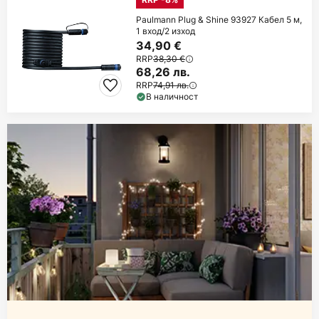
Paulmann Plug & Shine 93927 Кабел 5 м,
1 вход/2 изход
34,90 €
RRP
38,30 €
68,26 лв.
RRP
74,91 лв.
В наличност