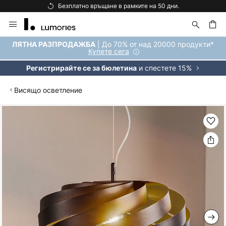
Безплатно връщане в рамките на 50 дни.
Прескачане
към
съдържанието
ене
| До 70% от над 20000 продукти*
ЛЯТНА РАЗПРОДАЖБА
Купете сега
и спестете 15%
Регистрирайте се за бюлетина
Висящо осветление
Преминете
към
края
на
галерията
на
изображенията