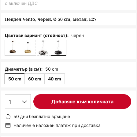
снимки
с включен ДДС
Пендел Vento, черен, Ø 50 cm, метал, E27
черен
Цветови вариант (стойност):
50 cm
Диаметър (в см):
50 cm
60 cm
40 cm
1
Добавяне към количката
50 дни безплатно връщане
Наличен е наложен платеж при доставка