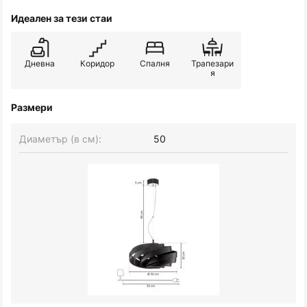
Идеален за тези стаи
Дневна
Коридор
Спалня
Трапезари
я
Размери
Диаметър (в см):
50