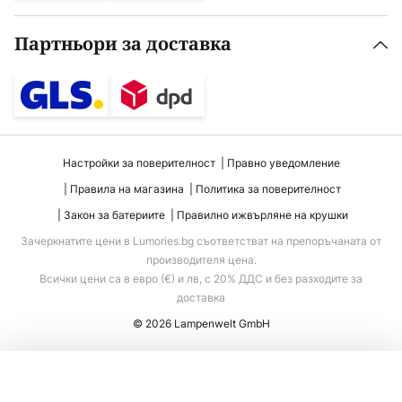
Партньори за доставка
Настройки за поверителност
Правно уведомление
Правила на магазина
Политика за поверителност
Закон за батериите
Правилно ижвърляне на крушки
Зачеркнатите цени в Lumories.bg съответстват на препоръчаната от
производителя цена.
Всички цени са в евро (€) и лв, с 20% ДДС и без разходите за
доставка
© 2026 Lampenwelt GmbH
Добавяне към количката