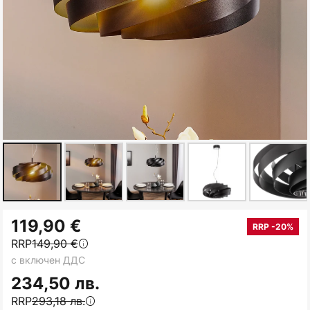
Преминете
119,90 €
към
RRP -20%
RRP
149,90 €
началото
с включен ДДС
на
галерия
234,50 лв.
със
RRP
293,18 лв.