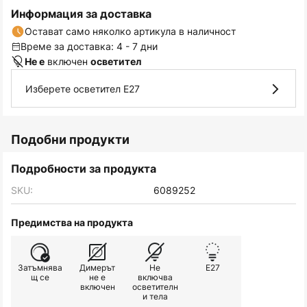
Информация за доставка
Остават само няколко артикула в наличност
Време за доставка: 4 - 7 дни
включен
Не е
осветител
Изберете осветител E27
Подобни продукти
Подробности за продукта
SKU:
6089252
Предимства на продукта
Затъмнява
Димерът
Не
E27
щ се
не е
включва
включен
осветителн
и тела