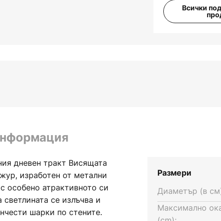
Всички по
про
информация
ния дневен тракт Висящата
Размери
ажур, изработен от метални
 с особено атрактивното си
Диаметър (в см)
 светлината се излъчва и
Максимално ок
нчести шарки по стените.
(cm):