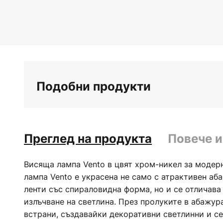
Преминете
към
началото
на
галерия
със
снимки
Подобни продукти
Преглед на продукта
Повече 
Висяща лампа Vento в цвят хром-никел за модер
лампа Vento е украсена не само с атрактивен аб
ленти със спираловидна форма, но и се отличава
излъчване на светлина. През пролуките в абажура
встрани, създавайки декоративни светлинни и се