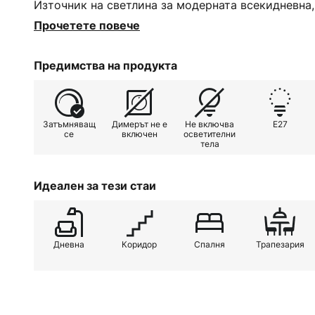
Източник на светлина за модерната всекидневна,
осветление на маса например.
Прочетете повече
Предимства на продукта
Затъмняващ
Димерът не е
Не включва
E27
се
включен
осветителни
тела
Идеален за тези стаи
Дневна
Коридор
Спалня
Трапезария