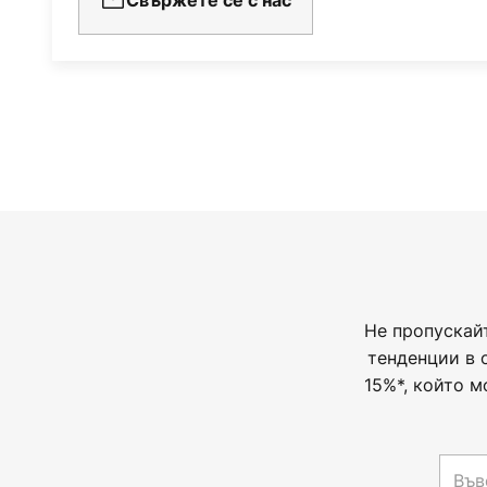
Не пропускай
тенденции в 
15%*, който м