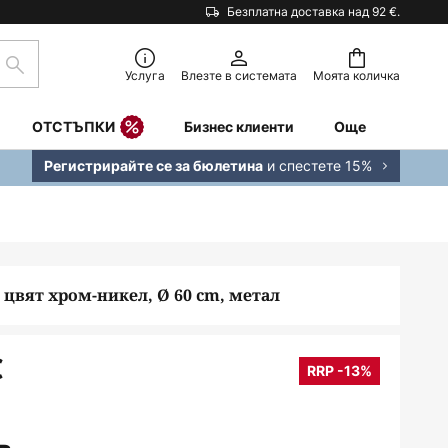
Безплатна доставка над 92 €.
Търсене
Услуга
Влезте в системата
Моята количка
ОТСТЪПКИ
Бизнес клиенти
Още
и спестете 15%
Регистрирайте се за бюлетина
 цвят хром-никел, Ø 60 cm, метал
€
RRP -13%