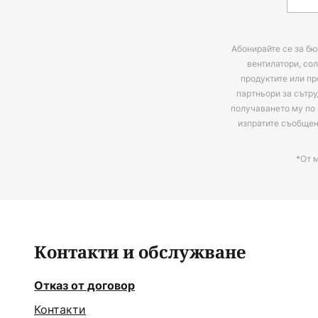
Абонирайте се за бю
вентилатори, сол
продуктите или пр
партньори за сътру
получаването му по 
изпратите съобще
*От 
Контакти и обслужване
Отказ от договор
Контакти