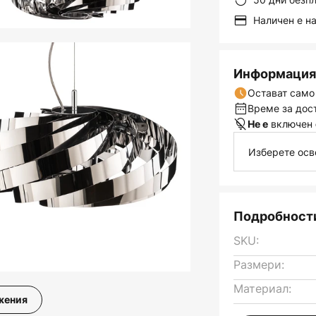
Наличен е н
Информация 
Остават само
Време за дост
включен
Не е
Изберете осв
Подробности
SKU:
Размери:
Материал:
жения