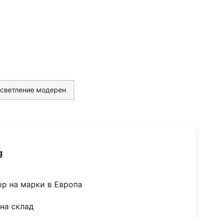
светление модерен
g
ор на марки в Европа
на склад