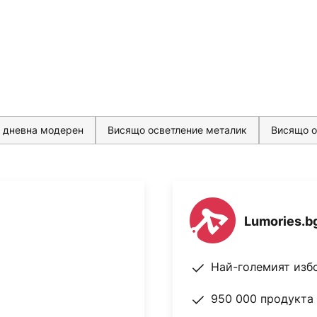
 дневна модерен
Висящо осветление металик
Висящо о
Lumories.b
Най-големият изб
950 000 продукта 