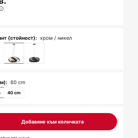
в.
хром / никел
нт (стойност):
60 cm
м):
m
40 cm
Добавяне към количката
латно връщане