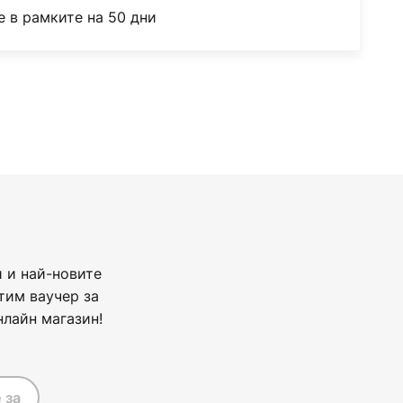
 в рамките на 50 дни
 и най-новите
тим ваучер за
нлайн магазин!
 за