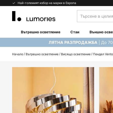
Прескачане
Най-големият избор на марки в Европа
към
Търсене
съдържанието
в
целия
магазин...
Вътрешно осветление
Стаи
Външно осве
| До 7
ЛЯТНА РАЗПРОДАЖБА
Начало
Вътрешно осветление
Висящо осветление
Пендел Vento
Преминете
към
края
на
галерията
на
изображенията