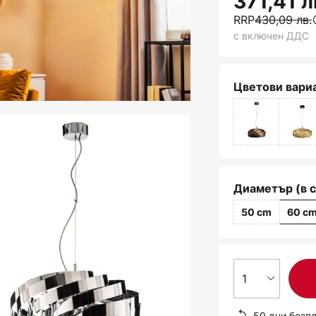
371,41 л
RRP
430,09 лв.
с включен ДДС
Цветови вариа
Диаметър (в с
50 cm
60 c
1
50 дни безп