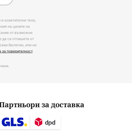
 и осветителни тела,
ения на цените на
ржание от възможни
е да се отпишете от
секи бюлетин, или ни
а за поверителност
.
чени.
Партньори за доставка