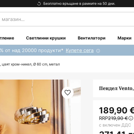
Безплатно връщане в рамките на 50 дни.
тление
Светлинни крушки
Вентилатори
Марки
0% от над 20000 продукти*
Купете сега
, цвят хром-никел, Ø 60 cm, метал
Пендел Vento,
189,90 
RRP
219,90 €
с включен ДДС