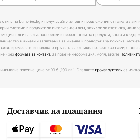
летина на Lumories.bg и получавайте изгодни предложения от гамата лампи
арни системи и продукти за интелигентен дом, ваучери за отстъпка, намал
омоционални пакети, препоръки и презентации на продукти, както и съдъ
дничество и анкети и запитвания за мнения и препоръки за покупка. Может
всяко време, като използвате връзката за отписване, която се намира във в
ние чрез
формата за контакт
. За повече информация, моля, вижте
Политикат
минимална покупна цена от 99 € (190 лв.). Следните
производители
са изклю
Доставчик на плащания