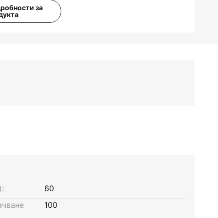
дробности за
дукта
:
60
ачване
100