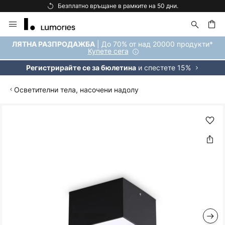
Безплатно връщане в рамките на 50 дни.
Прескачане
към
съдържанието
ене
| До 70% от над 20000 продукти*
ЛЯТНА РАЗПРОДАЖБА
Купете сега
и спестете 15%
Регистрирайте се за бюлетина
Осветителни тела, насочени надолу
Преминете
към
края
на
галерията
на
изображенията