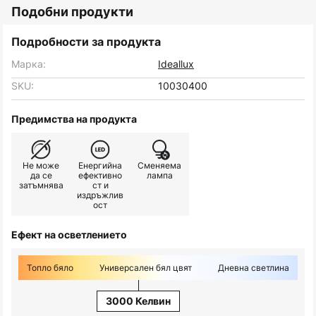
Подобни продукти
Подробности за продукта
Марка:
Ideallux
SKU:
10030400
Предимства на продукта
Не може
Енергийна
Сменяема
да се
ефективно
лампа
затъмнява
ст и
издръжлив
ост
Ефект на осветлението
Топло бяло
Универсален бял цвят
Дневна светлина
3000 Келвин