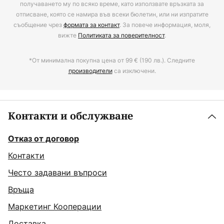
получаването му по всяко време, като използвате връзката за
отписване, която се намира във всеки бюлетин, или ни изпратите
съобщение чрез
формата за контакт
. За повече информация, моля,
вижте
Политиката за поверителност
.
*От минимална покупна цена от 99 € (190 лв.). Следните
производители
са изключени.
Контакти и обслужване
Отказ от договор
Контакти
Често задавани въпроси
Връща
Маркетинг Кооперации
Доставка