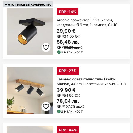
+ отстъпка за количество
RRP -14%
Arcchio прожектор Brinja, черен,
квадратен, Ø 6 cm, 1-лампов, GU10
29,90 €
RRP
34,90 €
58,48 лв.
RRP
68,26 лв.
В наличност
RRP -27%
Таванно осветително тяло Lindby
Maniva, 44 cm, 3 светлини, черно, GU10
39,90 €
RRP
54,90 €
78,04 лв.
RRP
107,38 лв.
В наличност
RRP -44%