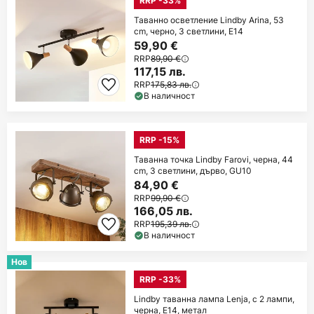
RRP -33%
Таванно осветление Lindby Arina, 53
cm, черно, 3 светлини, E14
59,90 €
RRP
89,90 €
117,15 лв.
RRP
175,83 лв.
В наличност
RRP -15%
Таванна точка Lindby Farovi, черна, 44
cm, 3 светлини, дърво, GU10
84,90 €
RRP
99,90 €
166,05 лв.
RRP
195,39 лв.
В наличност
Нов
RRP -33%
Lindby таванна лампа Lenja, с 2 лампи,
черна, E14, метал