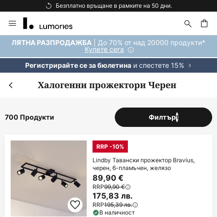
Безплатна доставка над 92 €.
Прескачане
към
съдържанието
ене
| До 70% от над 20000 продукти*
ЛЯТНА РАЗПРОДАЖБА
Купете сега
и спестете 15%
Регистрирайте се за бюлетина
Халогенни прожектори Черен
700 Продукти
Филтър
1
RRP -10%
Lindby Тавански прожектор Bravius,
черен, 6-пламъчен, желязо
89,90 €
RRP
99,90 €
175,83 лв.
RRP
195,39 лв.
В наличност