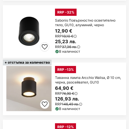
RRP -32%
Sabonis Повърхностно осветително
тяло, GU10, алуминий, черно
12,90 €
RRP
19,10 €
25,23 лв.
RRP
37,36 лв.
В наличност
+ отстъпка за количество
RRP -13%
Таванна лампа Arcchio Walisa, Ø 10 cm,
черна, разсейвател, GU10
64,90 €
RRP
74,90 €
126,93 лв.
RRP
146,49 лв.
В наличност
RRP -12%