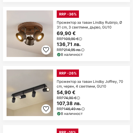
RRP -36%
Прожектор за таван Lindby Rubinjo, Ø
31 cm, 3 светлини, дърво, GU10
69,90 €
RRP
109,90 €
136,71 лв.
RRP
214,95 лв.
В наличност
RRP -26%
Прожектор за таван Lindby Joffrey, 70
cm, черен, 4 светлини, GU10
54,90 €
RRP
74,90 €
107,38 лв.
RRP
146,49 лв.
В наличност
RRP -16%