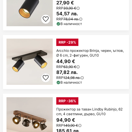
27,90 €
RRP
39,90 €
54,57 лв.
RRP
78,04 лв.
В наличност
RRP -29%
Arcchio прожектор Brinja, черен, ъглов,
Ø 6 cm, 2-фигурен, GU10
44,90 €
RRP
63,90 €
87,82 лв.
RRP
124,98 лв.
В наличност
RRP -36%
Прожектор за таван Lindby Rubinjo, 62
cm, 4 светлини, дърво, GU10
94,90 €
RRP
149,90 €
185,61 лв.