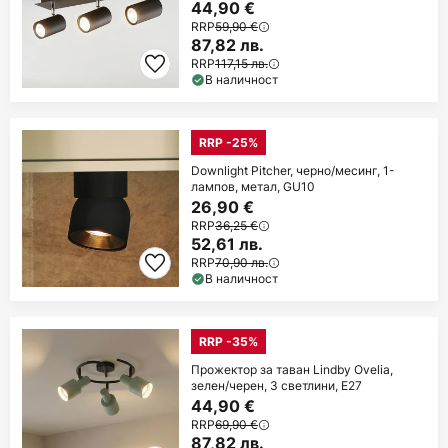
44,90 €
RRP
59,90 €
87,82 лв.
RRP
117,15 лв.
В наличност
RRP -25%
Downlight Pitcher, черно/месинг, 1-
лампов, метал, GU10
26,90 €
RRP
36,25 €
52,61 лв.
RRP
70,90 лв.
В наличност
RRP -35%
Прожектор за таван Lindby Ovelia,
зелен/черен, 3 светлини, E27
44,90 €
RRP
69,90 €
87,82 лв.