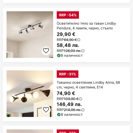
RRP -54%
Осветително тяло за таван Lindby
Pendura, 4 лампи, черно, стъкло
29,90 €
RRP
64,90 €
58,48 лв.
RRP
126,93 лв.
В наличност
RRP -31%
Таванно осветление Lindby Arina, 68
cm, черно, 4 светлини, E14
74,90 €
RRP
109,90 €
146,49 лв.
RRP
214,95 лв.
В наличност