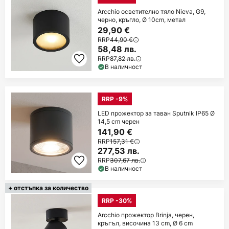
Arcchio осветително тяло Nieva, G9,
черно, кръгло, Ø 10cm, метал
29,90 €
RRP
44,90 €
58,48 лв.
RRP
87,82 лв.
В наличност
RRP -9%
LED прожектор за таван Sputnik IP65 Ø
14,5 cm черен
141,90 €
RRP
157,31 €
277,53 лв.
RRP
307,67 лв.
В наличност
+ отстъпка за количество
RRP -30%
Arcchio прожектор Brinja, черен,
кръгъл, височина 13 cm, Ø 6 cm