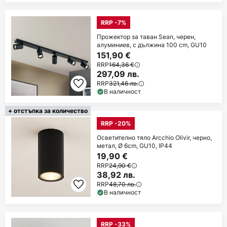
RRP -7%
Прожектор за таван Sean, черен,
алуминиев, с дължина 100 cm, GU10
151,90 €
RRP
164,36 €
297,09 лв.
RRP
321,46 лв.
В наличност
+ отстъпка за количество
RRP -20%
Осветително тяло Arcchio Olivir, черно,
метал, Ø 6cm, GU10, IP44
19,90 €
RRP
24,90 €
38,92 лв.
RRP
48,70 лв.
В наличност
RRP -33%