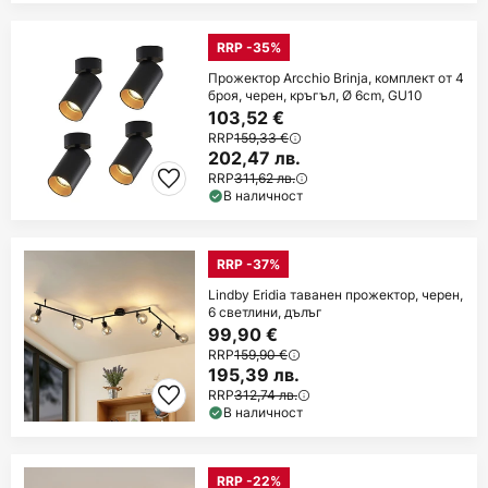
RRP -35%
Прожектор Arcchio Brinja, комплект от 4
броя, черен, кръгъл, Ø 6cm, GU10
103,52 €
RRP
159,33 €
202,47 лв.
RRP
311,62 лв.
В наличност
RRP -37%
Lindby Eridia таванен прожектор, черен,
6 светлини, дълъг
99,90 €
RRP
159,90 €
195,39 лв.
RRP
312,74 лв.
В наличност
RRP -22%