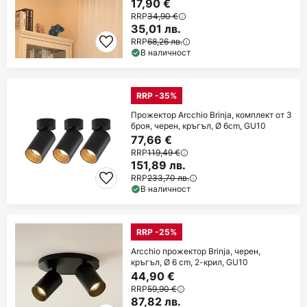
17,90 €
RRP
34,90 €
35,01 лв.
RRP
68,26 лв.
В наличност
RRP -35%
Прожектор Arcchio Brinja, комплект от 3
броя, черен, кръгъл, Ø 6cm, GU10
77,66 €
RRP
119,49 €
151,89 лв.
RRP
233,70 лв.
В наличност
RRP -25%
Arcchio прожектор Brinja, черен,
кръгъл, Ø 6 cm, 2-крил, GU10
44,90 €
RRP
59,90 €
87,82 лв.