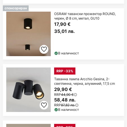
спонсориран
OSRAM тавански прожектор ROUND,
черен, Ø 8 cm, метал, GU10
17,90 €
35,01 лв.
В наличност
RRP -33%
Таванна лампа Arcchio Gesina, 2-
светлинна, черна, алуминий, 17,5 cm
29,90 €
RRP
44,90 €
58,48 лв.
RRP
87,82 лв.
В наличност