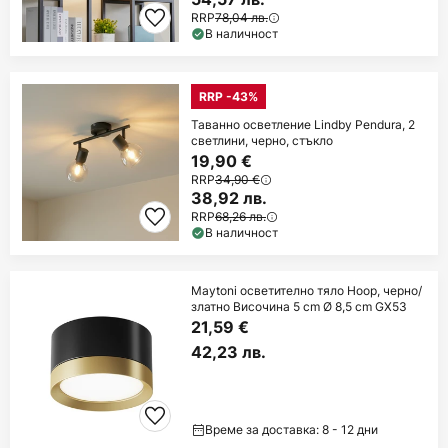
RRP
78,04 лв.
В наличност
RRP -43%
Таванно осветление Lindby Pendura, 2
светлини, черно, стъкло
19,90 €
RRP
34,90 €
38,92 лв.
RRP
68,26 лв.
В наличност
Maytoni осветително тяло Hoop, черно/
златно Височина 5 cm Ø 8,5 cm GX53
21,59 €
42,23 лв.
Време за доставка: 8 - 12 дни