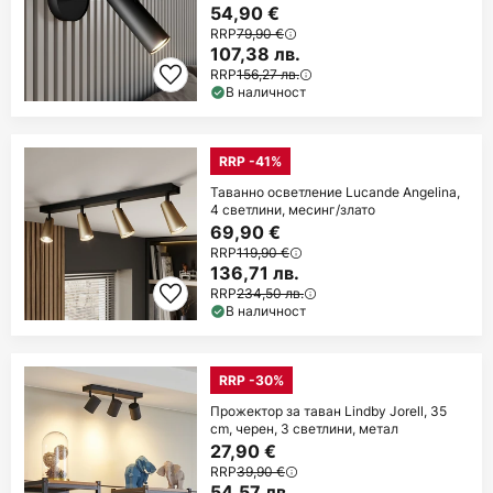
54,90 €
RRP
79,90 €
107,38 лв.
RRP
156,27 лв.
В наличност
RRP -41%
Таванно осветление Lucande Angelina,
4 светлини, месинг/злато
69,90 €
RRP
119,90 €
136,71 лв.
RRP
234,50 лв.
В наличност
RRP -30%
Прожектор за таван Lindby Jorell, 35
cm, черен, 3 светлини, метал
27,90 €
RRP
39,90 €
54,57 лв.