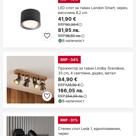
LED спот за таван Landon Smart, черен,
височина 8,2 cm
41,90 €
RRP
50,36 €
81,95 лв.
RRP
98,50 лв.
В наличност
RRP -34%
Прожектор за таван Lindby Grandesa,
35 cm, 4 светлини, дърво, метал
84,90 €
RRP
129,90 €
166,05 лв.
RRP
254,06 лв.
В наличност
RRP -31%
Стенен спот Leda 1, еднопламенен,
черен