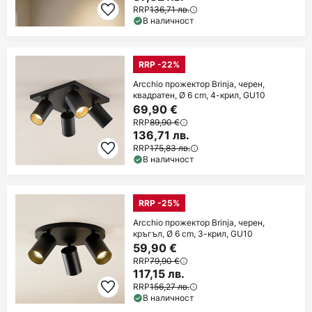
RRP
136,71 лв.
В наличност
RRP -22%
Arcchio прожектор Brinja, черен,
квадратен, Ø 6 cm, 4-крил, GU10
69,90 €
RRP
89,90 €
136,71 лв.
RRP
175,83 лв.
В наличност
RRP -25%
Arcchio прожектор Brinja, черен,
кръгъл, Ø 6 cm, 3-крил, GU10
59,90 €
RRP
79,90 €
117,15 лв.
RRP
156,27 лв.
В наличност