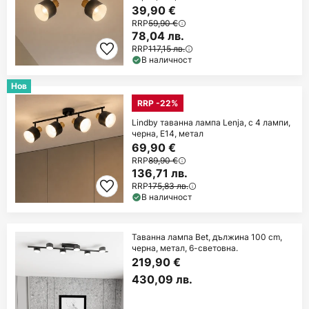
39,90 €
RRP
59,90 €
78,04 лв.
RRP
117,15 лв.
В наличност
Нов
RRP -22%
Lindby таванна лампа Lenja, с 4 лампи,
черна, E14, метал
69,90 €
RRP
89,90 €
136,71 лв.
RRP
175,83 лв.
В наличност
Таванна лампа Bet, дължина 100 cm,
черна, метал, 6-световна.
219,90 €
430,09 лв.