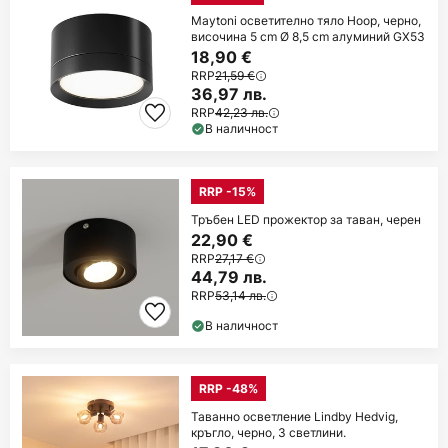
Maytoni осветително тяло Hoop, черно,
височина 5 cm Ø 8,5 cm алуминий GX53
18,90 €
RRP
21,59 €
36,97 лв.
RRP
42,23 лв.
В наличност
RRP -15%
Тръбен LED прожектор за таван, черен
22,90 €
RRP
27,17 €
44,79 лв.
RRP
53,14 лв.
В наличност
RRP -48%
Таванно осветление Lindby Hedvig,
кръгло, черно, 3 светлини.