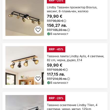
RRP -20%
Lindby Таванен прожектор Bravius,
месинг, 6-пламъчен, желязо
79,90 €
RRP
99,90 €
156,27 лв.
RRP
195,39 лв.
В наличност
RRP -45%
Таванна лампа Lindby Aylis, 4 светлини,
82 cm, черна, дърво, E14
59,90 €
RRP
109,90 €
117,15 лв.
RRP
214,95 лв.
В наличност
RRP -28%
Таванно осветление Lindby Tilen, 4
светлини, черно, метал, 125cm