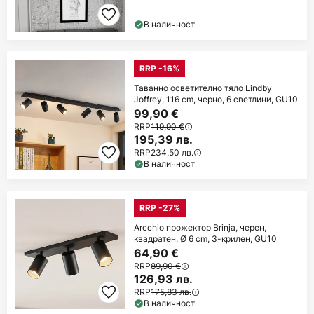
В наличност
RRP -16%
Таванно осветително тяло Lindby
Joffrey, 116 cm, черно, 6 светлини, GU10
99,90 €
RRP
119,90 €
195,39 лв.
RRP
234,50 лв.
В наличност
RRP -27%
Arcchio прожектор Brinja, черен,
квадратен, Ø 6 cm, 3-крилен, GU10
64,90 €
RRP
89,90 €
126,93 лв.
RRP
175,83 лв.
В наличност