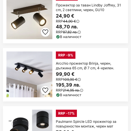
Прожектор за таван Lindby Joffrey, 31
cm, 2 светлини, черен, GU10
24,90 €
RRP
44,90 €
48,70 лв.
RRP
87,82 лв.
В наличност
RRP -9%
Arcchio прожектор Brinja, черен,
дължина 65 cm, Ø 7 cm, 4-крилен.
99,90 €
RRP
109,90 €
195,39 лв.
RRP
214,95 лв.
В наличност
RRP -17%
Paulmann Spircle LED прожектор за
повърхностен монтаж, черен мат