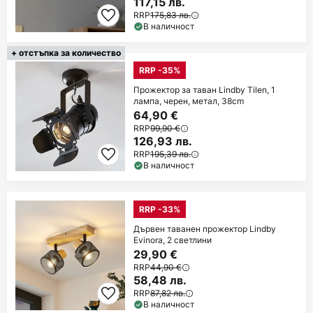
117,15 лв.
RRP
175,83 лв.
В наличност
+ отстъпка за количество
RRP -35%
Прожектор за таван Lindby Tilen, 1
лампа, черен, метал, 38cm
64,90 €
RRP
99,90 €
126,93 лв.
RRP
195,39 лв.
В наличност
RRP -33%
Дървен таванен прожектор Lindby
Evinora, 2 светлини
29,90 €
RRP
44,90 €
58,48 лв.
RRP
87,82 лв.
В наличност