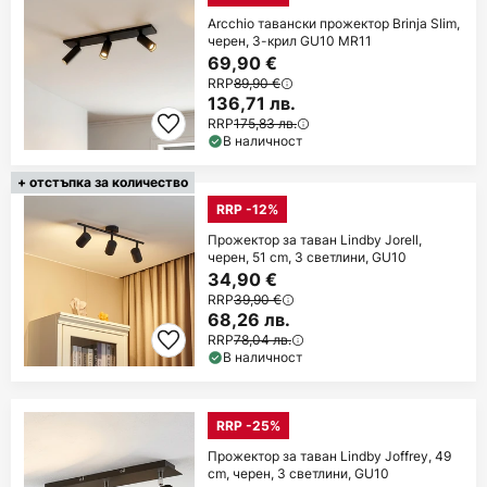
Arcchio тавански прожектор Brinja Slim,
черен, 3-крил GU10 MR11
69,90 €
RRP
89,90 €
136,71 лв.
RRP
175,83 лв.
В наличност
+ отстъпка за количество
RRP -12%
Прожектор за таван Lindby Jorell,
черен, 51 cm, 3 светлини, GU10
34,90 €
RRP
39,90 €
68,26 лв.
RRP
78,04 лв.
В наличност
RRP -25%
Прожектор за таван Lindby Joffrey, 49
cm, черен, 3 светлини, GU10