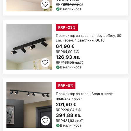
RRP
293,18 лв.
В наличност
RRP -23%
Прожектор за таван Lindby Joffrey, 80
cm, черен, 4 светлини, GU10
64,90 €
RRP
84,90 €
126,93 лв.
RRP
166,05 лв.
В наличност
RRP -8%
Прожектор за таван Sean с шест
пламъка, черен
201,90 €
RRP
220,84 €
394,88 лв.
RRP
431,93 лв.
В наличност