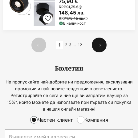
75,90 €
RRP
91,75 €
148,45 лв.
RRP
179,45 лв.
В наличност
Страница
1
2
3
...
12
Предишна
Следваща
Бюлетин
Не пропускайте най-добрите ни предложения, ексклузивни
промоции и най-новите тенденции в осветлението.
Регистрирайте се сега и ние ще ви изпратим ваучер за
15%*, който можете да използвате при първата си покупка
в нашия онлайн магазин!
Частен клиент
Компания