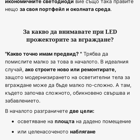
вие също така правите
икономичните светодиоди
нещо
.
за своя портфейл и околната среда
За какво да внимавате при LED
прожекторите за вграждане?
Трябва да
"Какво точно имам предвид? "
помислите малко за това в началото. В идеалния
случай,
ако строите ново или ремонтирате,
защото модернизирането на осветителни тела за
вграждане може да бъде малко по-сложно. А там,
където започва сложното, обикновено свършва и
забавлението.
В началото разграничете
две цели:
осветяване на
на дадено помещение
площта
или целенасоченото
наблягане