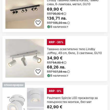
Lindby таванна лампа Kardis, тъмно
сива, 6-лампова, метал, GU10
69,90 €
RRP
99,90 €
136,71 лв.
RRP
195,39 лв.
В наличност
RRP -36%
Таванно осветително тяло Lindby
Joffrey, 49 cm, бяло, 3 светлини, GU10
34,90 €
RRP
54,90 €
68,26 лв.
RRP
107,38 лв.
В наличност
спонсориран
RRP -9%
Paulmann Spircle LED прожектор за
повърхностен монтаж, бял мат
82,90 €