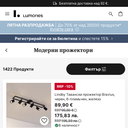
Безплатна доставка над 92 €.
Прескачане
към
съдържанието
ене
| До 70% от над 20000 продукти*
ЛЯТНА РАЗПРОДАЖБА
Купете сега
и спестете 15%
Регистрирайте се за бюлетина
Модерни прожектори
1422 Продукти
Филтър
RRP -10%
Lindby Тавански прожектор Bravius,
черен, 6-пламъчен, желязо
89,90 €
RRP
99,90 €
175,83 лв.
RRP
195,39 лв.
В наличност