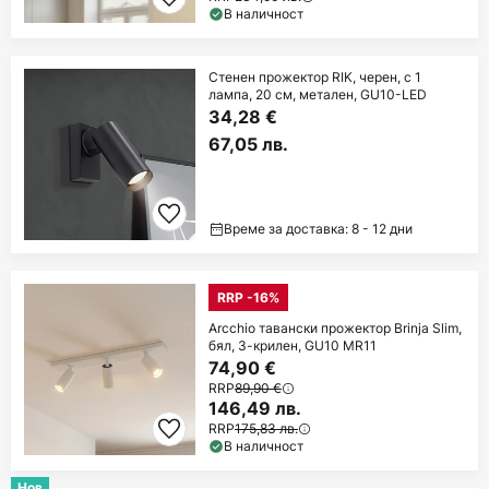
В наличност
Стенен прожектор RIK, черен, с 1
лампа, 20 см, метален, GU10-LED
34,28 €
67,05 лв.
Време за доставка: 8 - 12 дни
RRP -16%
Arcchio тавански прожектор Brinja Slim,
бял, 3-крилен, GU10 MR11
74,90 €
RRP
89,90 €
146,49 лв.
RRP
175,83 лв.
В наличност
Нов