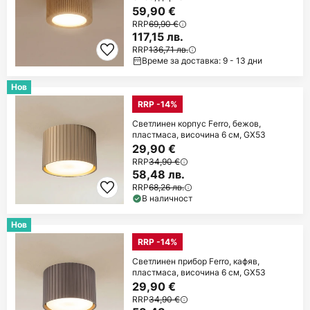
59,90 €
RRP
69,90 €
117,15 лв.
RRP
136,71 лв.
Време за доставка: 9 - 13 дни
Нов
RRP -14%
Светлинен корпус Ferro, бежов,
пластмаса, височина 6 см, GX53
29,90 €
RRP
34,90 €
58,48 лв.
RRP
68,26 лв.
В наличност
Нов
RRP -14%
Светлинен прибор Ferro, кафяв,
пластмаса, височина 6 см, GX53
29,90 €
RRP
34,90 €