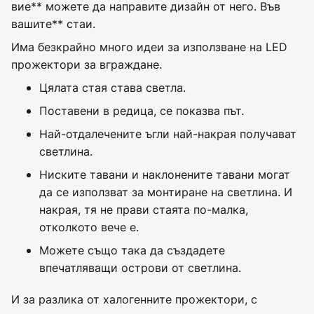
вие** можете да направите дизайн от него. Във
вашите** стаи.
Има безкрайно много идеи за използване на LED
прожектори за вграждане.
Цялата стая става светла.
Поставени в редица, се показва път.
Най-отдалечените ъгли най-накрая получават
светлина.
Ниските тавани и наклонените тавани могат
да се използват за монтиране на светлина. И
накрая, тя не прави стаята по-малка,
отколкото вече е.
Можете също така да създадете
впечатляващи острови от светлина.
И за разлика от халогенните прожектори, с