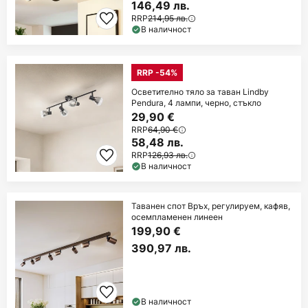
146,49 лв.
RRP
214,95 лв.
В наличност
RRP -54%
Осветително тяло за таван Lindby
Pendura, 4 лампи, черно, стъкло
29,90 €
RRP
64,90 €
58,48 лв.
RRP
126,93 лв.
В наличност
Таванен спот Връх, регулируем, кафяв,
осемпламенен линеен
199,90 €
390,97 лв.
В наличност