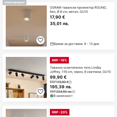
спонсориран
OSRAM тавански прожектор ROUND,
бял, Ø 8 cm, метал, GU10
17,90 €
35,01 лв.
Време за доставка: 9 - 13 дни
RRP -16%
Таванно осветително тяло Lindby
Joffrey, 116 cm, черно, 6 светлини, GU10
99,90 €
RRP
119,90 €
195,39 лв.
RRP
234,50 лв.
В наличност
RRP -20%