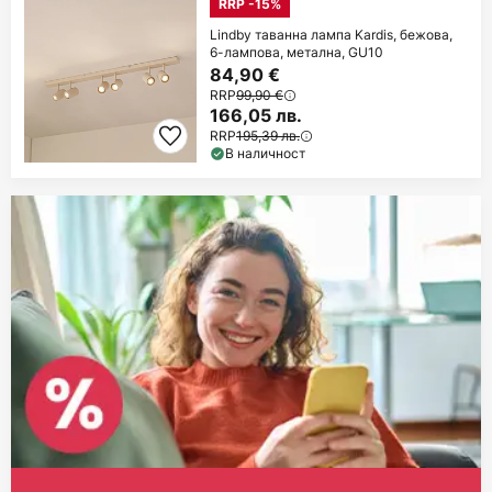
RRP -15%
Lindby таванна лампа Kardis, бежова,
6-лампова, метална, GU10
84,90 €
RRP
99,90 €
166,05 лв.
RRP
195,39 лв.
В наличност