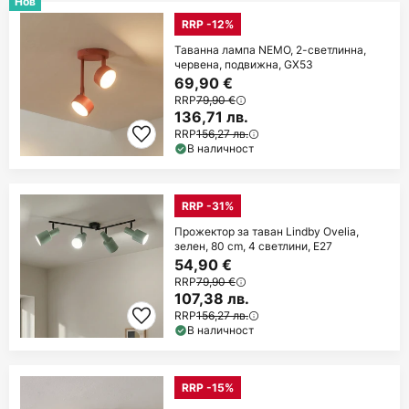
Нов
RRP -12%
Таванна лампа NEMO, 2-светлинна,
червена, подвижна, GX53
69,90 €
RRP
79,90 €
136,71 лв.
RRP
156,27 лв.
В наличност
RRP -31%
Прожектор за таван Lindby Ovelia,
зелен, 80 cm, 4 светлини, E27
54,90 €
RRP
79,90 €
107,38 лв.
RRP
156,27 лв.
В наличност
RRP -15%