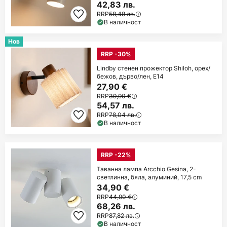
42,83 лв.
RRP
58,48 лв.
В наличност
Нов
RRP -30%
Lindby стенен прожектор Shiloh, орех/
бежов, дърво/лен, E14
27,90 €
RRP
39,90 €
54,57 лв.
RRP
78,04 лв.
В наличност
RRP -22%
Таванна лампа Arcchio Gesina, 2-
светлинна, бяла, алуминий, 17,5 cm
34,90 €
RRP
44,90 €
68,26 лв.
RRP
87,82 лв.
В наличност