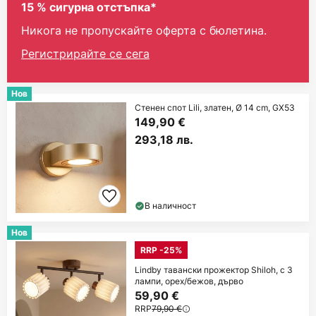
15 % сигурна отстъпка*
Никога не пропускайте оферта с бюлетина.
Регистрирайте се сега
Нов
Стенен спот Lili, златен, Ø 14 cm, GX53
149,90 €
293,18 лв.
В наличност
Нов
RRP -25%
Lindby тавански прожектор Shiloh, с 3
лампи, орех/бежов, дърво
59,90 €
RRP
79,90 €