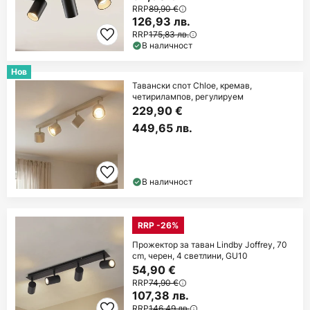
RRP
89,90 €
126,93 лв.
RRP
175,83 лв.
В наличност
Нов
Тавански спот Chloe, кремав,
четирилампов, регулируем
229,90 €
449,65 лв.
В наличност
RRP -26%
Прожектор за таван Lindby Joffrey, 70
cm, черен, 4 светлини, GU10
54,90 €
RRP
74,90 €
107,38 лв.
RRP
146,49 лв.