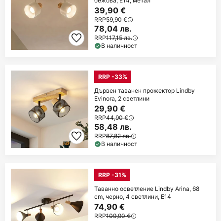
бежова, E14, метал
39,90 €
RRP
59,90 €
78,04 лв.
RRP
117,15 лв.
В наличност
RRP -33%
Дървен таванен прожектор Lindby
Evinora, 2 светлини
29,90 €
RRP
44,90 €
58,48 лв.
RRP
87,82 лв.
В наличност
RRP -31%
Таванно осветление Lindby Arina, 68
cm, черно, 4 светлини, E14
74,90 €
RRP
109,90 €