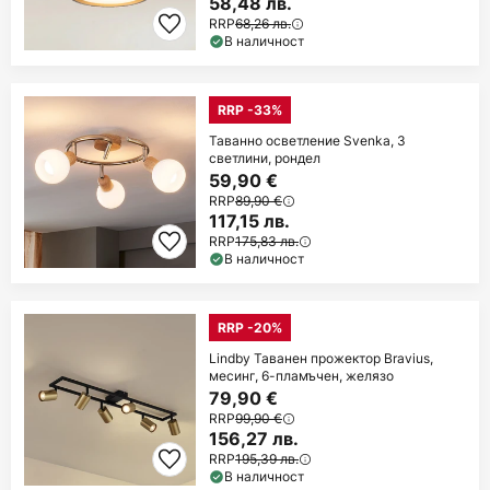
58,48 лв.
RRP
68,26 лв.
В наличност
RRP -33%
Таванно осветление Svenka, 3
светлини, рондел
59,90 €
RRP
89,90 €
117,15 лв.
RRP
175,83 лв.
В наличност
RRP -20%
Lindby Таванен прожектор Bravius,
месинг, 6-пламъчен, желязо
79,90 €
RRP
99,90 €
156,27 лв.
RRP
195,39 лв.
В наличност