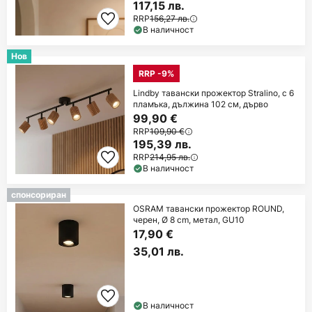
117,15 лв.
RRP
156,27 лв.
В наличност
Нов
RRP -9%
Lindby тавански прожектор Stralino, с 6
пламъка, дължина 102 см, дърво
99,90 €
RRP
109,90 €
195,39 лв.
RRP
214,95 лв.
В наличност
спонсориран
OSRAM тавански прожектор ROUND,
черен, Ø 8 cm, метал, GU10
17,90 €
35,01 лв.
В наличност