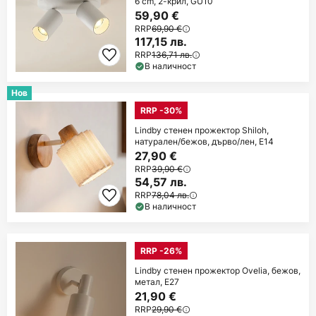
6 cm, 2-крил, GU10
59,90 €
RRP
69,90 €
117,15 лв.
RRP
136,71 лв.
В наличност
Нов
RRP -30%
Lindby стенен прожектор Shiloh,
натурален/бежов, дърво/лен, E14
27,90 €
RRP
39,90 €
54,57 лв.
RRP
78,04 лв.
В наличност
RRP -26%
Lindby стенен прожектор Ovelia, бежов,
метал, E27
21,90 €
RRP
29,90 €