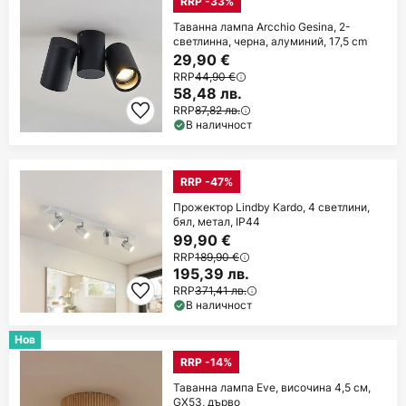
RRP -33%
Таванна лампа Arcchio Gesina, 2-
светлинна, черна, алуминий, 17,5 cm
29,90 €
RRP
44,90 €
58,48 лв.
RRP
87,82 лв.
В наличност
RRP -47%
Прожектор Lindby Kardo, 4 светлини,
бял, метал, IP44
99,90 €
RRP
189,90 €
195,39 лв.
RRP
371,41 лв.
В наличност
Нов
RRP -14%
Таванна лампа Eve, височина 4,5 см,
GX53, дърво