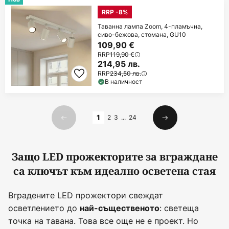
RRP -8%
Таванна лампа Zoom, 4-пламъчна,
сиво-бежова, стомана, GU10
109,90 €
RRP
119,90 €
214,95 лв.
RRP
234,50 лв.
В наличност
Страница
1
2
3
...
24
Предишна
Следваща
Защо LED прожекторите за вграждане
са ключът към идеално осветена стая
Вградените LED прожектори свеждат
осветлението до
: светеща
най-същественото
точка на тавана. Това все още не е проект. Но