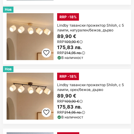
Нов
RRP -18%
Lindby тавански прожектор Shiloh, с 5
лампи, натурален/бежов, дърво
89,90 €
RRP
109,90 €
175,83 лв.
RRP
214,95 лв.
В наличност
Нов
RRP -18%
Lindby тавански прожектор Shiloh, с 5
лампи, орех/бежов, дърво
89,90 €
RRP
109,90 €
175,83 лв.
RRP
214,95 лв.
В наличност