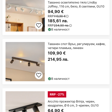
Таванно осветително тяло Lindby
Joffrey, 116 cm, бяло, 6 светлини, GU10
94,90 €
RRP
119,90 €
185,61 лв.
RRP
234,50 лв.
В наличност
Таванен спот Връх, регулируем, кафяв,
четири пламъка, линеен
109,90 €
214,95 лв.
В наличност
RRP -27%
Arcchio прожектор Brinja, черен,
квадратен, Ø 6 cm, 3-крилен, GU10
64,90 €