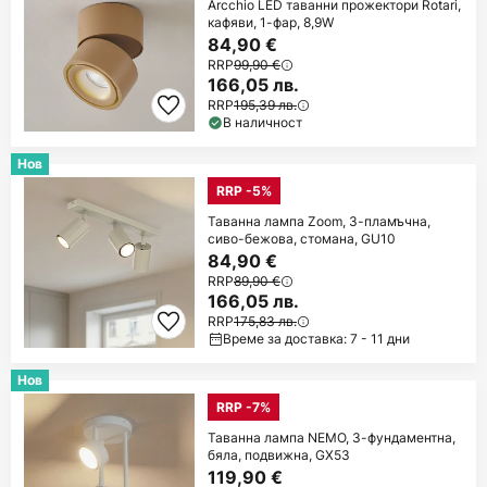
Arcchio LED таванни прожектори Rotari,
кафяви, 1-фар, 8,9W
84,90 €
RRP
99,90 €
166,05 лв.
RRP
195,39 лв.
В наличност
Нов
RRP -5%
Таванна лампа Zoom, 3-пламъчна,
сиво-бежова, стомана, GU10
84,90 €
RRP
89,90 €
166,05 лв.
RRP
175,83 лв.
Време за доставка: 7 - 11 дни
Нов
RRP -7%
Таванна лампа NEMO, 3-фундаментна,
бяла, подвижна, GX53
119,90 €