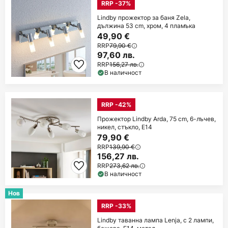
RRP -37%
Lindby прожектор за баня Zela,
дължина 53 cm, хром, 4 пламъка
49,90 €
RRP
79,90 €
97,60 лв.
RRP
156,27 лв.
В наличност
RRP -42%
Прожектор Lindby Arda, 75 cm, 6-лъчев,
никел, стъкло, E14
79,90 €
RRP
139,90 €
156,27 лв.
RRP
273,62 лв.
В наличност
Нов
RRP -33%
Lindby таванна лампа Lenja, с 2 лампи,