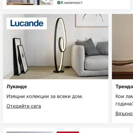
В наличност
Луканде
Трендо
Изящни колекции за всеки дом.
Кои ла
година
Открийте сега
Вдъхно