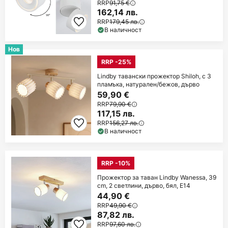
RRP
91,75 €
162,14 лв.
RRP
179,45 лв.
В наличност
Нов
RRP -25%
Lindby тавански прожектор Shiloh, с 3
пламъка, натурален/бежов, дърво
59,90 €
RRP
79,90 €
117,15 лв.
RRP
156,27 лв.
В наличност
RRP -10%
Прожектор за таван Lindby Wanessa, 39
cm, 2 светлини, дърво, бял, E14
44,90 €
RRP
49,90 €
87,82 лв.
RRP
97,60 лв.