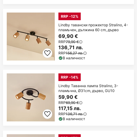
RRP -12%
Lindby тавански прожектор Stralino, 4-
пламъчен, дължина 60 cm, дърво
69,90 €
RRP
79,90 €
136,71 лв.
RRP
156,27 лв.
В наличност
RRP -14%
Lindby Таванна лампа Stralino, 3-
пламъчна, Ø31cm, дърво, GU10
59,90 €
RRP
69,90 €
117,15 лв.
RRP
136,71 лв.
В наличност