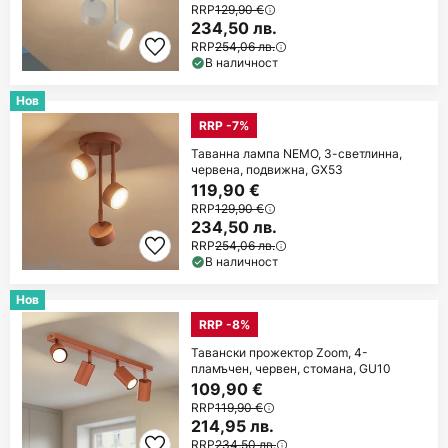
RRP
129,90 €
234,50 лв.
RRP
254,06 лв.
В наличност
Нов
RRP -7%
Таванна лампа NEMO, 3-светлинна,
червена, подвижна, GX53
119,90 €
RRP
129,90 €
234,50 лв.
RRP
254,06 лв.
В наличност
Нов
RRP -8%
Тавански прожектор Zoom, 4-
пламъчен, червен, стомана, GU10
109,90 €
RRP
119,90 €
214,95 лв.
RRP
234,50 лв.