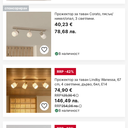
спонсориран
Прожектор за таван Corato, пясък/
никел/опал, 3 светлини.
40,23 €
78,68 лв.
В наличност
RRP -42%
Прожектор за таван Lindby Wanessa, 67
cm, 4 светлини, дърво, бял, E14
74,90 €
RRP
129,90 €
146,49 лв.
RRP
254,06 лв.
В наличност