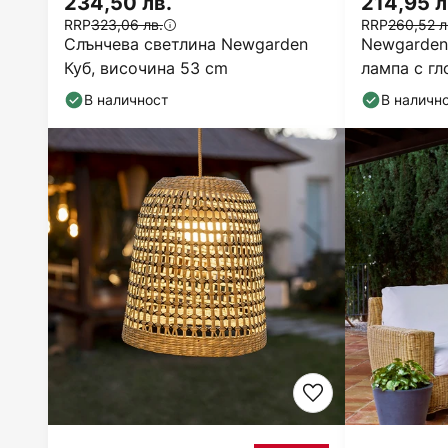
234,50 лв.
214,95 л
RRP
323,06 лв.
RRP
260,52 л
Слънчева светлина Newgarden
Newgarden
Куб, височина 53 cm
лампа с гл
В наличност
В наличн