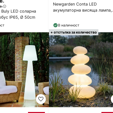
в.
Newgarden Conta LED
в.
акумулаторна висяща лампа,
 Buly LED соларна
сиво
обус IP65, Ø 50cm
ост
В наличност
+ отстъпка за количество