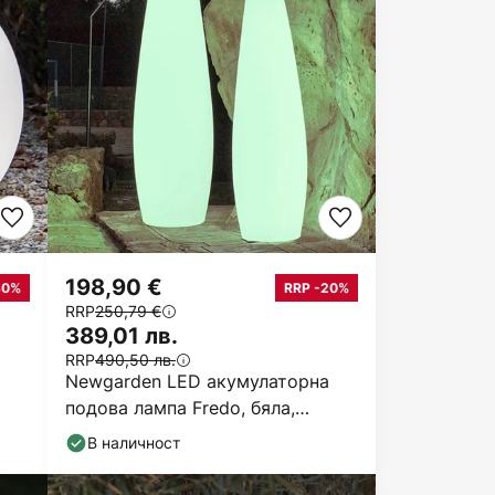
198,90 €
30%
RRP -20%
RRP
250,79 €
389,01 лв.
RRP
490,50 лв.
Newgarden LED акумулаторна
подова лампа Fredo, бяла,
пластмаса, 140 cm
В наличност