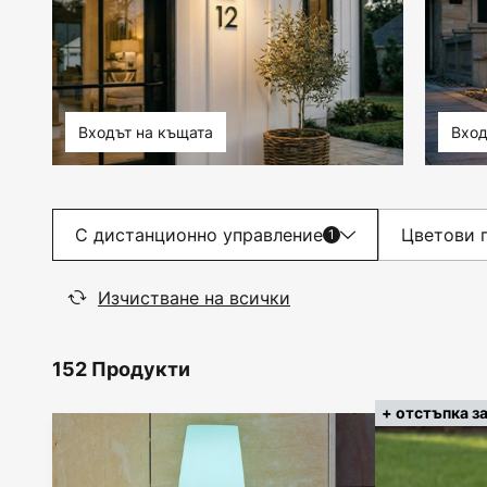
Входът на къщата
Вхо
С дистанционно управление
Цветови 
1
Изчистване на всички
152 Продукти
+ отстъпка з