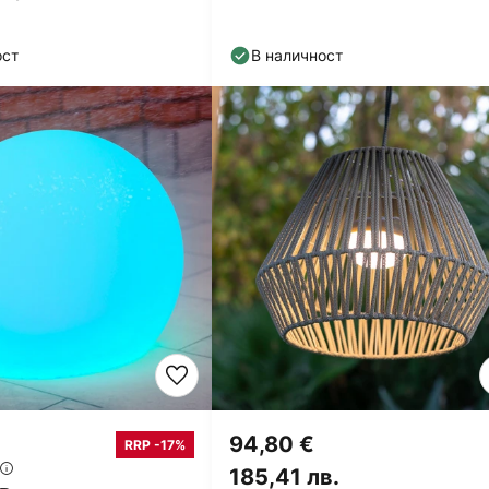
ост
В наличност
€
94,80 €
RRP -17%
185,41 лв.