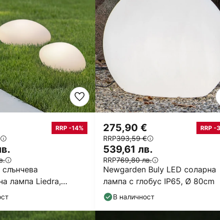
275,90 €
RRP -14%
RRP -
RRP
393,59 €
в.
539,61 лв.
в.
RRP
769,80 лв.
 слънчева
Newgarden Buly LED соларна
а лампа Liedra,
лампа с глобус IP65, Ø 80cm
т 3 броя, RGBW, с
ост
В наличност