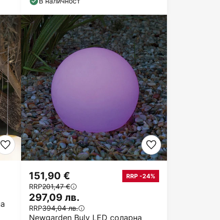
В наличност
151,90 €
RRP -24%
RRP
201,47 €
297,09 лв.
на
RRP
394,04 лв.
Newgarden Buly LED соларна