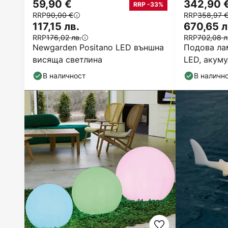
59,90 €
342,90 
RRP -33%
RRP
90,00 €
RRP
358,97 
117,15 лв.
670,65 л
RRP
176,02 лв.
RRP
702,08 л
Newgarden Positano LED външна
Подова ла
висяща светлина
LED, акуму
височина 
В наличност
В наличн