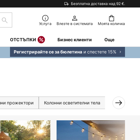
Безплатна доставка над 92 €.
Търсене
Услуга
Влезте в системата
Моята количка
ОТСТЪПКИ
Бизнес клиенти
Още
и спестете 15%
Регистрирайте се за бюлетина
ни прожектори
Колонни осветителни тела
Подово осве