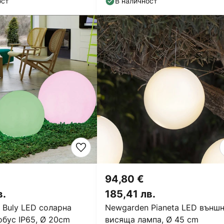
ост
В наличност
94,80 €
в.
185,41 лв.
 Buly LED соларна
Newgarden Pianeta LED външ
обус IP65, Ø 20cm
висяща лампа, Ø 45 cm