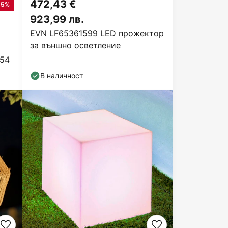
472,43 €
15%
923,99 лв.
EVN LF65361599 LED прожектор
за външно осветление
P54
В наличност