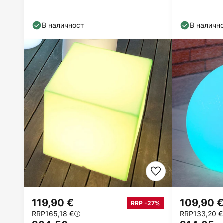
басейн IP68 RGBW
В наличност
В наличн
119,90 €
109,90 
RRP -27%
RRP
165,18 €
RRP
133,20 €