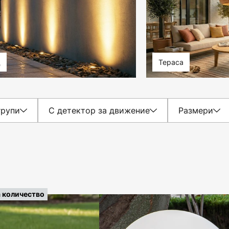
д
Тераса
групи
С детектор за движение
Размери
а количество