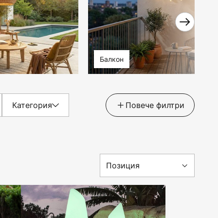
Балкон
Категория
Повече филтри