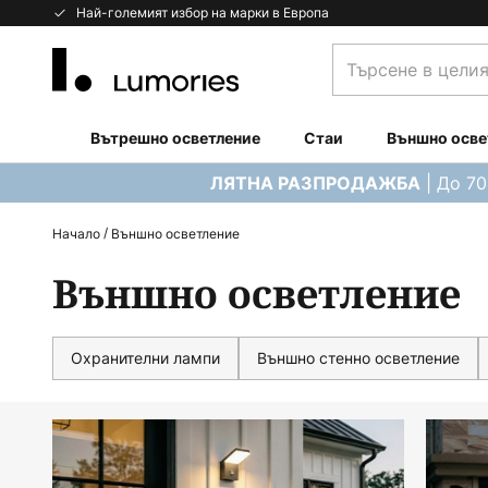
Прескачане
Най-големият избор на марки в Европа
към
Търсене
съдържанието
в
целия
магазин...
Вътрешно осветление
Стаи
Външно осве
| До 7
ЛЯТНА РАЗПРОДАЖБА
Начало
Външно осветление
Външно осветление
Охранителни лампи
Външно стенно осветление