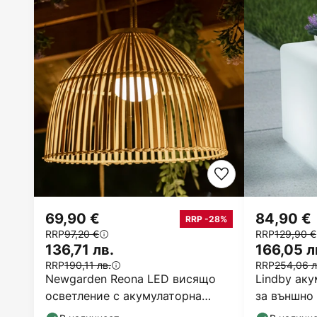
69,90 €
84,90 €
RRP -28%
RRP
97,20 €
RRP
129,90 €
136,71 лв.
166,05 л
RRP
190,11 лв.
RRP
254,06 л
Newgarden Reona LED висящо
Lindby ак
осветление с акумулаторна
за външно 
батерия
RGB, куб, 