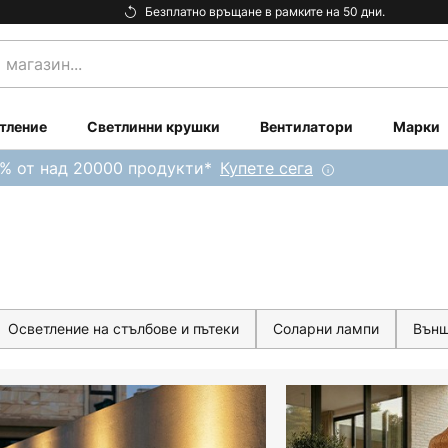
Безплатно връщане в рамките на 50 дни.
тление
Светлинни крушки
Вентилатори
Марки
0% от над 20000 продукти*
Купете сега
Осветление на стълбове и пътеки
Соларни лампи
Външ