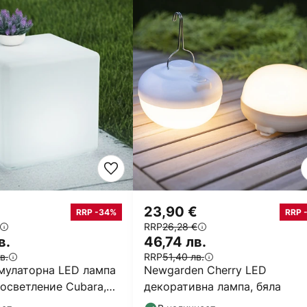
23,90 €
RRP -34%
RRP 
RRP
26,28 €
в.
46,74 лв.
в.
RRP
51,40 лв.
умулаторна LED лампа
Newgarden Cherry LED
осветление Cubara,
декоративна лампа, бяла
пластмаса