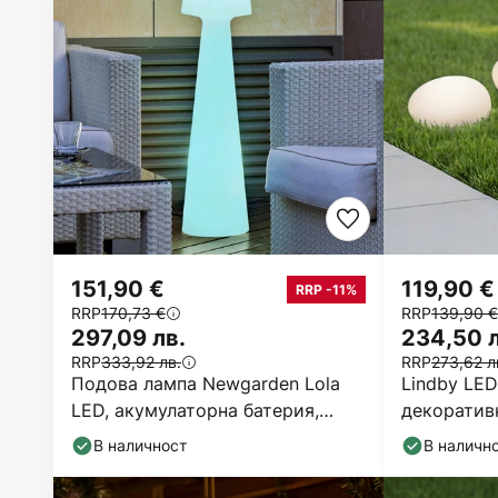
151,90 €
119,90 €
RRP -11%
RRP
170,73 €
RRP
139,90 €
297,09 лв.
234,50 л
RRP
333,92 лв.
RRP
273,62 л
Подова лампа Newgarden Lola
Lindby LED
LED, акумулаторна батерия,
декоративн
височина 110 cm
комплект о
В наличност
В наличн