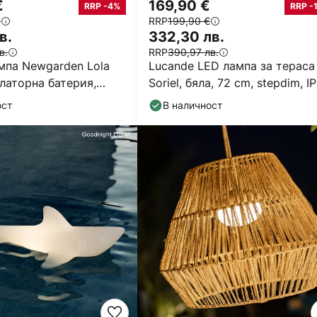
€
169,90 €
RRP -4%
RRP -
€
RRP
199,90 €
в.
332,30 лв.
в.
RRP
390,97 лв.
мпа Newgarden Lola
Lucande LED лампа за тераса
латорна батерия,
Soriel, бяла, 72 cm, stepdim, I
165 cm
ост
В наличност