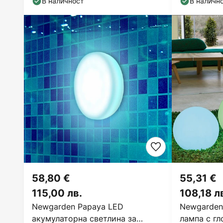
В наличност
В наличн
58,80 €
55,31 €
115,00 лв.
108,18 л
Newgarden Papaya LED
Newgarden
акумулаторна светлина за
лампа с гл