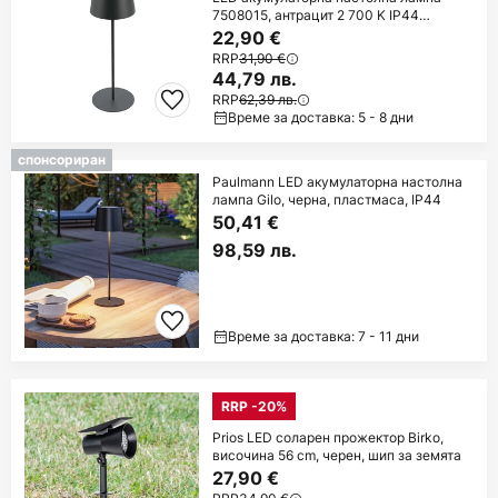
7508015, антрацит 2 700 K IP44
Touchdim
22,90 €
RRP
31,90 €
44,79 лв.
RRP
62,39 лв.
Време за доставка: 5 - 8 дни
спонсориран
Paulmann LED акумулаторна настолна
лампа Gilo, черна, пластмаса, IP44
50,41 €
98,59 лв.
Време за доставка: 7 - 11 дни
RRP -20%
Prios LED соларен прожектор Birko,
височина 56 cm, черен, шип за земята
27,90 €