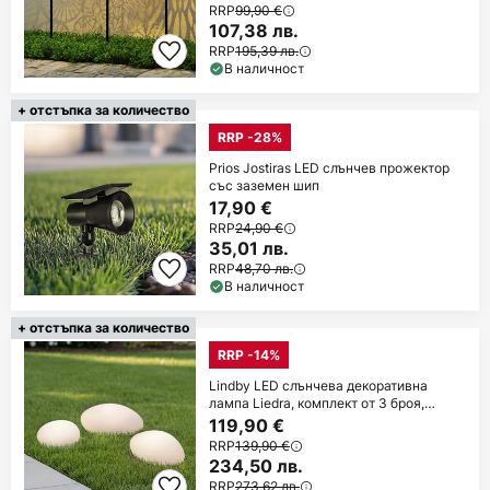
RRP
99,90 €
107,38 лв.
RRP
195,39 лв.
В наличност
+ отстъпка за количество
RRP -28%
Prios Jostiras LED слънчев прожектор
със заземен шип
17,90 €
RRP
24,90 €
35,01 лв.
RRP
48,70 лв.
В наличност
+ отстъпка за количество
RRP -14%
Lindby LED слънчева декоративна
лампа Liedra, комплект от 3 броя,
RGBW, с
119,90 €
RRP
139,90 €
234,50 лв.
RRP
273,62 лв.