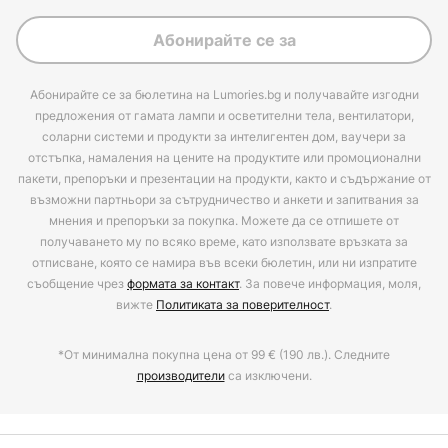
Абонирайте се за
Абонирайте се за бюлетина на Lumories.bg и получавайте изгодни
предложения от гамата лампи и осветителни тела, вентилатори,
соларни системи и продукти за интелигентен дом, ваучери за
отстъпка, намаления на цените на продуктите или промоционални
пакети, препоръки и презентации на продукти, както и съдържание от
възможни партньори за сътрудничество и анкети и запитвания за
мнения и препоръки за покупка. Можете да се отпишете от
получаването му по всяко време, като използвате връзката за
отписване, която се намира във всеки бюлетин, или ни изпратите
съобщение чрез
формата за контакт
. За повече информация, моля,
вижте
Политиката за поверителност
.
*От минимална покупна цена от 99 € (190 лв.). Следните
производители
са изключени.