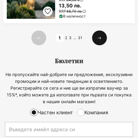
13,50 лв.
RRP
48,70 лв.
В наличност
Страница
1
2
3
...
31
Предишна
Следваща
Бюлетин
Не пропускайте най-добрите ни предложения, ексклузивни
промоции и най-новите тенденции в осветлението.
Регистрирайте се сега и ние ще ви изпратим ваучер за
15%*, който можете да използвате при първата си покупка
в нашия онлайн магазин!
Частен клиент
Компания