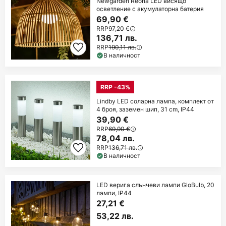
Newgarden Reona LED висящо
осветление с акумулаторна батерия
69,90 €
RRP
97,20 €
136,71 лв.
RRP
190,11 лв.
В наличност
RRP -43%
Lindby LED соларна лампа, комплект от
4 броя, заземен шип, 31 cm, IP44
39,90 €
RRP
69,90 €
78,04 лв.
RRP
136,71 лв.
В наличност
LED верига слънчеви лампи GloBulb, 20
лампи, IP44
27,21 €
53,22 лв.