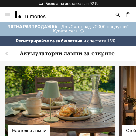
Безплатна доставка над 92 €.
Прескачане
към
съдържанието
ене
| До 70% от над 20000 продукти*
ЛЯТНА РАЗПРОДАЖБА
Купете сега
и спестете 15%
Регистрирайте се за бюлетина
Акумулаторни лампи за открито
Настолни лампи
Стой