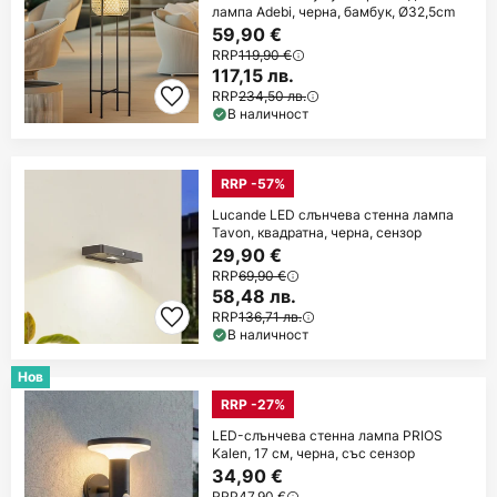
лампа Adebi, черна, бамбук, Ø32,5cm
59,90 €
RRP
119,90 €
117,15 лв.
RRP
234,50 лв.
В наличност
RRP -57%
Lucande LED слънчева стенна лампа
Tavon, квадратна, черна, сензор
29,90 €
RRP
69,90 €
58,48 лв.
RRP
136,71 лв.
В наличност
Нов
RRP -27%
LED-слънчева стенна лампа PRIOS
Kalen, 17 см, черна, със сензор
34,90 €
RRP
47,90 €