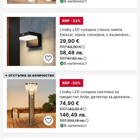
В наличност
RRP -33%
Lindby LED соларна стенна лампа
Eleazar, черна, сензорна, с възможност
за
29,90 €
RRP
44,90 €
58,48 лв.
RRP
87,82 лв.
В наличност
+ отстъпка за количество
RRP -50%
Lindby LED соларна светлина за
пиедестал Antje, детектор за движение,
IP44
74,90 €
RRP
149,90 €
146,49 лв.
RRP
293,18 лв.
В наличност