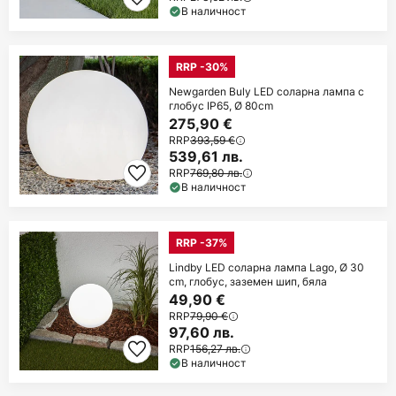
В наличност
RRP -30%
Newgarden Buly LED соларна лампа с
глобус IP65, Ø 80cm
275,90 €
RRP
393,59 €
539,61 лв.
RRP
769,80 лв.
В наличност
RRP -37%
Lindby LED соларна лампа Lago, Ø 30
cm, глобус, заземен шип, бяла
49,90 €
RRP
79,90 €
97,60 лв.
RRP
156,27 лв.
В наличност