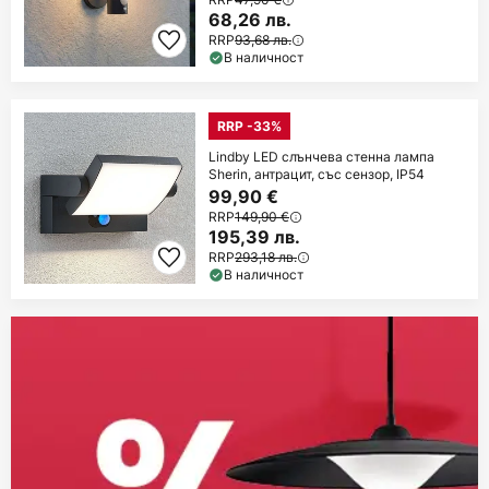
68,26 лв.
RRP
93,68 лв.
В наличност
RRP -33%
Lindby LED слънчева стенна лампа
Sherin, антрацит, със сензор, IP54
99,90 €
RRP
149,90 €
195,39 лв.
RRP
293,18 лв.
В наличност