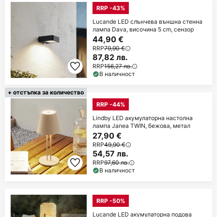
RRP -43%
Lucande LED слънчева външна стенна
лампа Dava, височина 5 cm, сензор
44,90 €
RRP
79,90 €
87,82 лв.
RRP
156,27 лв.
В наличност
+ отстъпка за количество
RRP -44%
Lindby LED акумулаторна настолна
лампа Janea TWIN, бежова, метал
27,90 €
RRP
49,90 €
54,57 лв.
RRP
97,60 лв.
В наличност
RRP -50%
Lucande LED акумулаторна подова