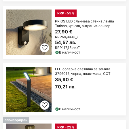
RRP -53%
PRIOS LED слънчева стенна лампа
Tarlson, кръгла, антрацит, сензор
27,90 €
RRP
59,90 €
54,57 лв.
RRP
117,15 лв.
В наличност
LED соларна светлина за земята
3796015, черна, пластмаса, CCT
35,90 €
70,21 лв.
В наличност
спонсориран
RRP -22%