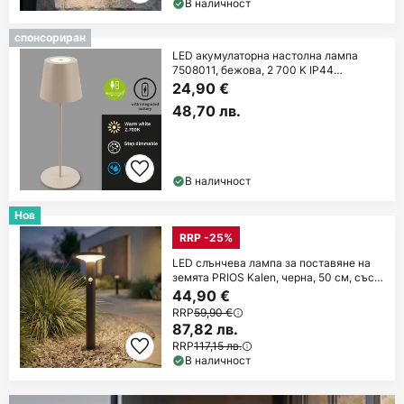
В наличност
спонсориран
LED акумулаторна настолна лампа
7508011, бежова, 2 700 K IP44
сензорен димер
24,90 €
48,70 лв.
В наличност
Нов
RRP -25%
LED слънчева лампа за поставяне на
земята PRIOS Kalen, черна, 50 см, със
сензор
44,90 €
RRP
59,90 €
87,82 лв.
RRP
117,15 лв.
В наличност