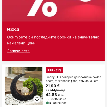
Изход
Осигурете си последните бройки на значително
намалени цени
Запази сега
RRP -51%
Lindby LED соларна декоративна лампа
Adem, ръждивокафява, стъкло, 31 cm
21,90 €
RRP
44,90 €
42,83 лв.
RRP
87,82 лв.
В наличност