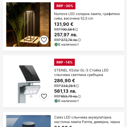
RRP -30%
Numove LED соларна лампа, графитено
сива, височина 52,5 cm
131,90 €
RRP
190,58 €
257,97 лв.
RRP
372,74 лв.
В наличност
RRP -14%
STEINEL XSolar GL-S Стойка LED
слънчева светлина сребърна
286,90 €
RRP
334,28 €
561,13 лв.
RRP
653,79 лв.
В наличност
Calex LED слънчева акумулаторна
настолна лампа Parma, димерна, черна