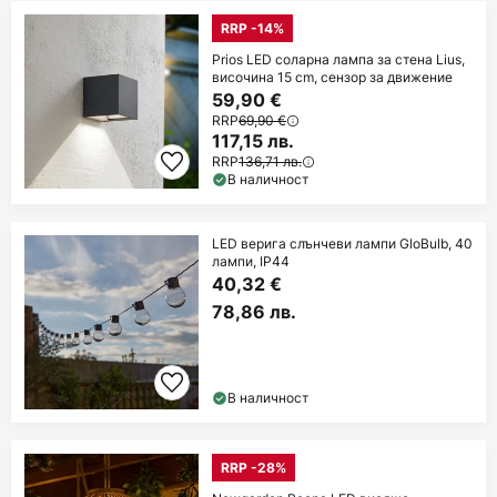
RRP -14%
Prios LED соларна лампа за стена Lius,
височина 15 cm, сензор за движение
59,90 €
RRP
69,90 €
117,15 лв.
RRP
136,71 лв.
В наличност
LED верига слънчеви лампи GloBulb, 40
лампи, IP44
40,32 €
78,86 лв.
В наличност
RRP -28%