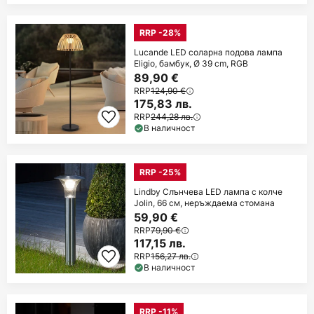
RRP -28%
Lucande LED соларна подова лампа
Eligio, бамбук, Ø 39 cm, RGB
89,90 €
RRP
124,90 €
175,83 лв.
RRP
244,28 лв.
В наличност
RRP -25%
Lindby Слънчева LED лампа с колче
Jolin, 66 см, неръждаема стомана
59,90 €
RRP
79,90 €
117,15 лв.
RRP
156,27 лв.
В наличност
RRP -11%