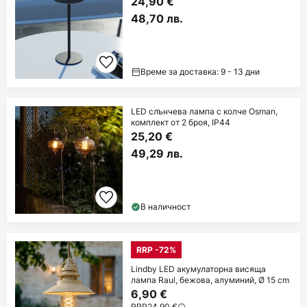
24,90 €
48,70 лв.
Време за доставка: 9 - 13 дни
LED слънчева лампа с колче Osman,
комплект от 2 броя, IP44
25,20 €
49,29 лв.
В наличност
RRP -72%
Lindby LED акумулаторна висяща
лампа Raul, бежова, алуминий, Ø 15 cm
6,90 €
RRP
24,90 €