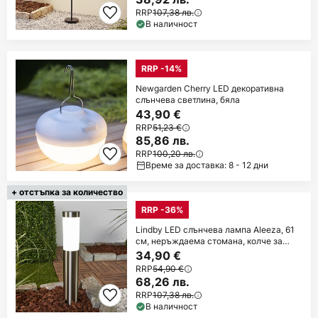
RRP
107,38 лв.
В наличност
RRP -14%
Newgarden Cherry LED декоративна
слънчева светлина, бяла
43,90 €
RRP
51,23 €
85,86 лв.
RRP
100,20 лв.
Време за доставка: 8 - 12 дни
+ отстъпка за количество
RRP -36%
Lindby LED слънчева лампа Aleeza, 61
см, неръждаема стомана, колче за
забиване
34,90 €
RRP
54,90 €
68,26 лв.
RRP
107,38 лв.
В наличност