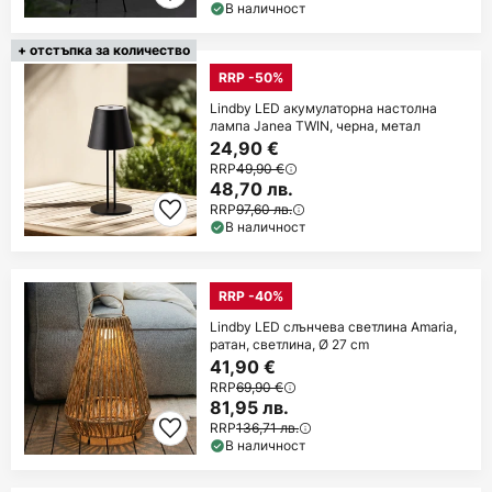
В наличност
+ отстъпка за количество
RRP -50%
Lindby LED акумулаторна настолна
лампа Janea TWIN, черна, метал
24,90 €
RRP
49,90 €
48,70 лв.
RRP
97,60 лв.
В наличност
RRP -40%
Lindby LED слънчева светлина Amaria,
ратан, светлина, Ø 27 cm
41,90 €
RRP
69,90 €
81,95 лв.
RRP
136,71 лв.
В наличност