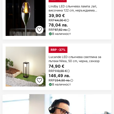
Lindby LED слънчева лампа Jari,
височина 122 cm, неръждаема
стомана, прозрачна
39,90 €
RRP
44,90 €
78,04 лв.
RRP
87,82 лв.
В наличност
RRP -37%
Lucande LED слънчева светлина за
пътеки Nilea, 50 cm, черна, сензор
74,90 €
RRP
119,90 €
146,49 лв.
RRP
234,50 лв.
В наличност