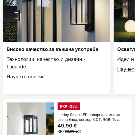
Високо качество за външна употреба
Осветл
Технологии, качество и дизайн -
Идеи и
Lucande.
Научет
Научете повече
RRP -28%
Lindby Smart LED соларна лампа за
стена Enea, сензор, CCT, RGB, Tuya
49,90 €
RRP
69,90 €