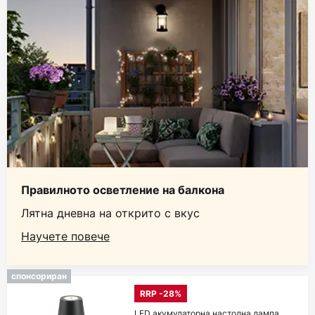
Правилното осветление на балкона
Лятна дневна на открито с вкус
Научете повече
спонсориран
RRP -28%
LED акумулаторна настолна лампа