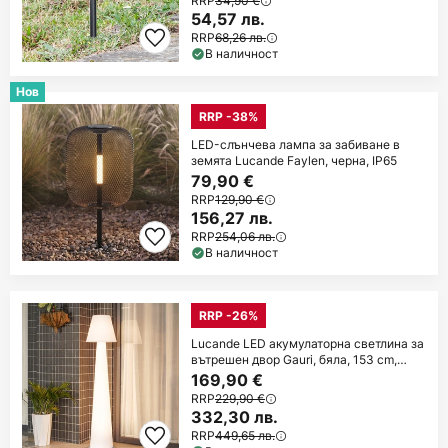
RRP
34,90 €
54,57 лв.
RRP
68,26 лв.
В наличност
Нов
RRP -38%
LED-слънчева лампа за забиване в
земята Lucande Faylen, черна, IP65
79,90 €
RRP
129,90 €
156,27 лв.
RRP
254,06 лв.
В наличност
RRP -26%
Lucande LED акумулаторна светлина за
вътрешен двор Gauri, бяла, 153 cm,
IP44
169,90 €
RRP
229,90 €
332,30 лв.
RRP
449,65 лв.