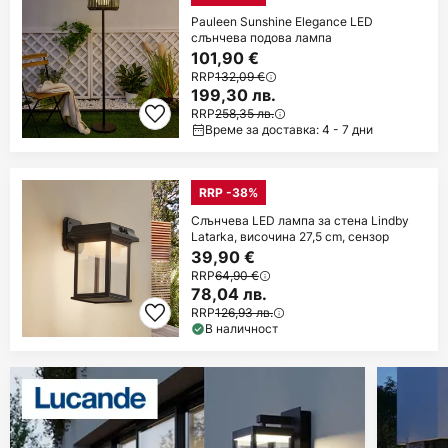
Pauleen Sunshine Elegance LED
слънчева подова лампа
101,90 €
RRP
132,09 €
199,30 лв.
RRP
258,35 лв.
Време за доставка: 4 - 7 дни
RRP -38%
Слънчева LED лампа за стена Lindby
Latarka, височина 27,5 cm, сензор
39,90 €
RRP
64,90 €
78,04 лв.
RRP
126,93 лв.
В наличност