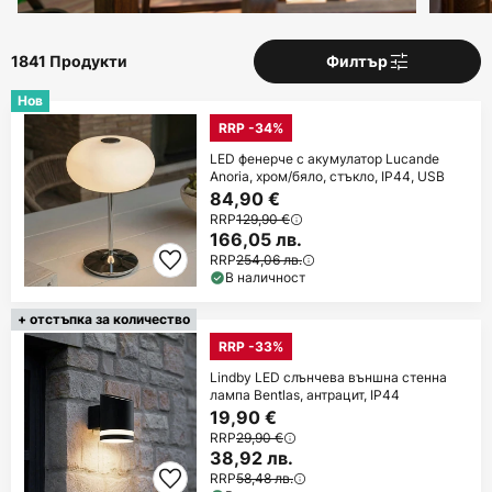
1841 Продукти
Филтър
Нов
RRP -34%
LED фенерче с акумулатор Lucande
Anoria, хром/бяло, стъкло, IP44, USB
84,90 €
RRP
129,90 €
166,05 лв.
RRP
254,06 лв.
В наличност
+ отстъпка за количество
RRP -33%
Lindby LED слънчева външна стенна
лампа Bentlas, антрацит, IP44
19,90 €
RRP
29,90 €
38,92 лв.
RRP
58,48 лв.