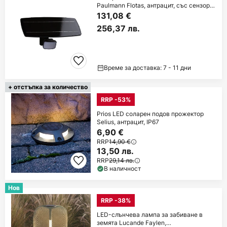
Paulmann Flotas, антрацит, със сензор,
IP65
131,08 €
256,37 лв.
Време за доставка: 7 - 11 дни
+ отстъпка за количество
RRP -53%
Prios LED соларен подов прожектор
Selius, антрацит, IP67
6,90 €
RRP
14,90 €
13,50 лв.
RRP
29,14 лв.
В наличност
Нов
RRP -38%
LED-слънчева лампа за забиване в
земята Lucande Faylen,