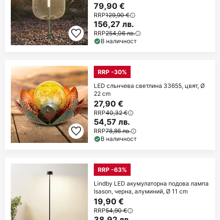
салатенозелена, IP65
79,90 €
RRP
129,90 €
156,27 лв.
RRP
254,06 лв.
В наличност
RRP -30%
LED слънчева светлина 33655, цвят, Ø
22 cm
27,90 €
RRP
40,32 €
54,57 лв.
RRP
78,86 лв.
В наличност
RRP -63%
Lindby LED акумулаторна подова лампа
Isason, черна, алуминий, Ø 11 cm
19,90 €
RRP
54,90 €
38,92 лв.