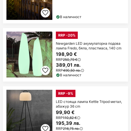
В наличност
RRP -20%
Newgarden LED акумулаторна подова
лампа Fredo, бяла, пластмаса, 140 cm
198,90 €
RRP
250,79 €
389,01 лв.
RRP
490,50 лв.
В наличност
RRP -9%
LED стояща лампа Kettle Tripod метал,
абажур 36 cm
99,90 €
RRP
110,82 €
195,39 лв.
RRP
216,75 лв.