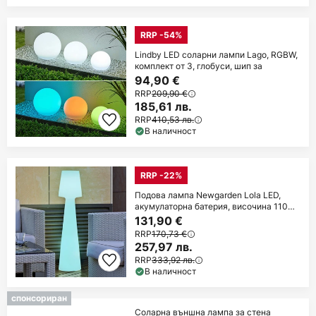
RRP -54%
Lindby LED соларни лампи Lago, RGBW,
комплект от 3, глобуси, шип за
94,90 €
RRP
209,90 €
185,61 лв.
RRP
410,53 лв.
В наличност
RRP -22%
Подова лампа Newgarden Lola LED,
акумулаторна батерия, височина 110
cm
131,90 €
RRP
170,73 €
257,97 лв.
RRP
333,92 лв.
В наличност
спонсориран
Соларна външна лампа за стена