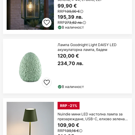
99,90 €
RRP
139,90 €
195,39 лв.
RRP
273,62 лв.
В наличност
Лампа Goodnight Light DAISY LED
акумулаторна лампа, бадем
120,00 €
234,70 лв.
В наличност
RRP -21%
Nuindie мини LED настолна лампа за
презареждане, USB-C, елхово зелена,
с
109,90 €
RRP
139,16 €