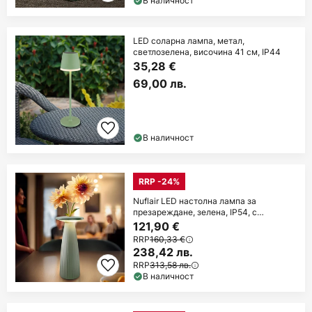
В наличност
LED соларна лампа, метал,
светлозелена, височина 41 см, IP44
35,28 €
69,00 лв.
В наличност
RRP -24%
Nuflair LED настолна лампа за
презареждане, зелена, IP54, с
възможност за
121,90 €
RRP
160,33 €
238,42 лв.
RRP
313,58 лв.
В наличност