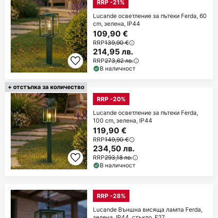
RRP -21%
Lucande осветление за пътеки Ferda, 60
cm, зелена, IP44
109,90 €
RRP
139,90 €
214,95 лв.
RRP
273,62 лв.
В наличност
+ отстъпка за количество
RRP -20%
Lucande осветление за пътеки Ferda,
100 cm, зелена, IP44
119,90 €
RRP
149,90 €
234,50 лв.
RRP
293,18 лв.
В наличност
RRP -28%
Lucande Външна висяща лампа Ferda,
зелена, IP44, стъкло, E27