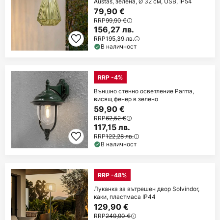
Austas, зелена, Ø 32 см, USB, IP54
79,90 €
RRP
99,90 €
156,27 лв.
RRP
195,39 лв.
В наличност
RRP -4%
Външно стенно осветление Parma,
висящ фенер в зелено
59,90 €
RRP
62,52 €
117,15 лв.
RRP
122,28 лв.
В наличност
RRP -48%
Луканка за вътрешен двор Solvindor,
каки, пластмаса IP44
129,90 €
RRP
249,90 €