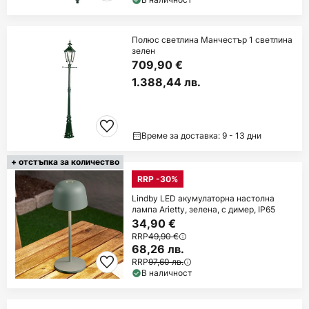
Полюс светлина Манчестър 1 светлина
зелен
709,90 €
1.388,44 лв.
Време за доставка: 9 - 13 дни
+ отстъпка за количество
RRP -30%
Lindby LED акумулаторна настолна
лампа Arietty, зелена, с димер, IP65
34,90 €
RRP
49,90 €
68,26 лв.
RRP
97,60 лв.
В наличност