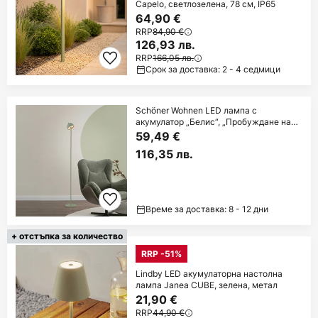
Capelo, светлозелена, 78 см, IP65
64,90 €
RRP
84,90 €
126,93 лв.
RRP
166,05 лв.
Срок за доставка: 2 - 4 седмици
Schöner Wohnen LED лампа с
акумулатор „Белис“, „Пробуждане на
пролетта“
59,49 €
116,35 лв.
Време за доставка: 8 - 12 дни
+ отстъпка за количество
RRP -51%
Lindby LED акумулаторна настолна
лампа Janea CUBE, зелена, метал
21,90 €
RRP
44,90 €