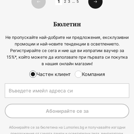
1
2
3
...
5
Предишна
Следваща
Бюлетин
Не пропускайте най-добрите ни предложения, ексклузивни
промоции и най-новите тенденции в осветлението.
Регистрирайте се сега и ние ще ви изпратим ваучер за
15%*, който можете да използвате при първата си покупка
в нашия онлайн магазин!
Частен клиент
Компания
Абонирайте се за
Абонирайте се за бюлетина на Lumories.bg и получавайте изгодни
предложения от гамата лампи и осветителни тела, вентилатори,