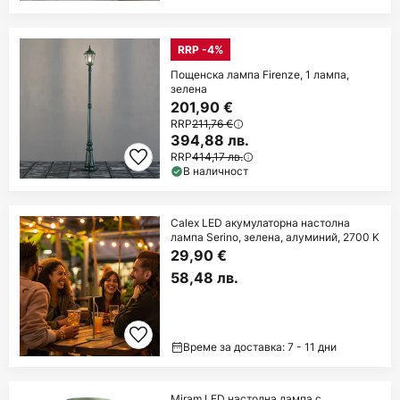
RRP -4%
Пощенска лампа Firenze, 1 лампа,
зелена
201,90 €
RRP
211,76 €
394,88 лв.
RRP
414,17 лв.
В наличност
Calex LED акумулаторна настолна
лампа Serino, зелена, алуминий, 2700 K
29,90 €
58,48 лв.
Време за доставка: 7 - 11 дни
Miram LED настолна лампа с