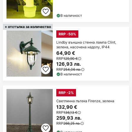
В наличност
+ отстъпка за количество
RRP -50%
Lindby външна стенна лампа Clint,
зелена, насочена надолу, IP44
64,90 €
RRP
129,90 €
126,93 лв.
RRP
254,06 лв.
В наличност
RRP -2%
Светлинна пътека Firenze, зелена
132,90 €
RRP
136,13 €
259,93 лв.
RRP
266,25 лв.