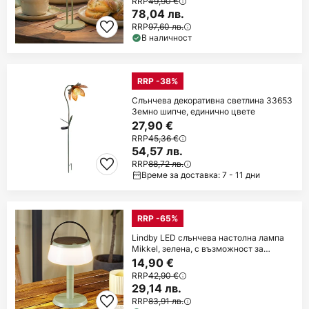
RRP
49,90 €
78,04 лв.
RRP
97,60 лв.
В наличност
RRP -38%
Слънчева декоративна светлина 33653
Земно шипче, единично цвете
27,90 €
RRP
45,36 €
54,57 лв.
RRP
88,72 лв.
Време за доставка: 7 - 11 дни
RRP -65%
Lindby LED слънчева настолна лампа
Mikkel, зелена, с възможност за
димиране
14,90 €
RRP
42,90 €
29,14 лв.
RRP
83,91 лв.