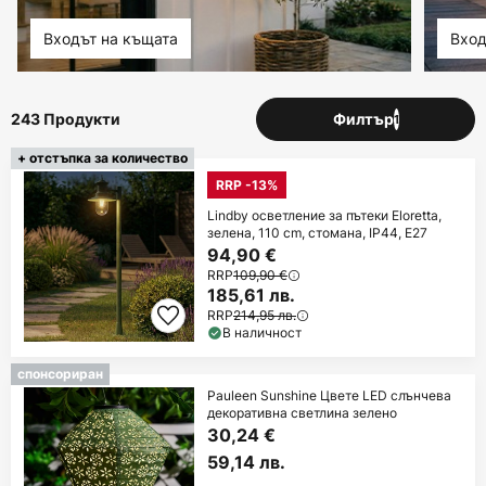
Входът на къщата
Вхо
243 Продукти
Филтър
1
+ отстъпка за количество
RRP -13%
Lindby осветление за пътеки Eloretta,
зелена, 110 cm, стомана, IP44, E27
94,90 €
RRP
109,90 €
185,61 лв.
RRP
214,95 лв.
В наличност
спонсориран
Pauleen Sunshine Цвете LED слънчева
декоративна светлина зелено
30,24 €
59,14 лв.