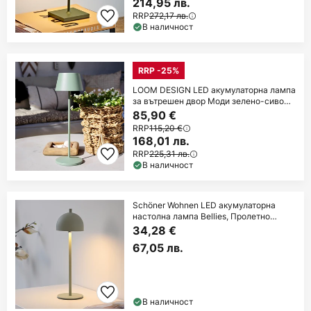
214,95 лв.
RRP
272,17 лв.
В наличност
RRP -25%
LOOM DESIGN LED акумулаторна лампа
за вътрешен двор Моди зелено-сиво
36 cm CCT
85,90 €
RRP
115,20 €
168,01 лв.
RRP
225,31 лв.
В наличност
Schöner Wohnen LED акумулаторна
настолна лампа Bellies, Пролетно
пробуждане
34,28 €
67,05 лв.
В наличност