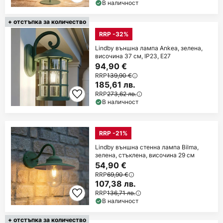
В наличност
+ отстъпка за количество
RRP -32%
Lindby външна лампа Ankea, зелена,
височина 37 см, IP23, E27
94,90 €
RRP
139,90 €
185,61 лв.
RRP
273,62 лв.
В наличност
RRP -21%
Lindby външна стенна лампа Bilma,
зелена, стъклена, височина 29 см
54,90 €
RRP
69,90 €
107,38 лв.
RRP
136,71 лв.
В наличност
+ отстъпка за количество