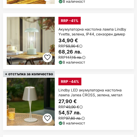
В наличност
RRP -41%
Акумулаторна настолна лампа Lindby
Yvette, зелена, IP44, сензорен димер
34,90 €
RRP
59,90 €
68,26 лв.
RRP
117,15 лв.
В наличност
+ отстъпка за количество
RRP -44%
Lindby LED акумулаторна настолна
лампа Janea CROSS, зелена, метал
27,90 €
RRP
49,90 €
54,57 лв.
RRP
97,60 лв.
В наличност