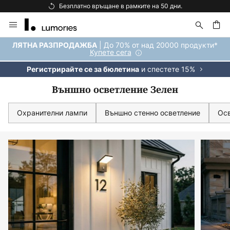
Безплатна доставка над 92 €.
Прескачане
към
съдържанието
ене
| До 70% от над 20000 продукти*
ЛЯТНА РАЗПРОДАЖБА
Купете сега
и спестете 15%
Регистрирайте се за бюлетина
Външно осветление Зелен
Охранителни лампи
Външно стенно осветление
Осв