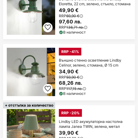
Eloretta, 22 cm, зелено, стъкло, стомана
49,90 €
RRP
69,90 €
97,60 лв.
RRP
136,71 лв.
В наличност
RRP -41%
Външно стенно осветление Lindby
Celinor, зелено, стомана, Ø 15 cm
34,90 €
RRP
59,90 €
68,26 лв.
RRP
117,15 лв.
В наличност
+ отстъпка за количество
RRP -20%
Lindby LED акумулаторна настолна
лампа Janea TWIN, зелена, метал
39,90 €