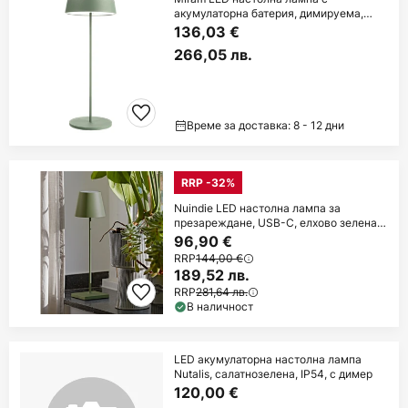
акумулаторна батерия, димируема,
зелена
136,03 €
266,05 лв.
Време за доставка: 8 - 12 дни
RRP -32%
Nuindie LED настолна лампа за
презареждане, USB-C, елхово зелена,
IP54, с
96,90 €
RRP
144,00 €
189,52 лв.
RRP
281,64 лв.
В наличност
LED акумулаторна настолна лампа
Nutalis, салатнозелена, IP54, с димер
120,00 €