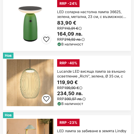
RRP -24%
LED соларна настолна лампа 36625,
зелена, метална, 23 см, с възможност
за
83,90 €
RRP
110,91 €
164,09 лв.
RRP
216,92 лв.
В наличност
Нов
RRP -40%
Lucande LED висяща лампа за външно
осветление „Richi“, зелена, Ø 35 см, с
119,90 €
RRP
199,90 €
234,50 лв.
RRP
390,97 лв.
В наличност
Нов
RRP -23%
LED лампа за забиване в земята Lindby