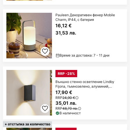
Pauleen Декоративен фенер Mobile
Charm, IP44, с батерия
16,12 €
31,53 лв.
Време за доставка: 7 - 11 дни
RRP -28%
Външно стенно осветление Lindby
Fijona, тъмнозелено, алуминий,
височина 15
17,90 €
RRP
24,90 €
35,01 лв.
RRP
48,70 лв.
В наличност
+ отстъпка за количество