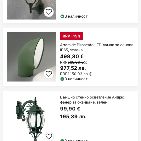
В наличност
RRP -15%
Artemide Piroscafo LED лампа за основа
IP65, зелена
499,80 €
RRP
588,00 €
977,52 лв.
RRP
1.150,03 лв.
В наличност
Външно стенно осветление Андрю
фенер за окачване, зелен
99,90 €
195,39 лв.
В наличност