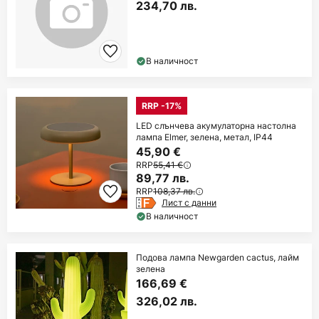
234,70 лв.
В наличност
RRP -17%
LED слънчева акумулаторна настолна
лампа Elmer, зелена, метал, IP44
45,90 €
RRP
55,41 €
89,77 лв.
RRP
108,37 лв.
Лист с данни
В наличност
Подова лампа Newgarden cactus, лайм
зелена
166,69 €
326,02 лв.