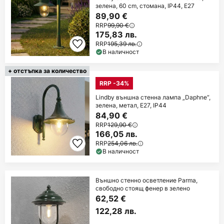
зелена, 60 cm, стомана, IP44, E27
89,90 €
RRP
99,90 €
175,83 лв.
RRP
195,39 лв.
В наличност
+ отстъпка за количество
RRP -34%
Lindby външна стенна лампа „Daphne“,
зелена, метал, E27, IP44
84,90 €
RRP
129,90 €
166,05 лв.
RRP
254,06 лв.
В наличност
Външно стенно осветление Parma,
свободно стоящ фенер в зелено
62,52 €
122,28 лв.