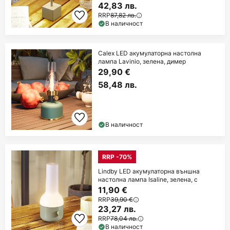
42,83 лв.
RRP
87,82 лв.
В наличност
Calex LED акумулаторна настолна
лампа Lavinio, зелена, димер
29,90 €
58,48 лв.
В наличност
RRP -70%
Lindby LED акумулаторна външна
настолна лампа Isaline, зелена, с
11,90 €
RRP
39,90 €
23,27 лв.
RRP
78,04 лв.
В наличност