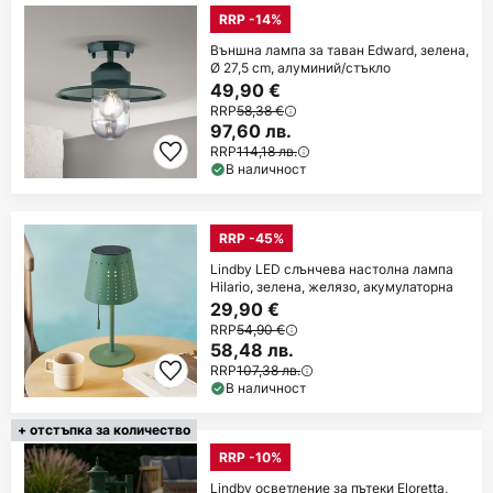
RRP -14%
Външна лампа за таван Edward, зелена,
Ø 27,5 cm, алуминий/стъкло
49,90 €
RRP
58,38 €
97,60 лв.
RRP
114,18 лв.
В наличност
RRP -45%
Lindby LED слънчева настолна лампа
Hilario, зелена, желязо, акумулаторна
29,90 €
RRP
54,90 €
58,48 лв.
RRP
107,38 лв.
В наличност
+ отстъпка за количество
RRP -10%
Lindby осветление за пътеки Eloretta,