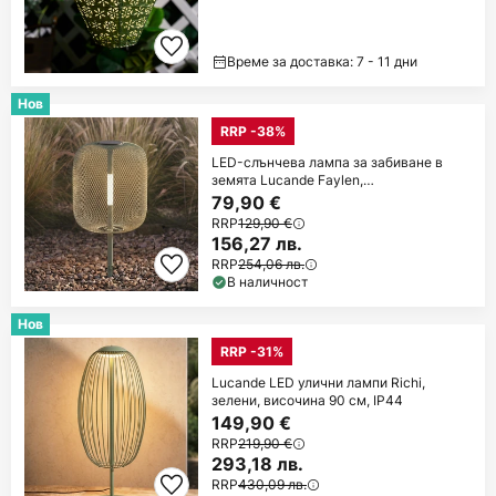
Време за доставка: 7 - 11 дни
Нов
RRP -38%
LED-слънчева лампа за забиване в
земята Lucande Faylen,
салатенозелена, IP65
79,90 €
RRP
129,90 €
156,27 лв.
RRP
254,06 лв.
В наличност
Нов
RRP -31%
Lucande LED улични лампи Richi,
зелени, височина 90 см, IP44
149,90 €
RRP
219,90 €
293,18 лв.
RRP
430,09 лв.