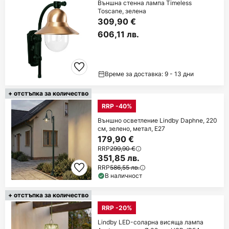
Външна стенна лампа Timeless
Toscane, зелена
309,90 €
606,11 лв.
Време за доставка: 9 - 13 дни
+ отстъпка за количество
RRP -40%
Външно осветление Lindby Daphne, 220
см, зелено, метал, E27
179,90 €
RRP
299,90 €
351,85 лв.
RRP
586,55 лв.
В наличност
+ отстъпка за количество
RRP -20%
Lindby LED-соларна висяща лампа