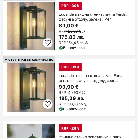
RRP -30%
Lucande външна стенна лампа Ferda,
фасунга отдолу, зелена, IP44
89,90 €
RRP
129,90 €
175,83 лв.
RRP
254,06 лв.
В наличност
+ отстъпка за количество
RRP -33%
Lucande външна стена лампа Ferda,
сензорна фасунга отдолу, зелена
99,90 €
RRP
149,90 €
195,39 лв.
RRP
293,18 лв.
В наличност
RRP -28%
Външно стенно осветление Lindby