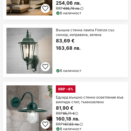
254,06 лв.
RRP
488,76 лв.
В наличност
Външна стенна лампа Firenze със
сензор, изправена, зелена
83,69 €
163,68 лв.
В наличност
RRP -4%
Едуард външно стенно осветление във
винтидж стил, тъмнозелено
81,90 €
RRP
85,71 €
160,18 лв.
RRP
167,63 лв.
В наличност