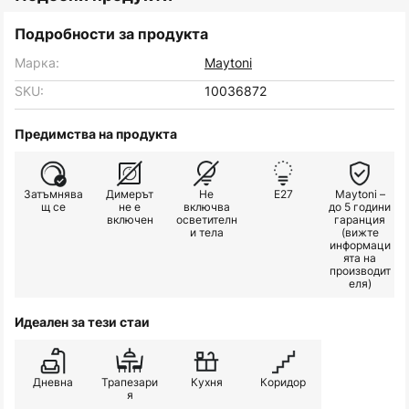
Подробности за продукта
Марка:
Maytoni
SKU:
10036872
Предимства на продукта
Затъмнява
Димерът
Не
E27
Maytoni –
щ се
не е
включва
до 5 години
включен
осветителн
гаранция
и тела
(вижте
информаци
ята на
производит
еля)
Идеален за тези стаи
Дневна
Трапезари
Кухня
Коридор
я