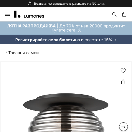
Безплатно връщане в рамките на 50 дни.
Прескачане
към
съдържанието
ене
| До 70% от над 20000 продукти*
ЛЯТНА РАЗПРОДАЖБА
Купете сега
и спестете 15%
Регистрирайте се за бюлетина
Таванни лампи
Преминете
към
края
на
галерията
на
изображенията