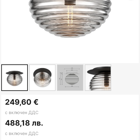
Преминете
249,60 €
към
началото
с включен ДДС
на
488,18 лв.
галерия
с включен ДДС
със