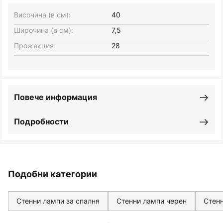
Височина (в см):
40
Широчина (в см):
7,5
Прожекция:
28
Повече информация
Подробности
Подобни категории
Стенни лампи за спалня
Стенни лампи черен
Стенн