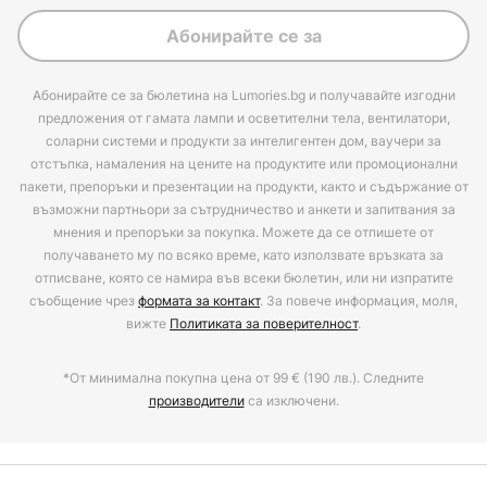
Абонирайте се за
Абонирайте се за бюлетина на Lumories.bg и получавайте изгодни
предложения от гамата лампи и осветителни тела, вентилатори,
соларни системи и продукти за интелигентен дом, ваучери за
отстъпка, намаления на цените на продуктите или промоционални
пакети, препоръки и презентации на продукти, както и съдържание от
възможни партньори за сътрудничество и анкети и запитвания за
мнения и препоръки за покупка. Можете да се отпишете от
получаването му по всяко време, като използвате връзката за
отписване, която се намира във всеки бюлетин, или ни изпратите
съобщение чрез
формата за контакт
. За повече информация, моля,
вижте
Политиката за поверителност
.
*От минимална покупна цена от 99 € (190 лв.). Следните
производители
са изключени.