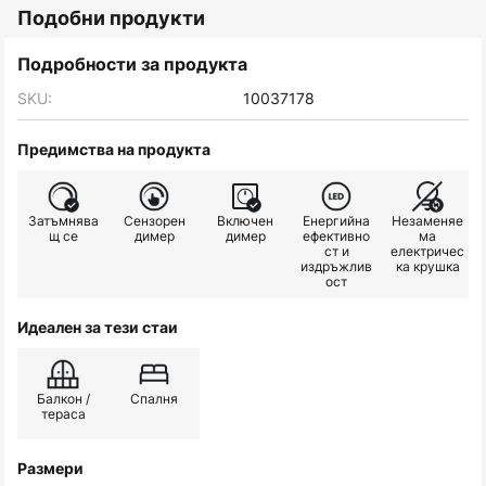
Подобни продукти
Подробности за продукта
SKU:
10037178
Предимства на продукта
Затъмнява
Сензорен
Включен
Енергийна
Незаменяе
щ се
димер
димер
ефективно
ма
ст и
електричес
издръжлив
ка крушка
ост
Идеален за тези стаи
Балкон /
Спалня
тераса
Размери