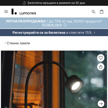
 рамките на 50 дни.
Безплатна доставка 
Прескачане
към
съдържанието
ене
| До 70% от над 20000 продукти*
ЛЯТНА РАЗПРОДАЖБА
Купете сега
и спестете 15%
Регистрирайте се за бюлетина
Стенни лампи
Преминете
към
края
на
галерията
на
изображенията