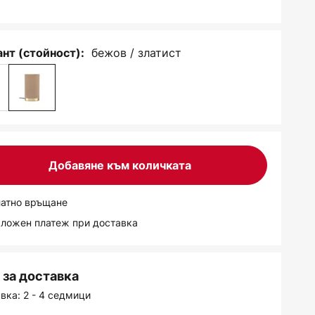
бежов / златист
нт (стойност):
Добавяне към количката
латно връщане
аложен платеж при доставка
за доставка
вка: 2 - 4 седмици