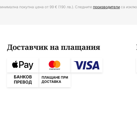
минимална покупна цена от 99 € (190 лв.). Следните
производители
са изклю
Доставчик на плащания