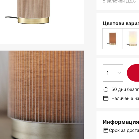
с включен ДДС
Цветови вариа
1
50 дни безп
Наличен е н
Информация 
Срок за доста