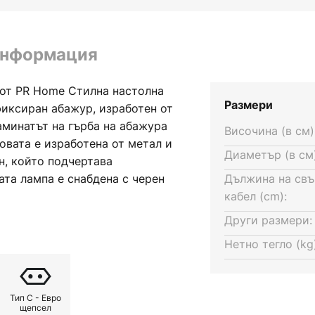
информация
 от PR Home Стилна настолна
Размери
иксиран абажур, изработен от
аминатът на гърба на абажура
Височина (в см)
овата е изработена от метал и
Диаметър (в см)
н, който подчертава
ата лампа е снабдена с черен
Дължина на св
м, с плосък щепсел и ключ.
кабел (cm):
Други размери:
Нетно тегло (kg)
Тип C - Евро
щепсел