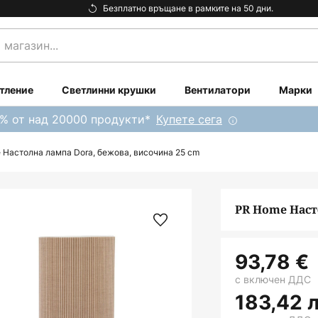
Безплатно връщане в рамките на 50 дни.
тление
Светлинни крушки
Вентилатори
Марки
0% от над 20000 продукти*
Купете сега
 Настолна лампа Dora, бежова, височина 25 cm
PR Home Наст
93,78 €
с включен ДДС
183,42 л