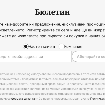
Бюлетин
те най-добрите ни предложения, ексклузивни промоции
осветлението. Регистрирайте се сега и ние ще ви изпра
ожете да използвате при първата си покупка в нашия о
Частен клиент
Компания
Абонирайте се
летина на Lumories.bg и получавайте изгодни предложения от гамата лампи
арни системи и продукти за интелигентен дом, ваучери за отстъпка, намал
омоционални пакети, препоръки и презентации на продукти, както и съдъ
дничество и анкети и запитвания за мнения и препоръки за покупка. Может
всяко време, като използвате връзката за отписване, която се намира във в
ние чрез
формата за контакт
. За повече информация, моля, вижте
Политикат