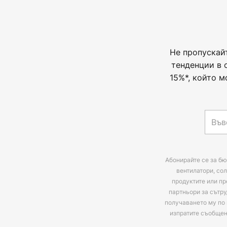
Не пропускай
тенденции в 
15%*, който м
Абонирайте се за бю
вентилатори, сол
продуктите или пр
партньори за сътру
получаването му по 
изпратите съобще