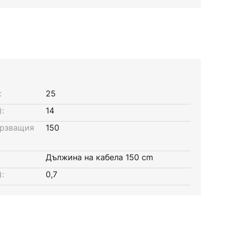
:
25
:
14
ързващия
150
Дължина на кабела 150 cm
:
0,7