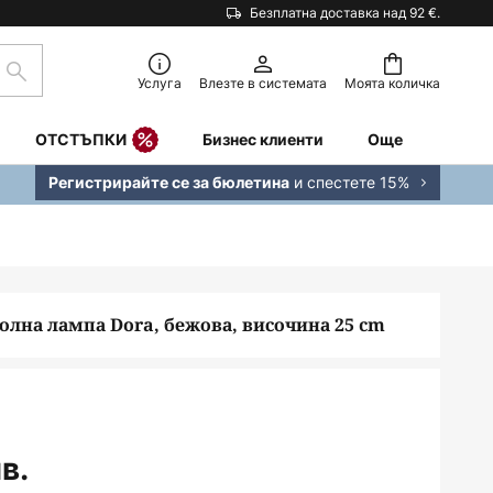
Безплатна доставка над 92 €.
Търсене
Услуга
Влезте в системата
Моята количка
ОТСТЪПКИ
Бизнес клиенти
Още
и спестете 15%
Регистрирайте се за бюлетина
олна лампа Dora, бежова, височина 25 cm
в.