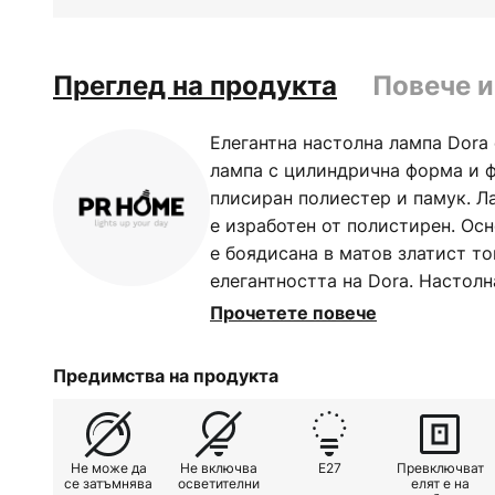
Преглед на продукта
Повече 
Елегантна настолна лампа Dora
лампа с цилиндрична форма и ф
плисиран полиестер и памук. Л
е изработен от полистирен. Осн
е боядисана в матов златист то
елегантността на Dora. Настолн
текстилен кабел с дължина 1,5 
Прочетете повече
Предимства на продукта
Не може да
Не включва
E27
Превключват
се затъмнява
осветителни
елят е на