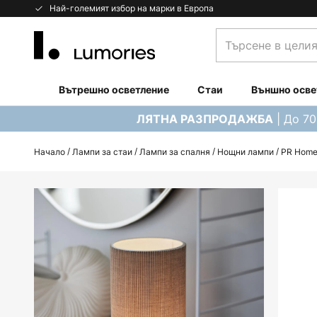
Прескачане
Най-големият избор на марки в Европа
към
Търсене
съдържанието
в
целия
магазин...
Вътрешно осветление
Стаи
Външно осве
| До 7
ЛЯТНА РАЗПРОДАЖБА
Начало
Лампи за стаи
Лампи за спалня
Нощни лампи
PR Home
Преминете
към
края
на
галерията
на
изображенията