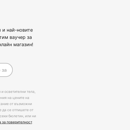
 и най-новите
тим ваучер за
нлайн магазин!
 за
 и осветителни тела,
ения на цените на
ржание от възможни
е да се отпишете от
секи бюлетин, или ни
а за поверителност
.