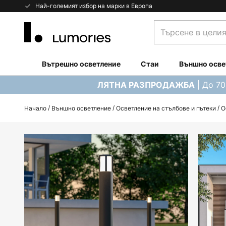
Прескачане
Най-големият избор на марки в Европа
към
Търсене
съдържанието
в
целия
магазин...
Вътрешно осветление
Стаи
Външно осве
| До 7
ЛЯТНА РАЗПРОДАЖБА
Начало
Външно осветление
Осветление на стълбове и пътеки
О
Преминете
към
края
на
галерията
на
изображенията