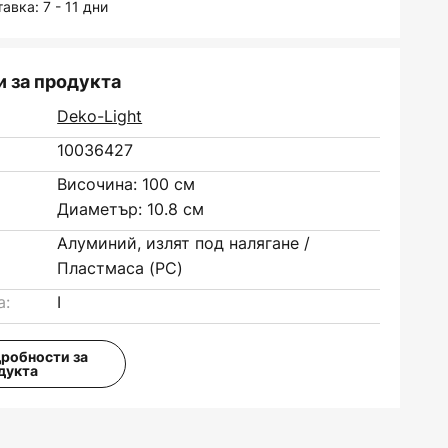
авка: 7 - 11 дни
 за продукта
Deko-Light
10036427
Височина: 100 см
Диаметър: 10.8 см
Алуминий, излят под налягане /
Пластмаса (PC)
а:
I
дробности за
дукта