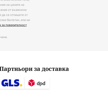
ения на цените на
ржание от възможни
е да се отпишете от
секи бюлетин, или ни
а за поверителност
.
чени.
Партньори за доставка