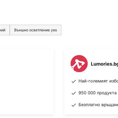
ний
Външно осветление yes
Lumories.b
Най-големият изб
950 000 продукта 
Безплатно връщане