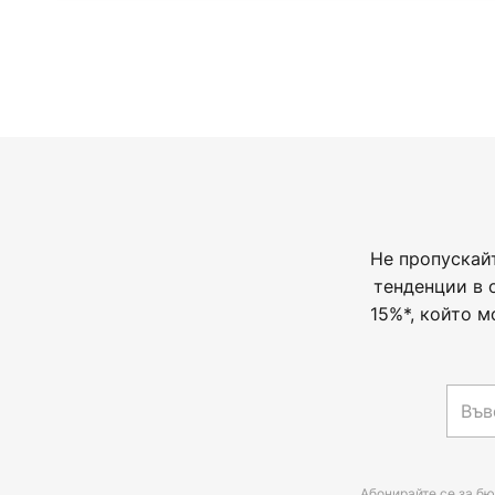
Не пропускай
тенденции в 
15%*, който м
Абонирайте се за бю