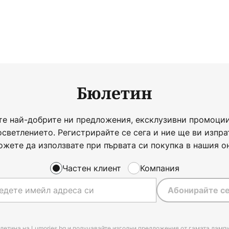
Бюлетин
те най-добрите ни предложения, ексклузивни промоции
осветлението. Регистрирайте се сега и ние ще ви изпра
ожете да използвате при първата си покупка в нашия о
Частен клиент
Компания
Абонирайте се
летина на Lumories.bg и получавайте изгодни предложения от гамата лампи