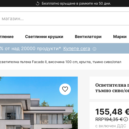
Безплатно връщане в рамките на 50 дни.
тление
Светлинни крушки
Вентилатори
Марки
0% от над 20000 продукти*
Купете сега
светителна пътека Facado II, височина 100 cm, кръгла, тъмно сиво/опал
Осветителна п
тъмно сиво/о
155,48 
RRP
194,35 €
с включен ДДС