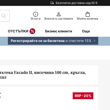
Безплатна доставка над 92 €.
Търсене
Услуга
Влезте в системата
Моята количка
ОТСТЪПКИ
Бизнес клиенти
Още
и спестете 15%
Регистрирайте се за бюлетина
ътека Facado II, височина 100 cm, кръгла,
пал
€
RRP -20%