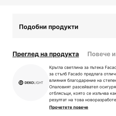
Преминете
към
началото
на
Подобни продукти
галерия
със
снимки
Преглед на продукта
Повече 
Кръгла светлина за пътека Faca
за стълб Facado предлага отли
влияния благодарение на степен
Опаловият разсейвател осигуря
отблясъци, която се излъчва как
резултат на това новоразработе
тяло осигурява значително под
Прочетете повече
Изработено от висококачествен