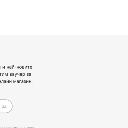
 и най-новите
тим ваучер за
нлайн магазин!
 за
 и осветителни тела,