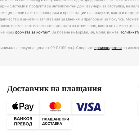
арни системи и продукти за интелигентен дом, ваучери за отстъпка, намал
омоционални пакети, препоръки и презентации на продукти, както и съдъ
дничество и анкети и запитвания за мнения и препоръки за покупка. Может
всяко време, като използвате връзката за отписване, която се намира във в
ние чрез
формата за контакт
. За повече информация, моля, вижте
Политикат
минимална покупна цена от 99 € (190 лв.). Следните
производители
са изклю
Доставчик на плащания