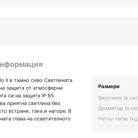
информация
do II в тъмно сиво Светлината
Размери
чна защита от атмосферни
та си на защита IP 65.
Височина (в см)
ва приятна светлина без
Диаметър (в см)
то встрани, така и нагоре. В
ната глава на осветителното
Нетно тегло (kg)
обрена осветеност.
 лят под налягане алуминий,