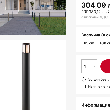
304,09 
RRP
380,12 лв.
с включен ДДС
Височина (в с
65 cm
100 
1
50 дни безп
Наличен е н
Информация 