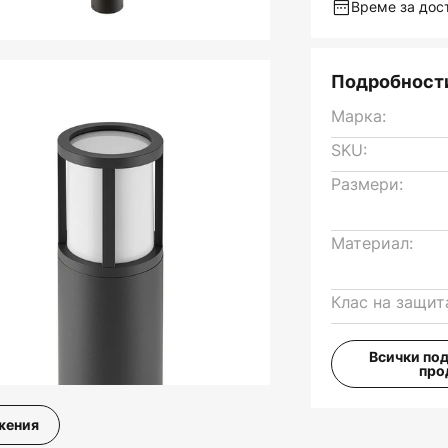
Време за дост
Подробности
Марка:
SKU:
Размери:
Материал:
Клас на защит
Всички по
про
жения