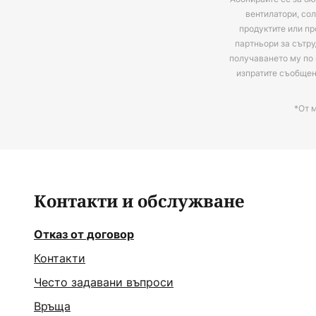
вентилатори, сол
продуктите или пр
партньори за сътру
получаването му по 
изпратите съобще
*От 
Контакти и обслужване
Отказ от договор
Контакти
Често задавани въпроси
Връща