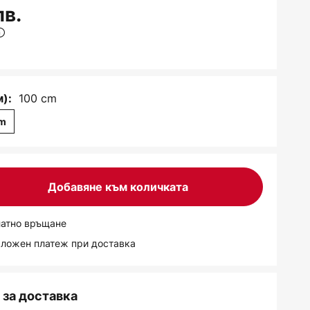
лв.
100 cm
м):
cm
Добавяне към количката
латно връщане
аложен платеж при доставка
за доставка