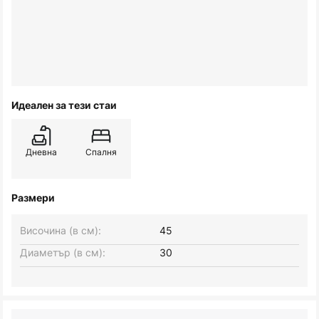
Идеален за тези стаи
Дневна
Спалня
Размери
Височина (в см):
45
Диаметър (в см):
30