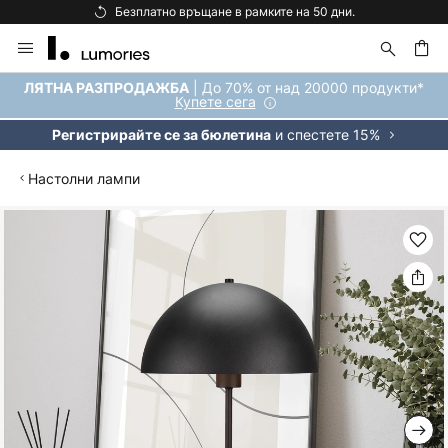
Безплатно връщане в рамките на 50 дни.
Прескачане
към
съдържанието
ене
| До 70% от над 20000 продукти*
ЛЯТНА РАЗПРОДАЖБА
Купете сега
и спестете 15%
Регистрирайте се за бюлетина
Настолни лампи
Преминете
към
края
на
галерията
на
изображенията