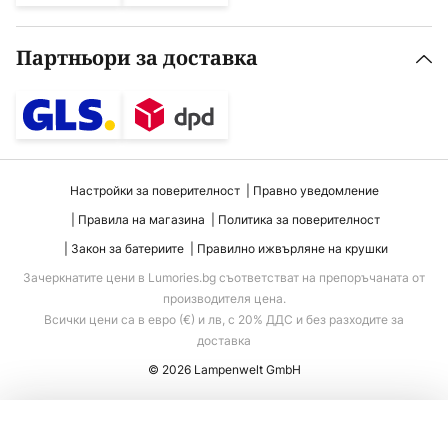
Партньори за доставка
Настройки за поверителност
Правно уведомление
Правила на магазина
Политика за поверителност
Закон за батериите
Правилно ижвърляне на крушки
Зачеркнатите цени в Lumories.bg съответстват на препоръчаната от
производителя цена.
Всички цени са в евро (€) и лв, с 20% ДДС и без разходите за
доставка
© 2026 Lampenwelt GmbH
Добавяне към количката