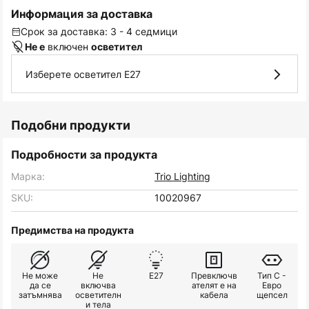
Информация за доставка
Срок за доставка: 3 - 4 седмици
включен
Не е
осветител
Изберете осветител E27
Подобни продукти
Подробности за продукта
Марка:
Trio Lighting
SKU:
10020967
Предимства на продукта
Не може
Не
E27
Превключв
Тип C -
да се
включва
ателят е на
Евро
затъмнява
осветителн
кабела
щепсел
и тела