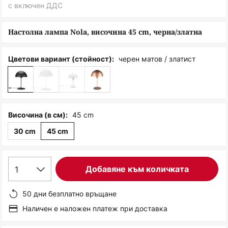
снимки
с включен ДДС
Настолна лампа Nola, височина 45 cm, черна/златна
черен матов / златист
Цветови вариант (стойност):
45 cm
Височина (в см):
30 cm
45 cm
1
Добавяне към количката
50 дни безплатно връщане
Наличен е наложен платеж при доставка