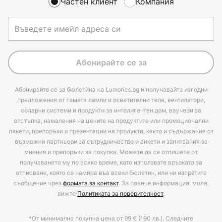
Частен клиент
Компания
Абонирайте се за
Абонирайте се за бюлетина на Lumories.bg и получавайте изгодни
предложения от гамата лампи и осветителни тела, вентилатори,
соларни системи и продукти за интелигентен дом, ваучери за
отстъпка, намаления на цените на продуктите или промоционални
пакети, препоръки и презентации на продукти, както и съдържание от
възможни партньори за сътрудничество и анкети и запитвания за
мнения и препоръки за покупка. Можете да се отпишете от
получаването му по всяко време, като използвате връзката за
отписване, която се намира във всеки бюлетин, или ни изпратите
съобщение чрез
формата за контакт
. За повече информация, моля,
вижте
Политиката за поверителност
.
*От минимална покупна цена от 99 € (190 лв.). Следните