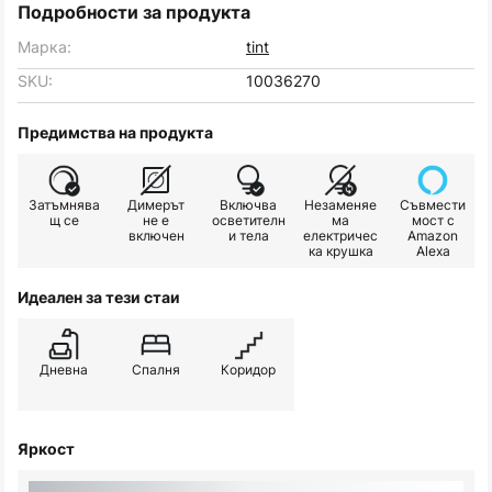
Подробности за продукта
Марка:
tint
SKU:
10036270
Предимства на продукта
Затъмнява
Димерът
Включва
Незаменяе
Съвмести
щ се
не е
осветителн
ма
мост с
включен
и тела
електричес
Amazon
ка крушка
Alexa
Идеален за тези стаи
Дневна
Спалня
Коридор
Яркост