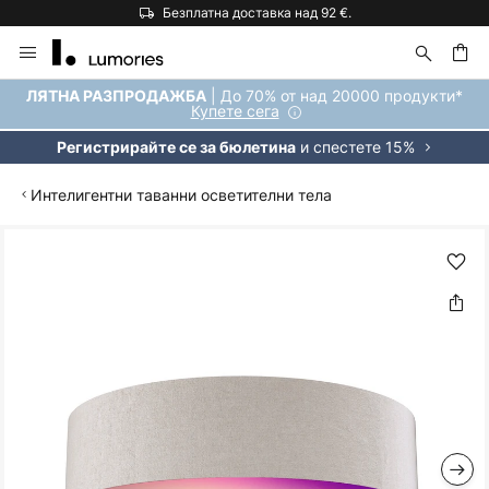
Безплатна доставка над 92 €.
Прескачане
към
съдържанието
ене
| До 70% от над 20000 продукти*
ЛЯТНА РАЗПРОДАЖБА
Купете сега
и спестете 15%
Регистрирайте се за бюлетина
Интелигентни таванни осветителни тела
Преминете
към
края
на
галерията
на
изображенията