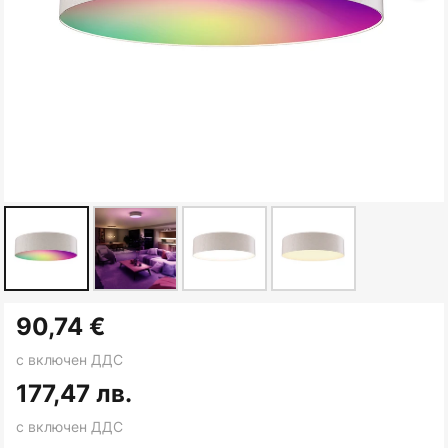
Преминете
90,74 €
към
началото
с включен ДДС
на
177,47 лв.
галерия
с включен ДДС
със