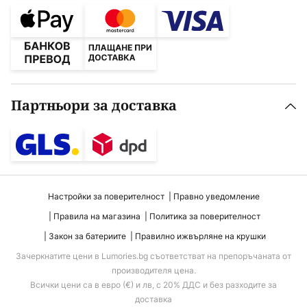
Партньори за доставка
Настройки за поверителност
Правно уведомление
Правила на магазина
Политика за поверителност
Закон за батериите
Правилно ижвърляне на крушки
Зачеркнатите цени в Lumories.bg съответстват на препоръчаната от
производителя цена.
Всички цени са в евро (€) и лв, с 20% ДДС и без разходите за
доставка