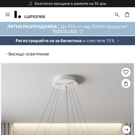
Безплатно връщане в рамките на 50 дни.
Прескачане
към
съдържанието
ене
| До 70% от над 20000 продукти*
ЛЯТНА РАЗПРОДАЖБА
Купете сега
и спестете 15%
Регистрирайте се за бюлетина
Висящо осветление
Преминете
към
края
на
галерията
на
изображенията