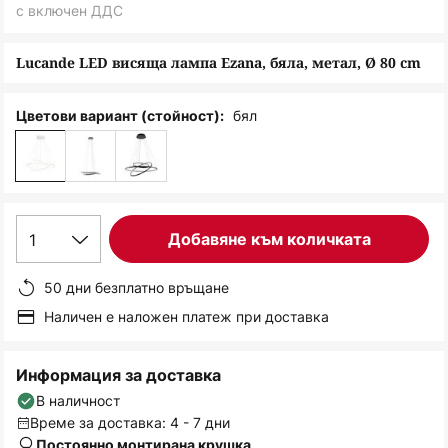
снимки
с включен ДДС
Lucande LED висяща лампа Ezana, бяла, метал, Ø 80 cm
бял
Цветови вариант (стойност):
1
Добавяне към количката
50 дни безплатно връщане
Наличен е наложен платеж при доставка
Информация за доставка
В наличност
Време за доставка: 4 - 7 дни
Постоянно монтирана крушка