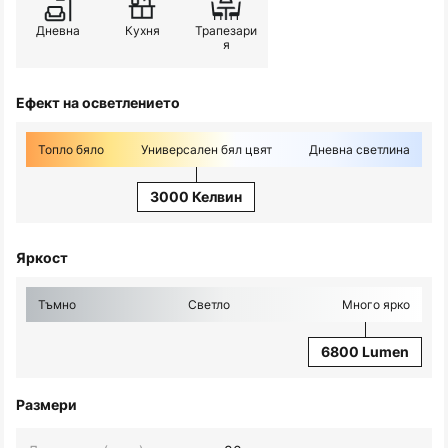
Дневна
Кухня
Трапезари
я
Ефект на осветлението
Топло бяло
Универсален бял цвят
Дневна светлина
3000 Келвин
Яркост
Тъмно
Светло
Много ярко
6800 Lumen
Размери