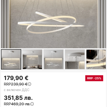
Преминете
179,90 €
към
RRP -25%
RRP
239,90 €
началото
с включен ДДС
на
галерия
351,85 лв.
със
RRP
469,20 лв.