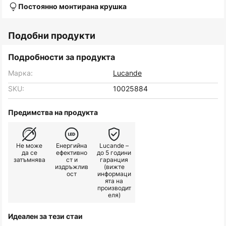
Постоянно монтирана крушка
Подобни продукти
Подробности за продукта
Марка:
Lucande
SKU:
10025884
Предимства на продукта
Не може
Енергийна
Lucande –
да се
ефективно
до 5 години
затъмнява
ст и
гаранция
издръжлив
(вижте
ост
информаци
ята на
производит
еля)
Идеален за тези стаи