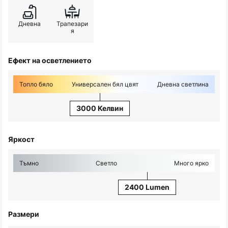
Дневна
Трапезари
я
Ефект на осветлението
Топло бяло
Универсален бял цвят
Дневна светлина
3000 Келвин
Яркост
Тъмно
Светло
Много ярко
2400 Lumen
Размери