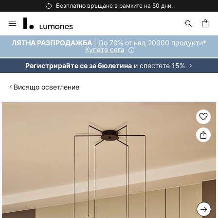
Безплатно връщане в рамките на 50 дни.
Прескачане
към
съдържанието
ене
| До 70% от над 20000 продукти*
ЛЯТНА РАЗПРОДАЖБА
Купете сега
и спестете 15%
Регистрирайте се за бюлетина
Висящо осветление
Преминете
към
края
на
галерията
на
изображенията