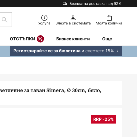
Безплатна доставка над 92 €.
Търсене
Услуга
Влезте в системата
Моята количка
ОТСТЪПКИ
Бизнес клиенти
Още
и спестете 15%
Регистрирайте се за бюлетина
ветление за таван Simera, Ø 30cm, бяло,
RRP -25%