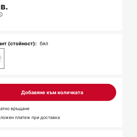
в.
бял
нт (стойност):
Добавяне към количката
латно връщане
аложен платеж при доставка