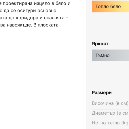
 е проектирана изцяло в бяло и
Топло бяло
е да се осигури основно
ата до коридора и спалнята -
сва навсякъде. В плоската
оплобели светодиоди, чиято
з допълнителна инсталация с
Яркост
 ключ за осветление на
 превключва на нива на
Тъмно
ногократно превключване,
лината може да се регулира
Размери
Височина (в см)
Диаметър (в см)
Нетно тегло (kg)