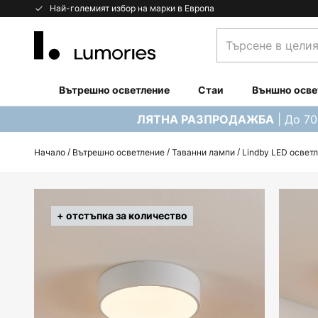
Прескачане
Най-големият избор на марки в Европа
към
Търсене
съдържанието
в
целия
магазин...
Вътрешно осветление
Стаи
Външно осве
| До 7
ЛЯТНА РАЗПРОДАЖБА
Начало
Вътрешно осветление
Таванни лампи
Lindby LED осветл
Преминете
към
+ отстъпка за количество
края
на
галерията
на
изображенията