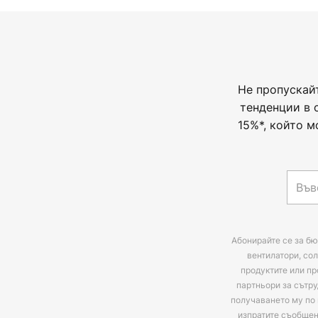
Не пропускай
тенденции в 
15%*, който м
Абонирайте се за бю
вентилатори, сол
продуктите или пр
партньори за сътру
получаването му по 
изпратите съобще