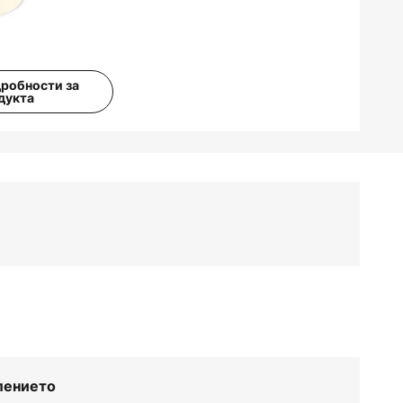
дробности за
дукта
лението