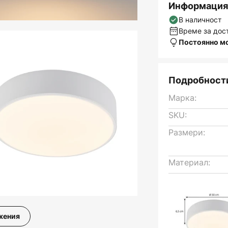
Информация 
В наличност
Време за дост
Постоянно м
Подробности
Марка:
SKU:
Размери:
Материал:
жения