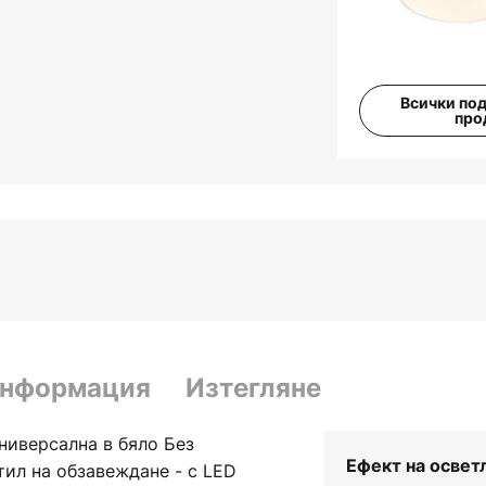
Всички по
про
информация
Изтегляне
универсална в бяло Без
Ефект на освет
стил на обзавеждане - с LED