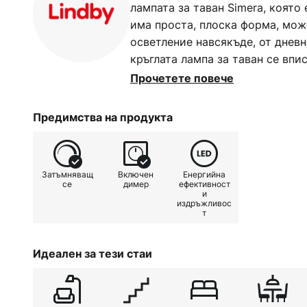
лампата за таван Simera, която
има проста, плоска форма, мож
осветление навсякъде, от дневн
кръглата лампа за таван се впи
кръгла лампа са разположени т
Прочетете повече
яркост може да се регулира бе
помощта на всеки съществуващ
Предимства на продукта
стената. Светлината може да се
яркост 100%, 55% и 20% чрез м
така че интензивността на свет
Затъмняващ
Включен
Енергийна
гъвкаво по всяко време.
се
димер
ефективност
и
издръжливос
т
Идеален за тези стаи