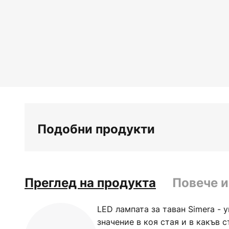
Преминете
към
началото
на
галерия
със
снимки
Подобни продукти
Преглед на продукта
Повече 
LED лампата за таван Simera - 
значение в коя стая и в какъв 