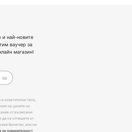
 и най-новите
тим ваучер за
нлайн магазин!
 за
 и осветителни тела,
ения на цените на
ржание от възможни
е да се отпишете от
секи бюлетин, или ни
а за поверителност
.