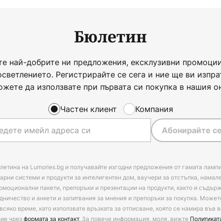
Бюлетин
те най-добрите ни предложения, ексклузивни промоции
осветлението. Регистрирайте се сега и ние ще ви изпра
ожете да използвате при първата си покупка в нашия о
Частен клиент
Компания
Абонирайте се
летина на Lumories.bg и получавайте изгодни предложения от гамата лампи
арни системи и продукти за интелигентен дом, ваучери за отстъпка, намал
омоционални пакети, препоръки и презентации на продукти, както и съдъ
дничество и анкети и запитвания за мнения и препоръки за покупка. Может
всяко време, като използвате връзката за отписване, която се намира във в
ние чрез
формата за контакт
. За повече информация, моля, вижте
Политикат