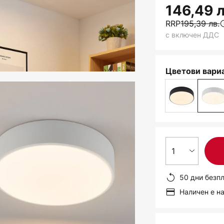
146,49 л
RRP
195,39 лв.
с включен ДДС
Цветови вариа
1
50 дни безп
Наличен е н