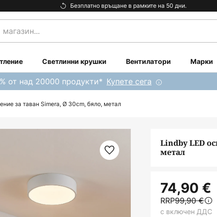
Безплатно връщане в рамките на 50 дни.
тление
Светлинни крушки
Вентилатори
Марки
0% от над 20000 продукти*
Купете сега
ение за таван Simera, Ø 30cm, бяло, метал
Lindby LED ос
метал
74,90 €
RRP
99,90 €
с включен ДДС