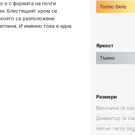
о е с формата на почти
Топло бяло
ен. Блестящият хром се
д която са разположени
етлина. И именно това е една
те, тъй като компактният им
на напълно нови дизайни на
Яркост
якога изглеждат много
 свикнали от конвенционалните
Тъмно
бинирана с традиционен
ите могат да гарантират и
оради което Joline свети
лно голямо количество
Размери
Височина (в см)
Диаметър (в см)
Нетно тегло (kg)