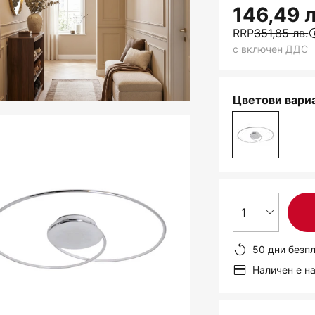
146,49 л
RRP
351,85 лв.
с включен ДДС
Цветови вариа
1
50 дни безп
Наличен е н