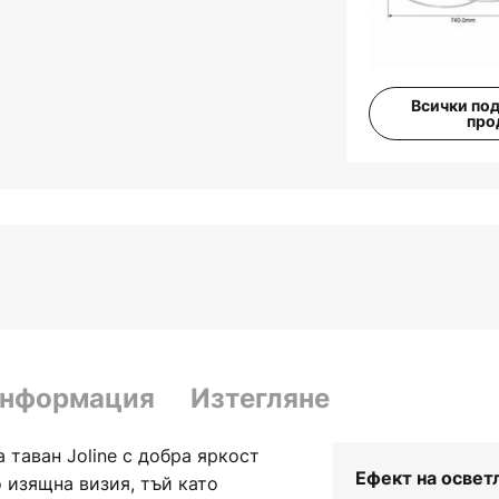
Всички по
про
информация
Изтегляне
 таван Joline с добра яркост
Ефект на освет
о изящна визия, тъй като