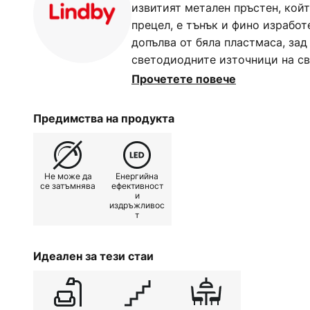
извитият метален пръстен, койт
прецел, е тънък и фино изработ
допълва от бяла пластмаса, за
светодиодните източници на св
от особеностите на светодиоди
Прочетете повече
дизайн позволява създаването 
осветителните тела, които пон
Предимства на продукта
различно от това, с което сме
осветителни тела - рамка, ком
абажур или абажури. Светодиод
Не може да
Енергийна
добра енергийна ефективност, п
се затъмнява
ефективност
и
ярко, но не консумира значите
издръжливос
електроенергия.
т
Идеален за тези стаи