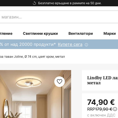
Безплатно връщане в рамките на 50 дни.
тление
Светлинни крушки
Вентилатори
Марки
0% от над 20000 продукти*
Купете сега
за таван Joline, Ø 74 cm, цвят хром, метал
Lindby LED ла
метал
74,90 €
RRP
179,90 €
с включен ДДС