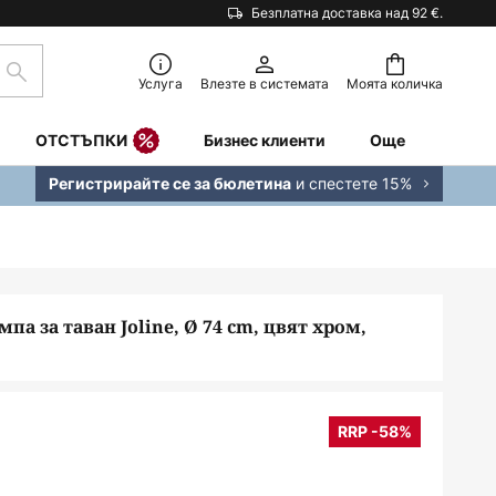
Безплатна доставка над 92 €.
Търсене
Услуга
Влезте в системата
Моята количка
ОТСТЪПКИ
Бизнес клиенти
Още
и спестете 15%
Регистрирайте се за бюлетина
мпа за таван Joline, Ø 74 cm, цвят хром,
RRP -58%