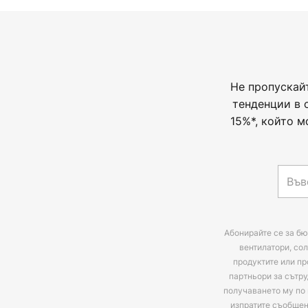
Не пропускай
тенденции в 
15%*, който м
Абонирайте се за бю
вентилатори, сол
продуктите или пр
партньори за сътру
получаването му по 
изпратите съобще