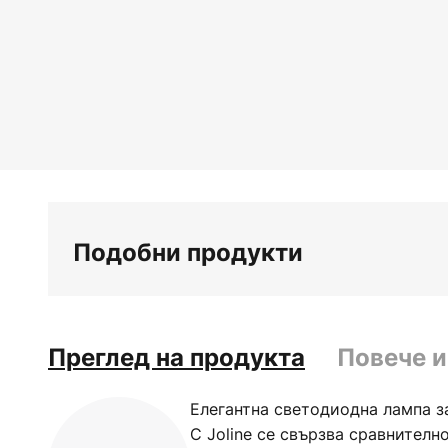
Преминете
към
началото
на
галерия
със
снимки
Подобни продукти
Преглед на продукта
Повече 
Елегантна светодиодна лампа за
С Joline се свързва сравнителн