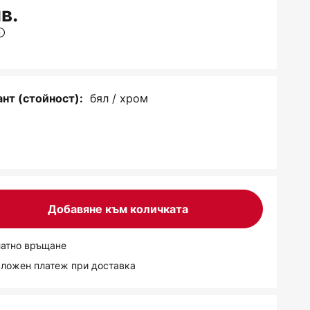
в.
бял / хром
нт (стойност):
Добавяне към количката
латно връщане
аложен платеж при доставка