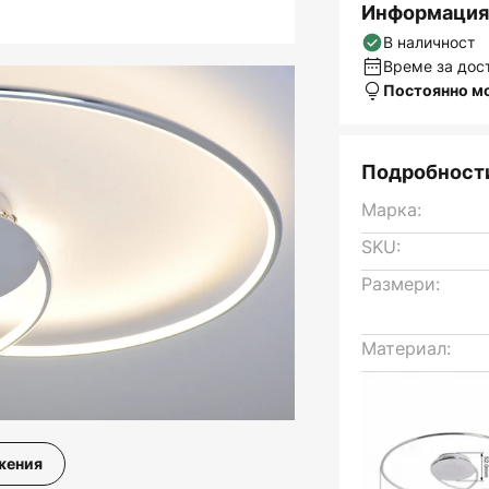
Информация 
В наличност
Време за дост
Постоянно м
Подробности
Марка:
SKU:
Размери:
Материал:
жения