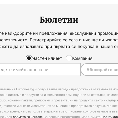
Бюлетин
те най-добрите ни предложения, ексклузивни промоции
осветлението. Регистрирайте се сега и ние ще ви изпра
ожете да използвате при първата си покупка в нашия о
Частен клиент
Компания
Абонирайте се
летина на Lumories.bg и получавайте изгодни предложения от гамата лампи
арни системи и продукти за интелигентен дом, ваучери за отстъпка, намал
омоционални пакети, препоръки и презентации на продукти, както и съдъ
дничество и анкети и запитвания за мнения и препоръки за покупка. Может
всяко време, като използвате връзката за отписване, която се намира във в
ние чрез
формата за контакт
. За повече информация, моля, вижте
Политикат