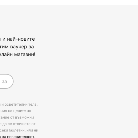
 и най-новите
тим ваучер за
нлайн магазин!
 за
 и осветителни тела,
ения на цените на
ржание от възможни
е да се отпишете от
секи бюлетин, или ни
а за поверителност
.