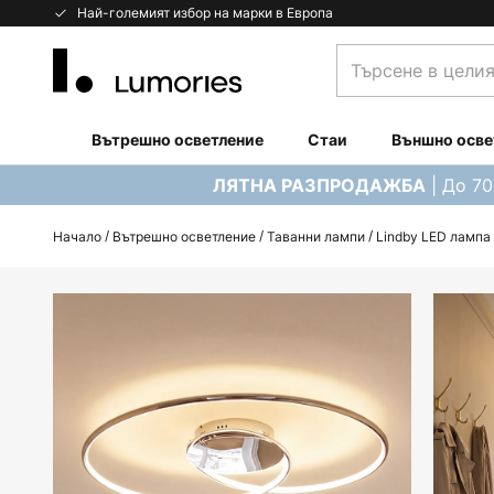
Прескачане
Най-големият избор на марки в Европа
към
Търсене
съдържанието
в
целия
магазин...
Вътрешно осветление
Стаи
Външно осве
| До 7
ЛЯТНА РАЗПРОДАЖБА
Начало
Вътрешно осветление
Таванни лампи
Lindby LED лампа 
Преминете
към
края
на
галерията
на
изображенията