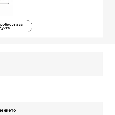
дробности за
дукта
лението