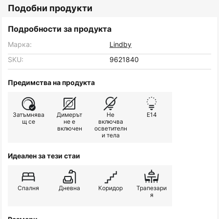
Подобни продукти
Подробности за продукта
Марка:
Lindby
SKU:
9621840
Предимства на продукта
Затъмнява
Димерът
Не
E14
щ се
не е
включва
включен
осветителн
и тела
Идеален за тези стаи
Спалня
Дневна
Коридор
Трапезари
я