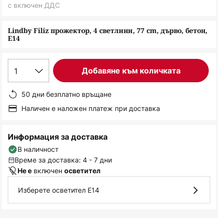
снимки
с включен ДДС
Lindby Filiz прожектор, 4 светлини, 77 cm, дърво, бетон,
E14
1
Добавяне към количката
50 дни безплатно връщане
Наличен е наложен платеж при доставка
Информация за доставка
В наличност
Време за доставка: 4 - 7 дни
включен
Не е
осветител
Изберете осветител E14