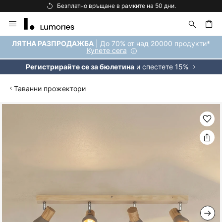
Безплатно връщане в рамките на 50 дни.
Прескачане
към
съдържанието
ене
| До 70% от над 20000 продукти*
ЛЯТНА РАЗПРОДАЖБА
Купете сега
и спестете 15%
Регистрирайте се за бюлетина
Таванни прожектори
Преминете
към
края
на
галерията
на
изображенията