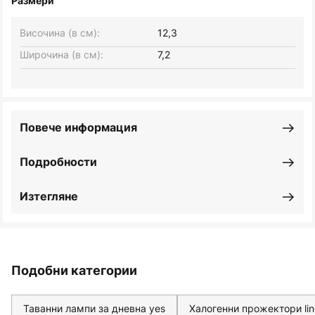
Размери
Височина (в см):
12,3
Широчина (в см):
7,2
Повече информация
Подробности
Изтегляне
Подобни категории
Таванни лампи за дневна yes
Халогенни прожектори li