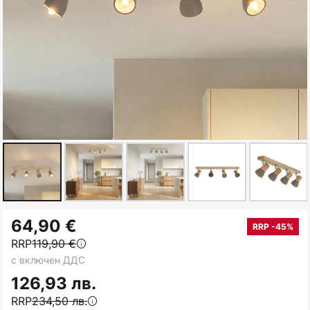
Преминете
64,90 €
към
RRP -45%
RRP
119,90 €
началото
с включен ДДС
на
галерия
126,93 лв.
със
RRP
234,50 лв.