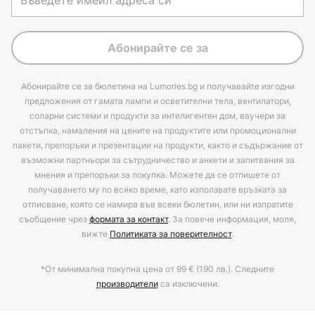
Абонирайте се за
Абонирайте се за бюлетина на Lumories.bg и получавайте изгодни
предложения от гамата лампи и осветителни тела, вентилатори,
соларни системи и продукти за интелигентен дом, ваучери за
отстъпка, намаления на цените на продуктите или промоционални
пакети, препоръки и презентации на продукти, както и съдържание от
възможни партньори за сътрудничество и анкети и запитвания за
мнения и препоръки за покупка. Можете да се отпишете от
получаването му по всяко време, като използвате връзката за
отписване, която се намира във всеки бюлетин, или ни изпратите
съобщение чрез
формата за контакт
. За повече информация, моля,
вижте
Политиката за поверителност
.
*От минимална покупна цена от 99 € (190 лв.). Следните
производители
са изключени.